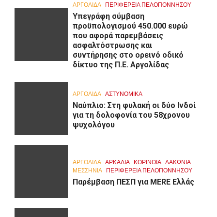
ΑΡΓΟΛΙΔΑ
ΠΕΡΙΦΈΡΕΙΑ ΠΕΛΟΠΟΝΝΉΣΟΥ
Υπεγράφη σύμβαση
προϋπολογισμού 450.000 ευρώ
που αφορά παρεμβάσεις
ασφαλτόστρωσης και
συντήρησης στο ορεινό οδικό
δίκτυο της Π.Ε. Αργολίδας
ΑΡΓΟΛΙΔΑ
ΑΣΤΥΝΟΜΙΚΑ
Ναύπλιο: Στη φυλακή οι δύο Ινδοί
για τη δολοφονία του 58χρονου
ψυχολόγου
ΑΡΓΟΛΙΔΑ
ΑΡΚΑΔΊΑ
ΚΟΡΙΝΘΊΑ
ΛΑΚΩΝΙΑ
ΜΕΣΣΗΝΙΑ
ΠΕΡΙΦΈΡΕΙΑ ΠΕΛΟΠΟΝΝΉΣΟΥ
Παρέμβαση ΠΕΣΠ για MERE Ελλάς