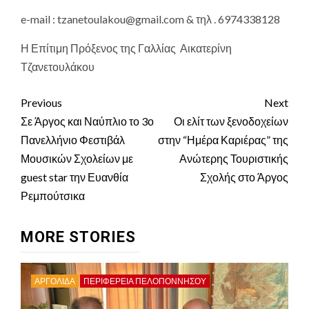
e-mail : tzanetoulakou@gmail.com & τηλ . 6974338128
Η Επίτιμη Πρόξενος της Γαλλίας Αικατερίνη
Τζανετουλάκου
Continue
Previous
Next
Reading
Σε Άργος και Ναύπλιο το 3ο
Οι ελίτ των ξενοδοχείων
Πανελλήνιο Φεστιβάλ
στην “Ημέρα Καριέρας” της
Μουσικών Σχολείων με
Ανώτερης Τουριστικής
guest star την Ευανθία
Σχολής στο Άργος
Ρεμπούτσικα
MORE STORIES
ΑΡΓΟΛΙΔΑ
ΠΕΡΙΦΈΡΕΙΑ ΠΕΛΟΠΟΝΝΉΣΟΥ