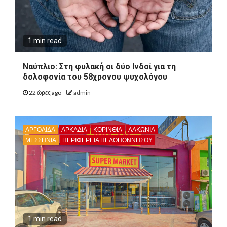
1 min read
Ναύπλιο: Στη φυλακή οι δύο Ινδοί για τη
δολοφονία του 58χρονου ψυχολόγου
22 ώρες ago
admin
ΑΡΓΟΛΙΔΑ
ΑΡΚΑΔΊΑ
ΚΟΡΙΝΘΊΑ
ΛΑΚΩΝΙΑ
ΜΕΣΣΗΝΙΑ
ΠΕΡΙΦΈΡΕΙΑ ΠΕΛΟΠΟΝΝΉΣΟΥ
1 min read