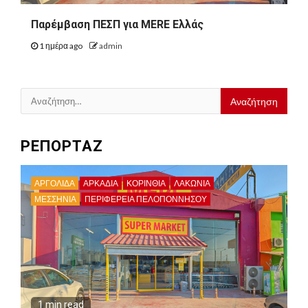
Παρέμβαση ΠΕΣΠ για MERE Ελλάς
1 ημέρα ago
admin
Αναζήτηση
για:
ΡΕΠΟΡΤΑΖ
ΑΡΓΟΛΙΔΑ
ΑΡΚΑΔΊΑ
ΚΟΡΙΝΘΊΑ
ΛΑΚΩΝΙΑ
ΜΕΣΣΗΝΙΑ
ΠΕΡΙΦΈΡΕΙΑ ΠΕΛΟΠΟΝΝΉΣΟΥ
1 min read