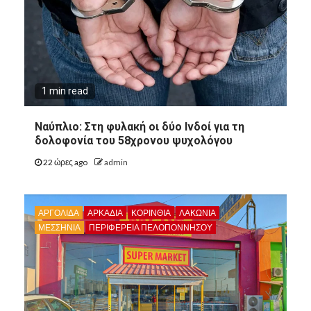
1 min read
Ναύπλιο: Στη φυλακή οι δύο Ινδοί για τη
δολοφονία του 58χρονου ψυχολόγου
22 ώρες ago
admin
ΑΡΓΟΛΙΔΑ
ΑΡΚΑΔΊΑ
ΚΟΡΙΝΘΊΑ
ΛΑΚΩΝΙΑ
ΜΕΣΣΗΝΙΑ
ΠΕΡΙΦΈΡΕΙΑ ΠΕΛΟΠΟΝΝΉΣΟΥ
8
ΑΡΓΟΛΙΔΑ