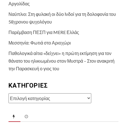
Αργολίδας
Ναύπλιο: Στη φυλακή οι δύο Ινδοί για τη δολοφονία του
58χρονου ψυχολόγου
Παρέμβαση ΠΕΣΠ για MERE Ελλάς
Μεσσηνία: Φωτιά στο Αριοχώρι
Παθολογικά αίτια «δείχνει» η πρώτη εκτίμηση για τον
θάνατο του ηλικιωμένου στον Μυστρά – Στον ανακριτή
την Παρασκευή ο γιος του
KΑΤΗΓΟΡΊΕΣ
Kατηγορίες