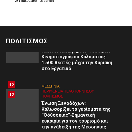
1 ημέρα ago
admin
Τεσσαρακοστή στο
Ξυλόκαστρο
11
ΜΕΣΣΗΝΙΑ
ΠΕΡΙΦΈΡΕΙΑ ΠΕΛΟΠΟΝΝΉΣΟΥ
11
ΠΟΛΙΤΙΣΜΌΣ
ΠΟΛΙΤΙΣΜΟΣ
3ο
Παιδικό και Εφηβικό Φεστιβάλ
Κινηματογράφου Καλαμάτας:
1.500 θεατές μέχρι την Κυριακή
στο Εργατικό
8
8
ΑΡΓΟΛΙΔΑ
12
ΜΕΣΣΗΝΙΑ
ΠΕΡΙΦΈΡΕΙΑ ΠΕΛΟΠΟΝΝΉΣΟΥ
ΥΓΕΙΑ
ΠΕΡΙΦΈΡΕΙΑ ΠΕΛΟΠΟΝΝΉΣΟΥ
12
Εκδήλωση στο Άργος: «Εφηβική
ΠΟΛΙΤΙΣΜΌΣ
ψυχολογία: Κατανόηση –
Ένωση Ξενοδόχων:
Διαχείριση – Υποστήριξη»
Καλωσορίζει τα γυρίσματα της
“Οδύσσειας”-Σημαντική
ευκαιρία για τον τουρισμό και
9
9
ΚΟΡΙΝΘΊΑ
την ανάδειξη της Μεσσηνίας
ΠΕΡΙΦΈΡΕΙΑ ΠΕΛΟΠΟΝΝΉΣΟΥ
ΥΓΕΙΑ