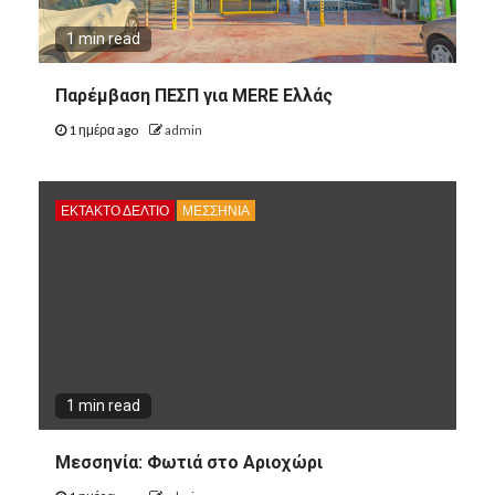
8
ΠΕΡΙΦΈΡΕΙΑ ΠΕΛΟΠΟΝΝΉΣΟΥ
ΠΟΛΙΤΙΣΜΌΣ
1 min read
Άργος: Η Κατερίνα
Δημακοπούλου ομιλήτρια στο
Παρέμβαση ΠΕΣΠ για MERE Ελλάς
συνέδριο “Γυναίκα: Πολλαπλοί
Ρόλοι, Μια Ταυτότητα”
1 ημέρα ago
admin
9
ΑΡΓΟΛΙΔΑ
ΠΕΡΙΦΈΡΕΙΑ ΠΕΛΟΠΟΝΝΉΣΟΥ
ΕΚΤΑΚΤΟ ΔΕΛΤΙΟ
ΜΕΣΣΗΝΙΑ
9
ΠΟΛΙΤΙΣΜΌΣ
Λυγουριό Αργολίδας:
Ολοκληρώθηκαν με μεγάλη
επιτυχία οι αποκριάτικες
εκδηλώσεις του Συλλόγου «Ο
Καββαδίας»
10
ΕΚΚΛΗΣΙΑ
ΚΟΡΙΝΘΊΑ
1 min read
10
ΠΕΡΙΦΈΡΕΙΑ ΠΕΛΟΠΟΝΝΉΣΟΥ
ΠΟΛΙΤΙΣΜΌΣ
Μεσσηνία: Φωτιά στο Αριοχώρι
Αριστείδης Γ. Θεοδωρόπουλος:
Μηνύματα από τη Μεγάλη