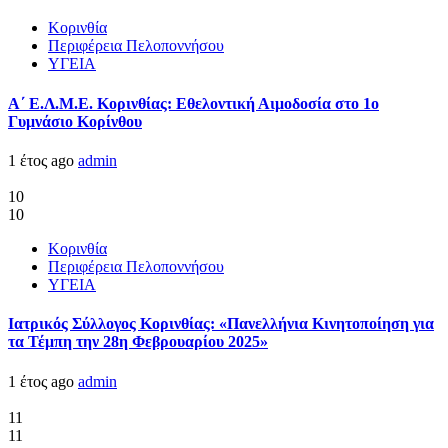
Κορινθία
Περιφέρεια Πελοποννήσου
ΥΓΕΙΑ
Α΄ Ε.Λ.Μ.Ε. Κορινθίας: Εθελοντική Αιμοδοσία στο 1ο
Γυμνάσιο Κορίνθου
1 έτος ago
admin
10
10
Κορινθία
Περιφέρεια Πελοποννήσου
ΥΓΕΙΑ
Ιατρικός Σύλλογος Κορινθίας: «Πανελλήνια Κινητοποίηση για
τα Τέμπη την 28η Φεβρουαρίου 2025»
1 έτος ago
admin
11
11