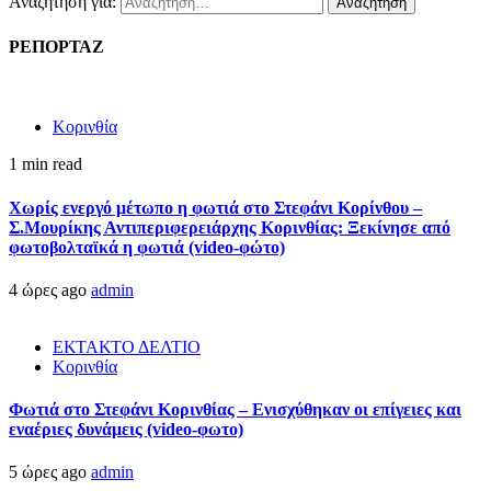
Αναζήτηση για:
ΡΕΠΟΡΤΑΖ
Κορινθία
1 min read
Χωρίς ενεργό μέτωπο η φωτιά στο Στεφάνι Κορίνθου –
Σ.Μουρίκης Αντιπεριφερειάρχης Κορινθίας: Ξεκίνησε από
φωτοβολταϊκά η φωτιά (video-φώτο)
4 ώρες ago
admin
ΕΚΤΑΚΤΟ ΔΕΛΤΙΟ
Κορινθία
Φωτιά στο Στεφάνι Κορινθίας – Ενισχύθηκαν οι επίγειες και
εναέριες δυνάμεις (video-φωτο)
5 ώρες ago
admin