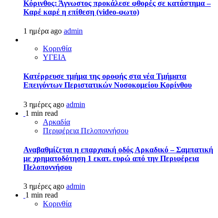
Κόρινθος: Άγνωστος προκάλεσε φθορές σε κατάστημα –
Καρέ καρέ η επίθεση (video-φωτο)
1 ημέρα ago
admin
Κορινθία
ΥΓΕΙΑ
Kατέρρευσε τμήμα της οροφής στα νέα Τμήματα
Επειγόντων Περιστατικών Νοσοκομείου Κορίνθου
3 ημέρες ago
admin
1 min read
Αρκαδία
Περιφέρεια Πελοποννήσου
Αναβαθμίζεται η επαρχιακή οδός Αρκαδικό – Σαμπατική
με χρηματοδότηση 1 εκατ. ευρώ από την Περιφέρεια
Πελοποννήσου
3 ημέρες ago
admin
1 min read
Κορινθία