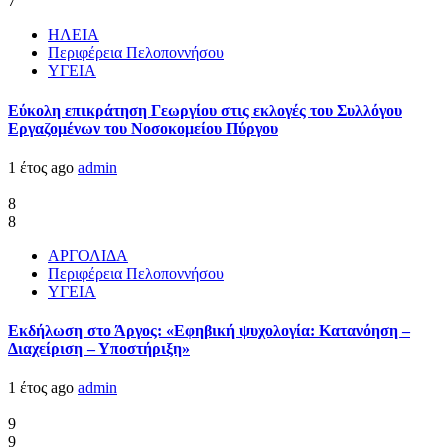
7
ΗΛΕΙΑ
Περιφέρεια Πελοποννήσου
ΥΓΕΙΑ
Εύκολη επικράτηση Γεωργίου στις εκλογές του Συλλόγου
Εργαζομένων του Νοσοκομείου Πύργου
1 έτος ago
admin
8
8
ΑΡΓΟΛΙΔΑ
Περιφέρεια Πελοποννήσου
ΥΓΕΙΑ
Εκδήλωση στο Άργος: «Εφηβική ψυχολογία: Κατανόηση –
Διαχείριση – Υποστήριξη»
1 έτος ago
admin
9
9