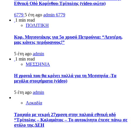
Εθνική Οδό Κορίνθου-Τρίπολης (video-φώτο)
6779
5 έτη ago
admin
6779
1 min read
ΠΟΛΙΤΙΚΗ
Κυρ. Μητσοτάκης για 5ο χρυσό Πετρούνια: “Λευτέρη,
μας κάνεις περήφανους!”
5 έτη ago
admin
1 min read
ΜΕΣΣΗΝΙΑ
Η χρονιά που θα κρίνει πολλά για τη Μεσσηνία -Τα
μεγάλα στοιχήματα (video)
5 έτη ago
admin
Αρκαδία
Τροχαίο με νεκρή 27χρονη στην παλαιά εθνική οδό
“Τρίπολης – Καλαμάτας – Το αυτοκίνητο έπεσε πάνω σε
στύλο της ΔΕΗ