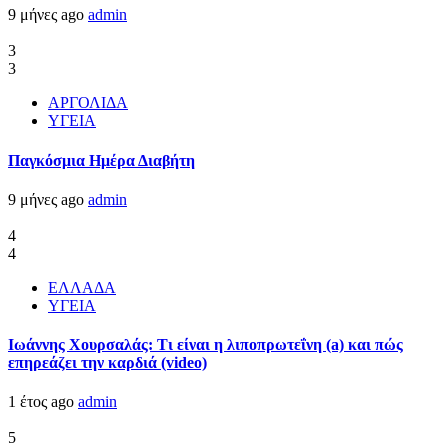
9 μήνες ago
admin
3
3
ΑΡΓΟΛΙΔΑ
ΥΓΕΙΑ
Παγκόσμια Ημέρα Διαβήτη
9 μήνες ago
admin
4
4
ΕΛΛΑΔΑ
ΥΓΕΙΑ
Ιωάννης Χουρσαλάς: Τι είναι η λιποπρωτεΐνη (a) και πώς
επηρεάζει την καρδιά (video)
1 έτος ago
admin
5