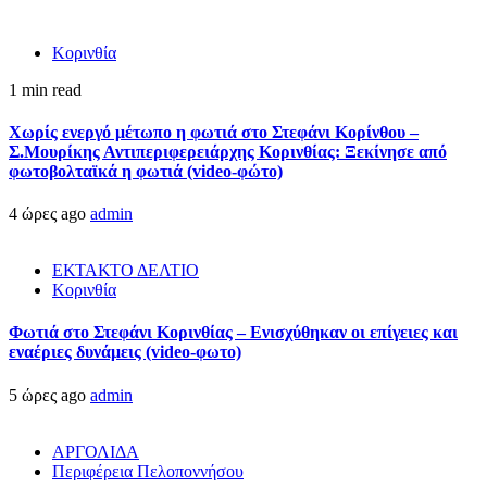
Κορινθία
1 min read
Χωρίς ενεργό μέτωπο η φωτιά στο Στεφάνι Κορίνθου –
Σ.Μουρίκης Αντιπεριφερειάρχης Κορινθίας: Ξεκίνησε από
φωτοβολταϊκά η φωτιά (video-φώτο)
4 ώρες ago
admin
ΕΚΤΑΚΤΟ ΔΕΛΤΙΟ
Κορινθία
Φωτιά στο Στεφάνι Κορινθίας – Ενισχύθηκαν οι επίγειες και
εναέριες δυνάμεις (video-φωτο)
5 ώρες ago
admin
ΑΡΓΟΛΙΔΑ
Περιφέρεια Πελοποννήσου