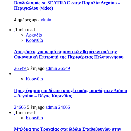
Βανδαλισμός σε SEATRAC στην Παραλία Λεχαίου –
Περιγιαλίου (video)
4 ημέρες ago
admin
1 min read
Αρκαδία
Κορινθία
Αποφάσεις για σειρά σημαντικών θεμάτων από την
Οικονομική Επιτροπή της Περιφέρειας Πελοποννήσου
26549
5 έτη ago
admin
26549
Κορινθία
Προς έγκριση το δίκτυο αποχέτευσης ακαθάρτων Άσσου
– Λεχαίου – Βόχας Κορινθίας
24666
5 έτη ago
admin
24666
1 min read
Κορινθία
Μπλόκα της Τροχαίας στα διόδια Σπαθοβουνίου στην