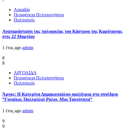
Αρκαδία
Περιφέρεια Πελοποννήσου
Πολιτισμός
Αναπαράσταση της πολιορκίας του Κάστρου της Καρύταινας
στις 22 Μαρτίου
1 έτος ago
admin
8
8
ΑΡΓΟΛΙΔΑ
Περιφέρεια Πελοποννήσου
Πολιτισμός
Άργος: Η Κατερίνα Δημακοπούλου ομιλήτρια στο συνέδριο
“Γυναίκα: Πολλαπλοί Ρόλοι, Μια Ταυτότητα”
1 έτος ago
admin
9
9