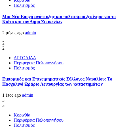
Κορινθία
Πολιτισμός
Μια Νέα Εποχή ανάπτυξης και πολιτισμού ξεκίνησε για το
Κιάτο και τον Δήμο Σικυωνίων
2 μήνες ago
admin
2
2
ΑΡΓΟΛΙΔΑ
Περιφέρεια Πελοποννήσου
Πολιτισμός
Εμπορικός και Επιχειρηματικός Σύλλογος Ναυπλίου: Το
Πασχαλινό Ωράριο Λειτουργίας των καταστημάτων
1 έτος ago
admin
3
3
Κορινθία
Περιφέρεια Πελοποννήσου
Πολιτισμός