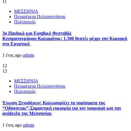
11
ΜΕΣΣΗΝΙΑ
Περιφέρεια Πελοποννήσου
Πολιτισμός
3ο Παιδικό και Εφηβικό Φεστιβάλ
Κινηματογράφου Καλαμάτας: 1.500 θεατές μέχρι την Κυριακή
στο Εργατικό
1 έτος ago
admin
12
12
ΜΕΣΣΗΝΙΑ
Περιφέρεια Πελοποννήσου
Πολιτισμός
Ένωση Ξενοδόχων: Καλωσορίζει τα γυρίσματα της
“Οδύσσειας”-Σημαντική ευκαιρία για τον τουρισμό και την
ανάδειξη της Μεσσηνίας
1 έτος ago
admin