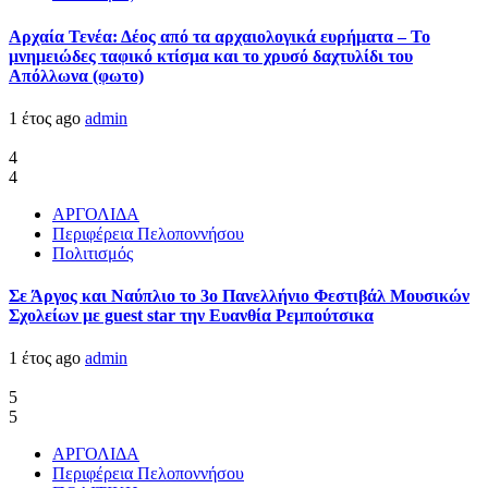
Αρχαία Τενέα: Δέος από τα αρχαιολογικά ευρήματα – Το
μνημειώδες ταφικό κτίσμα και το χρυσό δαχτυλίδι του
Απόλλωνα (φωτο)
1 έτος ago
admin
4
4
ΑΡΓΟΛΙΔΑ
Περιφέρεια Πελοποννήσου
Πολιτισμός
Σε Άργος και Ναύπλιο το 3ο Πανελλήνιο Φεστιβάλ Μουσικών
Σχολείων με guest star την Ευανθία Ρεμπούτσικα
1 έτος ago
admin
5
5
ΑΡΓΟΛΙΔΑ
Περιφέρεια Πελοποννήσου