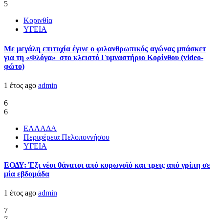
5
Κορινθία
ΥΓΕΙΑ
Με μεγάλη επιτυχία έγινε ο φιλανθρωπικός αγώνας μπάσκετ
για τη «Φλόγα» στο κλειστό Γυμναστήριο Κορίνθου (video-
φώτο)
1 έτος ago
admin
6
6
ΕΛΛΑΔΑ
Περιφέρεια Πελοποννήσου
ΥΓΕΙΑ
ΕΟΔΥ: Έξι νέοι θάνατοι από κορωνοϊό και τρεις από γρίπη σε
μία εβδομάδα
1 έτος ago
admin
7