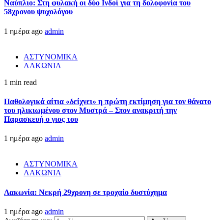
Ναύπλιο: Στη φυλακή οι δύο Ινδοί για τη δολοφονία του
58χρονου ψυχολόγου
1 ημέρα ago
admin
ΑΣΤΥΝΟΜΙΚΑ
ΛΑΚΩΝΙΑ
1 min read
Παθολογικά αίτια «δείχνει» η πρώτη εκτίμηση για τον θάνατο
του ηλικιωμένου στον Μυστρά – Στον ανακριτή την
Παρασκευή ο γιος του
1 ημέρα ago
admin
ΑΣΤΥΝΟΜΙΚΑ
ΛΑΚΩΝΙΑ
Λακωνία: Νεκρή 29χρονη σε τροχαίο δυστύχημα
1 ημέρα ago
admin