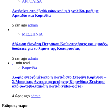
ΑΡΓΟΛΙΔΑ
Ανεβαίνει στο “βαθύ κόκκινο” η Αργολίδα, μαζί με
Αρκαδία και Κορινθία
5 έτη ago
admin
ΜΕΣΣΗΝΙΑ
Δήλωση Θανάση Πετράκου Καθυστερήσεις και «μισές»
δουλειές για το λιμάνι της Κυπαρισσίας
5 έτη ago
admin
1 min read
Κορινθία
Χωρίς ενεργό μέτωπο η φωτιά στο Στεφάνι Κορίνθου –
Σ.Μουρίκης Αντιπεριφερειάρχης Κορινθίας: Ξεκίνησε
από φωτοβολταϊκά η φωτιά (video-φώτο)
4 ώρες ago
admin
Ειδησεις τωρα