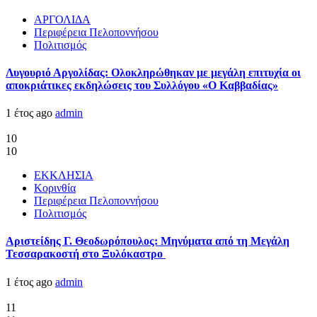
ΑΡΓΟΛΙΔΑ
Περιφέρεια Πελοποννήσου
Πολιτισμός
Λυγουριό Αργολίδας: Ολοκληρώθηκαν με μεγάλη επιτυχία οι
αποκριάτικες εκδηλώσεις του Συλλόγου «Ο Καββαδίας»
1 έτος ago
admin
10
10
ΕΚΚΛΗΣΙΑ
Κορινθία
Περιφέρεια Πελοποννήσου
Πολιτισμός
Αριστείδης Γ. Θεοδωρόπουλος: Μηνύματα από τη Μεγάλη
Τεσσαρακοστή στο Ξυλόκαστρο
1 έτος ago
admin
11