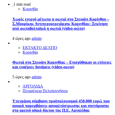
1 min read
Κορινθία
Χωρίς ενεργό μέτωπο η φωτιά στο Στεφάνι Κορίνθου –
Σ.Μουρίκης Αντιπεριφερειάρχης Κορινθίας: Ξεκίνησε
από φωτοβολταϊκά η φωτιά (video-φώτο)
4 ώρες ago
admin
ΕΚΤΑΚΤΟ ΔΕΛΤΙΟ
Κορινθία
Φωτιά στο Στεφάνι Κορινθίας – Ενισχύθηκαν οι επίγειες
και εναέριες δυνάμεις (video-φωτο)
5 ώρες ago
admin
ΑΡΓΟΛΙΔΑ
Περιφέρεια Πελοποννήσου
Υπεγράφη σύμβαση προϋπολογισμού 450.000 ευρώ που
αφορά παρεμβάσεις ασφαλτόστρωσης και συντήρησης
στο ορεινό οδικό δίκτυο της Π.Ε. Αργολίδας