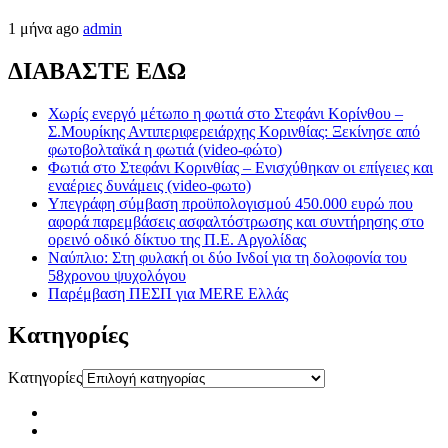
1 μήνα ago
admin
ΔΙΑΒΑΣΤΕ ΕΔΩ
Χωρίς ενεργό μέτωπο η φωτιά στο Στεφάνι Κορίνθου –
Σ.Μουρίκης Αντιπεριφερειάρχης Κορινθίας: Ξεκίνησε από
φωτοβολταϊκά η φωτιά (video-φώτο)
Φωτιά στο Στεφάνι Κορινθίας – Ενισχύθηκαν οι επίγειες και
εναέριες δυνάμεις (video-φωτο)
Υπεγράφη σύμβαση προϋπολογισμού 450.000 ευρώ που
αφορά παρεμβάσεις ασφαλτόστρωσης και συντήρησης στο
ορεινό οδικό δίκτυο της Π.Ε. Αργολίδας
Ναύπλιο: Στη φυλακή οι δύο Ινδοί για τη δολοφονία του
58χρονου ψυχολόγου
Παρέμβαση ΠΕΣΠ για MERE Ελλάς
Kατηγορίες
Kατηγορίες