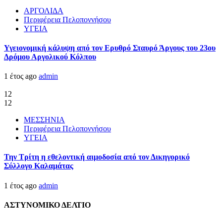
ΑΡΓΟΛΙΔΑ
Περιφέρεια Πελοποννήσου
ΥΓΕΙΑ
Υγειονομική κάλυψη από τον Ερυθρό Σταυρό Άργους του 23ου
Δρόμου Αργολικού Κόλπου
1 έτος ago
admin
12
12
ΜΕΣΣΗΝΙΑ
Περιφέρεια Πελοποννήσου
ΥΓΕΙΑ
Την Τρίτη η εθελοντική αιμοδοσία από τον Δικηγορικό
Σύλλογο Καλαμάτας
1 έτος ago
admin
ΑΣΤΥΝΟΜΙΚΟ ΔΕΛΤΙΟ