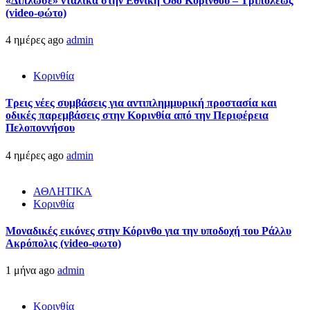
«Δίπλωσε» νταλίκα στην Εθνική Oδό Κορίνθου – Τριπόλεως
(video-φώτο)
4 ημέρες ago
admin
Κορινθία
Τρεις νέες συμβάσεις για αντιπλημμυρική προστασία και
οδικές παρεμβάσεις στην Κορινθία από την Περιφέρεια
Πελοποννήσου
4 ημέρες ago
admin
ΑΘΛΗΤΙΚΑ
Κορινθία
Μοναδικές εικόνες στην Κόρινθο για την υποδοχή του Ράλλυ
Ακρόπολις (video-φωτο)
1 μήνα ago
admin
Κορινθία