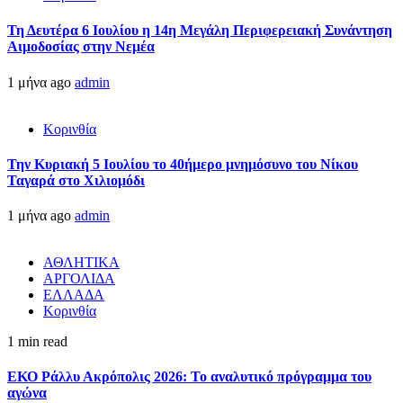
Τη Δευτέρα 6 Ιουλίου η 14η Μεγάλη Περιφερειακή Συνάντηση
Αιμοδοσίας στην Νεμέα
1 μήνα ago
admin
Κορινθία
Την Κυριακή 5 Ιουλίου το 40ήμερο μνημόσυνο του Νίκου
Ταγαρά στο Χιλιομόδι
1 μήνα ago
admin
ΑΘΛΗΤΙΚΑ
ΑΡΓΟΛΙΔΑ
ΕΛΛΑΔΑ
Κορινθία
1 min read
ΕΚΟ Ράλλυ Ακρόπολις 2026: Το αναλυτικό πρόγραμμα του
αγώνα