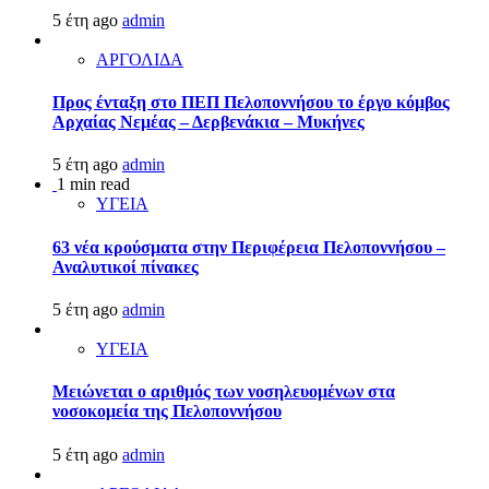
5 έτη ago
admin
ΑΡΓΟΛΙΔΑ
Προς ένταξη στο ΠΕΠ Πελοποννήσου το έργο κόμβος
Αρχαίας Νεμέας – Δερβενάκια – Μυκήνες
5 έτη ago
admin
1 min read
ΥΓΕΙΑ
63 νέα κρούσματα στην Περιφέρεια Πελοποννήσου –
Αναλυτικοί πίνακες
5 έτη ago
admin
ΥΓΕΙΑ
Μειώνεται ο αριθμός των νοσηλευομένων στα
νοσοκομεία της Πελοποννήσου
5 έτη ago
admin