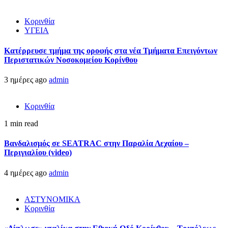
Κορινθία
ΥΓΕΙΑ
Kατέρρευσε τμήμα της οροφής στα νέα Τμήματα Επειγόντων
Περιστατικών Νοσοκομείου Κορίνθου
3 ημέρες ago
admin
Κορινθία
1 min read
Βανδαλισμός σε SEATRAC στην Παραλία Λεχαίου –
Περιγιαλίου (video)
4 ημέρες ago
admin
ΑΣΤΥΝΟΜΙΚΑ
Κορινθία