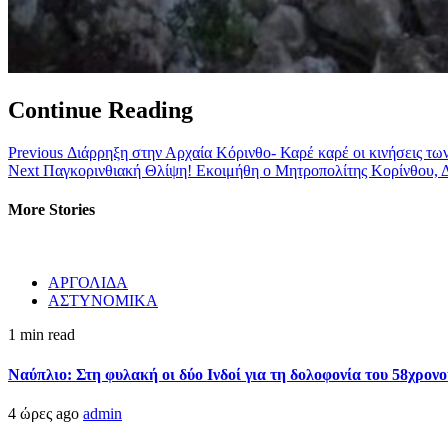
Continue Reading
Previous
Διάρρηξη στην Αρχαία Κόρινθο- Καρέ καρέ οι κινήσεις των
Next
Παγκορινθιακή Θλίψη! Εκοιμήθη ο Μητροπολίτης Κορίνθου, Δ
More Stories
ΑΡΓΟΛΙΔΑ
ΑΣΤΥΝΟΜΙΚΑ
1 min read
Ναύπλιο: Στη φυλακή οι δύο Ινδοί για τη δολοφονία του 58χρον
4 ώρες ago
admin