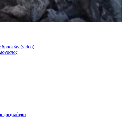
 δραστών (video)
ιονύσιος
ου ψυχολόγου