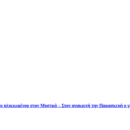
του ηλικιωμένου στον Μυστρά – Στον ανακριτή την Παρασκευή ο γ