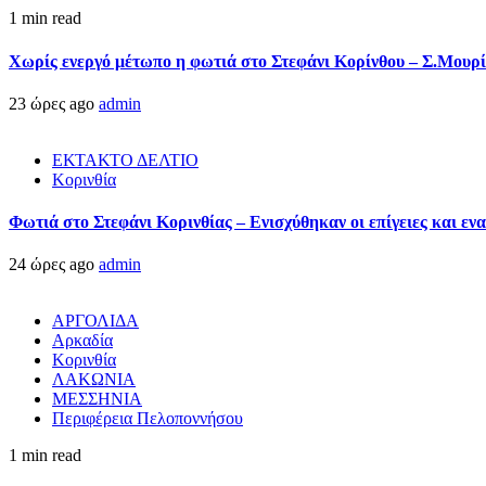
1 min read
Χωρίς ενεργό μέτωπο η φωτιά στο Στεφάνι Κορίνθου – Σ.Μουρί
23 ώρες ago
admin
ΕΚΤΑΚΤΟ ΔΕΛΤΙΟ
Κορινθία
Φωτιά στο Στεφάνι Κορινθίας – Ενισχύθηκαν οι επίγειες και ενα
24 ώρες ago
admin
ΑΡΓΟΛΙΔΑ
Αρκαδία
Κορινθία
ΛΑΚΩΝΙΑ
ΜΕΣΣΗΝΙΑ
Περιφέρεια Πελοποννήσου
1 min read