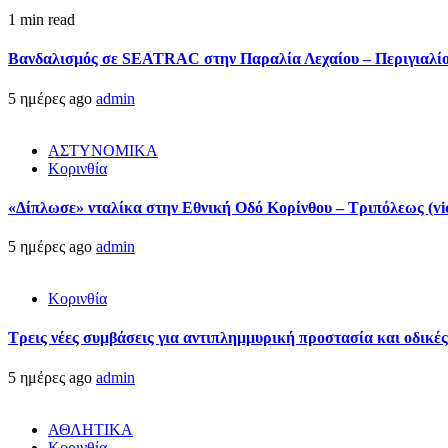
1 min read
Βανδαλισμός σε SEATRAC στην Παραλία Λεχαίου – Περιγιαλίου
5 ημέρες ago
admin
ΑΣΤΥΝΟΜΙΚΑ
Κορινθία
«Δίπλωσε» νταλίκα στην Εθνική Oδό Κορίνθου – Τριπόλεως (vi
5 ημέρες ago
admin
Κορινθία
Τρεις νέες συμβάσεις για αντιπλημμυρική προστασία και οδικέ
5 ημέρες ago
admin
ΑΘΛΗΤΙΚΑ
Κορινθία