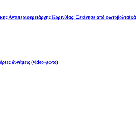
κης Αντιπεριφερειάρχης Κορινθίας: Ξεκίνησε από φωτοβολταϊκά
έριες δυνάμεις (video-φωτο)