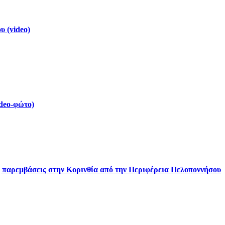
 (video)
deo-φώτο)
ς παρεμβάσεις στην Κορινθία από την Περιφέρεια Πελοποννήσου