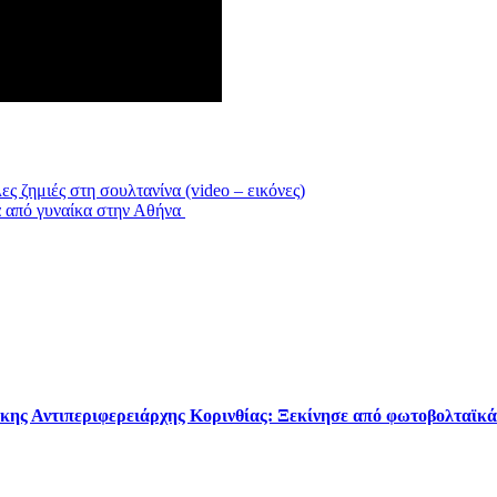
ες ζημιές στη σουλτανίνα (video – εικόνες)
 από γυναίκα στην Αθήνα
κης Αντιπεριφερειάρχης Κορινθίας: Ξεκίνησε από φωτοβολταϊκά