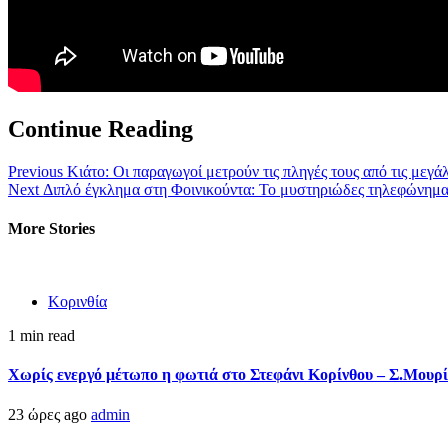
Continue Reading
Previous
Κιάτο: Οι παραγωγοί μετρούν τις πληγές τους από τις μεγάλ
Next
Διπλό έγκλημα στη Φοινικούντα: Το μυστηριώδες τηλεφώνημα
More Stories
Κορινθία
1 min read
Χωρίς ενεργό μέτωπο η φωτιά στο Στεφάνι Κορίνθου – Σ.Μουρί
23 ώρες ago
admin