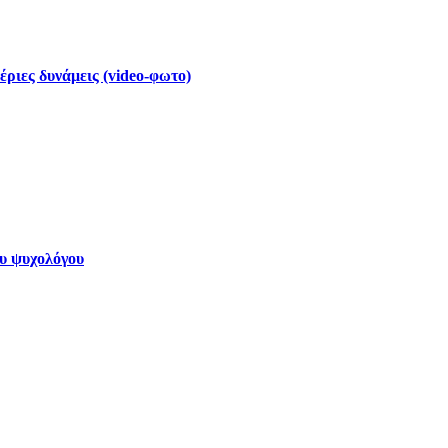
έριες δυνάμεις (video-φωτο)
ου ψυχολόγου