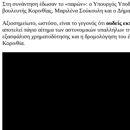
Στη συνάντηση έδωσαν το «παρών»: ο Υπουργός Υποδο
βουλευτής Κορινθίας, Μαριλένα Σούκουλη και ο Δήμα
Αξιοσημείωτο, ωστόσο, είναι το γεγονός ότι
ουδείς ε
αποτελεί πάγιο αίτημα των αστυνομικών υπαλλήλων τη
εξασφάλιση χρηματοδότησης και η δρομολόγηση του έρ
Κορινθία.