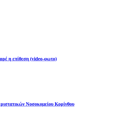
ρέ η επίθεση (video-φωτο)
εριστατικών Νοσοκομείου Κορίνθου