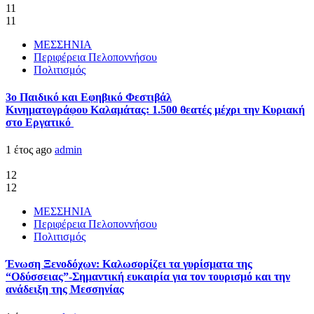
11
11
ΜΕΣΣΗΝΙΑ
Περιφέρεια Πελοποννήσου
Πολιτισμός
3ο Παιδικό και Εφηβικό Φεστιβάλ
Κινηματογράφου Καλαμάτας: 1.500 θεατές μέχρι την Κυριακή
στο Εργατικό
1 έτος ago
admin
12
12
ΜΕΣΣΗΝΙΑ
Περιφέρεια Πελοποννήσου
Πολιτισμός
Ένωση Ξενοδόχων: Καλωσορίζει τα γυρίσματα της
“Οδύσσειας”-Σημαντική ευκαιρία για τον τουρισμό και την
ανάδειξη της Μεσσηνίας