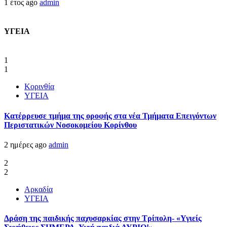
1 έτος ago
admin
ΥΓΕΙΑ
1
1
Κορινθία
ΥΓΕΙΑ
Kατέρρευσε τμήμα της οροφής στα νέα Τμήματα Επειγόντων
Περιστατικών Νοσοκομείου Κορίνθου
2 ημέρες ago
admin
2
2
Αρκαδία
ΥΓΕΙΑ
Δράση της παιδικής παχυσαρκίας στην Τρίπολη- «Υγιείς