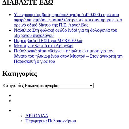
ΔΙΑΒΑΣΤΕ ΕΔΩ
Υπεγράφη σύμβαση προϋπολογισμού 450.000 ευρώ που
αφορά παρεμβάσεις ασφαλτόστρωσης και συντήρησης στο
ορεινό οδικό δίκτυο της Π.Ε. Αργολίδας
Ναύπλιο: Στη φυλακή οι δύο Ινδοί για τη δολοφονία του
58χρονου ψυχολόγου
Παρέμβαση ΠΕΣΠ για MERE Ελλάς
Μεσσηνία: Φωτιά στο Αριοχώρι
Παθολογικά αίτια «δείχνει» η πρώτη εκτίμηση για τον
θάνατο του ηλικιωμένου στον Μυστρά – Στον ανακριτή την
Παρασκευή ο γιος του
Kατηγορίες
Kατηγορίες
ΑΡΓΟΛΙΔΑ
Περιφέρεια Πελοποννήσου