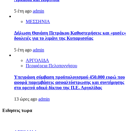
5 έτη ago
admin
ΜΕΣΣΗΝΙΑ
Δήλωση Θανάση Πετράκου Καθυστερήσεις και «μισές»
δουλειές για το λιμάνι της Κυπαρισσίας
5 έτη ago
admin
ΑΡΓΟΛΙΔΑ
Περιφέρεια Πελοποννήσου
Υπεγράφη σύμβαση προϋπολογισμού 450.000 ευρώ που
αφορά παρεμβάσεις ασφαλτόστρωσης και συντήρησης
στο ορεινό οδικό δίκτυο της Π.Ε. Αργολίδας
13 ώρες ago
admin
Ειδησεις τωρα