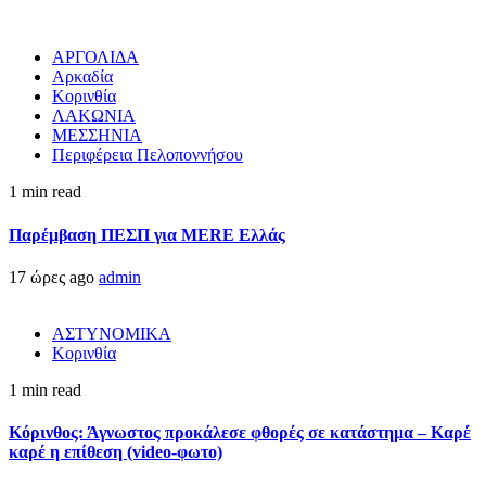
ΑΡΓΟΛΙΔΑ
Αρκαδία
Κορινθία
ΛΑΚΩΝΙΑ
ΜΕΣΣΗΝΙΑ
Περιφέρεια Πελοποννήσου
1 min read
Παρέμβαση ΠΕΣΠ για MERE Ελλάς
17 ώρες ago
admin
ΑΣΤΥΝΟΜΙΚΑ
Κορινθία
1 min read
Κόρινθος: Άγνωστος προκάλεσε φθορές σε κατάστημα – Καρέ
καρέ η επίθεση (video-φωτο)