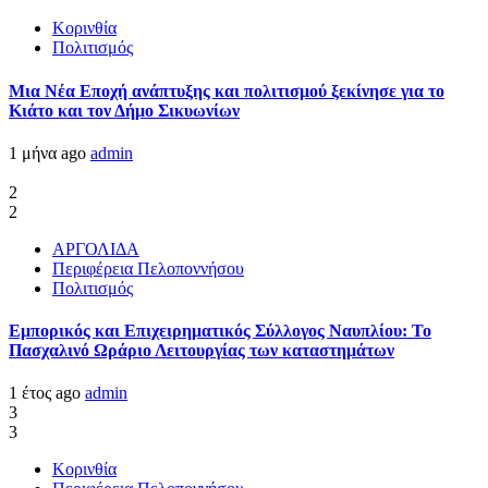
Κορινθία
Πολιτισμός
Μια Νέα Εποχή ανάπτυξης και πολιτισμού ξεκίνησε για το
Κιάτο και τον Δήμο Σικυωνίων
1 μήνα ago
admin
2
2
ΑΡΓΟΛΙΔΑ
Περιφέρεια Πελοποννήσου
Πολιτισμός
Εμπορικός και Επιχειρηματικός Σύλλογος Ναυπλίου: Το
Πασχαλινό Ωράριο Λειτουργίας των καταστημάτων
1 έτος ago
admin
3
3
Κορινθία