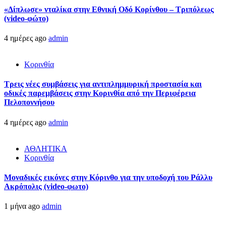
«Δίπλωσε» νταλίκα στην Εθνική Oδό Κορίνθου – Τριπόλεως
(video-φώτο)
4 ημέρες ago
admin
Κορινθία
Τρεις νέες συμβάσεις για αντιπλημμυρική προστασία και
οδικές παρεμβάσεις στην Κορινθία από την Περιφέρεια
Πελοποννήσου
4 ημέρες ago
admin
ΑΘΛΗΤΙΚΑ
Κορινθία
Μοναδικές εικόνες στην Κόρινθο για την υποδοχή του Ράλλυ
Ακρόπολις (video-φωτο)
1 μήνα ago
admin