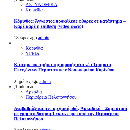
ΑΣΤΥΝΟΜΙΚΑ
Κορινθία
Κόρινθος: Άγνωστος προκάλεσε φθορές σε κατάστημα –
Καρέ καρέ η επίθεση (video-φωτο)
18 ώρες ago
admin
Κορινθία
ΥΓΕΙΑ
Kατέρρευσε τμήμα της οροφής στα νέα Τμήματα
Επειγόντων Περιστατικών Νοσοκομείου Κορίνθου
2 ημέρες ago
admin
1 min read
Αρκαδία
Περιφέρεια Πελοποννήσου
Αναβαθμίζεται η επαρχιακή οδός Αρκαδικό – Σαμπατική
με χρηματοδότηση 1 εκατ. ευρώ από την Περιφέρεια
Πελοποννήσου