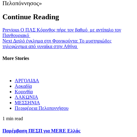
Πελοπόννησος»
Continue Reading
Previous
Ο ΠΑΣ Κόρινθος πήρε τον βαθμό με αντίπαλο τον
Πανθουριακό
Next
Διπλό έγκλημα στη Φοινικούντα: Το μυστηριώδες
τηλεφώνημα από γυναίκα στην Αθήνα
More Stories
ΑΡΓΟΛΙΔΑ
Αρκαδία
Κορινθία
ΛΑΚΩΝΙΑ
ΜΕΣΣΗΝΙΑ
Περιφέρεια Πελοποννήσου
1 min read
Παρέμβαση ΠΕΣΠ για MERE Ελλάς