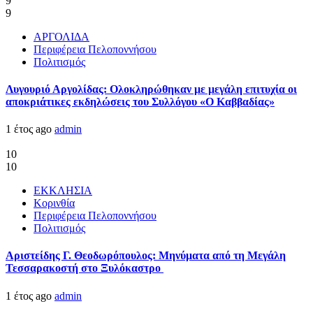
9
9
ΑΡΓΟΛΙΔΑ
Περιφέρεια Πελοποννήσου
Πολιτισμός
Λυγουριό Αργολίδας: Ολοκληρώθηκαν με μεγάλη επιτυχία οι
αποκριάτικες εκδηλώσεις του Συλλόγου «Ο Καββαδίας»
1 έτος ago
admin
10
10
ΕΚΚΛΗΣΙΑ
Κορινθία
Περιφέρεια Πελοποννήσου
Πολιτισμός
Αριστείδης Γ. Θεοδωρόπουλος: Μηνύματα από τη Μεγάλη
Τεσσαρακοστή στο Ξυλόκαστρο
1 έτος ago
admin