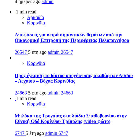
4 ημέρες ago
admin
1 min read
Αρκαδία
Κορινθία
Αποφάσεις για σειρά σημαντικών θεμάτων από την
Οικονομική Επιτροπή της Περιφέρειας Πελοποννήσου
26547
5 έτη ago
admin
26547
Κορινθία
Προς έγκριση το δίκτυο αποχέτευσης ακαθάρτων Άσσου
– Λεχαίου – Βόχας Κορινθίας
24663
5 έτη ago
admin
24663
1 min read
Κορινθία
Μπλόκα της Τροχαίας στα διόδια Σπαθοβουνίου στην
Εθνική Οδό Κορίνθου-Τρίπολης (video-φώτο)
6747
5 έτη ago
admin
6747