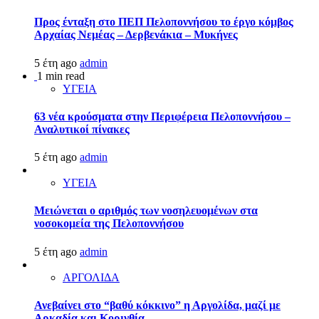
Προς ένταξη στο ΠΕΠ Πελοποννήσου το έργο κόμβος
Αρχαίας Νεμέας – Δερβενάκια – Μυκήνες
5 έτη ago
admin
1 min read
ΥΓΕΙΑ
63 νέα κρούσματα στην Περιφέρεια Πελοποννήσου –
Αναλυτικοί πίνακες
5 έτη ago
admin
ΥΓΕΙΑ
Μειώνεται ο αριθμός των νοσηλευομένων στα
νοσοκομεία της Πελοποννήσου
5 έτη ago
admin
ΑΡΓΟΛΙΔΑ
Ανεβαίνει στο “βαθύ κόκκινο” η Αργολίδα, μαζί με
Αρκαδία και Κορινθία