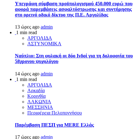
Υπεγράφη σύμβαση προϋπολογισμού 450.000 ευρώ που
αφορά παρεμβάσεις ασφαλτόστρωσης και συντήρησης
στο ορεινό οδικό δίκτυο της Π.Ε. Αργολίδας
13 ώρες ago
admin
1 min read
ΑΡΓΟΛΙΔΑ
ΑΣΤΥΝΟΜΙΚΑ
Ναύπλιο: Στη φυλακή οι δύο Ινδοί για τη δολοφονία του
58χρονου ψυχολόγου
14 ώρες ago
admin
1 min read
ΑΡΓΟΛΙΔΑ
Αρκαδία
Κορινθία
ΛΑΚΩΝΙΑ
ΜΕΣΣΗΝΙΑ
Περιφέρεια Πελοποννήσου
Παρέμβαση ΠΕΣΠ για MERE Ελλάς
17 ώρες ago
admin