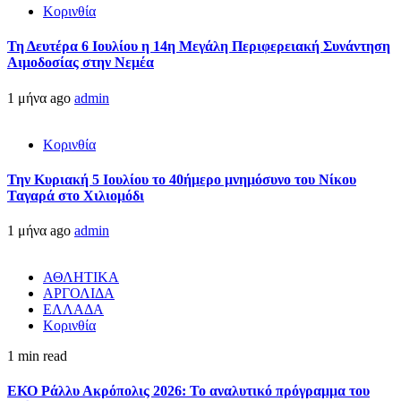
Κορινθία
Τη Δευτέρα 6 Ιουλίου η 14η Μεγάλη Περιφερειακή Συνάντηση
Αιμοδοσίας στην Νεμέα
1 μήνα ago
admin
Κορινθία
Την Κυριακή 5 Ιουλίου το 40ήμερο μνημόσυνο του Νίκου
Ταγαρά στο Χιλιομόδι
1 μήνα ago
admin
ΑΘΛΗΤΙΚΑ
ΑΡΓΟΛΙΔΑ
ΕΛΛΑΔΑ
Κορινθία
1 min read
ΕΚΟ Ράλλυ Ακρόπολις 2026: Το αναλυτικό πρόγραμμα του