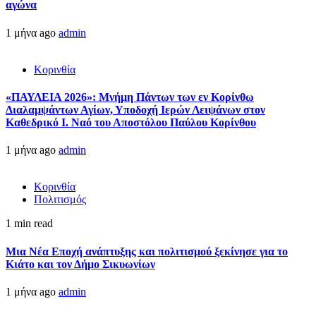
αγώνα
1 μήνα ago
admin
Κορινθία
«ΠΑΥΛΕΙΑ 2026»: Μνήμη Πάντων των εν Κορίνθω
Διαλαμψάντων Αγίων, Υποδοχή Ιερών Λειψάνων στον
Καθεδρικό Ι. Ναό του Αποστόλου Παύλου Κορίνθου
1 μήνα ago
admin
Κορινθία
Πολιτισμός
1 min read
Μια Νέα Εποχή ανάπτυξης και πολιτισμού ξεκίνησε για το
Κιάτο και τον Δήμο Σικυωνίων
1 μήνα ago
admin