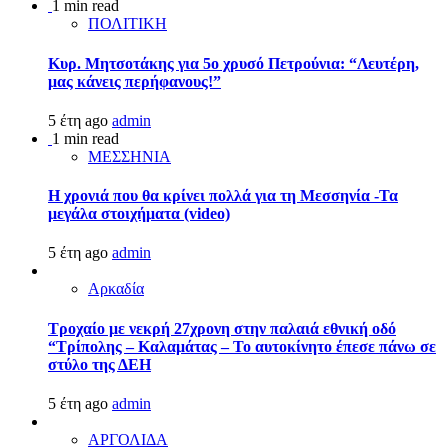
1 min read
ΠΟΛΙΤΙΚΗ
Κυρ. Μητσοτάκης για 5ο χρυσό Πετρούνια: “Λευτέρη,
μας κάνεις περήφανους!”
5 έτη ago
admin
1 min read
ΜΕΣΣΗΝΙΑ
Η χρονιά που θα κρίνει πολλά για τη Μεσσηνία -Τα
μεγάλα στοιχήματα (video)
5 έτη ago
admin
Αρκαδία
Τροχαίο με νεκρή 27χρονη στην παλαιά εθνική οδό
“Τρίπολης – Καλαμάτας – Το αυτοκίνητο έπεσε πάνω σε
στύλο της ΔΕΗ
5 έτη ago
admin
ΑΡΓΟΛΙΔΑ