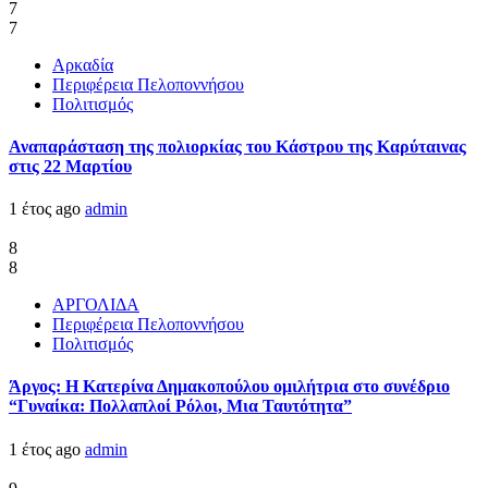
7
7
Αρκαδία
Περιφέρεια Πελοποννήσου
Πολιτισμός
Αναπαράσταση της πολιορκίας του Κάστρου της Καρύταινας
στις 22 Μαρτίου
1 έτος ago
admin
8
8
ΑΡΓΟΛΙΔΑ
Περιφέρεια Πελοποννήσου
Πολιτισμός
Άργος: Η Κατερίνα Δημακοπούλου ομιλήτρια στο συνέδριο
“Γυναίκα: Πολλαπλοί Ρόλοι, Μια Ταυτότητα”
1 έτος ago
admin