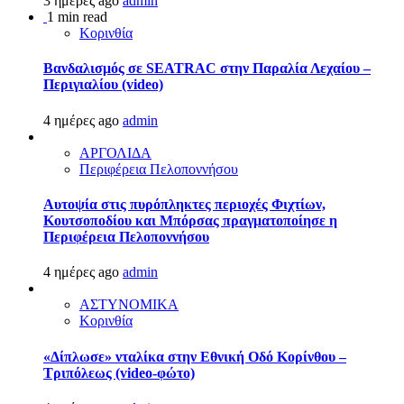
3 ημέρες ago
admin
1 min read
Κορινθία
Βανδαλισμός σε SEATRAC στην Παραλία Λεχαίου –
Περιγιαλίου (video)
4 ημέρες ago
admin
ΑΡΓΟΛΙΔΑ
Περιφέρεια Πελοποννήσου
Αυτοψία στις πυρόπληκτες περιοχές Φιχτίων,
Κουτσοποδίου και Μπόρσας πραγματοποίησε η
Περιφέρεια Πελοποννήσου
4 ημέρες ago
admin
ΑΣΤΥΝΟΜΙΚΑ
Κορινθία
«Δίπλωσε» νταλίκα στην Εθνική Oδό Κορίνθου –
Τριπόλεως (video-φώτο)