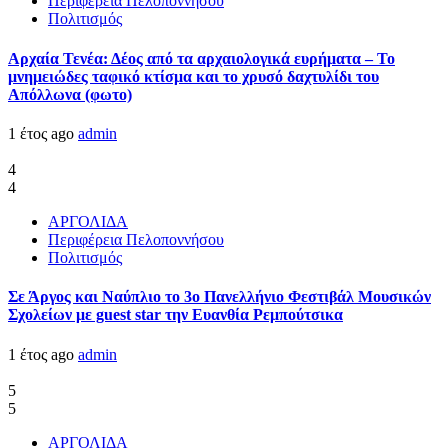
Περιφέρεια Πελοποννήσου
Πολιτισμός
Αρχαία Τενέα: Δέος από τα αρχαιολογικά ευρήματα – Το
μνημειώδες ταφικό κτίσμα και το χρυσό δαχτυλίδι του
Απόλλωνα (φωτο)
1 έτος ago
admin
4
4
ΑΡΓΟΛΙΔΑ
Περιφέρεια Πελοποννήσου
Πολιτισμός
Σε Άργος και Ναύπλιο το 3ο Πανελλήνιο Φεστιβάλ Μουσικών
Σχολείων με guest star την Ευανθία Ρεμπούτσικα
1 έτος ago
admin
5
5
ΑΡΓΟΛΙΔΑ