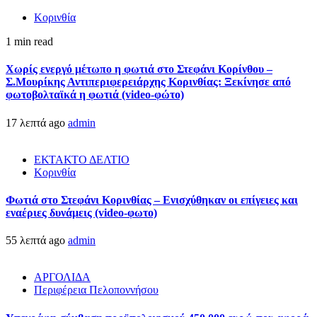
Κορινθία
1 min read
Χωρίς ενεργό μέτωπο η φωτιά στο Στεφάνι Κορίνθου –
Σ.Μουρίκης Αντιπεριφερειάρχης Κορινθίας: Ξεκίνησε από
φωτοβολταϊκά η φωτιά (video-φώτο)
17 λεπτά ago
admin
ΕΚΤΑΚΤΟ ΔΕΛΤΙΟ
Κορινθία
Φωτιά στο Στεφάνι Κορινθίας – Ενισχύθηκαν οι επίγειες και
εναέριες δυνάμεις (video-φωτο)
55 λεπτά ago
admin
ΑΡΓΟΛΙΔΑ
Περιφέρεια Πελοποννήσου