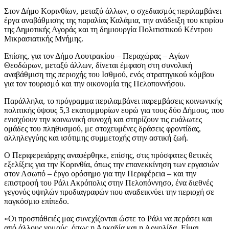
Στον Δήμο Κορινθίων, μεταξύ άλλων, ο σχεδιασμός περιλαμβάνει
έργα αναβάθμισης της παραλίας Καλάμια, την ανάδειξη του κτιρίου
της Δημοτικής Αγοράς και τη δημιουργία Πολιτιστικού Κέντρου
Μικρασιατικής Μνήμης.
Επίσης, για τον Δήμο Λουτρακίου – Περαχώρας – Αγίων
Θεοδώρων, μεταξύ άλλων, δίνεται έμφαση στη συνολική
αναβάθμιση της περιοχής του Ισθμού, ενός στρατηγικού κόμβου
για τον τουρισμό και την οικονομία της Πελοποννήσου.
Παράλληλα, το πρόγραμμα περιλαμβάνει παρεμβάσεις κοινωνικής
πολιτικής ύψους 5,3 εκατομμυρίων ευρώ για τους δύο Δήμους, που
ενισχύουν την κοινωνική συνοχή και στηρίζουν τις ευάλωτες
ομάδες του πληθυσμού, με στοχευμένες δράσεις φροντίδας,
αλληλεγγύης και ισότιμης συμμετοχής στην αστική ζωή.
Ο Περιφερειάρχης αναφέρθηκε, επίσης, στις πρόσφατες θετικές
εξελίξεις για την Κορινθία, όπως την επανεκκίνηση των εργασιών
στον Ασωπό – έργο ορόσημο για την Περιφέρεια – και την
επιστροφή του Ράλι Ακρόπολις στην Πελοπόννησο, ένα διεθνές
γεγονός υψηλών προδιαγραφών που αναδεικνύει την περιοχή σε
παγκόσμιο επίπεδο.
«Οι προσπάθειές μας συνεχίζονται ώστε το Ράλι να περάσει και
από άλλους νομούς, όπως η Αρκαδία και η Αργολίδα. Είμαι