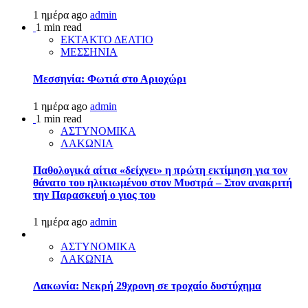
1 ημέρα ago
admin
1 min read
ΕΚΤΑΚΤΟ ΔΕΛΤΙΟ
ΜΕΣΣΗΝΙΑ
Μεσσηνία: Φωτιά στο Αριοχώρι
1 ημέρα ago
admin
1 min read
ΑΣΤΥΝΟΜΙΚΑ
ΛΑΚΩΝΙΑ
Παθολογικά αίτια «δείχνει» η πρώτη εκτίμηση για τον
θάνατο του ηλικιωμένου στον Μυστρά – Στον ανακριτή
την Παρασκευή ο γιος του
1 ημέρα ago
admin
ΑΣΤΥΝΟΜΙΚΑ
ΛΑΚΩΝΙΑ
Λακωνία: Νεκρή 29χρονη σε τροχαίο δυστύχημα