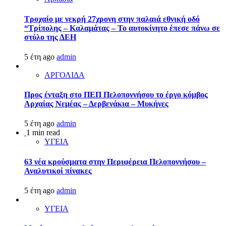
Τροχαίο με νεκρή 27χρονη στην παλαιά εθνική οδό
“Τρίπολης – Καλαμάτας – Το αυτοκίνητο έπεσε πάνω σε
στύλο της ΔΕΗ
5 έτη ago
admin
ΑΡΓΟΛΙΔΑ
Προς ένταξη στο ΠΕΠ Πελοποννήσου το έργο κόμβος
Αρχαίας Νεμέας – Δερβενάκια – Μυκήνες
5 έτη ago
admin
1 min read
ΥΓΕΙΑ
63 νέα κρούσματα στην Περιφέρεια Πελοποννήσου –
Αναλυτικοί πίνακες
5 έτη ago
admin
ΥΓΕΙΑ