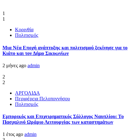
1
1
Κορινθία
Πολιτισμός
Μια Νέα Εποχή ανάπτυξης και πολιτισμού ξεκίνησε για το
Κιάτο και τον Δήμο Σικυωνίων
2 μήνες ago
admin
2
2
ΑΡΓΟΛΙΔΑ
Περιφέρεια Πελοποννήσου
Πολιτισμός
Εμπορικός και Επιχειρηματικός Σύλλογος Ναυπλίου: Το
Πασχαλινό Ωράριο Λειτουργίας των καταστημάτων
1 έτος ago
admin
3