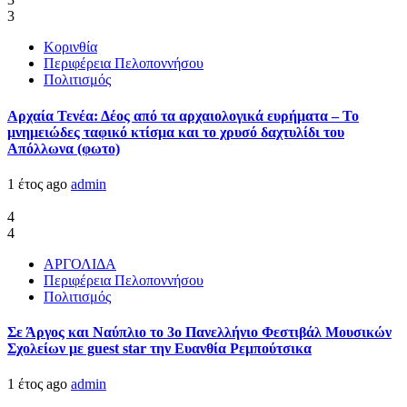
3
Κορινθία
Περιφέρεια Πελοποννήσου
Πολιτισμός
Αρχαία Τενέα: Δέος από τα αρχαιολογικά ευρήματα – Το
μνημειώδες ταφικό κτίσμα και το χρυσό δαχτυλίδι του
Απόλλωνα (φωτο)
1 έτος ago
admin
4
4
ΑΡΓΟΛΙΔΑ
Περιφέρεια Πελοποννήσου
Πολιτισμός
Σε Άργος και Ναύπλιο το 3ο Πανελλήνιο Φεστιβάλ Μουσικών
Σχολείων με guest star την Ευανθία Ρεμπούτσικα
1 έτος ago
admin