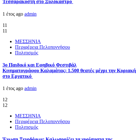
Τεσσαρακοστή στο Ξυλόκαστρο
1 έτος ago
admin
11
11
ΜΕΣΣΗΝΙΑ
Περιφέρεια Πελοποννήσου
Πολιτισμός
3ο Παιδικό και Εφηβικό Φεστιβάλ
Κινηματογράφου Καλαμάτας: 1.500 θεατές μέχρι την Κυριακή
στο Εργατικό
1 έτος ago
admin
12
12
ΜΕΣΣΗΝΙΑ
Περιφέρεια Πελοποννήσου
Πολιτισμός
Ένωση Ξενοδόχων: Καλωσορίζει τα γυρίσματα της