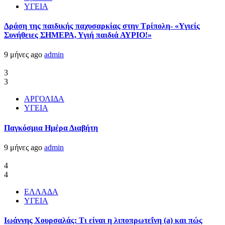
ΥΓΕΙΑ
Δράση της παιδικής παχυσαρκίας στην Τρίπολη- «Υγιείς
Συνήθειες ΣΗΜΕΡΑ, Υγιή παιδιά ΑΥΡΙΟ!»
9 μήνες ago
admin
3
3
ΑΡΓΟΛΙΔΑ
ΥΓΕΙΑ
Παγκόσμια Ημέρα Διαβήτη
9 μήνες ago
admin
4
4
ΕΛΛΑΔΑ
ΥΓΕΙΑ
Ιωάννης Χουρσαλάς: Τι είναι η λιποπρωτεΐνη (a) και πώς