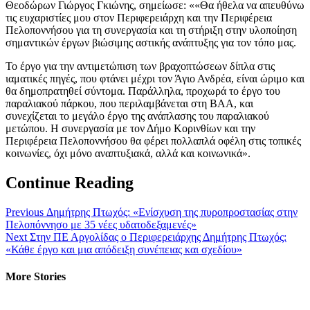
Θεοδώρων Γιώργος Γκιώνης, σημείωσε: ««Θα ήθελα να απευθύνω
τις ευχαριστίες μου στον Περιφερειάρχη και την Περιφέρεια
Πελοποννήσου για τη συνεργασία και τη στήριξη στην υλοποίηση
σημαντικών έργων βιώσιμης αστικής ανάπτυξης για τον τόπο μας.
Το έργο για την αντιμετώπιση των βραχοπτώσεων δίπλα στις
ιαματικές πηγές, που φτάνει μέχρι τον Άγιο Ανδρέα, είναι ώριμο και
θα δημοπρατηθεί σύντομα. Παράλληλα, προχωρά το έργο του
παραλιακού πάρκου, που περιλαμβάνεται στη ΒΑΑ, και
συνεχίζεται το μεγάλο έργο της ανάπλασης του παραλιακού
μετώπου. Η συνεργασία με τον Δήμο Κορινθίων και την
Περιφέρεια Πελοποννήσου θα φέρει πολλαπλά οφέλη στις τοπικές
κοινωνίες, όχι μόνο αναπτυξιακά, αλλά και κοινωνικά».
Continue Reading
Previous
Δημήτρης Πτωχός: «Ενίσχυση της πυροπροστασίας στην
Πελοπόννησο με 35 νέες υδατοδεξαμενές»
Next
Στην ΠΕ Αργολίδας ο Περιφερειάρχης Δημήτρης Πτωχός:
«Κάθε έργο και μια απόδειξη συνέπειας και σχεδίου»
More Stories