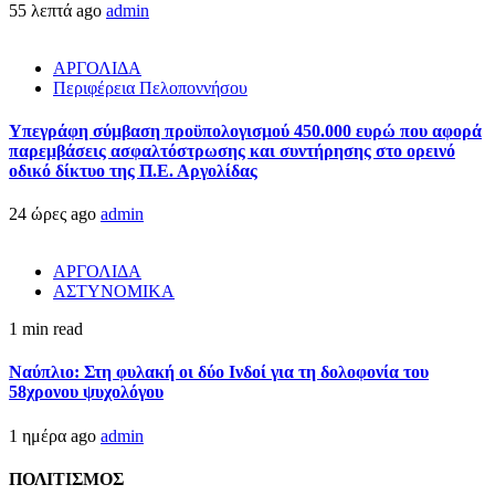
55 λεπτά ago
admin
ΑΡΓΟΛΙΔΑ
Περιφέρεια Πελοποννήσου
Υπεγράφη σύμβαση προϋπολογισμού 450.000 ευρώ που αφορά
παρεμβάσεις ασφαλτόστρωσης και συντήρησης στο ορεινό
οδικό δίκτυο της Π.Ε. Αργολίδας
24 ώρες ago
admin
ΑΡΓΟΛΙΔΑ
ΑΣΤΥΝΟΜΙΚΑ
1 min read
Ναύπλιο: Στη φυλακή οι δύο Ινδοί για τη δολοφονία του
58χρονου ψυχολόγου
1 ημέρα ago
admin
ΠΟΛΙΤΙΣΜΟΣ