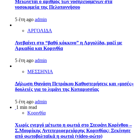
Μειώνεται ο αριθμός των νοσηλευομένων στα
νοσοκομεία της Πελοποννήσου
5 έτη ago
admin
ΑΡΓΟΛΙΔΑ
Ανεβαίνει στο “βαθύ κόκκινο” η Αργολίδα, μαζί με
Αρκαδία και Κορινθία
5 έτη ago
admin
ΜΕΣΣΗΝΙΑ
Δήλωση Θανάση Πετράκου Καθυστερήσεις και «μισές»
δουλειές για το λιμάνι της Κυπαρισσίας
5 έτη ago
admin
1 min read
Κορινθία
Χωρίς ενεργό μέτωπο η φωτιά στο Στεφάνι Κορίνθου –
Σ.Μουρίκης Αντιπεριφερειάρχης Κορινθίας: Ξεκίνησε
από φωτοβολταϊκά η φωτιά (video-φώτο)