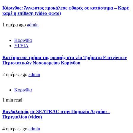
Κόρινθος: Άγνωστος προκάλεσε φθορές σε κατάστημα – Καρέ
καρέ η επίθεση (video-φωτο)
1 ημέρα ago
admin
Κορινθία
ΥΓΕΙΑ
Kατέρρευσε τμήμα της οροφής στα νέα Τμήματα Επειγόντων
Περιστατικών Νοσοκομείου Κορίνθου
2 ημέρες ago
admin
Κορινθία
1 min read
Βανδαλισμός σε SEATRAC στην Παραλία Λεχαίου –
Περιγιαλίου (video)
4 ημέρες ago
admin