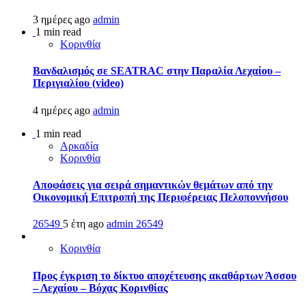
3 ημέρες ago
admin
1 min read
Κορινθία
Βανδαλισμός σε SEATRAC στην Παραλία Λεχαίου –
Περιγιαλίου (video)
4 ημέρες ago
admin
1 min read
Αρκαδία
Κορινθία
Αποφάσεις για σειρά σημαντικών θεμάτων από την
Οικονομική Επιτροπή της Περιφέρειας Πελοποννήσου
26549
5 έτη ago
admin
26549
Κορινθία
Προς έγκριση το δίκτυο αποχέτευσης ακαθάρτων Άσσου
– Λεχαίου – Βόχας Κορινθίας