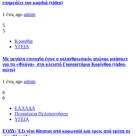
επηρεάζει την καρδιά (video)
1 έτος ago
admin
5
5
Κορινθία
ΥΓΕΙΑ
Με μεγάλη επιτυχία έγινε ο φιλανθρωπικός αγώνας μπάσκετ
για τη «Φλόγα» στο κλειστό Γυμναστήριο Κορίνθου (video-
φώτο)
1 έτος ago
admin
6
6
ΕΛΛΑΔΑ
Περιφέρεια Πελοποννήσου
ΥΓΕΙΑ
ΕΟΔΥ: Έξι νέοι θάνατοι από κορωνοϊό και τρεις από γρίπη σε