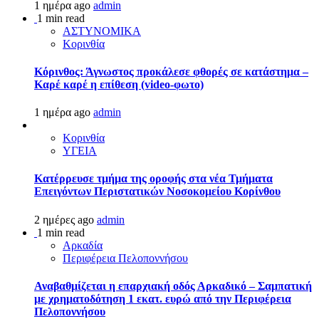
1 ημέρα ago
admin
1 min read
ΑΣΤΥΝΟΜΙΚΑ
Κορινθία
Κόρινθος: Άγνωστος προκάλεσε φθορές σε κατάστημα –
Καρέ καρέ η επίθεση (video-φωτο)
1 ημέρα ago
admin
Κορινθία
ΥΓΕΙΑ
Kατέρρευσε τμήμα της οροφής στα νέα Τμήματα
Επειγόντων Περιστατικών Νοσοκομείου Κορίνθου
2 ημέρες ago
admin
1 min read
Αρκαδία
Περιφέρεια Πελοποννήσου
Αναβαθμίζεται η επαρχιακή οδός Αρκαδικό – Σαμπατική
με χρηματοδότηση 1 εκατ. ευρώ από την Περιφέρεια
Πελοποννήσου