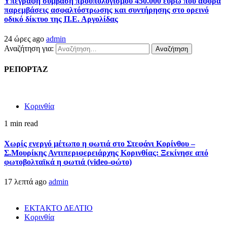
Υπεγράφη σύμβαση προϋπολογισμού 450.000 ευρώ που αφορά
παρεμβάσεις ασφαλτόστρωσης και συντήρησης στο ορεινό
οδικό δίκτυο της Π.Ε. Αργολίδας
24 ώρες ago
admin
Αναζήτηση για:
ΡΕΠΟΡΤΑΖ
Κορινθία
1 min read
Χωρίς ενεργό μέτωπο η φωτιά στο Στεφάνι Κορίνθου –
Σ.Μουρίκης Αντιπεριφερειάρχης Κορινθίας: Ξεκίνησε από
φωτοβολταϊκά η φωτιά (video-φώτο)
17 λεπτά ago
admin
ΕΚΤΑΚΤΟ ΔΕΛΤΙΟ
Κορινθία