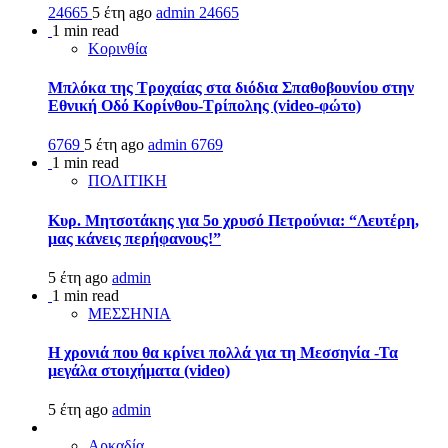
24665
5 έτη ago
admin
24665
1 min read
Κορινθία
Μπλόκα της Τροχαίας στα διόδια Σπαθοβουνίου στην
Εθνική Οδό Κορίνθου-Τρίπολης (video-φώτο)
6769
5 έτη ago
admin
6769
1 min read
ΠΟΛΙΤΙΚΗ
Κυρ. Μητσοτάκης για 5ο χρυσό Πετρούνια: “Λευτέρη,
μας κάνεις περήφανους!”
5 έτη ago
admin
1 min read
ΜΕΣΣΗΝΙΑ
Η χρονιά που θα κρίνει πολλά για τη Μεσσηνία -Τα
μεγάλα στοιχήματα (video)
5 έτη ago
admin
Αρκαδία