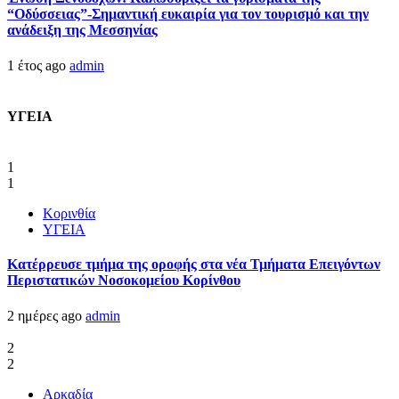
“Οδύσσειας”-Σημαντική ευκαιρία για τον τουρισμό και την
ανάδειξη της Μεσσηνίας
1 έτος ago
admin
ΥΓΕΙΑ
1
1
Κορινθία
ΥΓΕΙΑ
Kατέρρευσε τμήμα της οροφής στα νέα Τμήματα Επειγόντων
Περιστατικών Νοσοκομείου Κορίνθου
2 ημέρες ago
admin
2
2
Αρκαδία