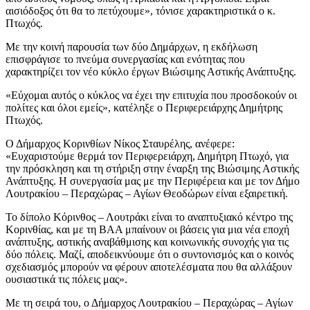
αισιόδοξος ότι θα το πετύχουμε», τόνισε χαρακτηριστικά ο κ.
Πτωχός.
Με την κοινή παρουσία των δύο Δημάρχων, η εκδήλωση
επισφράγισε το πνεύμα συνεργασίας και ενότητας που
χαρακτηρίζει τον νέο κύκλο έργων Βιώσιμης Αστικής Ανάπτυξης.
«Εύχομαι αυτός ο κύκλος να έχει την επιτυχία που προσδοκούν οι
πολίτες και όλοι εμείς», κατέληξε ο Περιφερειάρχης Δημήτρης
Πτωχός.
Ο Δήμαρχος Κορινθίων Νίκος Σταυρέλης, ανέφερε:
«Ευχαριστούμε θερμά τον Περιφερειάρχη, Δημήτρη Πτωχό, για
την πρόσκληση και τη στήριξη στην έναρξη της Βιώσιμης Αστικής
Ανάπτυξης. Η συνεργασία μας με την Περιφέρεια και με τον Δήμο
Λουτρακίου – Περαχώρας – Αγίων Θεοδώρων είναι εξαιρετική.
Το δίπολο Κόρινθος – Λουτράκι είναι το αναπτυξιακό κέντρο της
Κορινθίας, και με τη ΒΑΑ μπαίνουν οι βάσεις για μια νέα εποχή
ανάπτυξης, αστικής αναβάθμισης και κοινωνικής συνοχής για τις
δύο πόλεις. Μαζί, αποδεικνύουμε ότι ο συντονισμός και ο κοινός
σχεδιασμός μπορούν να φέρουν αποτελέσματα που θα αλλάξουν
ουσιαστικά τις πόλεις μας».
Με τη σειρά του, ο Δήμαρχος Λουτρακίου – Περαχώρας – Αγίων