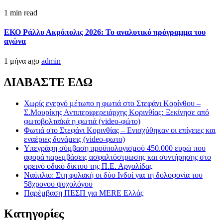
1 min read
ΕΚΟ Ράλλυ Ακρόπολις 2026: Το αναλυτικό πρόγραμμα του
αγώνα
1 μήνα ago
admin
ΔΙΑΒΑΣΤΕ ΕΔΩ
Χωρίς ενεργό μέτωπο η φωτιά στο Στεφάνι Κορίνθου –
Σ.Μουρίκης Αντιπεριφερειάρχης Κορινθίας: Ξεκίνησε από
φωτοβολταϊκά η φωτιά (video-φώτο)
Φωτιά στο Στεφάνι Κορινθίας – Ενισχύθηκαν οι επίγειες και
εναέριες δυνάμεις (video-φωτο)
Υπεγράφη σύμβαση προϋπολογισμού 450.000 ευρώ που
αφορά παρεμβάσεις ασφαλτόστρωσης και συντήρησης στο
ορεινό οδικό δίκτυο της Π.Ε. Αργολίδας
Ναύπλιο: Στη φυλακή οι δύο Ινδοί για τη δολοφονία του
58χρονου ψυχολόγου
Παρέμβαση ΠΕΣΠ για MERE Ελλάς
Kατηγορίες