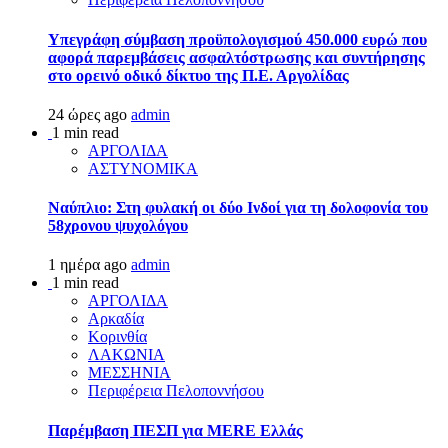
Υπεγράφη σύμβαση προϋπολογισμού 450.000 ευρώ που
αφορά παρεμβάσεις ασφαλτόστρωσης και συντήρησης
στο ορεινό οδικό δίκτυο της Π.Ε. Αργολίδας
24 ώρες ago
admin
1 min read
ΑΡΓΟΛΙΔΑ
ΑΣΤΥΝΟΜΙΚΑ
Ναύπλιο: Στη φυλακή οι δύο Ινδοί για τη δολοφονία του
58χρονου ψυχολόγου
1 ημέρα ago
admin
1 min read
ΑΡΓΟΛΙΔΑ
Αρκαδία
Κορινθία
ΛΑΚΩΝΙΑ
ΜΕΣΣΗΝΙΑ
Περιφέρεια Πελοποννήσου
Παρέμβαση ΠΕΣΠ για MERE Ελλάς