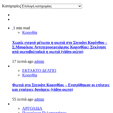
Kατηγορίες
1 min read
Κορινθία
Χωρίς ενεργό μέτωπο η φωτιά στο Στεφάνι Κορίνθου –
Σ.Μουρίκης Αντιπεριφερειάρχης Κορινθίας: Ξεκίνησε
από φωτοβολταϊκά η φωτιά (video-φώτο)
17 λεπτά ago
admin
ΕΚΤΑΚΤΟ ΔΕΛΤΙΟ
Κορινθία
Φωτιά στο Στεφάνι Κορινθίας – Ενισχύθηκαν οι επίγειες
και εναέριες δυνάμεις (video-φωτο)
55 λεπτά ago
admin
ΑΡΓΟΛΙΔΑ
Περιφέρεια Πελοποννήσου