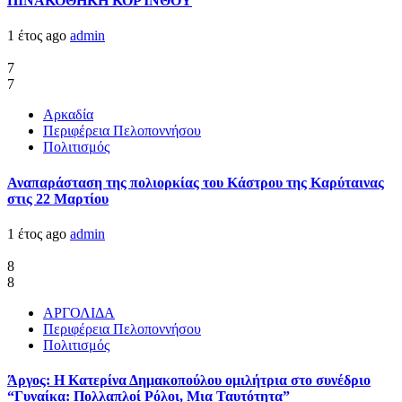
ΠΙΝΑΚΟΘΗΚΗ ΚΟΡΊΝΘΟΥ
1 έτος ago
admin
7
7
Αρκαδία
Περιφέρεια Πελοποννήσου
Πολιτισμός
Αναπαράσταση της πολιορκίας του Κάστρου της Καρύταινας
στις 22 Μαρτίου
1 έτος ago
admin
8
8
ΑΡΓΟΛΙΔΑ
Περιφέρεια Πελοποννήσου
Πολιτισμός
Άργος: Η Κατερίνα Δημακοπούλου ομιλήτρια στο συνέδριο
“Γυναίκα: Πολλαπλοί Ρόλοι, Μια Ταυτότητα”