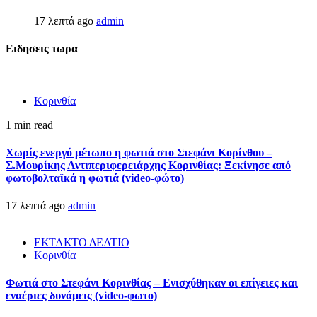
17 λεπτά ago
admin
Ειδησεις τωρα
Κορινθία
1 min read
Χωρίς ενεργό μέτωπο η φωτιά στο Στεφάνι Κορίνθου –
Σ.Μουρίκης Αντιπεριφερειάρχης Κορινθίας: Ξεκίνησε από
φωτοβολταϊκά η φωτιά (video-φώτο)
17 λεπτά ago
admin
ΕΚΤΑΚΤΟ ΔΕΛΤΙΟ
Κορινθία
Φωτιά στο Στεφάνι Κορινθίας – Ενισχύθηκαν οι επίγειες και
εναέριες δυνάμεις (video-φωτο)