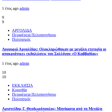
1 έτος ago
admin
9
9
ΑΡΓΟΛΙΔΑ
Περιφέρεια Πελοποννήσου
Πολιτισμός
Λυγουριό Αργολίδας: Ολοκληρώθηκαν με μεγάλη επιτυχία οι
αποκριάτικες εκδηλώσεις του Συλλόγου «Ο Καββαδίας»
1 έτος ago
admin
10
10
ΕΚΚΛΗΣΙΑ
Κορινθία
Περιφέρεια Πελοποννήσου
Πολιτισμός
Αριστείδης Γ. Θεοδωρόπουλος: Μηνύματα από τη Μεγάλη