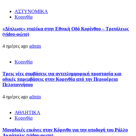
ΑΣΤΥΝΟΜΙΚΑ
Κορινθία
«Δίπλωσε» νταλίκα στην Εθνική Oδό Κορίνθου – Τριπόλεως
(video-φώτο)
4 ημέρες ago
admin
Κορινθία
Τρεις νέες συμβάσεις για αντιπλημμυρική προστασία και
οδικές παρεμβάσεις στην Κορινθία από την Περιφέρεια
Πελοποννήσου
4 ημέρες ago
admin
ΑΘΛΗΤΙΚΑ
Κορινθία
Μοναδικές εικόνες στην Κόρινθο για την υποδοχή του Ράλλυ
Ακρόπολις (video-φωτο)