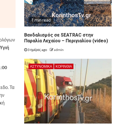
1 min read
Βανδαλισμός σε SEATRAC στην
φολόγων
Παραλία Λεχαίου – Περιγιαλίου (video)
Υγιή
3 ημέρες ago
admin
ΑΣΤΥΝΟΜΙΚΑ
ΚΟΡΙΝΘΊΑ
:00
εδο. Τα
την
ική