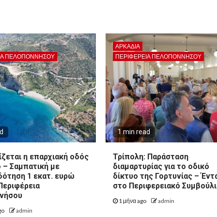
ΑΡΚΑΔΊΑ
ΙΑ ΠΕΛΟΠΟΝΝΉΣΟΥ
ΠΕΡΙΦΈΡΕΙΑ ΠΕΛΟΠΟΝΝΉΣΟΥ
ad
1 min read
ζεται η επαρχιακή οδός
Τρίπολη: Παράσταση
 – Σαμπατική με
διαμαρτυρίας για το οδικό
ότηση 1 εκατ. ευρώ
δίκτυο της Γορτυνίας – Έντ
Περιφέρεια
στο Περιφερειακό Συμβούλ
νήσου
1 μήνα ago
admin
go
admin