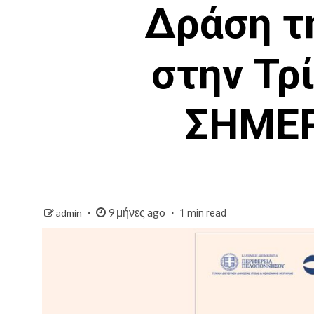
Δράση τ
στην Τρ
ΣΗΜΕΡΑ
9 μήνες ago
admin
1 min read