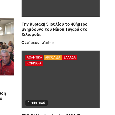
Την Κυριακή 5 Ιουλίου το 40ήμερο
μνημόσυνο του Νίκου Ταγαρά στο
Χιλιομόδι
1 μήνα ago
admin
ΑΘΛΗΤΙΚΑ
ΑΡΓΟΛΙΔΑ
ΕΛΛΑΔΑ
ΚΟΡΙΝΘΊΑ
αση
ιο
1 min read