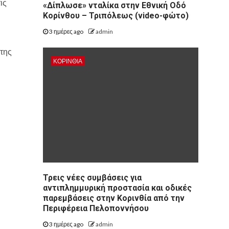
ις
«Δίπλωσε» νταλίκα στην Εθνική Oδό
Κορίνθου – Τριπόλεως (video-φώτο)
3 ημέρες ago
admin
 της
ΚΟΡΙΝΘΊΑ
Τρεις νέες συμβάσεις για
αντιπλημμυρική προστασία και οδικές
παρεμβάσεις στην Κορινθία από την
Περιφέρεια Πελοποννήσου
3 ημέρες ago
admin