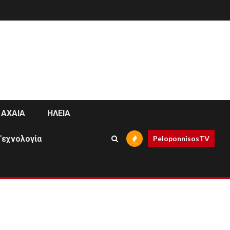
ΑΧΑΙΑ
ΗΛΕΙΑ
Τεχνολογία
PeloponnisosTV