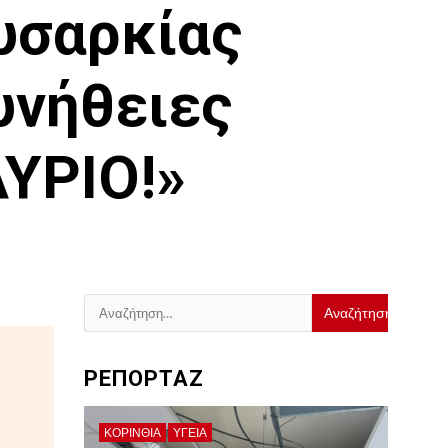
υσαρκίας
υνήθειες
ΑΥΡΙΟ!»
Αναζήτηση
για:
ΡΕΠΟΡΤΑΖ
ΚΟΡΙΝΘΊΑ
ΥΓΕΙΑ