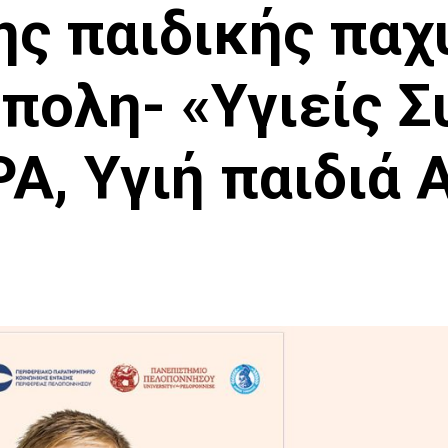
ης παιδικής παχ
ίπολη- «Υγιείς Σ
, Υγιή παιδιά 