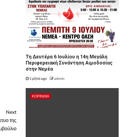
Τη Δευτέρα 6 Ιουλίου η 14η Μεγάλη
Περιφερειακή Συνάντηση Αιμοδοσίας
στην Νεμέα
1 μήνα ago
admin
ΚΟΡΙΝΘΊΑ
Next
κτυο της
μβούλιο