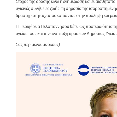
Στόχος της δράσης είναι η ενημέρωση και ευαισθητοποίη
υγιεινές συνήθειες ζωής, τη σημασία της ισορροπημέν
δραστηριότητας, αποσκοπώντας στην πρόληψη και μεί
Η Περιφέρεια Πελοποννήσου θέτει ως προτεραιότητα τη
υγείας τους και την ανάπτυξη δράσεων Δημόσιας Υγεία
Σας περιμένουμε όλους!