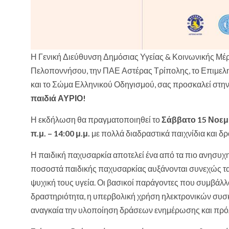
Η Γενική Διεύθυνση Δημόσιας Υγείας & Κοινωνικής Μέρ
Πελοποννήσου, την ΠΑΕ Αστέρας Τρίπολης, το Επιμελ
και το Σώμα Ελληνικού Οδηγισμού, σας προσκαλεί στη
παιδιά ΑΥΡΙΟ!
Η εκδήλωση θα πραγματοποιηθεί το
Σάββατο 15 Νοεμ
π.μ. – 14:00 μ.μ.
με πολλά διαδραστικά παιχνίδια και δρ
Η παιδική παχυσαρκία αποτελεί ένα από τα πιο ανησυχη
ποσοστά παιδικής παχυσαρκίας αυξάνονται συνεχώς τα τ
ψυχική τους υγεία. Οι βασικοί παράγοντες που συμβάλλ
δραστηριότητα, η υπερβολική χρήση ηλεκτρονικών συσκ
αναγκαία την υλοποίηση δράσεων ενημέρωσης και πρόλ