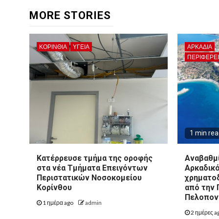
MORE STORIES
ΚΟΡΙΝΘΊΑ
ΥΓΕΙΑ
ΑΡΚΑΔΊΑ
ΠΕΡΙΦΈΡΕ
1 min re
Kατέρρευσε τμήμα της οροφής
Αναβαθμί
στα νέα Τμήματα Επειγόντων
Αρκαδικό
Περιστατικών Νοσοκομείου
χρηματοδ
Κορίνθου
από την 
Πελοπον
1 ημέρα ago
admin
2 ημέρες a