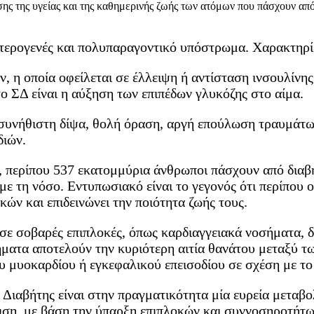
ίωσης της υγείας και της καθημερινής ζωής των ατόμων που πάσχουν 
τερογενές και πολυπαραγοντικό υπόστρωμα. Χαρακτηρίζ
η οποία οφείλεται σε έλλειψη ή αντίσταση ινσουλίνης. 
ο ΣΔ είναι η αύξηση των επιπέδων γλυκόζης στο αίμα.
υνήθιστη δίψα, θολή όραση, αργή επούλωση τραυμάτων
διών.
περίπου 537 εκατομμύρια άνθρωποι πάσχουν από διαβή
ε τη νόσο. Εντυπωσιακό είναι το γεγονός ότι περίπου ο
κών και επιδεινώνει την ποιότητα ζωής τους.
 σε σοβαρές επιπλοκές, όπως καρδιαγγειακά νοσήματα, 
ήματα αποτελούν την κυριότερη αιτία θανάτου μεταξύ τ
 μυοκαρδίου ή εγκεφαλικού επεισοδίου σε σχέση με το
 Διαβήτης είναι στην πραγματικότητα μία ευρεία μεταβ
πιση, με βάση την ύπαρξη επιπλοκών και συννοσηροτήτω