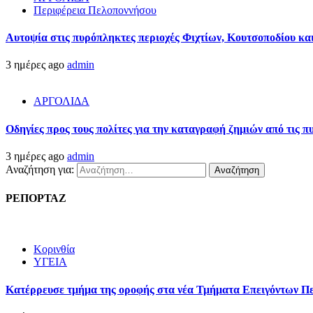
Περιφέρεια Πελοποννήσου
Αυτοψία στις πυρόπληκτες περιοχές Φιχτίων, Κουτσοποδίου κ
3 ημέρες ago
admin
ΑΡΓΟΛΙΔΑ
Οδηγίες προς τους πολίτες για την καταγραφή ζημιών από τις 
3 ημέρες ago
admin
Αναζήτηση για:
ΡΕΠΟΡΤΑΖ
Κορινθία
ΥΓΕΙΑ
Kατέρρευσε τμήμα της οροφής στα νέα Τμήματα Επειγόντων Π