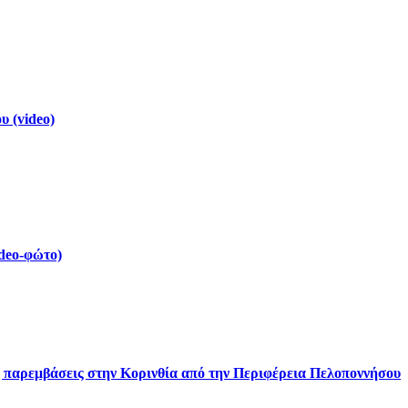
 (video)
deo-φώτο)
ς παρεμβάσεις στην Κορινθία από την Περιφέρεια Πελοποννήσου