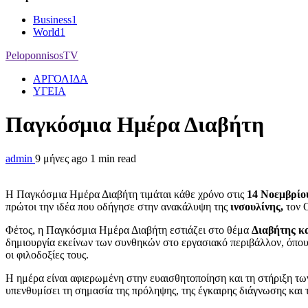
Business
1
World
1
PeloponnisosTV
ΑΡΓΟΛΙΔΑ
ΥΓΕΙΑ
Παγκόσμια Ημέρα Διαβήτη
admin
9 μήνες ago
1 min read
Η Παγκόσμια Ημέρα Διαβήτη τιμάται κάθε χρόνο στις
14 Νοεμβρίο
πρώτοι την ιδέα που οδήγησε στην ανακάλυψη της
ινσουλίνης
,
τον 
Φέτος, η Παγκόσμια Ημέρα Διαβήτη εστιάζει στο θέμα
Διαβήτης κα
δημιουργία εκείνων των συνθηκών στο εργασιακό περιβάλλον, όπου τ
οι φιλοδοξίες τους.
Η ημέρα είναι αφιερωμένη στην ευαισθητοποίηση και τη στήριξη τ
υπενθυμίσει τη σημασία της πρόληψης, της έγκαιρης διάγνωσης κα