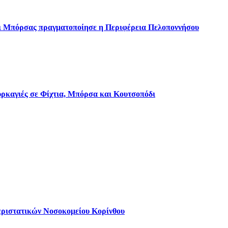
αι Μπόρσας πραγματοποίησε η Περιφέρεια Πελοποννήσου
πυρκαγιές σε Φίχτια, Μπόρσα και Κουτσοπόδι
εριστατικών Νοσοκομείου Κορίνθου