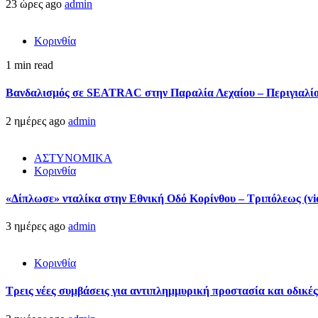
23 ώρες ago
admin
Κορινθία
1 min read
Βανδαλισμός σε SEATRAC στην Παραλία Λεχαίου – Περιγιαλίου
2 ημέρες ago
admin
ΑΣΤΥΝΟΜΙΚΑ
Κορινθία
«Δίπλωσε» νταλίκα στην Εθνική Oδό Κορίνθου – Τριπόλεως (vi
3 ημέρες ago
admin
Κορινθία
Τρεις νέες συμβάσεις για αντιπλημμυρική προστασία και οδικέ