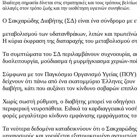
Ιδιαίτερη σημασία δίνεται στις στρατηγικές και τους τρόπους βελτ
αλλαγές στον τρόπο ζωής και την υιοθέτηση υγιεινών συνηθειών.
Ο Σακχαρώδης Διαβήτης (ΣΔ) είναι ένα σύνδρομο με ε
μεταβολισμού των υδατανθράκων, λιπών και πρωτεϊνών, 
Η κύρια έκφραση της διαταραχής του μεταβολισμού στ
Τα συμπτώματα του ΣΔ περιλαμβάνουν συχνοουρία, ασ
δυσλειτουργία, μούδιασμα ή μυρμήγκιασμα χεριών-πο
Σύμφωνα με τον Παγκόσμιο Οργανισμό Υγείας (ΠΟΥ), 
δείχνουν ότι πάνω από ένα εκατομμύριο Έλληνες ζουν μ
διαβήτη, κάτι που αυξάνει τον κίνδυνο σοβαρών επιπλο
Χωρίς σωστή ρύθμιση, ο διαβήτης μπορεί να οδηγήσει
περιφερική νευροπάθεια. Ειδικά τα καρδιαγγειακά νοσ
φορές μεγαλύτερο κίνδυνο εμφάνισης εμφράγματος του
Τα νεότερα δεδομένα καταδεικνύουν ότι ο Σακχαρώδης
μηχανισμούς και χρειάζεται εξατομικευμένη αντιμετώ