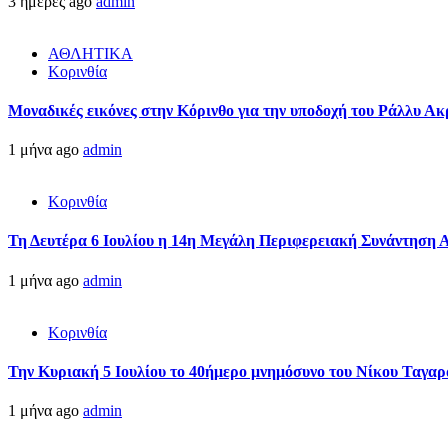
3 ημέρες ago
admin
ΑΘΛΗΤΙΚΑ
Κορινθία
Μοναδικές εικόνες στην Κόρινθο για την υποδοχή του Ράλλυ Ακ
1 μήνα ago
admin
Κορινθία
Τη Δευτέρα 6 Ιουλίου η 14η Μεγάλη Περιφερειακή Συνάντηση 
1 μήνα ago
admin
Κορινθία
Την Κυριακή 5 Ιουλίου το 40ήμερο μνημόσυνο του Νίκου Ταγαρ
1 μήνα ago
admin