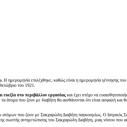
υ
. Η ημερομηνία επιλέχθηκε, καθώς είναι η ημερομηνία γέννησης του F
Οκτώβριο του 1921.
ι ευεξία στο περιβάλλον εργασίας
και έχει στόχο να ευαισθητοποιήσ
α άτομα που ζουν με διαβήτη θα αισθάνονται ότι είναι ασφαλή και θ
ων ατόμων που ζουν με Σακχαρώδη Διαβήτη παγκοσμίως. Ο Ιατρικός Σ
ι της σωστής αντιμετώπισης του Σακχαρώδη Διαβήτη, μιας νόσου που