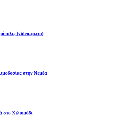
ρόπολις (video-φωτο)
Αιμοδοσίας στην Νεμέα
ά στο Χιλιομόδι