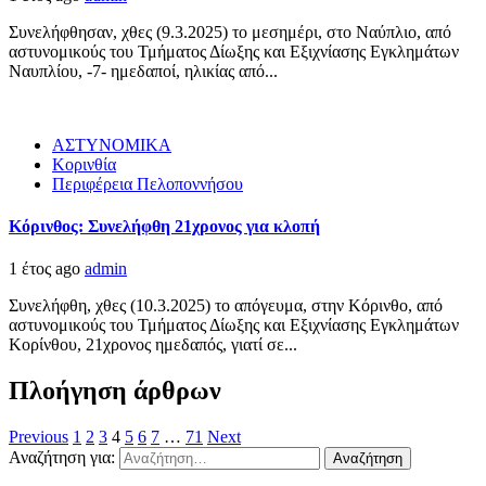
Συνελήφθησαν, χθες (9.3.2025) το μεσημέρι, στο Ναύπλιο, από
αστυνομικούς του Τμήματος Δίωξης και Εξιχνίασης Εγκλημάτων
Ναυπλίου, -7- ημεδαποί, ηλικίας από...
ΑΣΤΥΝΟΜΙΚΑ
Κορινθία
Περιφέρεια Πελοποννήσου
Κόρινθος: Συνελήφθη 21χρονος για κλοπή
1 έτος ago
admin
Συνελήφθη, χθες (10.3.2025) το απόγευμα, στην Κόρινθο, από
αστυνομικούς του Τμήματος Δίωξης και Εξιχνίασης Εγκλημάτων
Κορίνθου, 21χρονος ημεδαπός, γιατί σε...
Πλοήγηση άρθρων
Previous
1
2
3
4
5
6
7
…
71
Next
Αναζήτηση για: