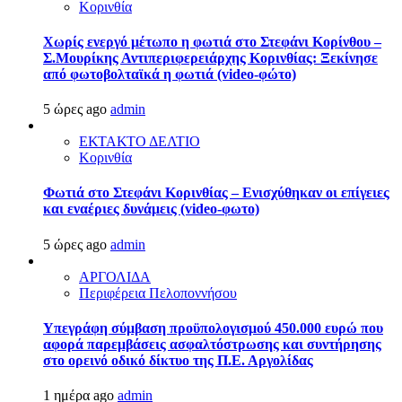
Κορινθία
Χωρίς ενεργό μέτωπο η φωτιά στο Στεφάνι Κορίνθου –
Σ.Μουρίκης Αντιπεριφερειάρχης Κορινθίας: Ξεκίνησε
από φωτοβολταϊκά η φωτιά (video-φώτο)
5 ώρες ago
admin
ΕΚΤΑΚΤΟ ΔΕΛΤΙΟ
Κορινθία
Φωτιά στο Στεφάνι Κορινθίας – Ενισχύθηκαν οι επίγειες
και εναέριες δυνάμεις (video-φωτο)
5 ώρες ago
admin
ΑΡΓΟΛΙΔΑ
Περιφέρεια Πελοποννήσου
Υπεγράφη σύμβαση προϋπολογισμού 450.000 ευρώ που
αφορά παρεμβάσεις ασφαλτόστρωσης και συντήρησης
στο ορεινό οδικό δίκτυο της Π.Ε. Αργολίδας
1 ημέρα ago
admin