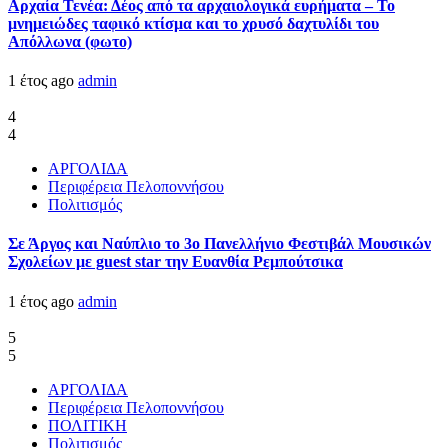
Αρχαία Τενέα: Δέος από τα αρχαιολογικά ευρήματα – Το
μνημειώδες ταφικό κτίσμα και το χρυσό δαχτυλίδι του
Απόλλωνα (φωτο)
1 έτος ago
admin
4
4
ΑΡΓΟΛΙΔΑ
Περιφέρεια Πελοποννήσου
Πολιτισμός
Σε Άργος και Ναύπλιο το 3ο Πανελλήνιο Φεστιβάλ Μουσικών
Σχολείων με guest star την Ευανθία Ρεμπούτσικα
1 έτος ago
admin
5
5
ΑΡΓΟΛΙΔΑ
Περιφέρεια Πελοποννήσου
ΠΟΛΙΤΙΚΗ
Πολιτισμός