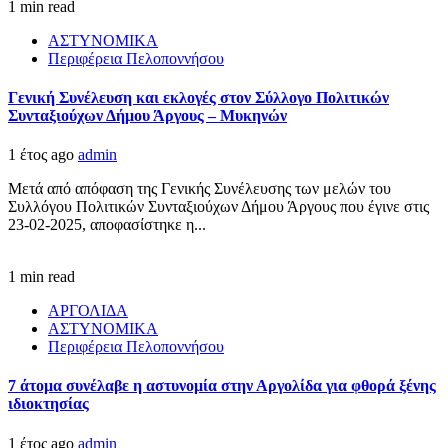
1 min read
ΑΣΤΥΝΟΜΙΚΑ
Περιφέρεια Πελοποννήσου
Γενική Συνέλευση και εκλογές στον Σύλλογο Πολιτικών
Συνταξιούχων Δήμου Άργους – Μυκηνών
1 έτος ago
admin
Μετά από απόφαση της Γενικής Συνέλευσης των μελών του
Συλλόγου Πολιτικών Συνταξιούχων Δήμου Άργους που έγινε στις
23-02-2025, αποφασίστηκε η...
1 min read
ΑΡΓΟΛΙΔΑ
ΑΣΤΥΝΟΜΙΚΑ
Περιφέρεια Πελοποννήσου
7 άτομα συνέλαβε η αστυνομία στην Αργολίδα για φθορά ξένης
ιδιοκτησίας
1 έτος ago
admin