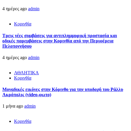
4 ημέρες ago
admin
Κορινθία
Τρεις νέες συμβάσεις για αντιπλημμυρική προστασία και
οδικές παρεμβάσεις στην Κορινθία από την Περιφέρεια
Πελοποννήσου
4 ημέρες ago
admin
ΑΘΛΗΤΙΚΑ
Κορινθία
Μοναδικές εικόνες στην Κόρινθο για την υποδοχή του Ράλλυ
Ακρόπολις (video-φωτο)
1 μήνα ago
admin
Κορινθία