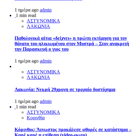
1 ημέρα ago
admin
1 min read
ΑΣΤΥΝΟΜΙΚΑ
ΛΑΚΩΝΙΑ
Παθολογικά αίτια «δείχνει» η πρώτη εκτίμηση για τον
θάνατο του ηλικιωμένου στον Μυστρά – Στον ανακριτή
την Παρασκευή ο γιος του
1 ημέρα ago
admin
ΑΣΤΥΝΟΜΙΚΑ
ΛΑΚΩΝΙΑ
Λακωνία: Νεκρή 29χρονη σε τροχαίο δυστύχημα
1 ημέρα ago
admin
1 min read
ΑΣΤΥΝΟΜΙΚΑ
Κορινθία
Κόρινθος: Άγνωστος προκάλεσε φθορές σε κατάστημα –
Καρέ καρέ η επίθεση (video-φωτο)