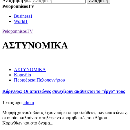
Αναζήτηση για:
PeloponnisosTV
Business
1
World
1
PeloponnisosTV
ΑΣΤΥΝΟΜΙΚΑ
ΑΣΤΥΝΟΜΙΚΑ
Κορινθία
Περιφέρεια Πελοποννήσου
Κόρινθος: Οι απατεώνες συνεχίζουν ακάθεκτοι το “έργο” τους
1 έτος ago
admin
Μορφή χιονοστιβάδας έχουν πάρει οι προσπάθειες των απατεώνων,
οι οποίοι καλούν στο τηλέφωνο προμηθευτές του Δήμου
Κορινθίων και στο όνομα...