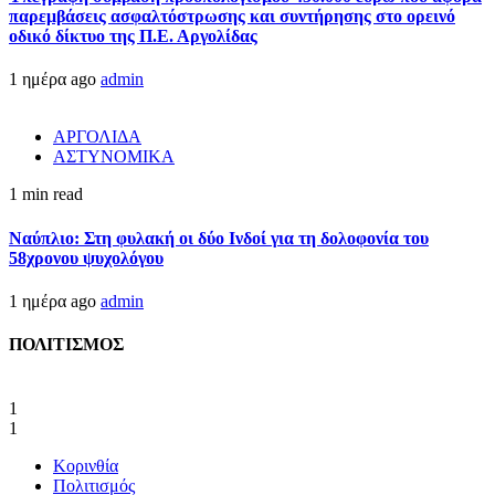
παρεμβάσεις ασφαλτόστρωσης και συντήρησης στο ορεινό
οδικό δίκτυο της Π.Ε. Αργολίδας
1 ημέρα ago
admin
ΑΡΓΟΛΙΔΑ
ΑΣΤΥΝΟΜΙΚΑ
1 min read
Ναύπλιο: Στη φυλακή οι δύο Ινδοί για τη δολοφονία του
58χρονου ψυχολόγου
1 ημέρα ago
admin
ΠΟΛΙΤΙΣΜΟΣ
1
1
Κορινθία
Πολιτισμός