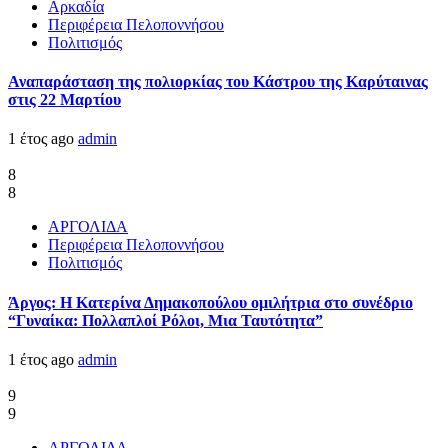
Αρκαδία
Περιφέρεια Πελοποννήσου
Πολιτισμός
Αναπαράσταση της πολιορκίας του Κάστρου της Καρύταινας
στις 22 Μαρτίου
1 έτος ago
admin
8
8
ΑΡΓΟΛΙΔΑ
Περιφέρεια Πελοποννήσου
Πολιτισμός
Άργος: Η Κατερίνα Δημακοπούλου ομιλήτρια στο συνέδριο
“Γυναίκα: Πολλαπλοί Ρόλοι, Μια Ταυτότητα”
1 έτος ago
admin
9
9
ΑΡΓΟΛΙΔΑ