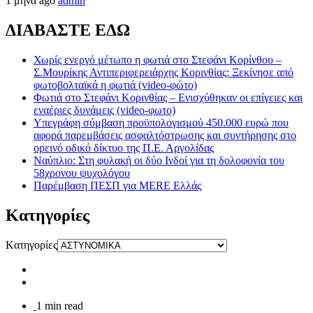
1 μήνα ago
admin
ΔΙΑΒΑΣΤΕ ΕΔΩ
Χωρίς ενεργό μέτωπο η φωτιά στο Στεφάνι Κορίνθου –
Σ.Μουρίκης Αντιπεριφερειάρχης Κορινθίας: Ξεκίνησε από
φωτοβολταϊκά η φωτιά (video-φώτο)
Φωτιά στο Στεφάνι Κορινθίας – Ενισχύθηκαν οι επίγειες και
εναέριες δυνάμεις (video-φωτο)
Υπεγράφη σύμβαση προϋπολογισμού 450.000 ευρώ που
αφορά παρεμβάσεις ασφαλτόστρωσης και συντήρησης στο
ορεινό οδικό δίκτυο της Π.Ε. Αργολίδας
Ναύπλιο: Στη φυλακή οι δύο Ινδοί για τη δολοφονία του
58χρονου ψυχολόγου
Παρέμβαση ΠΕΣΠ για MERE Ελλάς
Kατηγορίες
Kατηγορίες
1 min read