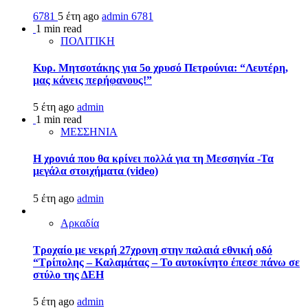
6781
5 έτη ago
admin
6781
1 min read
ΠΟΛΙΤΙΚΗ
Κυρ. Μητσοτάκης για 5ο χρυσό Πετρούνια: “Λευτέρη,
μας κάνεις περήφανους!”
5 έτη ago
admin
1 min read
ΜΕΣΣΗΝΙΑ
Η χρονιά που θα κρίνει πολλά για τη Μεσσηνία -Τα
μεγάλα στοιχήματα (video)
5 έτη ago
admin
Αρκαδία
Τροχαίο με νεκρή 27χρονη στην παλαιά εθνική οδό
“Τρίπολης – Καλαμάτας – Το αυτοκίνητο έπεσε πάνω σε
στύλο της ΔΕΗ
5 έτη ago
admin