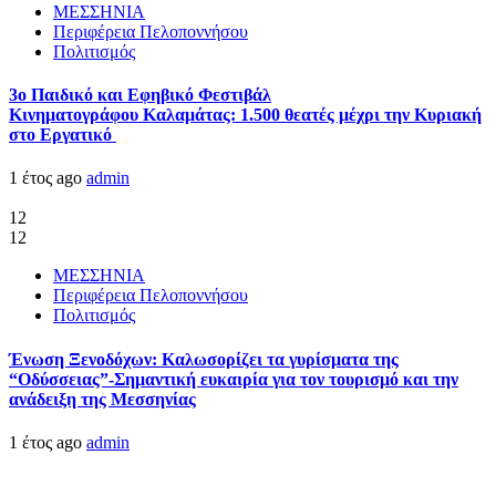
ΜΕΣΣΗΝΙΑ
Περιφέρεια Πελοποννήσου
Πολιτισμός
3ο Παιδικό και Εφηβικό Φεστιβάλ
Κινηματογράφου Καλαμάτας: 1.500 θεατές μέχρι την Κυριακή
στο Εργατικό
1 έτος ago
admin
12
12
ΜΕΣΣΗΝΙΑ
Περιφέρεια Πελοποννήσου
Πολιτισμός
Ένωση Ξενοδόχων: Καλωσορίζει τα γυρίσματα της
“Οδύσσειας”-Σημαντική ευκαιρία για τον τουρισμό και την
ανάδειξη της Μεσσηνίας
1 έτος ago
admin