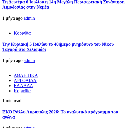
Τη Δευτέρα 6 Ιουλίου η 14η Μεγάλη Περιφερειακή Συνάντηση
Αιμοδοσίας στην Νεμέα
1 μήνα ago
admin
Κορινθία
Την Κυριακή 5 Ιουλίου το 40ήμερο μνημόσυνο του Νίκου
Ταγαρά στο Χιλιομόδι
1 μήνα ago
admin
ΑΘΛΗΤΙΚΑ
ΑΡΓΟΛΙΔΑ
ΕΛΛΑΔΑ
Κορινθία
1 min read
ΕΚΟ Ράλλυ Ακρόπολις 2026: Το αναλυτικό πρόγραμμα του
αγώνα