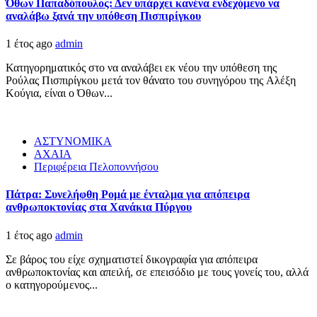
Όθων Παπαδόπουλος: Δεν υπάρχει κανένα ενδεχόμενο να
αναλάβω ξανά την υπόθεση Πισπιρίγκου
1 έτος ago
admin
Κατηγορηματικός στο να αναλάβει εκ νέου την υπόθεση της
Ρούλας Πισπιρίγκου μετά τον θάνατο του συνηγόρου της Αλέξη
Κούγια, είναι ο Όθων...
ΑΣΤΥΝΟΜΙΚΑ
ΑΧΑΙΑ
Περιφέρεια Πελοποννήσου
Πάτρα: Συνελήφθη Ρομά με ένταλμα για απόπειρα
ανθρωποκτονίας στα Χανάκια Πύργου
1 έτος ago
admin
Σε βάρος του είχε σχηματιστεί δικογραφία για απόπειρα
ανθρωποκτονίας και απειλή, σε επεισόδιο με τους γονείς του, αλλά
ο κατηγορούμενος...