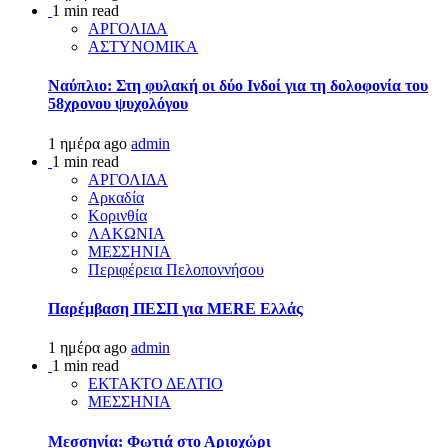
1 min read
ΑΡΓΟΛΙΔΑ
ΑΣΤΥΝΟΜΙΚΑ
Ναύπλιο: Στη φυλακή οι δύο Ινδοί για τη δολοφονία του
58χρονου ψυχολόγου
1 ημέρα ago
admin
1 min read
ΑΡΓΟΛΙΔΑ
Αρκαδία
Κορινθία
ΛΑΚΩΝΙΑ
ΜΕΣΣΗΝΙΑ
Περιφέρεια Πελοποννήσου
Παρέμβαση ΠΕΣΠ για MERE Ελλάς
1 ημέρα ago
admin
1 min read
ΕΚΤΑΚΤΟ ΔΕΛΤΙΟ
ΜΕΣΣΗΝΙΑ
Μεσσηνία: Φωτιά στο Αριοχώρι