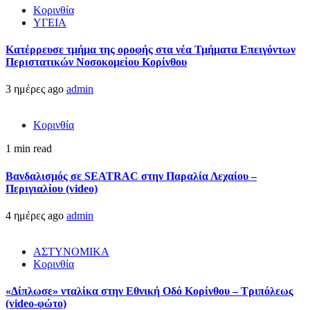
Κορινθία
ΥΓΕΙΑ
Kατέρρευσε τμήμα της οροφής στα νέα Τμήματα Επειγόντων
Περιστατικών Νοσοκομείου Κορίνθου
3 ημέρες ago
admin
Κορινθία
1 min read
Βανδαλισμός σε SEATRAC στην Παραλία Λεχαίου –
Περιγιαλίου (video)
4 ημέρες ago
admin
ΑΣΤΥΝΟΜΙΚΑ
Κορινθία
«Δίπλωσε» νταλίκα στην Εθνική Oδό Κορίνθου – Τριπόλεως
(video-φώτο)