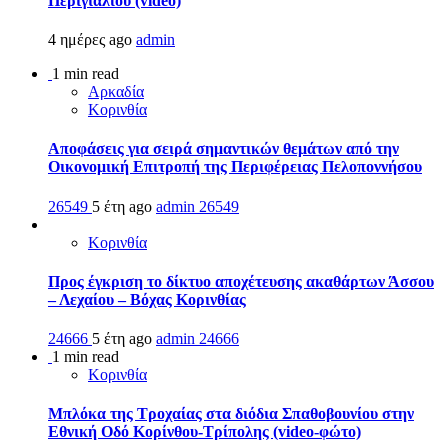
Περιγιαλίου (video)
4 ημέρες ago
admin
1 min read
Αρκαδία
Κορινθία
Αποφάσεις για σειρά σημαντικών θεμάτων από την
Οικονομική Επιτροπή της Περιφέρειας Πελοποννήσου
26549
5 έτη ago
admin
26549
Κορινθία
Προς έγκριση το δίκτυο αποχέτευσης ακαθάρτων Άσσου
– Λεχαίου – Βόχας Κορινθίας
24666
5 έτη ago
admin
24666
1 min read
Κορινθία
Μπλόκα της Τροχαίας στα διόδια Σπαθοβουνίου στην
Εθνική Οδό Κορίνθου-Τρίπολης (video-φώτο)