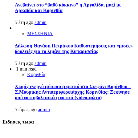
Ανεβαίνει στο “βαθύ κόκκινο” η Αργολίδα, μαζί με
Αρκαδία και Κορινθία
5 έτη ago
admin
ΜΕΣΣΗΝΙΑ
Δήλωση Θανάση Πετράκου Καθυστερήσεις και «μισές»
δουλειές για το λιμάνι της Κυπαρισσίας
5 έτη ago
admin
1 min read
Κορινθία
Χωρίς ενεργό μέτωπο η φωτιά στο Στεφάνι Κορίνθου –
Σ.Μουρίκης Αντιπεριφερειάρχης Κορινθίας: Ξεκίνησε
από φωτοβολταϊκά η φωτιά (video-φώτο)
5 ώρες ago
admin
Ειδησεις τωρα