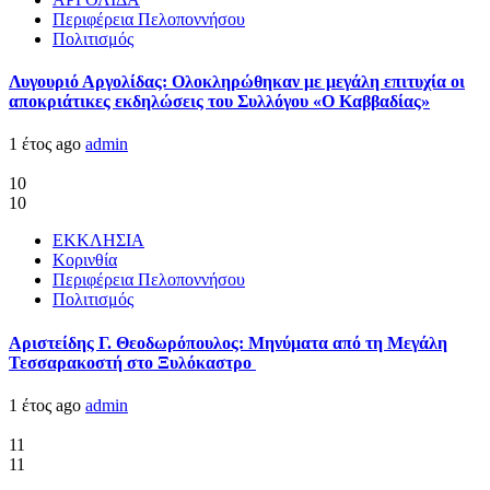
Περιφέρεια Πελοποννήσου
Πολιτισμός
Λυγουριό Αργολίδας: Ολοκληρώθηκαν με μεγάλη επιτυχία οι
αποκριάτικες εκδηλώσεις του Συλλόγου «Ο Καββαδίας»
1 έτος ago
admin
10
10
ΕΚΚΛΗΣΙΑ
Κορινθία
Περιφέρεια Πελοποννήσου
Πολιτισμός
Αριστείδης Γ. Θεοδωρόπουλος: Μηνύματα από τη Μεγάλη
Τεσσαρακοστή στο Ξυλόκαστρο
1 έτος ago
admin
11
11