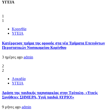
ΥΓΕΙΑ
1
1
Κορινθία
ΥΓΕΙΑ
Kατέρρευσε τμήμα της οροφής στα νέα Τμήματα Επειγόντων
Περιστατικών Νοσοκομείου Κορίνθου
3 ημέρες ago
admin
2
2
Αρκαδία
ΥΓΕΙΑ
Δράση της παιδικής παχυσαρκίας στην Τρίπολη- «Υγιείς
Συνήθειες ΣΗΜΕΡΑ, Υγιή παιδιά ΑΥΡΙΟ!»
9 μήνες ago
admin