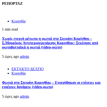
ΡΕΠΟΡΤΑΖ
Κορινθία
1 min read
Χωρίς ενεργό μέτωπο η φωτιά στο Στεφάνι Κορίνθου –
Σ.Μουρίκης Αντιπεριφερειάρχης Κορινθίας: Ξεκίνησε από
φωτοβολταϊκά η φωτιά (video-φώτο)
5 ώρες ago
admin
ΕΚΤΑΚΤΟ ΔΕΛΤΙΟ
Κορινθία
Φωτιά στο Στεφάνι Κορινθίας – Ενισχύθηκαν οι επίγειες και
εναέριες δυνάμεις (video-φωτο)
5 ώρες ago
admin