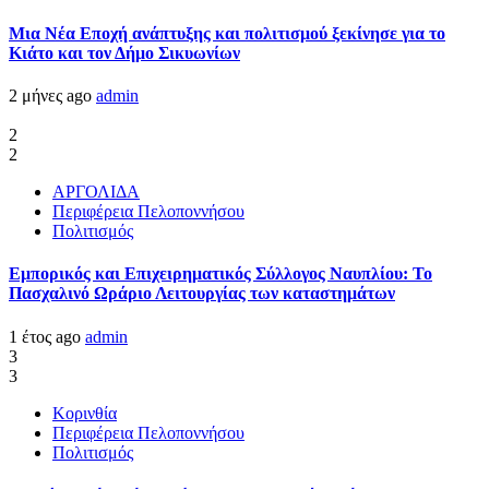
Μια Νέα Εποχή ανάπτυξης και πολιτισμού ξεκίνησε για το
Κιάτο και τον Δήμο Σικυωνίων
2 μήνες ago
admin
2
2
ΑΡΓΟΛΙΔΑ
Περιφέρεια Πελοποννήσου
Πολιτισμός
Εμπορικός και Επιχειρηματικός Σύλλογος Ναυπλίου: Το
Πασχαλινό Ωράριο Λειτουργίας των καταστημάτων
1 έτος ago
admin
3
3
Κορινθία
Περιφέρεια Πελοποννήσου
Πολιτισμός