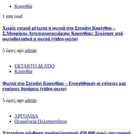
Κορινθία
1 min read
Χωρίς ενεργό μέτωπο η φωτιά στο Στεφάνι Κορίνθου –
Σ.Μουρίκης Αντιπεριφερειάρχης Κορινθίας: Ξεκίνησε από
φωτοβολταϊκά η φωτιά (video-φώτο)
5 ώρες ago
admin
ΕΚΤΑΚΤΟ ΔΕΛΤΙΟ
Κορινθία
Φωτιά στο Στεφάνι Κορινθίας – Ενισχύθηκαν οι επίγειες και
εναέριες δυνάμεις (video-φωτο)
5 ώρες ago
admin
ΑΡΓΟΛΙΔΑ
Περιφέρεια Πελοποννήσου
Υπεγράφη σύμβαση προϋπολογισμού 450.000 ευρώ που αφορά