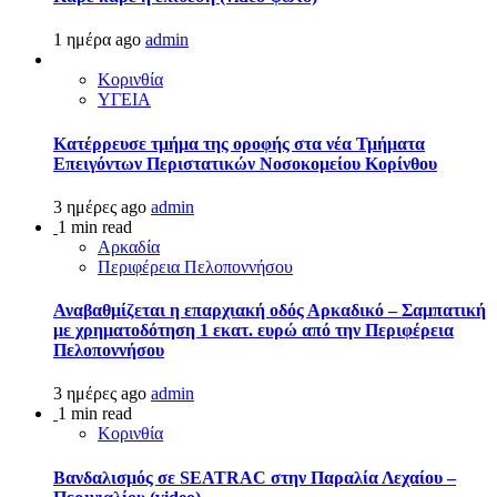
1 ημέρα ago
admin
Κορινθία
ΥΓΕΙΑ
Kατέρρευσε τμήμα της οροφής στα νέα Τμήματα
Επειγόντων Περιστατικών Νοσοκομείου Κορίνθου
3 ημέρες ago
admin
1 min read
Αρκαδία
Περιφέρεια Πελοποννήσου
Αναβαθμίζεται η επαρχιακή οδός Αρκαδικό – Σαμπατική
με χρηματοδότηση 1 εκατ. ευρώ από την Περιφέρεια
Πελοποννήσου
3 ημέρες ago
admin
1 min read
Κορινθία
Βανδαλισμός σε SEATRAC στην Παραλία Λεχαίου –