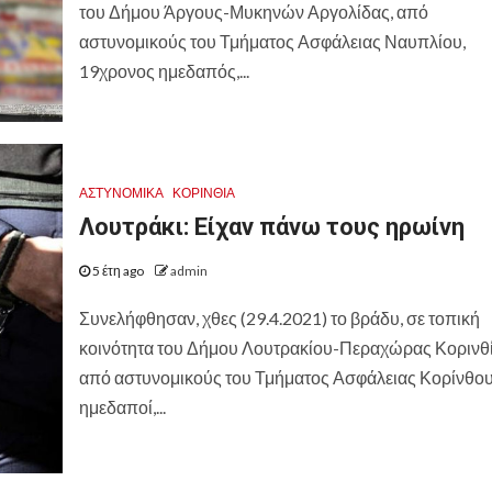
του Δήμου Άργους-Μυκηνών Αργολίδας, από
αστυνομικούς του Τμήματος Ασφάλειας Ναυπλίου,
19χρονος ημεδαπός,...
ΑΣΤΥΝΟΜΙΚΑ
ΚΟΡΙΝΘΊΑ
Λουτράκι: Είχαν πάνω τους ηρωίνη
5 έτη ago
admin
Συνελήφθησαν, χθες (29.4.2021) το βράδυ, σε τοπική
κοινότητα του Δήμου Λουτρακίου-Περαχώρας Κορινθί
από αστυνομικούς του Τμήματος Ασφάλειας Κορίνθου
ημεδαποί,...