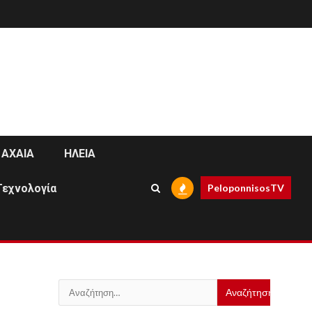
ΑΧΑΙΑ
ΗΛΕΙΑ
Τεχνολογία
PeloponnisosTV
Αναζήτηση
για: