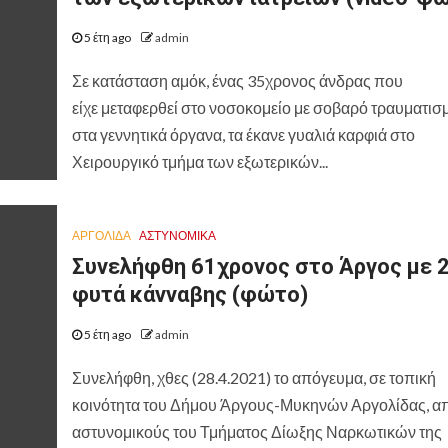
5 έτη ago
admin
Σε κατάσταση αμόκ, ένας 35χρονος άνδρας που
είχε μεταφερθεί στο νοσοκομείο με σοβαρό τραυματισ
στα γεννητικά όργανα, τα έκανε γυαλιά καρφιά στο
Χειρουργικό τμήμα των εξωτερικών...
ΑΡΓΟΛΙΔΑ
ΑΣΤΥΝΟΜΙΚΑ
Συνελήφθη 61χρονος στο Άργος με 
φυτά κάνναβης (φώτο)
5 έτη ago
admin
Συνελήφθη, χθες (28.4.2021) το απόγευμα, σε τοπική
κοινότητα του Δήμου Άργους-Μυκηνών Αργολίδας, α
αστυνομικούς του Τμήματος Δίωξης Ναρκωτικών της