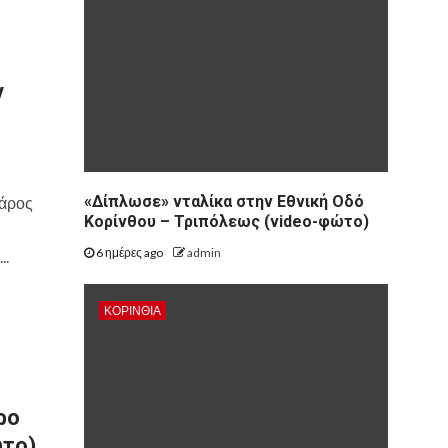
ν
«Δίπλωσε» νταλίκα στην Εθνική Oδό
βάρος
Κορίνθου – Τριπόλεως (video-φώτο)
6 ημέρες ago
admin
..
ΚΟΡΙΝΘΊΑ
ρο
ώτο)