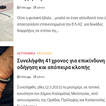
5 έτη ago
admin
Ούτε η φυλακή έβαλε… μυαλό σε έναν αλλοδαπό που έ
απασχολήσει επανειλημμένα την ΕΛ.ΑΣ. για δεκάδες
διαρρήξεις σε σπίτια της...
ΑΣΤΥΝΟΜΙΚΑ
ΜΕΣΣΗΝΙΑ
Συνελήφθη 41χρονος για επικίνδυνη
οδήγηση και απόπειρα κλοπής
5 έτη ago
admin
Συνελήφθη, χθες (2.5.2021) το μεσημέρι, σε τοπική
κοινότητα του Δήμου Καλαμάτας Μεσσηνίας, από
αστυνομικούς της Ομάδας Πρόληψης και Καταστολής