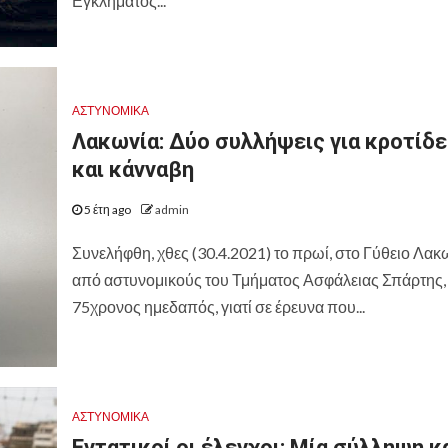
Εγκλήματος...
ΑΣΤΥΝΟΜΙΚΑ
Λακωνία: Δύο συλλήψεις για κροτίδε
και κάνναβη
5 έτη ago
admin
Συνελήφθη, χθες (30.4.2021) το πρωί, στο Γύθειο Λακ
από αστυνομικούς του Τμήματος Ασφάλειας Σπάρτης,
75χρονος ημεδαπός, γιατί σε έρευνα που...
ΑΣΤΥΝΟΜΙΚΑ
Εντατικοί οι έλεγχοι: Μία σύλληψη κ