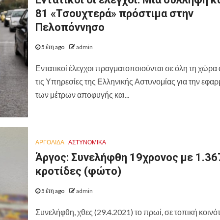
81 «Τσουχτερά» πρόστιμα στην
Πελοπόννησο
5 έτη ago
admin
Εντατικοί έλεγχοι πραγματοποιούνται σε όλη τη χώρα
τις Υπηρεσίες της Ελληνικής Αστυνομίας για την εφα
των μέτρων αποφυγής και...
ΑΡΓΟΛΙΔΑ
ΑΣΤΥΝΟΜΙΚΑ
Άργος: Συνελήφθη 19χρονος με 1.36
κροτίδες (φώτο)
5 έτη ago
admin
Συνελήφθη, χθες (29.4.2021) το πρωί, σε τοπική κοινό