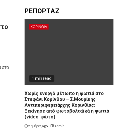
ΡΕΠΟΡΤΑΖ
στο
ΚΟΡΙΝΘΊΑ
 στο
1 min read
Χωρίς ενεργό μέτωπο η φωτιά στο
Στεφάνι Κορίνθου – Σ.Μουρίκης
Αντιπεριφερειάρχης Κορινθίας:
Ξεκίνησε από φωτοβολταϊκά η φωτιά
(video-φώτο)
2 ημέρες ago
admin