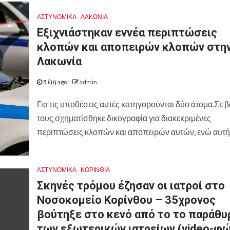
ΑΣΤΥΝΟΜΙΚΑ
ΛΑΚΩΝΙΑ
Εξιχνιάστηκαν εννέα περιπτώσεις
κλοπών και αποπειρών κλοπών στη
Λακωνία
5 έτη ago
admin
Για τις υποθέσεις αυτές κατηγορούνται δύο άτομα.Σε 
τους σχηματίσθηκε δικογραφία για διακεκριμένες
περιπτώσεις κλοπών και αποπειρών αυτών, ενώ αυτή.
ΑΣΤΥΝΟΜΙΚΑ
ΚΟΡΙΝΘΊΑ
Σκηνές τρόμου έζησαν οι ιατροί στο
Νοσοκομείο Κορίνθου – 35χρονος
βούτηξε στο κενό από το το παράθυ
των εξωτερικών ιατρείων (video-φ