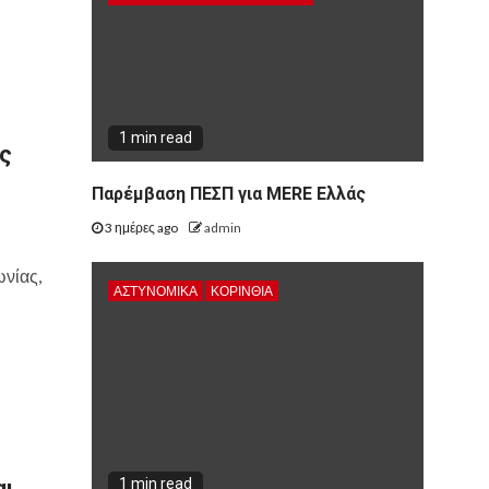
1 min read
ς
Παρέμβαση ΠΕΣΠ για MERE Ελλάς
3 ημέρες ago
admin
ωνίας,
ΑΣΤΥΝΟΜΙΚΑ
ΚΟΡΙΝΘΊΑ
1 min read
αι