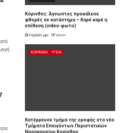
Κόρινθος: Άγνωστος προκάλεσε
φθορές σε κατάστημα – Καρέ καρέ η
επίθεση (video-φωτο)
3 ημέρες ago
admin
 από
ρμογή
ΚΟΡΙΝΘΊΑ
ΥΓΕΙΑ
7
Kατέρρευσε τμήμα της οροφής στα νέα
Τμήματα Επειγόντων Περιστατικών
τητα
Νοσοκομείου Κορίνθου