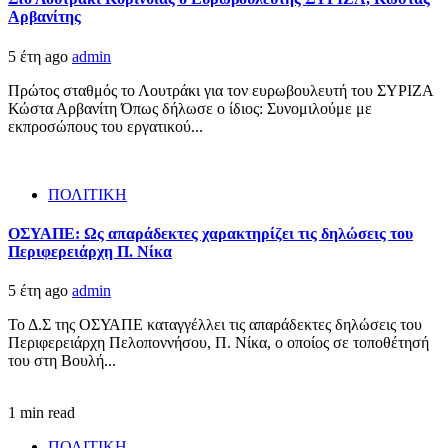
Αρβανίτης
5 έτη ago
admin
Πρώτος σταθμός το Λουτράκι για τον ευρωβουλευτή του ΣΥΡΙΖΑ
Κώστα Αρβανίτη Όπως δήλωσε ο ίδιος: Συνομιλούμε με
εκπροσώπους του εργατικού...
ΠΟΛΙΤΙΚΗ
ΟΣΥΑΠΕ: Ως απαράδεκτες χαρακτηρίζει τις δηλώσεις του
Περιφερειάρχη Π. Νίκα
5 έτη ago
admin
Το Δ.Σ της ΟΣΥΑΠΕ καταγγέλλει τις απαράδεκτες δηλώσεις του
Περιφερειάρχη Πελοποννήσου, Π. Νίκα, ο οποίος σε τοποθέτησή
του στη Βουλή...
1 min read
ΠΟΛΙΤΙΚΗ