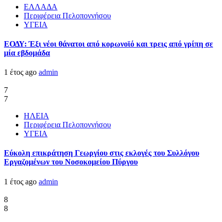
ΕΛΛΑΔΑ
Περιφέρεια Πελοποννήσου
ΥΓΕΙΑ
ΕΟΔΥ: Έξι νέοι θάνατοι από κορωνοϊό και τρεις από γρίπη σε
μία εβδομάδα
1 έτος ago
admin
7
7
ΗΛΕΙΑ
Περιφέρεια Πελοποννήσου
ΥΓΕΙΑ
Εύκολη επικράτηση Γεωργίου στις εκλογές του Συλλόγου
Εργαζομένων του Νοσοκομείου Πύργου
1 έτος ago
admin
8
8