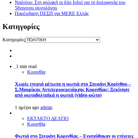
Ναύπλιο: Στη φυλακή οι δύο Ινδοί για τη δολοφονία του
58χρονου ψυχολόγου
Παρέμβαση ΠΕΣΠ για MERE Ελλάς
Kατηγορίες
Kατηγορίες
1 min read
Κορινθία
Χωρίς ενεργό μέτωπο η φωτιά στο Στεφάνι Κορίνθου –
Σ.Μουρίκης Αντιπεριφερειάρχης Κορινθίας: Ξεκίνησε
από φωτοβολταϊκά η φωτιά (video-φώτο)
1 ημέρα ago
admin
ΕΚΤΑΚΤΟ ΔΕΛΤΙΟ
Κορινθία
Φωτιά στο Στεφάνι Κορινθίας – Ενισχύθηκαν οι επίγειες