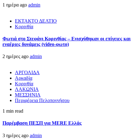
1 ημέρα ago
admin
ΕΚΤΑΚΤΟ ΔΕΛΤΙΟ
Κορινθία
Φωτιά στο Στεφάνι Κορινθίας – Ενισχύθηκαν οι επίγειες και
εναέριες δυνάμεις (video-φωτο)
2 ημέρες ago
admin
ΑΡΓΟΛΙΔΑ
Αρκαδία
Κορινθία
ΛΑΚΩΝΙΑ
ΜΕΣΣΗΝΙΑ
Περιφέρεια Πελοποννήσου
1 min read
Παρέμβαση ΠΕΣΠ για MERE Ελλάς
3 ημέρες ago
admin