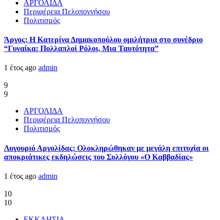
ΑΡΓΟΛΙΔΑ
Περιφέρεια Πελοποννήσου
Πολιτισμός
Άργος: Η Κατερίνα Δημακοπούλου ομιλήτρια στο συνέδριο
“Γυναίκα: Πολλαπλοί Ρόλοι, Μια Ταυτότητα”
1 έτος ago
admin
9
9
ΑΡΓΟΛΙΔΑ
Περιφέρεια Πελοποννήσου
Πολιτισμός
Λυγουριό Αργολίδας: Ολοκληρώθηκαν με μεγάλη επιτυχία οι
αποκριάτικες εκδηλώσεις του Συλλόγου «Ο Καββαδίας»
1 έτος ago
admin
10
10
ΕΚΚΛΗΣΙΑ