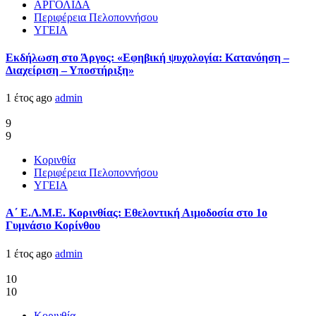
ΑΡΓΟΛΙΔΑ
Περιφέρεια Πελοποννήσου
ΥΓΕΙΑ
Εκδήλωση στο Άργος: «Εφηβική ψυχολογία: Κατανόηση –
Διαχείριση – Υποστήριξη»
1 έτος ago
admin
9
9
Κορινθία
Περιφέρεια Πελοποννήσου
ΥΓΕΙΑ
Α΄ Ε.Λ.Μ.Ε. Κορινθίας: Εθελοντική Αιμοδοσία στο 1ο
Γυμνάσιο Κορίνθου
1 έτος ago
admin
10
10
Κορινθία