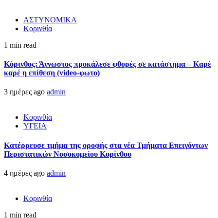
ΑΣΤΥΝΟΜΙΚΑ
Κορινθία
1 min read
Κόρινθος: Άγνωστος προκάλεσε φθορές σε κατάστημα – Καρέ
καρέ η επίθεση (video-φωτο)
3 ημέρες ago
admin
Κορινθία
ΥΓΕΙΑ
Kατέρρευσε τμήμα της οροφής στα νέα Τμήματα Επειγόντων
Περιστατικών Νοσοκομείου Κορίνθου
4 ημέρες ago
admin
Κορινθία
1 min read