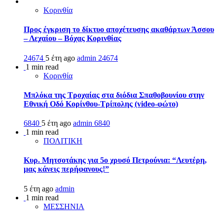
Κορινθία
Προς έγκριση το δίκτυο αποχέτευσης ακαθάρτων Άσσου
– Λεχαίου – Βόχας Κορινθίας
24674
5 έτη ago
admin
24674
1 min read
Κορινθία
Μπλόκα της Τροχαίας στα διόδια Σπαθοβουνίου στην
Εθνική Οδό Κορίνθου-Τρίπολης (video-φώτο)
6840
5 έτη ago
admin
6840
1 min read
ΠΟΛΙΤΙΚΗ
Κυρ. Μητσοτάκης για 5ο χρυσό Πετρούνια: “Λευτέρη,
μας κάνεις περήφανους!”
5 έτη ago
admin
1 min read
ΜΕΣΣΗΝΙΑ