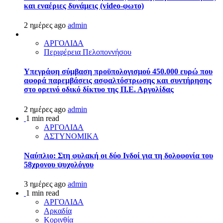
και εναέριες δυνάμεις (video-φωτο)
2 ημέρες ago
admin
ΑΡΓΟΛΙΔΑ
Περιφέρεια Πελοποννήσου
Υπεγράφη σύμβαση προϋπολογισμού 450.000 ευρώ που
αφορά παρεμβάσεις ασφαλτόστρωσης και συντήρησης
στο ορεινό οδικό δίκτυο της Π.Ε. Αργολίδας
2 ημέρες ago
admin
1 min read
ΑΡΓΟΛΙΔΑ
ΑΣΤΥΝΟΜΙΚΑ
Ναύπλιο: Στη φυλακή οι δύο Ινδοί για τη δολοφονία του
58χρονου ψυχολόγου
3 ημέρες ago
admin
1 min read
ΑΡΓΟΛΙΔΑ
Αρκαδία
Κορινθία