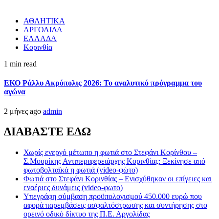
ΑΘΛΗΤΙΚΑ
ΑΡΓΟΛΙΔΑ
ΕΛΛΑΔΑ
Κορινθία
1 min read
ΕΚΟ Ράλλυ Ακρόπολις 2026: Το αναλυτικό πρόγραμμα του
αγώνα
2 μήνες ago
admin
ΔΙΑΒΑΣΤΕ ΕΔΩ
Χωρίς ενεργό μέτωπο η φωτιά στο Στεφάνι Κορίνθου –
Σ.Μουρίκης Αντιπεριφερειάρχης Κορινθίας: Ξεκίνησε από
φωτοβολταϊκά η φωτιά (video-φώτο)
Φωτιά στο Στεφάνι Κορινθίας – Ενισχύθηκαν οι επίγειες και
εναέριες δυνάμεις (video-φωτο)
Υπεγράφη σύμβαση προϋπολογισμού 450.000 ευρώ που
αφορά παρεμβάσεις ασφαλτόστρωσης και συντήρησης στο
ορεινό οδικό δίκτυο της Π.Ε. Αργολίδας