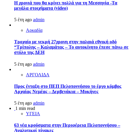
Η χρονιά που θα κρίνει πολλά για τη Μεσσηνία -Τα
μεγάλα στοιχήματα (video)
5 έτη ago
admin
Αρκαδία
Τροχαίο με νεκρή 27χρονη στην παλαιά εθνική οδό
“Τρίπολης – Καλαμάτας – Το αυτοκίνητο έπεσε πάνω σε
στύλο της ΔΕΗ
5 έτη ago
admin
ΑΡΓΟΛΙΔΑ
Προς ένταξη στο ΠΕΠ Πελοποννήσου το έργο κόμβος
Αρχαίας Νεμέας – Δερβενάκια – Μυκήνες
5 έτη ago
admin
1 min read
ΥΓΕΙΑ
63 νέα κρούσματα στην Περιφέρεια Πελοποννήσου –
Αναλυτικοί πίνακες