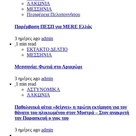
ΛΑΚΩΝΙΑ
ΜΕΣΣΗΝΙΑ
Περιφέρεια Πελοποννήσου
Παρέμβαση ΠΕΣΠ για MERE Ελλάς
3 ημέρες ago
admin
1 min read
ΕΚΤΑΚΤΟ ΔΕΛΤΙΟ
ΜΕΣΣΗΝΙΑ
Μεσσηνία: Φωτιά στο Αριοχώρι
3 ημέρες ago
admin
1 min read
ΑΣΤΥΝΟΜΙΚΑ
ΛΑΚΩΝΙΑ
Παθολογικά αίτια «δείχνει» η πρώτη εκτίμηση για τον
θάνατο του ηλικιωμένου στον Μυστρά – Στον ανακριτή
την Παρασκευή ο γιος του
3 ημέρες ago
admin