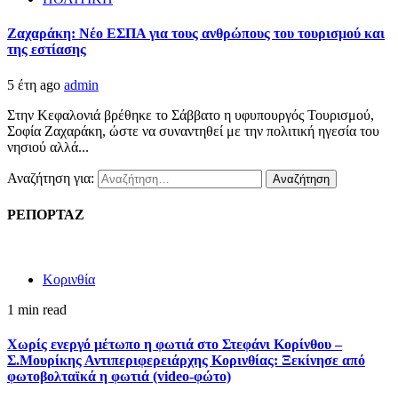
Ζαχαράκη: Νέο ΕΣΠΑ για τους ανθρώπους του τουρισμού και
της εστίασης
5 έτη ago
admin
Στην Κεφαλονιά βρέθηκε το Σάββατο η υφυπουργός Τουρισμού,
Σοφία Ζαχαράκη, ώστε να συναντηθεί με την πολιτική ηγεσία του
νησιού αλλά...
Αναζήτηση για:
ΡΕΠΟΡΤΑΖ
Κορινθία
1 min read
Χωρίς ενεργό μέτωπο η φωτιά στο Στεφάνι Κορίνθου –
Σ.Μουρίκης Αντιπεριφερειάρχης Κορινθίας: Ξεκίνησε από
φωτοβολταϊκά η φωτιά (video-φώτο)