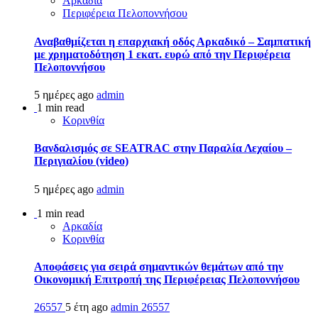
Αρκαδία
Περιφέρεια Πελοποννήσου
Αναβαθμίζεται η επαρχιακή οδός Αρκαδικό – Σαμπατική
με χρηματοδότηση 1 εκατ. ευρώ από την Περιφέρεια
Πελοποννήσου
5 ημέρες ago
admin
1 min read
Κορινθία
Βανδαλισμός σε SEATRAC στην Παραλία Λεχαίου –
Περιγιαλίου (video)
5 ημέρες ago
admin
1 min read
Αρκαδία
Κορινθία
Αποφάσεις για σειρά σημαντικών θεμάτων από την
Οικονομική Επιτροπή της Περιφέρειας Πελοποννήσου
26557
5 έτη ago
admin
26557