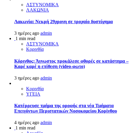
ΑΣΤΥΝΟΜΙΚΑ
ΛΑΚΩΝΙΑ
Λακωνία: Νεκρή 29χρονη σε τροχαίο δυστύχημα
3 ημέρες ago
admin
1 min read
ΑΣΤΥΝΟΜΙΚΑ
Κορινθία
Κόρινθος: Άγνωστος προκάλεσε φθορές σε κατάστημα –
Καρέ καρέ η επίθεση (video-φωτο)
3 ημέρες ago
admin
Κορινθία
ΥΓΕΙΑ
Kατέρρευσε τμήμα της οροφής στα νέα Τμήματα
Επειγόντων Περιστατικών Νοσοκομείου Κορίνθου
4 ημέρες ago
admin
1 min read