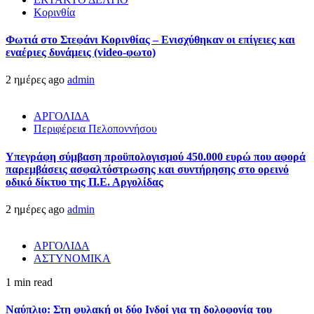
Κορινθία
Φωτιά στο Στεφάνι Κορινθίας – Ενισχύθηκαν οι επίγειες και
εναέριες δυνάμεις (video-φωτο)
2 ημέρες ago
admin
ΑΡΓΟΛΙΔΑ
Περιφέρεια Πελοποννήσου
Υπεγράφη σύμβαση προϋπολογισμού 450.000 ευρώ που αφορά
παρεμβάσεις ασφαλτόστρωσης και συντήρησης στο ορεινό
οδικό δίκτυο της Π.Ε. Αργολίδας
2 ημέρες ago
admin
ΑΡΓΟΛΙΔΑ
ΑΣΤΥΝΟΜΙΚΑ
1 min read
Ναύπλιο: Στη φυλακή οι δύο Ινδοί για τη δολοφονία του