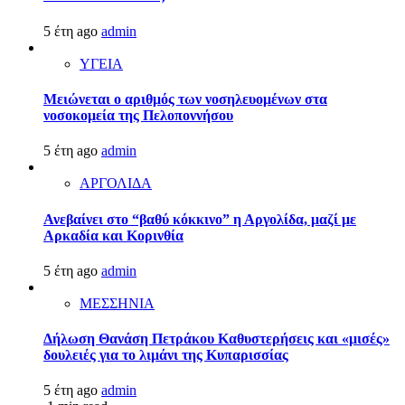
5 έτη ago
admin
ΥΓΕΙΑ
Μειώνεται ο αριθμός των νοσηλευομένων στα
νοσοκομεία της Πελοποννήσου
5 έτη ago
admin
ΑΡΓΟΛΙΔΑ
Ανεβαίνει στο “βαθύ κόκκινο” η Αργολίδα, μαζί με
Αρκαδία και Κορινθία
5 έτη ago
admin
ΜΕΣΣΗΝΙΑ
Δήλωση Θανάση Πετράκου Καθυστερήσεις και «μισές»
δουλειές για το λιμάνι της Κυπαρισσίας
5 έτη ago
admin