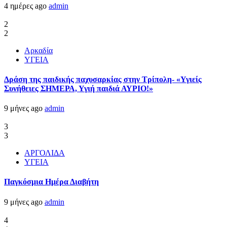
4 ημέρες ago
admin
2
2
Αρκαδία
ΥΓΕΙΑ
Δράση της παιδικής παχυσαρκίας στην Τρίπολη- «Υγιείς
Συνήθειες ΣΗΜΕΡΑ, Υγιή παιδιά ΑΥΡΙΟ!»
9 μήνες ago
admin
3
3
ΑΡΓΟΛΙΔΑ
ΥΓΕΙΑ
Παγκόσμια Ημέρα Διαβήτη
9 μήνες ago
admin
4