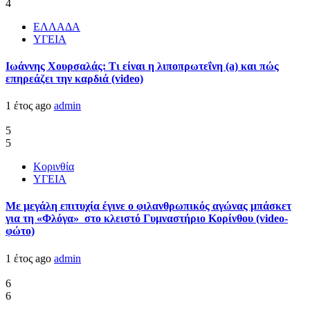
4
ΕΛΛΑΔΑ
ΥΓΕΙΑ
Ιωάννης Χουρσαλάς: Τι είναι η λιποπρωτεΐνη (a) και πώς
επηρεάζει την καρδιά (video)
1 έτος ago
admin
5
5
Κορινθία
ΥΓΕΙΑ
Με μεγάλη επιτυχία έγινε ο φιλανθρωπικός αγώνας μπάσκετ
για τη «Φλόγα» στο κλειστό Γυμναστήριο Κορίνθου (video-
φώτο)
1 έτος ago
admin
6
6