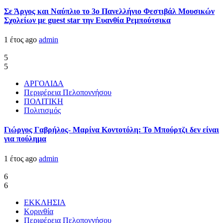
Σε Άργος και Ναύπλιο το 3ο Πανελλήνιο Φεστιβάλ Μουσικών
Σχολείων με guest star την Ευανθία Ρεμπούτσικα
1 έτος ago
admin
5
5
ΑΡΓΟΛΙΔΑ
Περιφέρεια Πελοποννήσου
ΠΟΛΙΤΙΚΗ
Πολιτισμός
Γιώργος Γαβρήλος- Μαρίνα Κοντοτόλη: Το Μπούρτζι δεν είναι
για πούλημα
1 έτος ago
admin
6
6
ΕΚΚΛΗΣΙΑ
Κορινθία
Περιφέρεια Πελοποννήσου