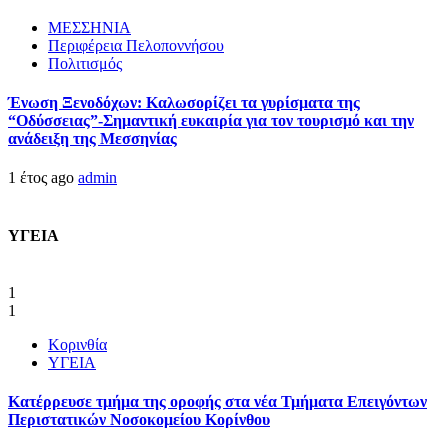
ΜΕΣΣΗΝΙΑ
Περιφέρεια Πελοποννήσου
Πολιτισμός
Ένωση Ξενοδόχων: Καλωσορίζει τα γυρίσματα της
“Οδύσσειας”-Σημαντική ευκαιρία για τον τουρισμό και την
ανάδειξη της Μεσσηνίας
1 έτος ago
admin
ΥΓΕΙΑ
1
1
Κορινθία
ΥΓΕΙΑ
Kατέρρευσε τμήμα της οροφής στα νέα Τμήματα Επειγόντων
Περιστατικών Νοσοκομείου Κορίνθου