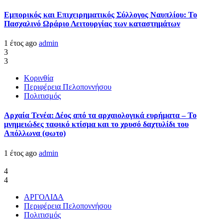
Εμπορικός και Επιχειρηματικός Σύλλογος Ναυπλίου: Το
Πασχαλινό Ωράριο Λειτουργίας των καταστημάτων
1 έτος ago
admin
3
3
Κορινθία
Περιφέρεια Πελοποννήσου
Πολιτισμός
Αρχαία Τενέα: Δέος από τα αρχαιολογικά ευρήματα – Το
μνημειώδες ταφικό κτίσμα και το χρυσό δαχτυλίδι του
Απόλλωνα (φωτο)
1 έτος ago
admin
4
4
ΑΡΓΟΛΙΔΑ
Περιφέρεια Πελοποννήσου
Πολιτισμός