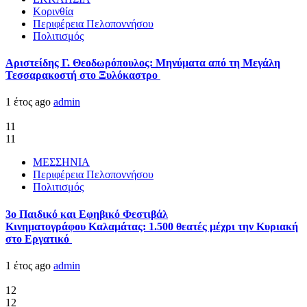
Κορινθία
Περιφέρεια Πελοποννήσου
Πολιτισμός
Αριστείδης Γ. Θεοδωρόπουλος: Μηνύματα από τη Μεγάλη
Τεσσαρακοστή στο Ξυλόκαστρο
1 έτος ago
admin
11
11
ΜΕΣΣΗΝΙΑ
Περιφέρεια Πελοποννήσου
Πολιτισμός
3ο Παιδικό και Εφηβικό Φεστιβάλ
Κινηματογράφου Καλαμάτας: 1.500 θεατές μέχρι την Κυριακή
στο Εργατικό
1 έτος ago
admin
12
12