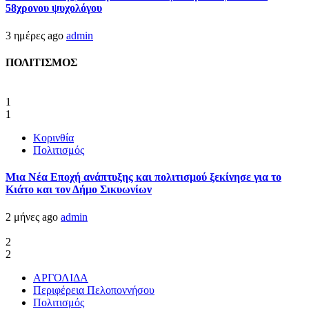
58χρονου ψυχολόγου
3 ημέρες ago
admin
ΠΟΛΙΤΙΣΜΟΣ
1
1
Κορινθία
Πολιτισμός
Μια Νέα Εποχή ανάπτυξης και πολιτισμού ξεκίνησε για το
Κιάτο και τον Δήμο Σικυωνίων
2 μήνες ago
admin
2
2
ΑΡΓΟΛΙΔΑ
Περιφέρεια Πελοποννήσου
Πολιτισμός