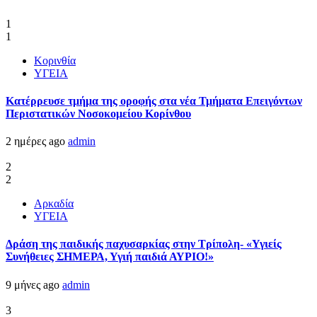
1
1
Κορινθία
ΥΓΕΙΑ
Kατέρρευσε τμήμα της οροφής στα νέα Τμήματα Επειγόντων
Περιστατικών Νοσοκομείου Κορίνθου
2 ημέρες ago
admin
2
2
Αρκαδία
ΥΓΕΙΑ
Δράση της παιδικής παχυσαρκίας στην Τρίπολη- «Υγιείς
Συνήθειες ΣΗΜΕΡΑ, Υγιή παιδιά ΑΥΡΙΟ!»
9 μήνες ago
admin
3