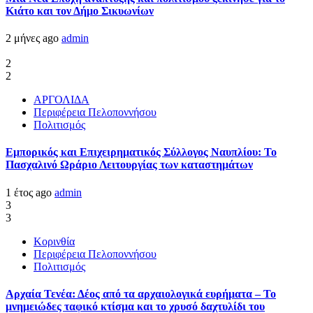
Κιάτο και τον Δήμο Σικυωνίων
2 μήνες ago
admin
2
2
ΑΡΓΟΛΙΔΑ
Περιφέρεια Πελοποννήσου
Πολιτισμός
Εμπορικός και Επιχειρηματικός Σύλλογος Ναυπλίου: Το
Πασχαλινό Ωράριο Λειτουργίας των καταστημάτων
1 έτος ago
admin
3
3
Κορινθία
Περιφέρεια Πελοποννήσου
Πολιτισμός
Αρχαία Τενέα: Δέος από τα αρχαιολογικά ευρήματα – Το
μνημειώδες ταφικό κτίσμα και το χρυσό δαχτυλίδι του