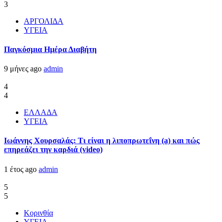
3
ΑΡΓΟΛΙΔΑ
ΥΓΕΙΑ
Παγκόσμια Ημέρα Διαβήτη
9 μήνες ago
admin
4
4
ΕΛΛΑΔΑ
ΥΓΕΙΑ
Ιωάννης Χουρσαλάς: Τι είναι η λιποπρωτεΐνη (a) και πώς
επηρεάζει την καρδιά (video)
1 έτος ago
admin
5
5
Κορινθία
ΥΓΕΙΑ