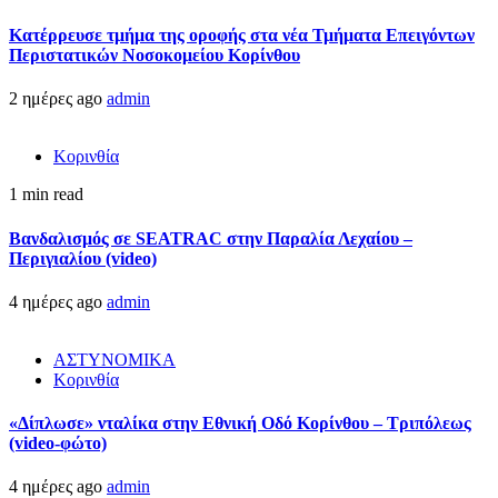
Kατέρρευσε τμήμα της οροφής στα νέα Τμήματα Επειγόντων
Περιστατικών Νοσοκομείου Κορίνθου
2 ημέρες ago
admin
Κορινθία
1 min read
Βανδαλισμός σε SEATRAC στην Παραλία Λεχαίου –
Περιγιαλίου (video)
4 ημέρες ago
admin
ΑΣΤΥΝΟΜΙΚΑ
Κορινθία
«Δίπλωσε» νταλίκα στην Εθνική Oδό Κορίνθου – Τριπόλεως
(video-φώτο)
4 ημέρες ago
admin