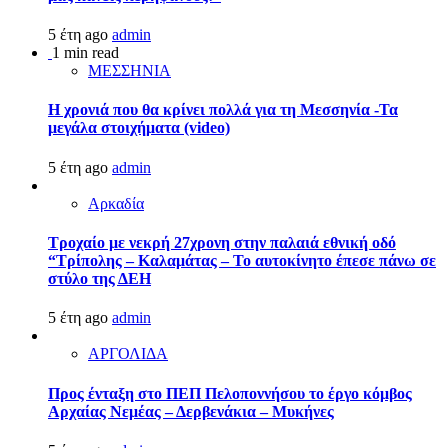
5 έτη ago
admin
1 min read
ΜΕΣΣΗΝΙΑ
Η χρονιά που θα κρίνει πολλά για τη Μεσσηνία -Τα
μεγάλα στοιχήματα (video)
5 έτη ago
admin
Αρκαδία
Τροχαίο με νεκρή 27χρονη στην παλαιά εθνική οδό
“Τρίπολης – Καλαμάτας – Το αυτοκίνητο έπεσε πάνω σε
στύλο της ΔΕΗ
5 έτη ago
admin
ΑΡΓΟΛΙΔΑ
Προς ένταξη στο ΠΕΠ Πελοποννήσου το έργο κόμβος
Αρχαίας Νεμέας – Δερβενάκια – Μυκήνες