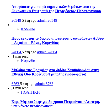
Αποφάσεις για σειρά σημαντικών θεμάτων από την
Οικονομική Επιτροπή της Περιφέρειας Πελοποννήσου
26548
5 έτη ago
admin
26548
Κορινθία
Προς έγκριση το δίκτυο αποχέτευσης ακαθάρτων Άσσου
– Λεχαίου – Βόχας Κορινθίας
24664
5 έτη ago
admin
24664
1 min read
Κορινθία
Μπλόκα της Τροχαίας στα διόδια Σπαθοβουνίου στην
Εθνική Οδό Κορίνθου-Τρίπολης (video-φώτο)
6763
5 έτη ago
admin
6763
1 min read
ΠΟΛΙΤΙΚΗ
Κυρ. Μητσοτάκης για 5ο χρυσό Πετρούνια: “Λευτέρη,
μας κάνεις περήφανους!”