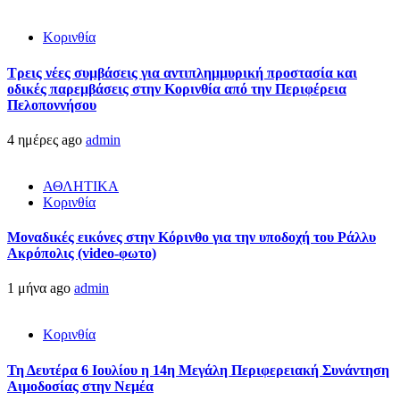
Κορινθία
Τρεις νέες συμβάσεις για αντιπλημμυρική προστασία και
οδικές παρεμβάσεις στην Κορινθία από την Περιφέρεια
Πελοποννήσου
4 ημέρες ago
admin
ΑΘΛΗΤΙΚΑ
Κορινθία
Μοναδικές εικόνες στην Κόρινθο για την υποδοχή του Ράλλυ
Ακρόπολις (video-φωτο)
1 μήνα ago
admin
Κορινθία
Τη Δευτέρα 6 Ιουλίου η 14η Μεγάλη Περιφερειακή Συνάντηση
Αιμοδοσίας στην Νεμέα