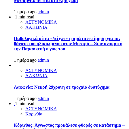
Μεσσηνία: Φωτιά στο Αριοχώρι
1 ημέρα ago
admin
1 min read
ΑΣΤΥΝΟΜΙΚΑ
ΛΑΚΩΝΙΑ
Παθολογικά αίτια «δείχνει» η πρώτη εκτίμηση για τον
θάνατο του ηλικιωμένου στον Μυστρά – Στον ανακριτή
την Παρασκευή ο γιος του
1 ημέρα ago
admin
ΑΣΤΥΝΟΜΙΚΑ
ΛΑΚΩΝΙΑ
Λακωνία: Νεκρή 29χρονη σε τροχαίο δυστύχημα
1 ημέρα ago
admin
1 min read
ΑΣΤΥΝΟΜΙΚΑ
Κορινθία
Κόρινθος: Άγνωστος προκάλεσε φθορές σε κατάστημα –