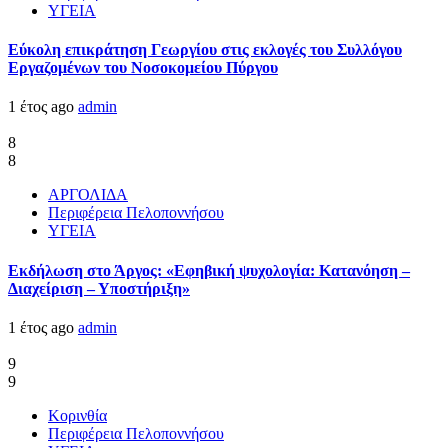
ΥΓΕΙΑ
Εύκολη επικράτηση Γεωργίου στις εκλογές του Συλλόγου
Εργαζομένων του Νοσοκομείου Πύργου
1 έτος ago
admin
8
8
ΑΡΓΟΛΙΔΑ
Περιφέρεια Πελοποννήσου
ΥΓΕΙΑ
Εκδήλωση στο Άργος: «Εφηβική ψυχολογία: Κατανόηση –
Διαχείριση – Υποστήριξη»
1 έτος ago
admin
9
9
Κορινθία
Περιφέρεια Πελοποννήσου