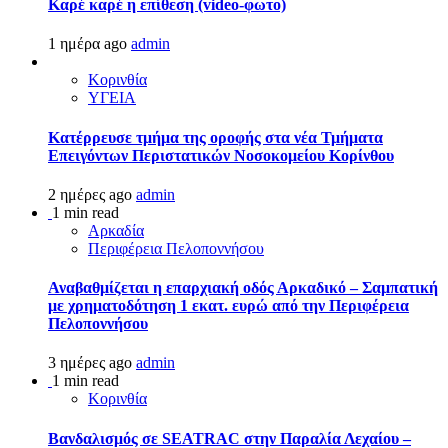
Καρέ καρέ η επίθεση (video-φωτο)
1 ημέρα ago
admin
Κορινθία
ΥΓΕΙΑ
Kατέρρευσε τμήμα της οροφής στα νέα Τμήματα
Επειγόντων Περιστατικών Νοσοκομείου Κορίνθου
2 ημέρες ago
admin
1 min read
Αρκαδία
Περιφέρεια Πελοποννήσου
Αναβαθμίζεται η επαρχιακή οδός Αρκαδικό – Σαμπατική
με χρηματοδότηση 1 εκατ. ευρώ από την Περιφέρεια
Πελοποννήσου
3 ημέρες ago
admin
1 min read
Κορινθία
Βανδαλισμός σε SEATRAC στην Παραλία Λεχαίου –