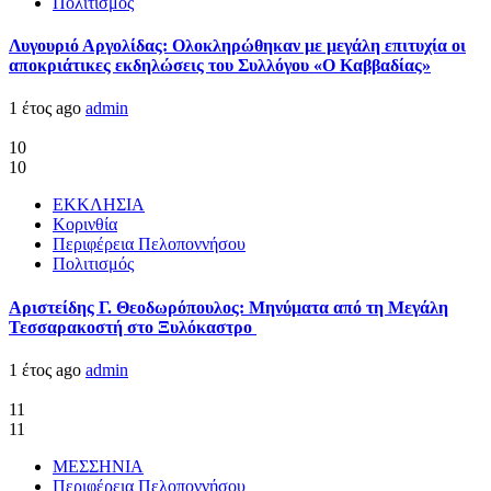
Πολιτισμός
Λυγουριό Αργολίδας: Ολοκληρώθηκαν με μεγάλη επιτυχία οι
αποκριάτικες εκδηλώσεις του Συλλόγου «Ο Καββαδίας»
1 έτος ago
admin
10
10
ΕΚΚΛΗΣΙΑ
Κορινθία
Περιφέρεια Πελοποννήσου
Πολιτισμός
Αριστείδης Γ. Θεοδωρόπουλος: Μηνύματα από τη Μεγάλη
Τεσσαρακοστή στο Ξυλόκαστρο
1 έτος ago
admin
11
11
ΜΕΣΣΗΝΙΑ
Περιφέρεια Πελοποννήσου