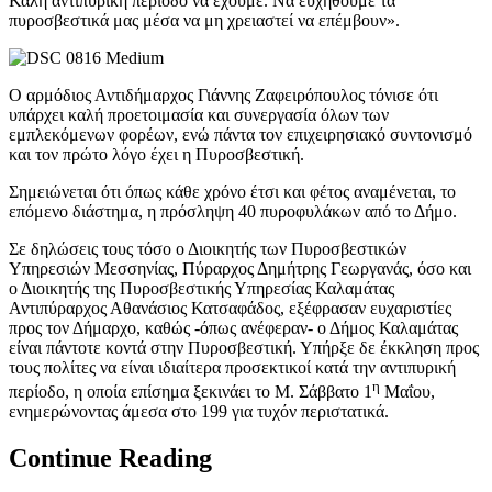
Καλή αντιπυρική περίοδο να έχουμε. Να ευχηθούμε τα
πυροσβεστικά μας μέσα να μη χρειαστεί να επέμβουν».
Ο αρμόδιος Αντιδήμαρχος Γιάννης Ζαφειρόπουλος τόνισε ότι
υπάρχει καλή προετοιμασία και συνεργασία όλων των
εμπλεκόμενων φορέων, ενώ πάντα τον επιχειρησιακό συντονισμό
και τον πρώτο λόγο έχει η Πυροσβεστική.
Σημειώνεται ότι όπως κάθε χρόνο έτσι και φέτος αναμένεται, το
επόμενο διάστημα, η πρόσληψη 40 πυροφυλάκων από το Δήμο.
Σε δηλώσεις τους τόσο ο Διοικητής των Πυροσβεστικών
Υπηρεσιών Μεσσηνίας, Πύραρχος Δημήτρης Γεωργανάς, όσο και
ο Διοικητής της Πυροσβεστικής Υπηρεσίας Καλαμάτας
Αντιπύραρχος Αθανάσιος Κατσαφάδος, εξέφρασαν ευχαριστίες
προς τον Δήμαρχο, καθώς -όπως ανέφεραν- ο Δήμος Καλαμάτας
είναι πάντοτε κοντά στην Πυροσβεστική. Υπήρξε δε έκκληση προς
τους πολίτες να είναι ιδιαίτερα προσεκτικοί κατά την αντιπυρική
η
περίοδο, η οποία επίσημα ξεκινάει το Μ. Σάββατο 1
Μαΐου,
ενημερώνοντας άμεσα στο 199 για τυχόν περιστατικά.
Continue Reading