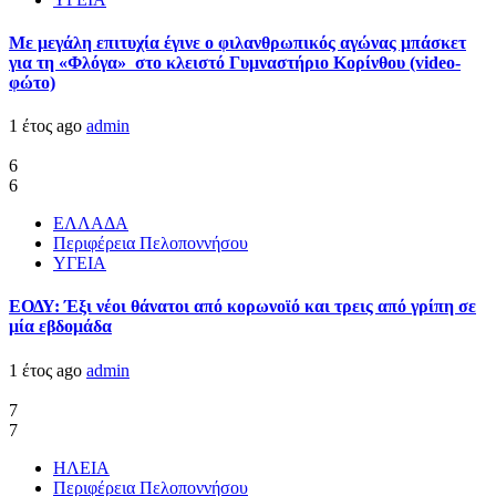
Με μεγάλη επιτυχία έγινε ο φιλανθρωπικός αγώνας μπάσκετ
για τη «Φλόγα» στο κλειστό Γυμναστήριο Κορίνθου (video-
φώτο)
1 έτος ago
admin
6
6
ΕΛΛΑΔΑ
Περιφέρεια Πελοποννήσου
ΥΓΕΙΑ
ΕΟΔΥ: Έξι νέοι θάνατοι από κορωνοϊό και τρεις από γρίπη σε
μία εβδομάδα
1 έτος ago
admin
7
7
ΗΛΕΙΑ
Περιφέρεια Πελοποννήσου