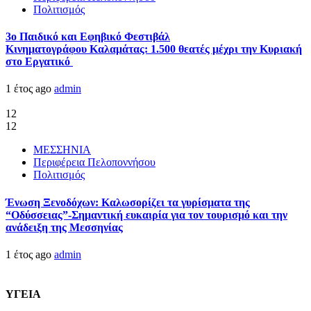
Πολιτισμός
3ο Παιδικό και Εφηβικό Φεστιβάλ
Κινηματογράφου Καλαμάτας: 1.500 θεατές μέχρι την Κυριακή
στο Εργατικό
1 έτος ago
admin
12
12
ΜΕΣΣΗΝΙΑ
Περιφέρεια Πελοποννήσου
Πολιτισμός
Ένωση Ξενοδόχων: Καλωσορίζει τα γυρίσματα της
“Οδύσσειας”-Σημαντική ευκαιρία για τον τουρισμό και την
ανάδειξη της Μεσσηνίας
1 έτος ago
admin
ΥΓΕΙΑ