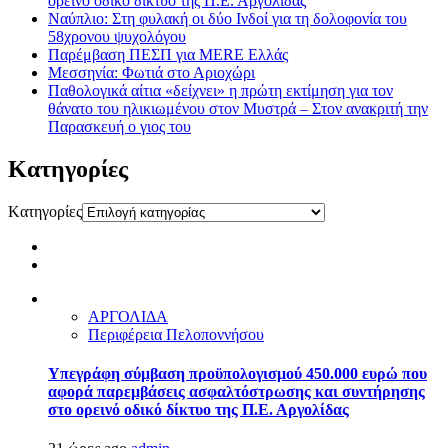
ορεινό οδικό δίκτυο της Π.Ε. Αργολίδας
Ναύπλιο: Στη φυλακή οι δύο Ινδοί για τη δολοφονία του
58χρονου ψυχολόγου
Παρέμβαση ΠΕΣΠ για MERE Ελλάς
Μεσσηνία: Φωτιά στο Αριοχώρι
Παθολογικά αίτια «δείχνει» η πρώτη εκτίμηση για τον
θάνατο του ηλικιωμένου στον Μυστρά – Στον ανακριτή την
Παρασκευή ο γιος του
Kατηγορίες
Kατηγορίες
ΑΡΓΟΛΙΔΑ
Περιφέρεια Πελοποννήσου
Υπεγράφη σύμβαση προϋπολογισμού 450.000 ευρώ που
αφορά παρεμβάσεις ασφαλτόστρωσης και συντήρησης
στο ορεινό οδικό δίκτυο της Π.Ε. Αργολίδας