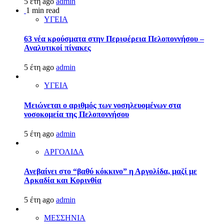
5 έτη ago
admin
1 min read
ΥΓΕΙΑ
63 νέα κρούσματα στην Περιφέρεια Πελοποννήσου –
Αναλυτικοί πίνακες
5 έτη ago
admin
ΥΓΕΙΑ
Μειώνεται ο αριθμός των νοσηλευομένων στα
νοσοκομεία της Πελοποννήσου
5 έτη ago
admin
ΑΡΓΟΛΙΔΑ
Ανεβαίνει στο “βαθύ κόκκινο” η Αργολίδα, μαζί με
Αρκαδία και Κορινθία
5 έτη ago
admin
ΜΕΣΣΗΝΙΑ