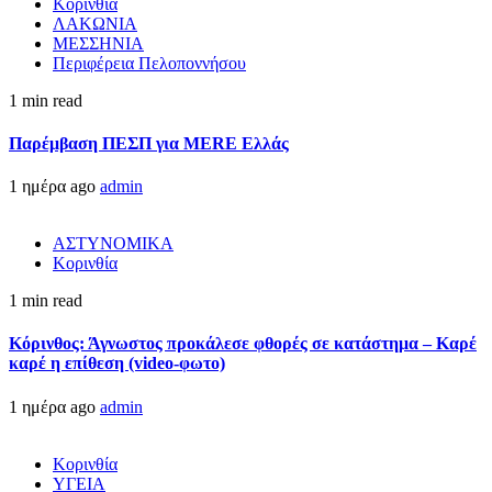
Κορινθία
ΛΑΚΩΝΙΑ
ΜΕΣΣΗΝΙΑ
Περιφέρεια Πελοποννήσου
1 min read
Παρέμβαση ΠΕΣΠ για MERE Ελλάς
1 ημέρα ago
admin
ΑΣΤΥΝΟΜΙΚΑ
Κορινθία
1 min read
Κόρινθος: Άγνωστος προκάλεσε φθορές σε κατάστημα – Καρέ
καρέ η επίθεση (video-φωτο)
1 ημέρα ago
admin
Κορινθία
ΥΓΕΙΑ