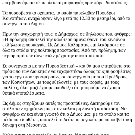
επέμβουν άμεσα σε περίπτωση πυρκαγιάς πριν πάρει διαστάσεις.
Τα πυροσβεστικά οχήματα, τα οποία παρέλαβαν Πρόεδροι
Κοινοτήτων, αναχώρησαν λίγο μετά τις 12.30 το μεσημέρι, από τα
συνεργεία του Δήμου.
Πριν την αναχώρησή τους, ο Δήμαρχος, σε δηλώσεις του, ανέφερε:
«Η πρόληψη αποτελεί την καλύτερη άμυνα έναντι του κινδύνου
εκδήλωσης πυρκαγιάς. Ως Δήμος Καλαμάτας εμπλεκόμαστε σε
όλα τα στάδια της πολιτικής προστασίας. Από την πρόληψη, των
περιορισμό των συνεπειών μέχρι την αποκατάσταση.
Σε συνεργασία με την Πυροσβεστική – και θα μου επιτρέψετε στο
πρόσωπο των Διοικητών να ευχαριστήσω όλους τους πυροσβέστες
για το έργο που προσφέρουν-, σε συνεργασία με του Προέδρους
των Κοινοτήτων, με τους εθελοντές, με τους φορείς, με τους
πολίτες, όλοι μαζί έχουμε αποδείξει ότι μπορούμε να έχουμε
θετικά αποτελέσματα.
Ως Δήμος στηρίζουμε αυτές τις προσπάθειες. Διατηρούμε τον
στόλο των οχημάτων μας στην καλύτερη δυνατή κατάσταση. Να
αναφέρω αν και είναι γνωστό ότι ο Δήμος μας, με το στόλο και τα
μέσα που διαθέτει, αποτελεί τη δεύτερη μεγαλύτερη πυροσβεστική
δύναμη στη Μεσσηνία.