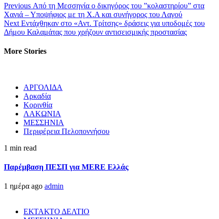
Previous
Από τη Μεσσηνία ο δικηγόρος του ”κολαστηρίου” στα
Χανιά – Υποψήφιος με τη Χ.Α και συνήγορος του Λαγού
Next
Εντάχθηκαν στο «Αντ. Τρίτσης» δράσεις για υποδομές του
Δήμου Καλαμάτας που χρήζουν αντισεισμικής προστασίας
More Stories
ΑΡΓΟΛΙΔΑ
Αρκαδία
Κορινθία
ΛΑΚΩΝΙΑ
ΜΕΣΣΗΝΙΑ
Περιφέρεια Πελοποννήσου
1 min read
Παρέμβαση ΠΕΣΠ για MERE Ελλάς
1 ημέρα ago
admin
ΕΚΤΑΚΤΟ ΔΕΛΤΙΟ