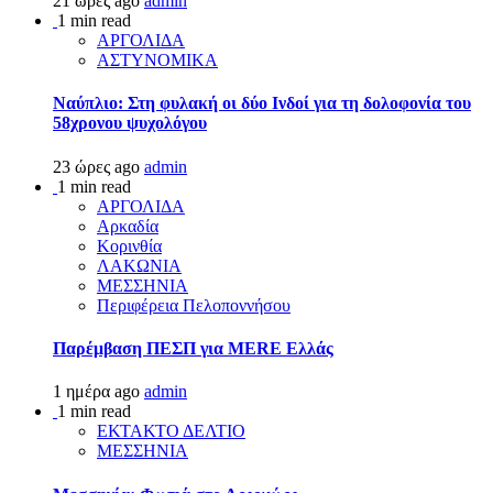
21 ώρες ago
admin
1 min read
ΑΡΓΟΛΙΔΑ
ΑΣΤΥΝΟΜΙΚΑ
Ναύπλιο: Στη φυλακή οι δύο Ινδοί για τη δολοφονία του
58χρονου ψυχολόγου
23 ώρες ago
admin
1 min read
ΑΡΓΟΛΙΔΑ
Αρκαδία
Κορινθία
ΛΑΚΩΝΙΑ
ΜΕΣΣΗΝΙΑ
Περιφέρεια Πελοποννήσου
Παρέμβαση ΠΕΣΠ για MERE Ελλάς
1 ημέρα ago
admin
1 min read
ΕΚΤΑΚΤΟ ΔΕΛΤΙΟ
ΜΕΣΣΗΝΙΑ