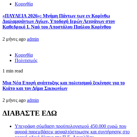
Κορινθία
«ΠΑΥΛΕΙΑ 2026»: Μνήμη Πάντων των εν Κορίνθω
Διαλαμψάντων Αγίων, Υποδοχή Ιερών Λειψάνων στον
Καθεδρικό Ι. Ναό του Αποστόλου Παύλου Κορίνθου
2 μήνες ago
admin
Κορινθία
Πολιτισμός
1 min read
Μια Νέα Εποχή ανάπτυξης και πολιτισμού ξεκίνησε για το
Κιάτο και τον Δήμο Σικυωνίων
2 μήνες ago
admin
ΔΙΑΒΑΣΤΕ ΕΔΩ
Υπεγράφη σύμβαση προϋπολογισμού 450.000 ευρώ που
αφορά παρεμβάσεις ασφαλτόστρωσης και συντήρησης στο