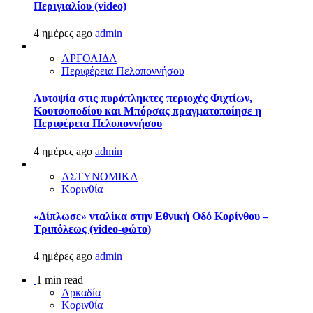
Περιγιαλίου (video)
4 ημέρες ago
admin
ΑΡΓΟΛΙΔΑ
Περιφέρεια Πελοποννήσου
Αυτοψία στις πυρόπληκτες περιοχές Φιχτίων,
Κουτσοποδίου και Μπόρσας πραγματοποίησε η
Περιφέρεια Πελοποννήσου
4 ημέρες ago
admin
ΑΣΤΥΝΟΜΙΚΑ
Κορινθία
«Δίπλωσε» νταλίκα στην Εθνική Oδό Κορίνθου –
Τριπόλεως (video-φώτο)
4 ημέρες ago
admin
1 min read
Αρκαδία
Κορινθία