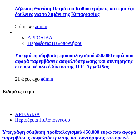
Δήλωση Θανάση Πετράκου Καθυστερήσεις και «μισές»
δουλειές για το λιμάνι της Κυπαρισσίας
5 έτη ago
admin
ΑΡΓΟΛΙΔΑ
Περιφέρεια Πελοποννήσου
Υπεγράφη σύμβαση προϋπολογισμού 450.000 ευρώ που
αφορά παρεμβάσεις ασφαλτόστρωσης και συντήρησης
στο ορεινό οδικό δίκτυο της Π.Ε. Αργολίδας
21 ώρες ago
admin
Ειδησεις τωρα
ΑΡΓΟΛΙΔΑ
Περιφέρεια Πελοποννήσου
Υπεγράφη σύμβαση προϋπολογισμού 450.000 ευρώ που αφορά
παρεμβάσεις ασφαλτόστρωσης και συντήρησης στο ορεινό