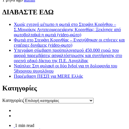
ΔΙΑΒΑΣΤΕ ΕΔΩ
Χωρίς ενεργό μέτωπο η φωτιά στο Στεφάνι Κορίνθου –
Σ.Μουρίκης Αντιπεριφερειάρχης Κορινθίας: Ξεκίνησε από
φωτοβολταϊκά η φωτιά (video-φώτο)
Φωτιά στο Στεφάνι Κορινθίας – Ενισχύθηκαν οι επίγειες και
εναέριες δυνάμεις (video-φωτο)
Υπεγράφη σύμβαση προϋπολογισμού 450.000 ευρώ που
αφορά παρεμβάσεις ασφαλτόστρωσης και συντήρησης στο
ορεινό οδικό δίκτυο της Π.Ε. Αργολίδας
Ναύπλιο: Στη φυλακή οι δύο Ινδοί για τη δολοφονία του
58χρονου ψυχολόγου
Παρέμβαση ΠΕΣΠ για MERE Ελλάς
Kατηγορίες
Kατηγορίες
1 min read