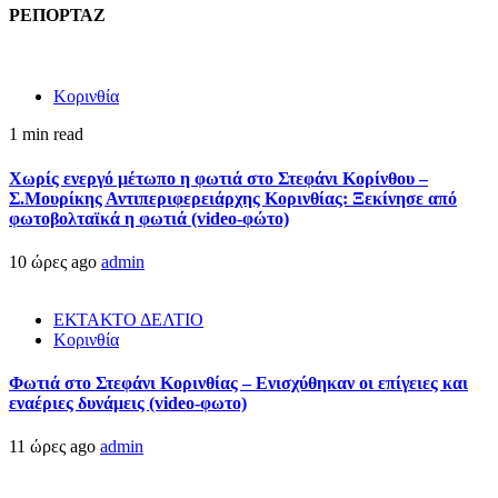
ΡΕΠΟΡΤΑΖ
Κορινθία
1 min read
Χωρίς ενεργό μέτωπο η φωτιά στο Στεφάνι Κορίνθου –
Σ.Μουρίκης Αντιπεριφερειάρχης Κορινθίας: Ξεκίνησε από
φωτοβολταϊκά η φωτιά (video-φώτο)
10 ώρες ago
admin
ΕΚΤΑΚΤΟ ΔΕΛΤΙΟ
Κορινθία
Φωτιά στο Στεφάνι Κορινθίας – Ενισχύθηκαν οι επίγειες και
εναέριες δυνάμεις (video-φωτο)
11 ώρες ago
admin