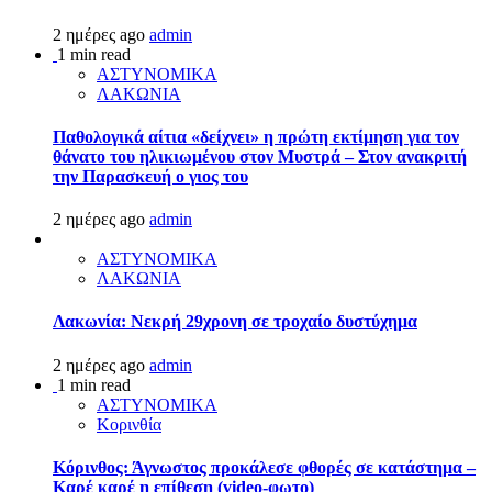
2 ημέρες ago
admin
1 min read
ΑΣΤΥΝΟΜΙΚΑ
ΛΑΚΩΝΙΑ
Παθολογικά αίτια «δείχνει» η πρώτη εκτίμηση για τον
θάνατο του ηλικιωμένου στον Μυστρά – Στον ανακριτή
την Παρασκευή ο γιος του
2 ημέρες ago
admin
ΑΣΤΥΝΟΜΙΚΑ
ΛΑΚΩΝΙΑ
Λακωνία: Νεκρή 29χρονη σε τροχαίο δυστύχημα
2 ημέρες ago
admin
1 min read
ΑΣΤΥΝΟΜΙΚΑ
Κορινθία
Κόρινθος: Άγνωστος προκάλεσε φθορές σε κατάστημα –
Καρέ καρέ η επίθεση (video-φωτο)