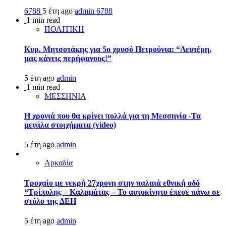
6788
5 έτη ago
admin
6788
1 min read
ΠΟΛΙΤΙΚΗ
Κυρ. Μητσοτάκης για 5ο χρυσό Πετρούνια: “Λευτέρη,
μας κάνεις περήφανους!”
5 έτη ago
admin
1 min read
ΜΕΣΣΗΝΙΑ
Η χρονιά που θα κρίνει πολλά για τη Μεσσηνία -Τα
μεγάλα στοιχήματα (video)
5 έτη ago
admin
Αρκαδία
Τροχαίο με νεκρή 27χρονη στην παλαιά εθνική οδό
“Τρίπολης – Καλαμάτας – Το αυτοκίνητο έπεσε πάνω σε
στύλο της ΔΕΗ
5 έτη ago
admin