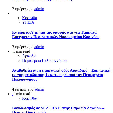
2 ημέρες ago
admin
Κορινθία
ΥΓΕΙΑ
Kατέρρευσε τμήμα της οροφής στα νέα Τμήματα
Επειγόντων Περιστατικών Νοσοκομείου Κορίνθου
3 ημέρες ago
admin
1 min read
Αρκαδία
Περιφέρεια Πελοποννήσου
Αναβαθμίζεται η επαρχιακή οδός Αρκαδικό – Σαμπατική
με χρηματοδότηση 1 εκατ. ευρώ από την Περιφέρεια
Πελοποννήσου
4 ημέρες ago
admin
1 min read
Κορινθία
Βανδαλισμός σε SEATRAC στην Παραλία Λεχαίου –
Περιγιαλίου (video)