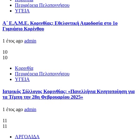
Περιφέρεια Πελοποννήσου
ΥΓΕΙΑ
Α΄ Ε.Λ.Μ.Ε. Κορινθίας: Εθελοντική Αιμοδοσία στο 1ο
Γυμνάσιο Κορίνθου
1 έτος ago
admin
10
10
Κορινθία
Περιφέρεια Πελοποννήσου
ΥΓΕΙΑ
Ιατρικός Σύλλογος Κορινθίας: «Πανελλήνια Κινητοποίηση για
τα Τέμπη την 28η Φεβρουαρίου 2025»
1 έτος ago
admin
11
11
ΑΡΓΟΛΙΔΑ