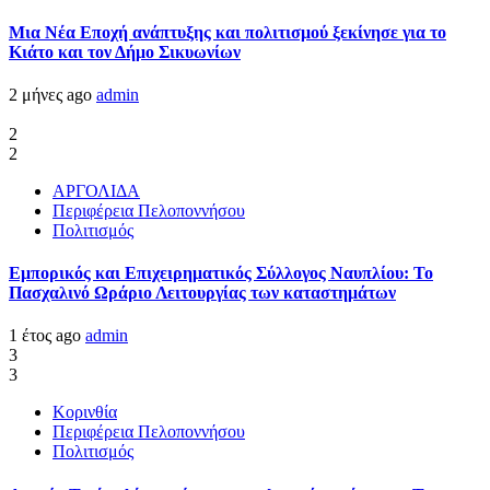
Μια Νέα Εποχή ανάπτυξης και πολιτισμού ξεκίνησε για το
Κιάτο και τον Δήμο Σικυωνίων
2 μήνες ago
admin
2
2
ΑΡΓΟΛΙΔΑ
Περιφέρεια Πελοποννήσου
Πολιτισμός
Εμπορικός και Επιχειρηματικός Σύλλογος Ναυπλίου: Το
Πασχαλινό Ωράριο Λειτουργίας των καταστημάτων
1 έτος ago
admin
3
3
Κορινθία
Περιφέρεια Πελοποννήσου
Πολιτισμός