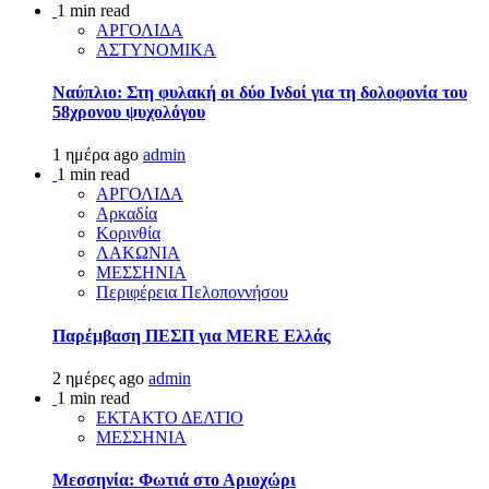
1 min read
ΑΡΓΟΛΙΔΑ
ΑΣΤΥΝΟΜΙΚΑ
Ναύπλιο: Στη φυλακή οι δύο Ινδοί για τη δολοφονία του
58χρονου ψυχολόγου
1 ημέρα ago
admin
1 min read
ΑΡΓΟΛΙΔΑ
Αρκαδία
Κορινθία
ΛΑΚΩΝΙΑ
ΜΕΣΣΗΝΙΑ
Περιφέρεια Πελοποννήσου
Παρέμβαση ΠΕΣΠ για MERE Ελλάς
2 ημέρες ago
admin
1 min read
ΕΚΤΑΚΤΟ ΔΕΛΤΙΟ
ΜΕΣΣΗΝΙΑ
Μεσσηνία: Φωτιά στο Αριοχώρι