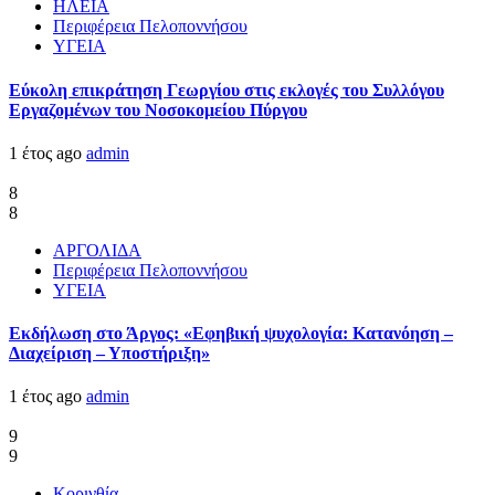
ΗΛΕΙΑ
Περιφέρεια Πελοποννήσου
ΥΓΕΙΑ
Εύκολη επικράτηση Γεωργίου στις εκλογές του Συλλόγου
Εργαζομένων του Νοσοκομείου Πύργου
1 έτος ago
admin
8
8
ΑΡΓΟΛΙΔΑ
Περιφέρεια Πελοποννήσου
ΥΓΕΙΑ
Εκδήλωση στο Άργος: «Εφηβική ψυχολογία: Κατανόηση –
Διαχείριση – Υποστήριξη»
1 έτος ago
admin
9
9
Κορινθία