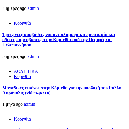
4 ημέρες ago
admin
Κορινθία
Τρεις νέες συμβάσεις για αντιπλημμυρική προστασία και
οδικές παρεμβάσεις στην Κορινθία από την Περιφέρεια
Πελοποννήσου
5 ημέρες ago
admin
ΑΘΛΗΤΙΚΑ
Κορινθία
Μοναδικές εικόνες στην Κόρινθο για την υποδοχή του Ράλλυ
Ακρόπολις (video-φωτο)
1 μήνα ago
admin
Κορινθία