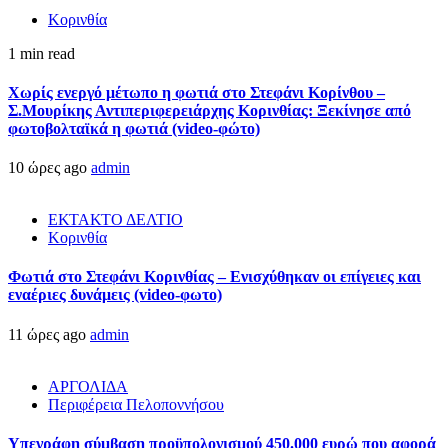
Κορινθία
1 min read
Χωρίς ενεργό μέτωπο η φωτιά στο Στεφάνι Κορίνθου –
Σ.Μουρίκης Αντιπεριφερειάρχης Κορινθίας: Ξεκίνησε από
φωτοβολταϊκά η φωτιά (video-φώτο)
10 ώρες ago
admin
ΕΚΤΑΚΤΟ ΔΕΛΤΙΟ
Κορινθία
Φωτιά στο Στεφάνι Κορινθίας – Ενισχύθηκαν οι επίγειες και
εναέριες δυνάμεις (video-φωτο)
11 ώρες ago
admin
ΑΡΓΟΛΙΔΑ
Περιφέρεια Πελοποννήσου
Υπεγράφη σύμβαση προϋπολογισμού 450.000 ευρώ που αφορά