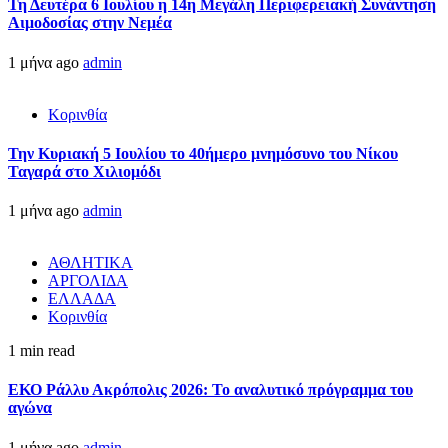
Τη Δευτέρα 6 Ιουλίου η 14η Μεγάλη Περιφερειακή Συνάντηση
Αιμοδοσίας στην Νεμέα
1 μήνα ago
admin
Κορινθία
Την Κυριακή 5 Ιουλίου το 40ήμερο μνημόσυνο του Νίκου
Ταγαρά στο Χιλιομόδι
1 μήνα ago
admin
ΑΘΛΗΤΙΚΑ
ΑΡΓΟΛΙΔΑ
ΕΛΛΑΔΑ
Κορινθία
1 min read
ΕΚΟ Ράλλυ Ακρόπολις 2026: Το αναλυτικό πρόγραμμα του
αγώνα
1 μήνα ago
admin