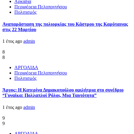
Αρκαδία
Περιφέρεια Πελοποννήσου
Πολιτισμός
Αναπαράσταση της πολιορκίας του Κάστρου της Καρύταινας
στις 22 Μαρτίου
1 έτος ago
admin
8
8
ΑΡΓΟΛΙΔΑ
Περιφέρεια Πελοποννήσου
Πολιτισμός
Άργος: Η Κατερίνα Δημακοπούλου ομιλήτρια στο συνέδριο
“Γυναίκα: Πολλαπλοί Ρόλοι, Μια Ταυτότητα”
1 έτος ago
admin
9
9
ΑΡΓΟΛΙΔΑ