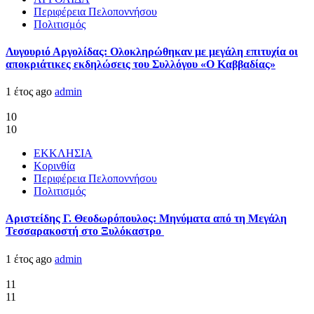
Περιφέρεια Πελοποννήσου
Πολιτισμός
Λυγουριό Αργολίδας: Ολοκληρώθηκαν με μεγάλη επιτυχία οι
αποκριάτικες εκδηλώσεις του Συλλόγου «Ο Καββαδίας»
1 έτος ago
admin
10
10
ΕΚΚΛΗΣΙΑ
Κορινθία
Περιφέρεια Πελοποννήσου
Πολιτισμός
Αριστείδης Γ. Θεοδωρόπουλος: Μηνύματα από τη Μεγάλη
Τεσσαρακοστή στο Ξυλόκαστρο
1 έτος ago
admin
11
11