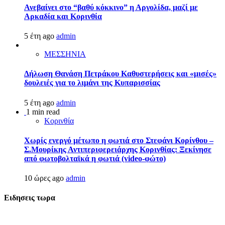
Ανεβαίνει στο “βαθύ κόκκινο” η Αργολίδα, μαζί με
Αρκαδία και Κορινθία
5 έτη ago
admin
ΜΕΣΣΗΝΙΑ
Δήλωση Θανάση Πετράκου Καθυστερήσεις και «μισές»
δουλειές για το λιμάνι της Κυπαρισσίας
5 έτη ago
admin
1 min read
Κορινθία
Χωρίς ενεργό μέτωπο η φωτιά στο Στεφάνι Κορίνθου –
Σ.Μουρίκης Αντιπεριφερειάρχης Κορινθίας: Ξεκίνησε
από φωτοβολταϊκά η φωτιά (video-φώτο)
10 ώρες ago
admin
Ειδησεις τωρα