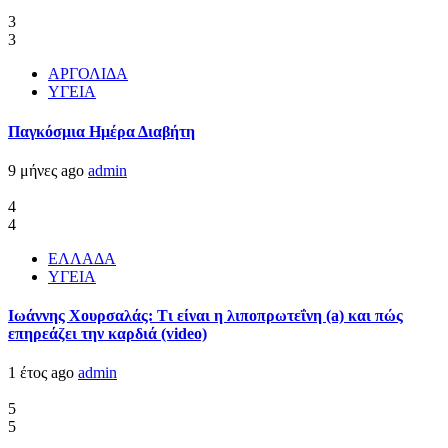
3
3
ΑΡΓΟΛΙΔΑ
ΥΓΕΙΑ
Παγκόσμια Ημέρα Διαβήτη
9 μήνες ago
admin
4
4
ΕΛΛΑΔΑ
ΥΓΕΙΑ
Ιωάννης Χουρσαλάς: Τι είναι η λιποπρωτεΐνη (a) και πώς
επηρεάζει την καρδιά (video)
1 έτος ago
admin
5
5