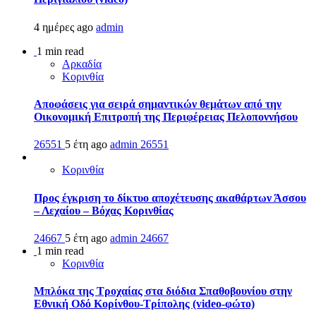
4 ημέρες ago
admin
1 min read
Αρκαδία
Κορινθία
Αποφάσεις για σειρά σημαντικών θεμάτων από την
Οικονομική Επιτροπή της Περιφέρειας Πελοποννήσου
26551
5 έτη ago
admin
26551
Κορινθία
Προς έγκριση το δίκτυο αποχέτευσης ακαθάρτων Άσσου
– Λεχαίου – Βόχας Κορινθίας
24667
5 έτη ago
admin
24667
1 min read
Κορινθία
Μπλόκα της Τροχαίας στα διόδια Σπαθοβουνίου στην
Εθνική Οδό Κορίνθου-Τρίπολης (video-φώτο)