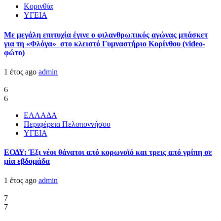
Κορινθία
ΥΓΕΙΑ
Με μεγάλη επιτυχία έγινε ο φιλανθρωπικός αγώνας μπάσκετ
για τη «Φλόγα» στο κλειστό Γυμναστήριο Κορίνθου (video-
φώτο)
1 έτος ago
admin
6
6
ΕΛΛΑΔΑ
Περιφέρεια Πελοποννήσου
ΥΓΕΙΑ
ΕΟΔΥ: Έξι νέοι θάνατοι από κορωνοϊό και τρεις από γρίπη σε
μία εβδομάδα
1 έτος ago
admin
7
7