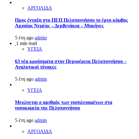
ΑΡΓΟΛΙΔΑ
Προς ένταξη στο ΠΕΠ Πελοποννήσου το έργο κόμβος
Αρχαίας Νεμέας – Δερβενάκια – Μυκήνες
5 έτη ago
admin
1 min read
ΥΓΕΙΑ
63 νέα κρούσματα στην Περιφέρεια Πελοποννήσου –
Αναλυτικοί πίνακες
5 έτη ago
admin
ΥΓΕΙΑ
Μειώνεται ο αριθμός των νοσηλευομένων στα
νοσοκομεία της Πελοποννήσου
5 έτη ago
admin
ΑΡΓΟΛΙΔΑ