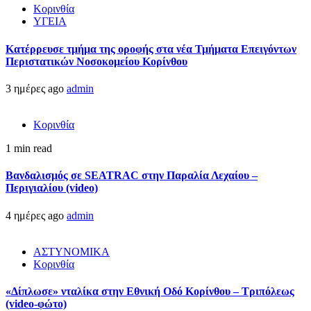
Κορινθία
ΥΓΕΙΑ
Kατέρρευσε τμήμα της οροφής στα νέα Τμήματα Επειγόντων
Περιστατικών Νοσοκομείου Κορίνθου
3 ημέρες ago
admin
Κορινθία
1 min read
Βανδαλισμός σε SEATRAC στην Παραλία Λεχαίου –
Περιγιαλίου (video)
4 ημέρες ago
admin
ΑΣΤΥΝΟΜΙΚΑ
Κορινθία
«Δίπλωσε» νταλίκα στην Εθνική Oδό Κορίνθου – Τριπόλεως
(video-φώτο)