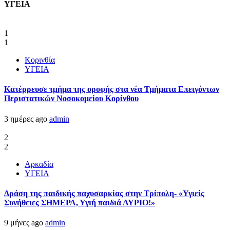
ΥΓΕΙΑ
1
1
Κορινθία
ΥΓΕΙΑ
Kατέρρευσε τμήμα της οροφής στα νέα Τμήματα Επειγόντων
Περιστατικών Νοσοκομείου Κορίνθου
3 ημέρες ago
admin
2
2
Αρκαδία
ΥΓΕΙΑ
Δράση της παιδικής παχυσαρκίας στην Τρίπολη- «Υγιείς
Συνήθειες ΣΗΜΕΡΑ, Υγιή παιδιά ΑΥΡΙΟ!»
9 μήνες ago
admin