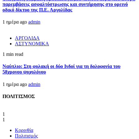
παρεμβάσεις ασφαλτόστρωσης και συντήρησης στο ορεινό
οδικό δίκτυο της Π.Ε. Αργολίδας
1 ημέρα ago
admin
ΑΡΓΟΛΙΔΑ
ΑΣΤΥΝΟΜΙΚΑ
1 min read
Ναύπλιο: Στη φυλακή οι δύο Ινδοί για τη δολοφονία του
58χρονου ψυχολόγου
1 ημέρα ago
admin
ΠΟΛΙΤΙΣΜΟΣ
1
1
Κορινθία
Πολιτισμός