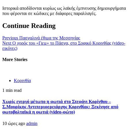
Ιστορικά αποδίδονται κυρίως ως λαϊκής έμπνευσης δημιουργήματα
που φέρονται σε κώδικες με διάφορες παραλλαγές.
Continue Reading
Previous
Πασχαλινά έθιμα της Μεσσηνίας
Next
Ο χορός του «Γιεμ» το Πάσχα, στο Σοφικό Κορινθίας (video-
εικόνες)
More Stories
Κορινθία
1 min read
Χωρίς ενεργό μέτωπο η φωτιά στο Στεφάνι Κορίνθου –
Σ.Μουρίκης Αντιπεριφερειάρχης Κορινθίας: Ξεκίνησε από
φωτοβολταϊκά η φωτιά (video-φώτο)
10 ώρες ago
admin