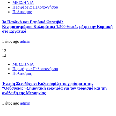
ΜΕΣΣΗΝΙΑ
Περιφέρεια Πελοποννήσου
Πολιτισμός
3ο Παιδικό και Εφηβικό Φεστιβάλ
Κινηματογράφου Καλαμάτας: 1.500 θεατές μέχρι την Κυριακή
στο Εργατικό
1 έτος ago
admin
12
12
ΜΕΣΣΗΝΙΑ
Περιφέρεια Πελοποννήσου
Πολιτισμός
Ένωση Ξενοδόχων: Καλωσορίζει τα γυρίσματα της
“Οδύσσειας”-Σημαντική ευκαιρία για τον τουρισμό και την
ανάδειξη της Μεσσηνίας
1 έτος ago
admin