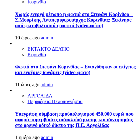
Κορινθία
Χωρίς ενεργό μέτωπο η φωτιά στο Στεφάνι Κορίνθου –
Σ.Μουρίκης Αντιπεριφερειάρχης Κορινθίας: Ξεκίνησε
από φωτοβολταϊκά η φωτιά (video-φώτο)
10 ώρες ago
admin
ΕΚΤΑΚΤΟ ΔΕΛΤΙΟ
Κορινθία
Φωτιά στο Στεφάνι Κορινθίας – Ενισχύθηκαν οι επίγειες
και εναέριες δυνάμεις (video-φωτο)
11 ώρες ago
admin
ΑΡΓΟΛΙΔΑ
Περιφέρεια Πελοποννήσου
Υπεγράφη σύμβαση προϋπολογισμού 450.000 ευρώ που
αφορά παρεμβάσεις ασφαλτόστρωσης και συντήρησης
στο ορεινό οδικό δίκτυο της Π.Ε. Αργολίδας
1 ημέρα ago
admin