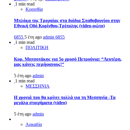
1 min read
Κορινθία
Μπλόκα της Τροχαίας στα διόδια Σπαθοβουνίου στην
Εθνική Οδό Κορίνθου-Τρίπολης (video-φώτο)
6855
5 έτη ago
admin
6855
1 min read
ΠΟΛΙΤΙΚΗ
Κυρ. Μητσοτάκης για 5ο χρυσό Πετρούνια: “Λευτέρη,
μας κάνεις περήφανους!”
5 έτη ago
admin
1 min read
ΜΕΣΣΗΝΙΑ
Η χρονιά που θα κρίνει πολλά για τη Μεσσηνία -Τα
μεγάλα στοιχήματα (video)
5 έτη ago
admin
Αρκαδία