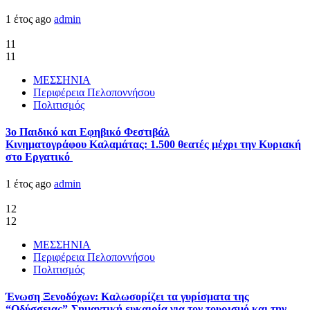
1 έτος ago
admin
11
11
ΜΕΣΣΗΝΙΑ
Περιφέρεια Πελοποννήσου
Πολιτισμός
3ο Παιδικό και Εφηβικό Φεστιβάλ
Κινηματογράφου Καλαμάτας: 1.500 θεατές μέχρι την Κυριακή
στο Εργατικό
1 έτος ago
admin
12
12
ΜΕΣΣΗΝΙΑ
Περιφέρεια Πελοποννήσου
Πολιτισμός
Ένωση Ξενοδόχων: Καλωσορίζει τα γυρίσματα της
“Οδύσσειας”-Σημαντική ευκαιρία για τον τουρισμό και την