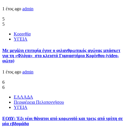
1 έτος ago
admin
5
5
Κορινθία
ΥΓΕΙΑ
Με μεγάλη επιτυχία έγινε ο φιλανθρωπικός αγώνας μπάσκετ
για τη «Φλόγα» στο κλειστό Γυμναστήριο Κορίνθου (video-
φώτο)
1 έτος ago
admin
6
6
ΕΛΛΑΔΑ
Περιφέρεια Πελοποννήσου
ΥΓΕΙΑ
ΕΟΔΥ: Έξι νέοι θάνατοι από κορωνοϊό και τρεις από γρίπη σε
μία εβδομάδα