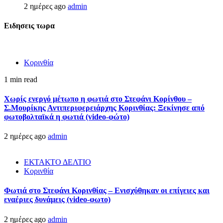
2 ημέρες ago
admin
Ειδησεις τωρα
Κορινθία
1 min read
Χωρίς ενεργό μέτωπο η φωτιά στο Στεφάνι Κορίνθου –
Σ.Μουρίκης Αντιπεριφερειάρχης Κορινθίας: Ξεκίνησε από
φωτοβολταϊκά η φωτιά (video-φώτο)
2 ημέρες ago
admin
ΕΚΤΑΚΤΟ ΔΕΛΤΙΟ
Κορινθία
Φωτιά στο Στεφάνι Κορινθίας – Ενισχύθηκαν οι επίγειες και
εναέριες δυνάμεις (video-φωτο)
2 ημέρες ago
admin