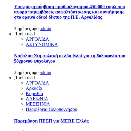
Υπεγράφη σύμβαση προϋπολογισμού 450.000 ευρώ που
αφορά παρεμβάσεις ασφαλτόστρωσης και συντήρησης
στο ορεινό οδικό δίκτυο της Π.Ε. Αργολίδας
3 ημέρες ago
admin
1 min read
ΑΡΓΟΛΙΔΑ
ΑΣΤΥΝΟΜΙΚΑ
Ναύπλιο: Στη φυλακή οι δύο Ινδοί για τη δολοφονία του
58χρονου ψυχολόγου
3 ημέρες ago
admin
1 min read
ΑΡΓΟΛΙΔΑ
Αρκαδία
Κορινθία
ΛΑΚΩΝΙΑ
ΜΕΣΣΗΝΙΑ
Περιφέρεια Πελοποννήσου
Παρέμβαση ΠΕΣΠ για MERE Ελλάς