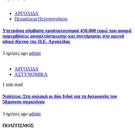
ΑΡΓΟΛΙΔΑ
Περιφέρεια Πελοποννήσου
Υπεγράφη σύμβαση προϋπολογισμού 450.000 ευρώ που αφορά
παρεμβάσεις ασφαλτόστρωσης και συντήρησης στο ορεινό
οδικό δίκτυο της Π.Ε. Αργολίδας
3 ημέρες ago
admin
ΑΡΓΟΛΙΔΑ
ΑΣΤΥΝΟΜΙΚΑ
1 min read
Ναύπλιο: Στη φυλακή οι δύο Ινδοί για τη δολοφονία του
58χρονου ψυχολόγου
3 ημέρες ago
admin
ΠΟΛΙΤΙΣΜΟΣ