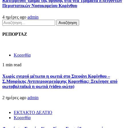
Kατέρρευσε τμήμα της οροφής στα νέα Τμήματα Επειγόντων
Περιστατικών Νοσοκομείου Κορίνθου
4 ημέρες ago
admin
Αναζήτηση
για:
ΡΕΠΟΡΤΑΖ
Κορινθία
1 min read
Χωρίς ενεργό μέτωπο η φωτιά στο Στεφάνι Κορίνθου –
Σ.Μουρίκης Αντιπεριφερειάρχης Κορινθίας: Ξεκίνησε από
φωτοβολταϊκά η φωτιά (video-φώτο)
2 ημέρες ago
admin
ΕΚΤΑΚΤΟ ΔΕΛΤΙΟ
Κορινθία