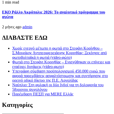
1 min read
ΕΚΟ Ράλλυ Ακρόπολις 2026: Το αναλυτικό πρόγραμμα του
αγώνα
2 μήνες ago
admin
ΔΙΑΒΑΣΤΕ ΕΔΩ
Χωρίς ενεργό μέτωπο η φωτιά στο Στεφάνι Κορίνθου –
Σ.Μουρίκης Αντιπεριφερειάρχης Κορινθίας: Ξεκίνησε από
φωτοβολταϊκά η φωτιά (video-φώτο)
Φωτιά στο Στεφάνι Κορινθίας – Ενισχύθηκαν οι επίγειες και
εναέριες δυνάμεις (video-φωτο)
Υπεγράφη σύμβαση προϋπολογισμού 450.000 ευρώ που
αφορά παρεμβάσεις ασφαλτόστρωσης και συντήρησης στο
ορεινό οδικό δίκτυο της Π.Ε. Αργολίδας
Ναύπλιο: Στη φυλακή οι δύο Ινδοί για τη δολοφονία του
58χρονου ψυχολόγου
Παρέμβαση ΠΕΣΠ για MERE Ελλάς
Kατηγορίες