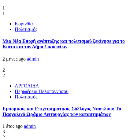
1
1
Κορινθία
Πολιτισμός
Μια Νέα Εποχή ανάπτυξης και πολιτισμού ξεκίνησε για το
Κιάτο και τον Δήμο Σικυωνίων
2 μήνες ago
admin
2
2
ΑΡΓΟΛΙΔΑ
Περιφέρεια Πελοποννήσου
Πολιτισμός
Εμπορικός και Επιχειρηματικός Σύλλογος Ναυπλίου: Το
Πασχαλινό Ωράριο Λειτουργίας των καταστημάτων
1 έτος ago
admin
3