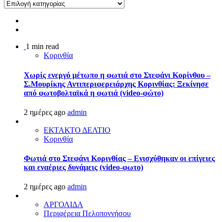
Kατηγορίες
1 min read
Κορινθία
Χωρίς ενεργό μέτωπο η φωτιά στο Στεφάνι Κορίνθου –
Σ.Μουρίκης Αντιπεριφερειάρχης Κορινθίας: Ξεκίνησε
από φωτοβολταϊκά η φωτιά (video-φώτο)
2 ημέρες ago
admin
ΕΚΤΑΚΤΟ ΔΕΛΤΙΟ
Κορινθία
Φωτιά στο Στεφάνι Κορινθίας – Ενισχύθηκαν οι επίγειες
και εναέριες δυνάμεις (video-φωτο)
2 ημέρες ago
admin
ΑΡΓΟΛΙΔΑ
Περιφέρεια Πελοποννήσου