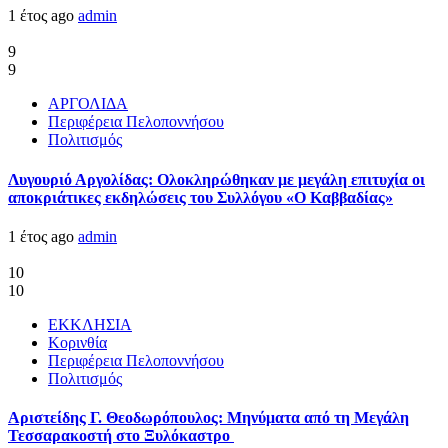
1 έτος ago
admin
9
9
ΑΡΓΟΛΙΔΑ
Περιφέρεια Πελοποννήσου
Πολιτισμός
Λυγουριό Αργολίδας: Ολοκληρώθηκαν με μεγάλη επιτυχία οι
αποκριάτικες εκδηλώσεις του Συλλόγου «Ο Καββαδίας»
1 έτος ago
admin
10
10
ΕΚΚΛΗΣΙΑ
Κορινθία
Περιφέρεια Πελοποννήσου
Πολιτισμός
Αριστείδης Γ. Θεοδωρόπουλος: Μηνύματα από τη Μεγάλη
Τεσσαρακοστή στο Ξυλόκαστρο