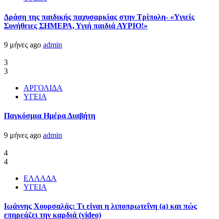
Δράση της παιδικής παχυσαρκίας στην Τρίπολη- «Υγιείς
Συνήθειες ΣΗΜΕΡΑ, Υγιή παιδιά ΑΥΡΙΟ!»
9 μήνες ago
admin
3
3
ΑΡΓΟΛΙΔΑ
ΥΓΕΙΑ
Παγκόσμια Ημέρα Διαβήτη
9 μήνες ago
admin
4
4
ΕΛΛΑΔΑ
ΥΓΕΙΑ
Ιωάννης Χουρσαλάς: Τι είναι η λιποπρωτεΐνη (a) και πώς
επηρεάζει την καρδιά (video)