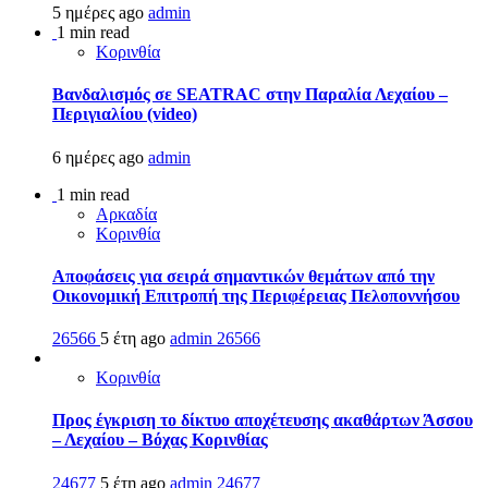
5 ημέρες ago
admin
1 min read
Κορινθία
Βανδαλισμός σε SEATRAC στην Παραλία Λεχαίου –
Περιγιαλίου (video)
6 ημέρες ago
admin
1 min read
Αρκαδία
Κορινθία
Αποφάσεις για σειρά σημαντικών θεμάτων από την
Οικονομική Επιτροπή της Περιφέρειας Πελοποννήσου
26566
5 έτη ago
admin
26566
Κορινθία
Προς έγκριση το δίκτυο αποχέτευσης ακαθάρτων Άσσου
– Λεχαίου – Βόχας Κορινθίας
24677
5 έτη ago
admin
24677