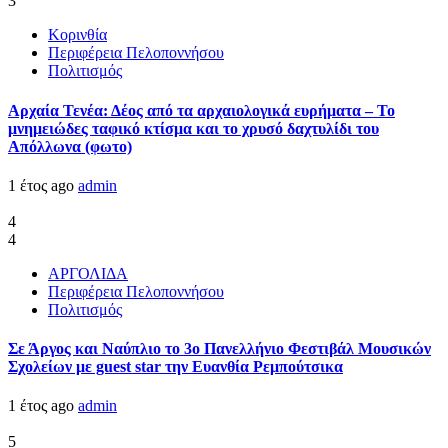
3
Κορινθία
Περιφέρεια Πελοποννήσου
Πολιτισμός
Αρχαία Τενέα: Δέος από τα αρχαιολογικά ευρήματα – Το
μνημειώδες ταφικό κτίσμα και το χρυσό δαχτυλίδι του
Απόλλωνα (φωτο)
1 έτος ago
admin
4
4
ΑΡΓΟΛΙΔΑ
Περιφέρεια Πελοποννήσου
Πολιτισμός
Σε Άργος και Ναύπλιο το 3ο Πανελλήνιο Φεστιβάλ Μουσικών
Σχολείων με guest star την Ευανθία Ρεμπούτσικα
1 έτος ago
admin
5