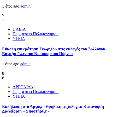
1 έτος ago
admin
7
7
ΗΛΕΙΑ
Περιφέρεια Πελοποννήσου
ΥΓΕΙΑ
Εύκολη επικράτηση Γεωργίου στις εκλογές του Συλλόγου
Εργαζομένων του Νοσοκομείου Πύργου
1 έτος ago
admin
8
8
ΑΡΓΟΛΙΔΑ
Περιφέρεια Πελοποννήσου
ΥΓΕΙΑ
Εκδήλωση στο Άργος: «Εφηβική ψυχολογία: Κατανόηση –
Διαχείριση – Υποστήριξη»