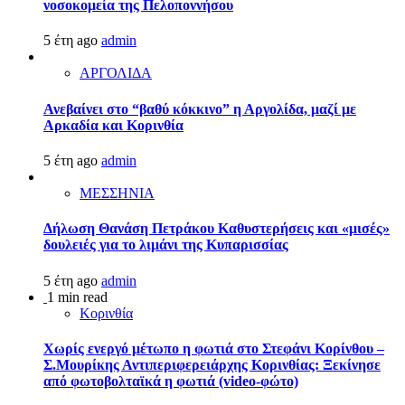
νοσοκομεία της Πελοποννήσου
5 έτη ago
admin
ΑΡΓΟΛΙΔΑ
Ανεβαίνει στο “βαθύ κόκκινο” η Αργολίδα, μαζί με
Αρκαδία και Κορινθία
5 έτη ago
admin
ΜΕΣΣΗΝΙΑ
Δήλωση Θανάση Πετράκου Καθυστερήσεις και «μισές»
δουλειές για το λιμάνι της Κυπαρισσίας
5 έτη ago
admin
1 min read
Κορινθία
Χωρίς ενεργό μέτωπο η φωτιά στο Στεφάνι Κορίνθου –
Σ.Μουρίκης Αντιπεριφερειάρχης Κορινθίας: Ξεκίνησε
από φωτοβολταϊκά η φωτιά (video-φώτο)