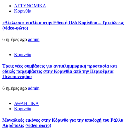
ΑΣΤΥΝΟΜΙΚΑ
Κορινθία
«Δίπλωσε» νταλίκα στην Εθνική Oδό Κορίνθου – Τριπόλεως
(video-φώτο)
6 ημέρες ago
admin
Κορινθία
Τρεις νέες συμβάσεις για αντιπλημμυρική προστασία και
οδικές παρεμβάσεις στην Κορινθία από την Περιφέρεια
Πελοποννήσου
6 ημέρες ago
admin
ΑΘΛΗΤΙΚΑ
Κορινθία
Μοναδικές εικόνες στην Κόρινθο για την υποδοχή του Ράλλυ
Ακρόπολις (video-φωτο)