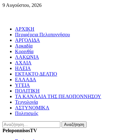
Skip
9 Αυγούστου, 2026
to
content
Primary
ΑΡΧΙΚΗ
Menu
Περιφέρεια Πελοποννήσου
ΑΡΓΟΛΙΔΑ
Αρκαδία
Κορινθία
ΛΑΚΩΝΙΑ
ΑΧΑΙΑ
ΗΛΕΙΑ
ΕΚΤΑΚΤΟ ΔΕΛΤΙΟ
ΕΛΛΑΔΑ
ΥΓΕΙΑ
ΠΟΛΙΤΙΚΗ
ΤΑ ΚΑΝΑΛΙΑ ΤΗΣ ΠΕΛΟΠΟΝΝΗΣΟΥ
Τεχνολογία
ΑΣΤΥΝΟΜΙΚΑ
Πολιτισμός
Αναζήτηση
για:
PeloponnisosTV