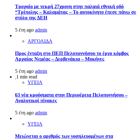
Τροχαίο με νεκρή 27χρονη στην παλαιά εθνική οδό
“Τρίπολης – Καλαμάτας – Το αυτοκίνητο έπεσε πάνω σε
στύλο της ΔΕΗ
5 έτη ago
admin
ΑΡΓΟΛΙΔΑ
Προς ένταξη στο ΠΕΠ Πελοποννήσου το έργο κόμβος
Αρχαίας Νεμέας – Δερβενάκια – Μυκήνες
5 έτη ago
admin
1 min read
ΥΓΕΙΑ
63 νέα κρούσματα στην Περιφέρεια Πελοποννήσου –
Αναλυτικοί πίνακες
5 έτη ago
admin
ΥΓΕΙΑ
Μειώνεται ο αριθμός των νοσηλευομένων στα