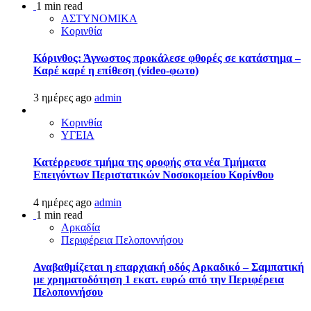
1 min read
ΑΣΤΥΝΟΜΙΚΑ
Κορινθία
Κόρινθος: Άγνωστος προκάλεσε φθορές σε κατάστημα –
Καρέ καρέ η επίθεση (video-φωτο)
3 ημέρες ago
admin
Κορινθία
ΥΓΕΙΑ
Kατέρρευσε τμήμα της οροφής στα νέα Τμήματα
Επειγόντων Περιστατικών Νοσοκομείου Κορίνθου
4 ημέρες ago
admin
1 min read
Αρκαδία
Περιφέρεια Πελοποννήσου
Αναβαθμίζεται η επαρχιακή οδός Αρκαδικό – Σαμπατική
με χρηματοδότηση 1 εκατ. ευρώ από την Περιφέρεια
Πελοποννήσου