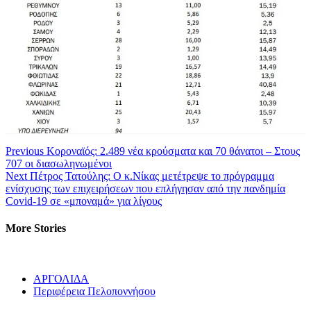
Continue
Previous
Κοροναϊός: 2.489 νέα κρούσματα και 70 θάνατοι – Στους
707 οι διασωληνωμένοι
Reading
Next
Πέτρος Τατούλης: Ο κ.Νίκας μετέτρεψε το πρόγραμμα
ενίσχυσης των επιχειρήσεων που επλήγησαν από την πανδημία
Covid-19 σε «μποναμά» για λίγους
More Stories
ΑΡΓΟΛΙΔΑ
Περιφέρεια Πελοποννήσου