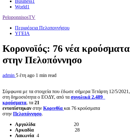
Business
1
World
1
PeloponnisosTV
Περιφέρεια Πελοποννήσου
ΥΓΕΙΑ
Κορονοϊός: 76 νέα κρούσματα
στην Πελοπόννησο
admin
5 έτη ago
1 min read
Σύμφωνα με τα στοιχεία που έδωσε σήμερα Τετάρτη 12/5/2021,
στη δημοσιότητα ο ΕΟΔΥ, από τα
συνολικά 2.489
κρούσματα
, τα
21
εντοπίστηκαν
στην
Κορινθία
και 76 κρούσματα
στην
Πελοπόννησο
.
Αργολίδα
20
Αρκαδία
28
Λακωνία
4