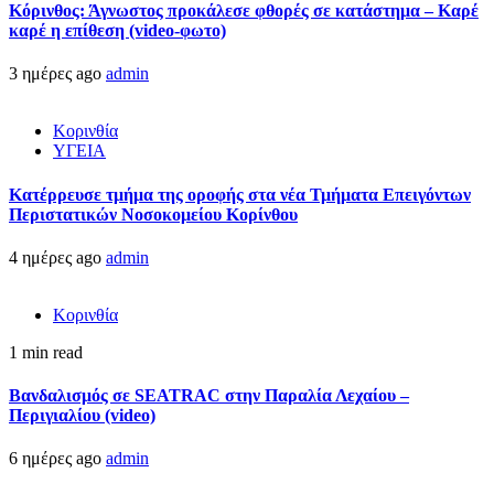
Κόρινθος: Άγνωστος προκάλεσε φθορές σε κατάστημα – Καρέ
καρέ η επίθεση (video-φωτο)
3 ημέρες ago
admin
Κορινθία
ΥΓΕΙΑ
Kατέρρευσε τμήμα της οροφής στα νέα Τμήματα Επειγόντων
Περιστατικών Νοσοκομείου Κορίνθου
4 ημέρες ago
admin
Κορινθία
1 min read
Βανδαλισμός σε SEATRAC στην Παραλία Λεχαίου –
Περιγιαλίου (video)
6 ημέρες ago
admin