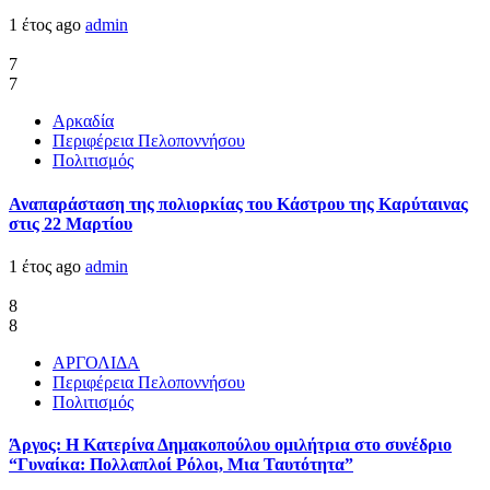
1 έτος ago
admin
7
7
Αρκαδία
Περιφέρεια Πελοποννήσου
Πολιτισμός
Αναπαράσταση της πολιορκίας του Κάστρου της Καρύταινας
στις 22 Μαρτίου
1 έτος ago
admin
8
8
ΑΡΓΟΛΙΔΑ
Περιφέρεια Πελοποννήσου
Πολιτισμός
Άργος: Η Κατερίνα Δημακοπούλου ομιλήτρια στο συνέδριο
“Γυναίκα: Πολλαπλοί Ρόλοι, Μια Ταυτότητα”