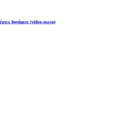
έριες δυνάμεις (video-φωτο)