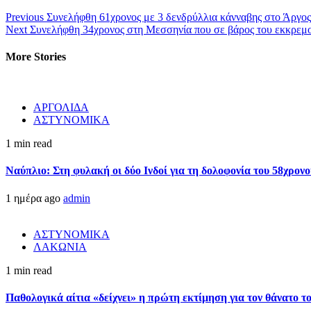
Previous
Συνελήφθη 61χρονος με 3 δενδρύλλια κάνναβης στο Άργος
Next
Συνελήφθη 34χρονος στη Μεσσηνία που σε βάρος του εκκρε
More Stories
ΑΡΓΟΛΙΔΑ
ΑΣΤΥΝΟΜΙΚΑ
1 min read
Ναύπλιο: Στη φυλακή οι δύο Ινδοί για τη δολοφονία του 58χρον
1 ημέρα ago
admin
ΑΣΤΥΝΟΜΙΚΑ
ΛΑΚΩΝΙΑ
1 min read
Παθολογικά αίτια «δείχνει» η πρώτη εκτίμηση για τον θάνατο 