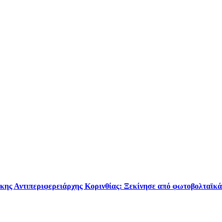
κης Αντιπεριφερειάρχης Κορινθίας: Ξεκίνησε από φωτοβολταϊκά