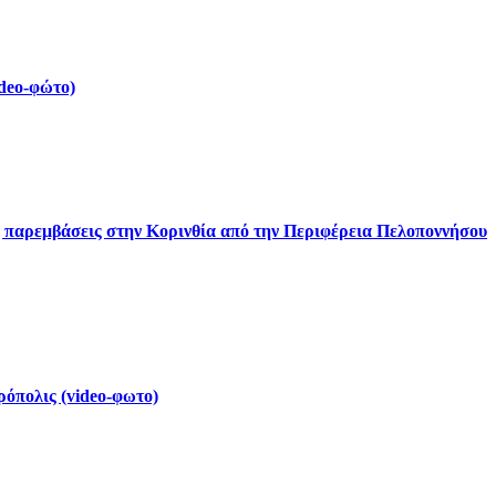
deo-φώτο)
ς παρεμβάσεις στην Κορινθία από την Περιφέρεια Πελοποννήσου
ρόπολις (video-φωτο)