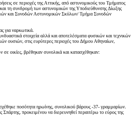
ήσεις σε περιοχές της Αττικής, από αστυνομικούς του Τμήματος
και τη συνδρομή των αστυνομικών της Υποδιεύθυνσης Δίωξης
σμών και Συνοδών Αστυνομικών Σκύλων/ Τμήμα Συνοδών
ς για ναρκωτικά.
υνδυαστικά στοιχεία αλλά και αποτελέσματα φυσικών και τεχνικών
κών ουσιών, στις ευρύτερες περιοχές του Δήμου Αθηναίων,
 σε οικίες, βρέθηκαν συνολικά και κατασχέθηκαν:
ασχέθηκε ποσότητα ηρωίνης, συνολικού βάρους -37- γραμμαρίων.
 Σπάρτης, προκειμένου να διερευνηθεί περαιτέρω το εύρος της