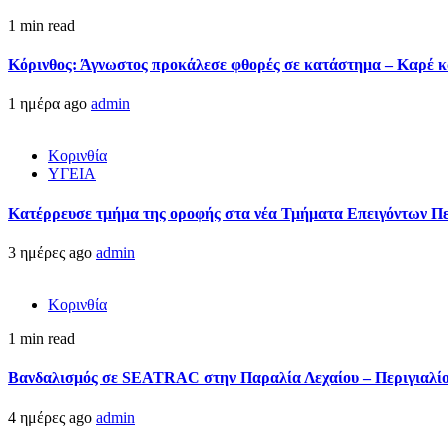
1 min read
Κόρινθος: Άγνωστος προκάλεσε φθορές σε κατάστημα – Καρέ κα
1 ημέρα ago
admin
Κορινθία
ΥΓΕΙΑ
Kατέρρευσε τμήμα της οροφής στα νέα Τμήματα Επειγόντων Π
3 ημέρες ago
admin
Κορινθία
1 min read
Βανδαλισμός σε SEATRAC στην Παραλία Λεχαίου – Περιγιαλίου
4 ημέρες ago
admin