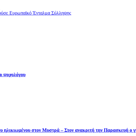
μούσε Ευρωπαϊκό Ένταλμα Σύλληψης
ου ψυχολόγου
του ηλικιωμένου στον Μυστρά – Στον ανακριτή την Παρασκευή ο γ