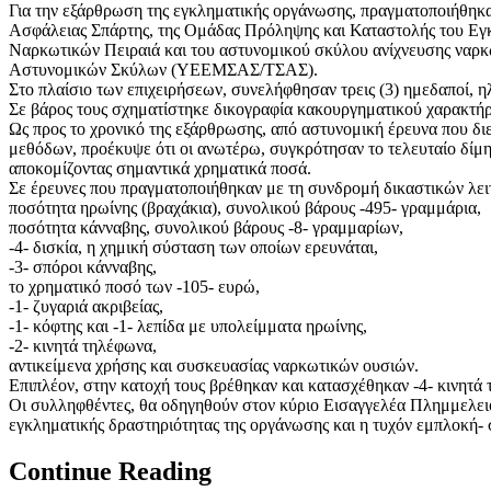
Για την εξάρθρωση της εγκληματικής οργάνωσης, πραγματοποιήθηκαν
Ασφάλειας Σπάρτης, της Ομάδας Πρόληψης και Καταστολής του Εγκ
Ναρκωτικών Πειραιά και του αστυνομικού σκύλου ανίχνευσης να
Αστυνομικών Σκύλων (ΥΕΕΜΣΑΣ/ΤΣΑΣ).
Στο πλαίσιο των επιχειρήσεων, συνελήφθησαν τρεις (3) ημεδαποί, ηλ
Σε βάρος τους σχηματίστηκε δικογραφία κακουργηματικού χαρακτήρ
Ως προς το χρονικό της εξάρθρωσης, από αστυνομική έρευνα που δι
μεθόδων, προέκυψε ότι οι ανωτέρω, συγκρότησαν το τελευταίο δίμ
αποκομίζοντας σημαντικά χρηματικά ποσά.
Σε έρευνες που πραγματοποιήθηκαν με τη συνδρομή δικαστικών λει
ποσότητα ηρωίνης (βραχάκια), συνολικού βάρους -495- γραμμάρια,
ποσότητα κάνναβης, συνολικού βάρους -8- γραμμαρίων,
-4- δισκία, η χημική σύσταση των οποίων ερευνάται,
-3- σπόροι κάνναβης,
το χρηματικό ποσό των -105- ευρώ,
-1- ζυγαριά ακριβείας,
-1- κόφτης και -1- λεπίδα με υπολείμματα ηρωίνης,
-2- κινητά τηλέφωνα,
αντικείμενα χρήσης και συσκευασίας ναρκωτικών ουσιών.
Επιπλέον, στην κατοχή τους βρέθηκαν και κατασχέθηκαν -4- κινητά
Οι συλληφθέντες, θα οδηγηθούν στον κύριο Εισαγγελέα Πλημμελειο
εγκληματικής δραστηριότητας της οργάνωσης και η τυχόν εμπλοκή-
Continue Reading