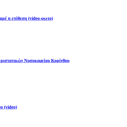
ρέ η επίθεση (video-φωτο)
εριστατικών Νοσοκομείου Κορίνθου
 (video)