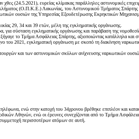
 χθες (24.5.2021), ευρείας κλίμακας παράλληλες αστυνομικές επιχειρ
λήματος (Ο.Π.Κ.Ε.) Λακωνίας, του Αστυνομικού Τμήματος Σπάρτης 
ρκωτικών ουσιών της Υπηρεσίας Εξουδετέρωσης Εκρηκτικών Μηχανι
ικίας 29, 34 και 39 ετών, μέλη της εγκληματικής οργάνωσης.
α, για σύσταση εγκληματικής οργάνωσης και παράβαση της νομοθεσία
εξήγαγε το Τμήμα Ασφάλειας Σπάρτης, αξιοποιώντας κατάλληλα και σ
ηνο του 2021, εγκληματική οργάνωση με σκοπό τη διακίνηση ναρκωτι
τουργών και των αστυνομικών σκύλων ανίχνευσης ναρκωτικών ουσιών
 τηλέφωνα, ενώ στην κατοχή του 34χρονου βρέθηκε επιπλέον και κατ
δικών Αθηνών, ενώ οι έρευνες συνεχίζονται από το Τμήμα Ασφάλειας
 συμμετοχή περισσοτέρων ατόμων σε αυτή.