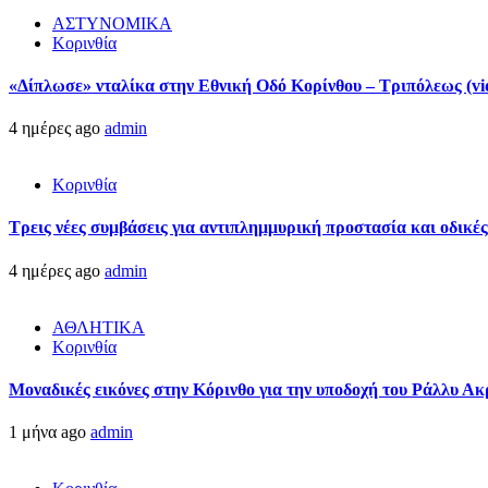
ΑΣΤΥΝΟΜΙΚΑ
Κορινθία
«Δίπλωσε» νταλίκα στην Εθνική Oδό Κορίνθου – Τριπόλεως (vi
4 ημέρες ago
admin
Κορινθία
Τρεις νέες συμβάσεις για αντιπλημμυρική προστασία και οδικέ
4 ημέρες ago
admin
ΑΘΛΗΤΙΚΑ
Κορινθία
Μοναδικές εικόνες στην Κόρινθο για την υποδοχή του Ράλλυ Ακ
1 μήνα ago
admin