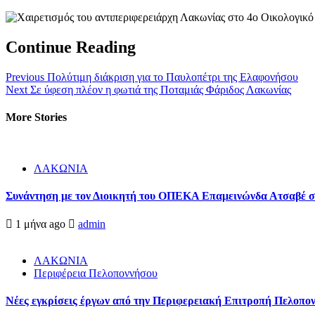
Continue Reading
Previous
Πολύτιμη διάκριση για το Παυλοπέτρι της Ελαφονήσου
Next
Σε ύφεση πλέον η φωτιά της Ποταμιάς Φάριδος Λακωνίας
More Stories
ΛΑΚΩΝΙΑ
Συνάντηση με τον Διοικητή του ΟΠΕΚΑ Επαμεινώνδα Ατσαβέ σ
1 μήνα ago
admin
ΛΑΚΩΝΙΑ
Περιφέρεια Πελοποννήσου
Νέες εγκρίσεις έργων από την Περιφερειακή Επιτροπή Πελοπ