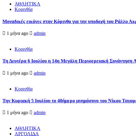
ΑΘΛΗΤΙΚΑ
Κορινθία
Μοναδικές εικόνες στην Κόρινθο για την υποδοχή του Ράλλυ Ακ
1 μήνα ago
admin
Κορινθία
Τη Δευτέρα 6 Ιουλίου η 14η Μεγάλη Περιφερειακή Συνάντηση 
1 μήνα ago
admin
Κορινθία
Την Κυριακή 5 Ιουλίου το 40ήμερο μνημόσυνο του Νίκου Ταγαρ
1 μήνα ago
admin
ΑΘΛΗΤΙΚΑ
ΑΡΓΟΛΙΔΑ