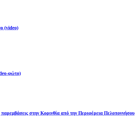
 (video)
deo-φώτο)
ς παρεμβάσεις στην Κορινθία από την Περιφέρεια Πελοποννήσου