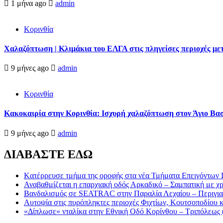
1 μήνα ago
admin
Κορινθία
Χαλαζόπτωση | Κλιμάκια του ΕΛΓΑ στις πληγείσες περιοχές μ
9 μήνες ago
admin
Κορινθία
Κακοκαιρία στην Κορινθία: Ισχυρή χαλαζόπτωση στον Άγιο Βασί
9 μήνες ago
admin
ΔΙΑΒΑΣΤΕ ΕΔΩ
Kατέρρευσε τμήμα της οροφής στα νέα Τμήματα Επειγόντων
Αναβαθμίζεται η επαρχιακή οδός Αρκαδικό – Σαμπατική με χ
Βανδαλισμός σε SEATRAC στην Παραλία Λεχαίου – Περιγιαλ
Αυτοψία στις πυρόπληκτες περιοχές Φιχτίων, Κουτσοποδίου
«Δίπλωσε» νταλίκα στην Εθνική Oδό Κορίνθου – Τριπόλεως 