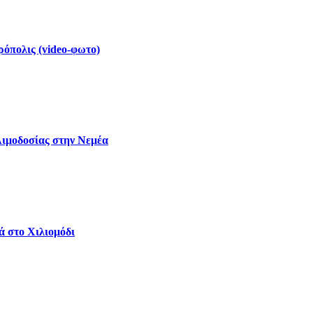
ρόπολις (video-φωτο)
Αιμοδοσίας στην Νεμέα
ά στο Χιλιομόδι