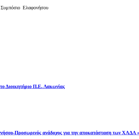
το Διοικητήριο Π.Ε. Λακωνίας
οννήσου-Προσωρινός ανάδοχος για την αποκατάσταση των ΧΑΔΑ