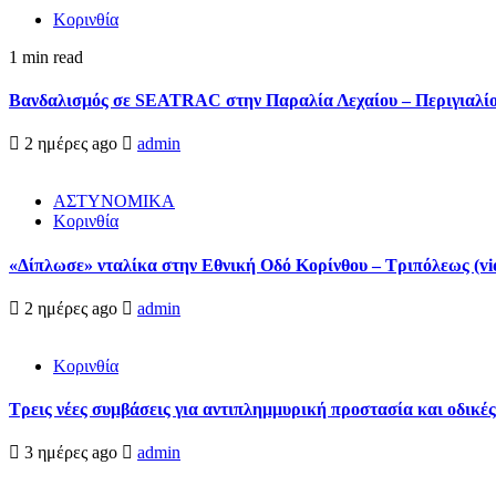
Κορινθία
1 min read
Βανδαλισμός σε SEATRAC στην Παραλία Λεχαίου – Περιγιαλίου
2 ημέρες ago
admin
ΑΣΤΥΝΟΜΙΚΑ
Κορινθία
«Δίπλωσε» νταλίκα στην Εθνική Oδό Κορίνθου – Τριπόλεως (vi
2 ημέρες ago
admin
Κορινθία
Τρεις νέες συμβάσεις για αντιπλημμυρική προστασία και οδικέ
3 ημέρες ago
admin