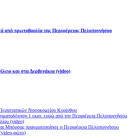
ετά από πρωτοβουλία της Περιφέρειας Πελοποννήσου
λειο και στα Δερβενάκια (video)
 Περιστατικών Νοσοκομείου Κορίνθου
ρηματοδότηση 1 εκατ. ευρώ από την Περιφέρεια Πελοποννήσου
ίου (video)
 και Μπόρσας πραγματοποίησε η Περιφέρεια Πελοποννήσου
(video-φώτο)