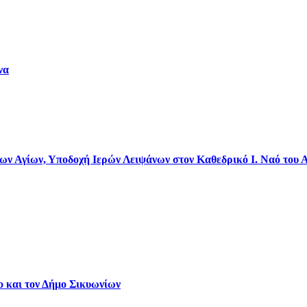
να
 Αγίων, Υποδοχή Ιερών Λειψάνων στον Καθεδρικό Ι. Ναό του 
ο και τον Δήμο Σικυωνίων