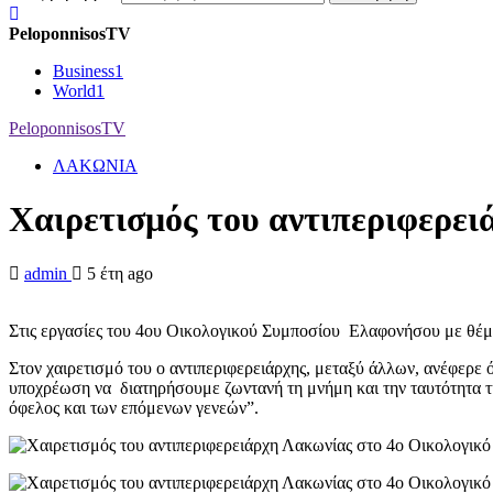
PeloponnisosTV
Business
1
World
1
PeloponnisosTV
ΛΑΚΩΝΙΑ
Χαιρετισμός του αντιπεριφερε
admin
5 έτη ago
Στις εργασίες του 4ου Οικολογικού Συμποσίου Ελαφονήσου με θέμα
Στον χαιρετισμό του ο αντιπεριφερειάρχης, μεταξύ άλλων, ανέφερε 
υποχρέωση να διατηρήσουμε ζωντανή τη μνήμη και την ταυτότητα τη
όφελος και των επόμενων γενεών”.