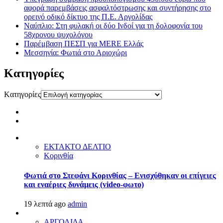
αφορά παρεμβάσεις ασφαλτόστρωσης και συντήρησης στο
ορεινό οδικό δίκτυο της Π.Ε. Αργολίδας
Ναύπλιο: Στη φυλακή οι δύο Ινδοί για τη δολοφονία του
58χρονου ψυχολόγου
Παρέμβαση ΠΕΣΠ για MERE Ελλάς
Μεσσηνία: Φωτιά στο Αριοχώρι
Kατηγορίες
Kατηγορίες
ΕΚΤΑΚΤΟ ΔΕΛΤΙΟ
Κορινθία
Φωτιά στο Στεφάνι Κορινθίας – Ενισχύθηκαν οι επίγειες
και εναέριες δυνάμεις (video-φωτο)
19 λεπτά ago
admin
ΑΡΓΟΛΙΔΑ