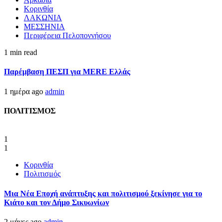
Κορινθία
ΛΑΚΩΝΙΑ
ΜΕΣΣΗΝΙΑ
Περιφέρεια Πελοποννήσου
1 min read
Παρέμβαση ΠΕΣΠ για MERE Ελλάς
1 ημέρα ago
admin
ΠΟΛΙΤΙΣΜΟΣ
1
1
Κορινθία
Πολιτισμός
Μια Νέα Εποχή ανάπτυξης και πολιτισμού ξεκίνησε για το
Κιάτο και τον Δήμο Σικυωνίων
2 μήνες ago
admin