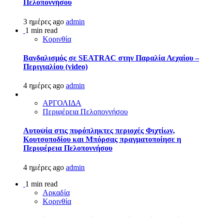
Πελοποννήσου
3 ημέρες ago
admin
1 min read
Κορινθία
Βανδαλισμός σε SEATRAC στην Παραλία Λεχαίου –
Περιγιαλίου (video)
4 ημέρες ago
admin
ΑΡΓΟΛΙΔΑ
Περιφέρεια Πελοποννήσου
Αυτοψία στις πυρόπληκτες περιοχές Φιχτίων,
Κουτσοποδίου και Μπόρσας πραγματοποίησε η
Περιφέρεια Πελοποννήσου
4 ημέρες ago
admin
1 min read
Αρκαδία
Κορινθία