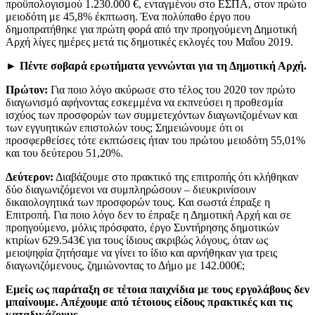
προϋπολογισμού 1.230.000 €, ενταγμένου στο ΕΣΠΑ, στον πρώτο
μειοδότη με 45,8% έκπτωση. Ένα πολύπαθο έργο που
δημοπρατήθηκε για πρώτη φορά από την προηγούμενη Δημοτική
Αρχή λίγες ημέρες μετά τις δημοτικές εκλογές του Μαΐου 2019.
►
Πέντε σοβαρά ερωτήματα γεννώνται για τη Δημοτική Αρχή.
Πρώτον:
Για ποιο λόγο ακύρωσε στο τέλος του 2020 τον πρώτο
διαγωνισμό αφήνοντας εσκεμμένα να εκπνεύσει η προθεσμία
ισχύος των προσφορών των συμμετεχόντων διαγωνιζομένων και
των εγγυητικών επιστολών τους; Σημειώνουμε ότι οι
προσφερθείσες τότε εκπτώσεις ήταν του πρώτου μειοδότη 55,01%
και του δεύτερου 51,20%.
Δεύτερον:
Διαβάζουμε στο πρακτικό της επιτροπής ότι κλήθηκαν
δύο διαγωνιζόμενοι να συμπληρώσουν – διευκρινίσουν
δικαιολογητικά των προσφορών τους. Και σωστά έπραξε η
Επιτροπή. Για ποιο λόγο δεν το έπραξε η Δημοτική Αρχή και σε
προηγούμενο, μόλις πρόσφατο, έργο Συντήρησης δημοτικών
κτιρίων 629.543€ για τους ίδιους ακριβώς λόγους, όταν ως
μειοψηφία ζητήσαμε να γίνει το ίδιο και αρνήθηκαν για τρεις
διαγωνιζόμενους, ζημιώνοντας το Δήμο με 142.000€;
Εμείς ως παράταξη σε τέτοια παιχνίδια με τους εργολάβους δεν
μπαίνουμε. Απέχουμε από τέτοιους είδους πρακτικές και τις
καταδικάζουμε.