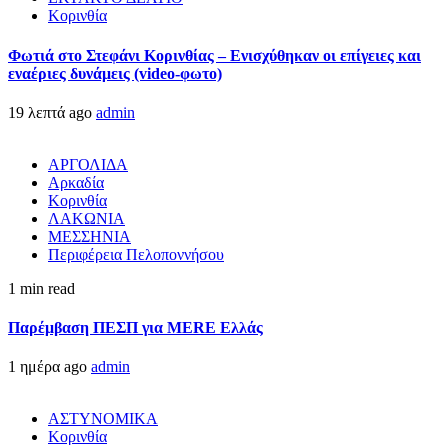
Κορινθία
Φωτιά στο Στεφάνι Κορινθίας – Ενισχύθηκαν οι επίγειες και
εναέριες δυνάμεις (video-φωτο)
19 λεπτά ago
admin
ΑΡΓΟΛΙΔΑ
Αρκαδία
Κορινθία
ΛΑΚΩΝΙΑ
ΜΕΣΣΗΝΙΑ
Περιφέρεια Πελοποννήσου
1 min read
Παρέμβαση ΠΕΣΠ για MERE Ελλάς
1 ημέρα ago
admin
ΑΣΤΥΝΟΜΙΚΑ
Κορινθία