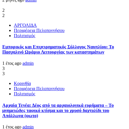
2
2
ΑΡΓΟΛΙΔΑ
Περιφέρεια Πελοποννήσου
Πολιτισμός
Εμπορικός και Επιχειρηματικός Σύλλογος Ναυπλίου: Το
Πασχαλινό Ωράριο Λειτουργίας των καταστημάτων
1 έτος ago
admin
3
3
Κορινθία
Περιφέρεια Πελοποννήσου
Πολιτισμός
Αρχαία Τενέα: Δέος από τα αρχαιολογικά ευρήματα – Το
μνημειώδες ταφικό κτίσμα και το χρυσό δαχτυλίδι του
Απόλλωνα (φωτο)
1 έτος ago
admin