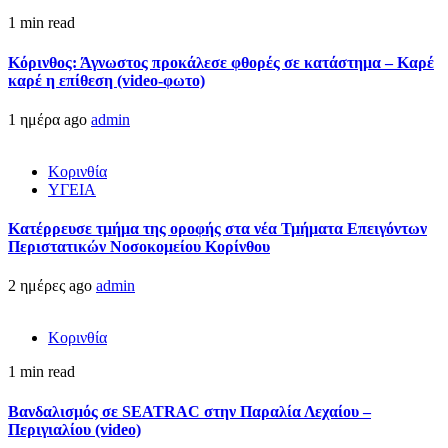
1 min read
Κόρινθος: Άγνωστος προκάλεσε φθορές σε κατάστημα – Καρέ
καρέ η επίθεση (video-φωτο)
1 ημέρα ago
admin
Κορινθία
ΥΓΕΙΑ
Kατέρρευσε τμήμα της οροφής στα νέα Τμήματα Επειγόντων
Περιστατικών Νοσοκομείου Κορίνθου
2 ημέρες ago
admin
Κορινθία
1 min read
Βανδαλισμός σε SEATRAC στην Παραλία Λεχαίου –
Περιγιαλίου (video)