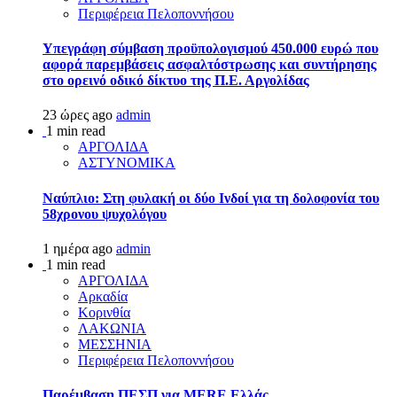
Περιφέρεια Πελοποννήσου
Υπεγράφη σύμβαση προϋπολογισμού 450.000 ευρώ που
αφορά παρεμβάσεις ασφαλτόστρωσης και συντήρησης
στο ορεινό οδικό δίκτυο της Π.Ε. Αργολίδας
23 ώρες ago
admin
1 min read
ΑΡΓΟΛΙΔΑ
ΑΣΤΥΝΟΜΙΚΑ
Ναύπλιο: Στη φυλακή οι δύο Ινδοί για τη δολοφονία του
58χρονου ψυχολόγου
1 ημέρα ago
admin
1 min read
ΑΡΓΟΛΙΔΑ
Αρκαδία
Κορινθία
ΛΑΚΩΝΙΑ
ΜΕΣΣΗΝΙΑ
Περιφέρεια Πελοποννήσου
Παρέμβαση ΠΕΣΠ για MERE Ελλάς