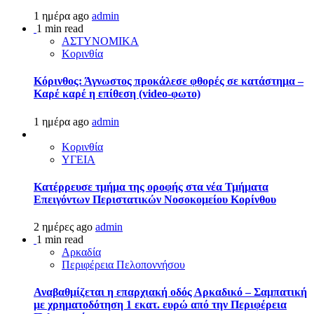
1 ημέρα ago
admin
1 min read
ΑΣΤΥΝΟΜΙΚΑ
Κορινθία
Κόρινθος: Άγνωστος προκάλεσε φθορές σε κατάστημα –
Καρέ καρέ η επίθεση (video-φωτο)
1 ημέρα ago
admin
Κορινθία
ΥΓΕΙΑ
Kατέρρευσε τμήμα της οροφής στα νέα Τμήματα
Επειγόντων Περιστατικών Νοσοκομείου Κορίνθου
2 ημέρες ago
admin
1 min read
Αρκαδία
Περιφέρεια Πελοποννήσου
Αναβαθμίζεται η επαρχιακή οδός Αρκαδικό – Σαμπατική
με χρηματοδότηση 1 εκατ. ευρώ από την Περιφέρεια