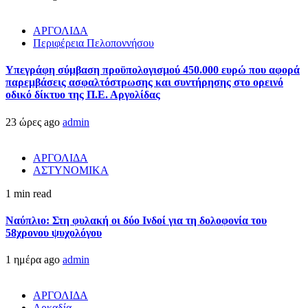
ΑΡΓΟΛΙΔΑ
Περιφέρεια Πελοποννήσου
Υπεγράφη σύμβαση προϋπολογισμού 450.000 ευρώ που αφορά
παρεμβάσεις ασφαλτόστρωσης και συντήρησης στο ορεινό
οδικό δίκτυο της Π.Ε. Αργολίδας
23 ώρες ago
admin
ΑΡΓΟΛΙΔΑ
ΑΣΤΥΝΟΜΙΚΑ
1 min read
Ναύπλιο: Στη φυλακή οι δύο Ινδοί για τη δολοφονία του
58χρονου ψυχολόγου
1 ημέρα ago
admin
ΑΡΓΟΛΙΔΑ
Αρκαδία