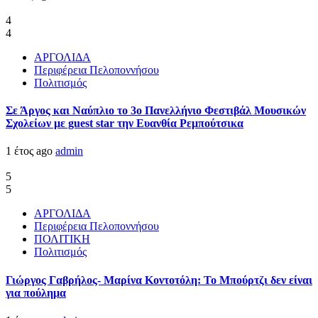
4
4
ΑΡΓΟΛΙΔΑ
Περιφέρεια Πελοποννήσου
Πολιτισμός
Σε Άργος και Ναύπλιο το 3ο Πανελλήνιο Φεστιβάλ Μουσικών
Σχολείων με guest star την Ευανθία Ρεμπούτσικα
1 έτος ago
admin
5
5
ΑΡΓΟΛΙΔΑ
Περιφέρεια Πελοποννήσου
ΠΟΛΙΤΙΚΗ
Πολιτισμός
Γιώργος Γαβρήλος- Μαρίνα Κοντοτόλη: Το Μπούρτζι δεν είναι
για πούλημα