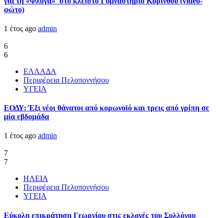
για τη «Φλόγα» στο κλειστό Γυμναστήριο Κορίνθου (video-
φώτο)
1 έτος ago
admin
6
6
ΕΛΛΑΔΑ
Περιφέρεια Πελοποννήσου
ΥΓΕΙΑ
ΕΟΔΥ: Έξι νέοι θάνατοι από κορωνοϊό και τρεις από γρίπη σε
μία εβδομάδα
1 έτος ago
admin
7
7
ΗΛΕΙΑ
Περιφέρεια Πελοποννήσου
ΥΓΕΙΑ
Εύκολη επικράτηση Γεωργίου στις εκλογές του Συλλόγου