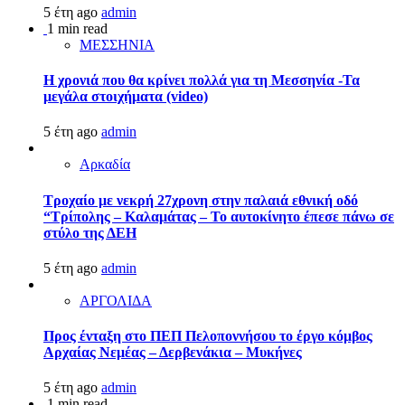
5 έτη ago
admin
1 min read
ΜΕΣΣΗΝΙΑ
Η χρονιά που θα κρίνει πολλά για τη Μεσσηνία -Τα
μεγάλα στοιχήματα (video)
5 έτη ago
admin
Αρκαδία
Τροχαίο με νεκρή 27χρονη στην παλαιά εθνική οδό
“Τρίπολης – Καλαμάτας – Το αυτοκίνητο έπεσε πάνω σε
στύλο της ΔΕΗ
5 έτη ago
admin
ΑΡΓΟΛΙΔΑ
Προς ένταξη στο ΠΕΠ Πελοποννήσου το έργο κόμβος
Αρχαίας Νεμέας – Δερβενάκια – Μυκήνες
5 έτη ago
admin
1 min read