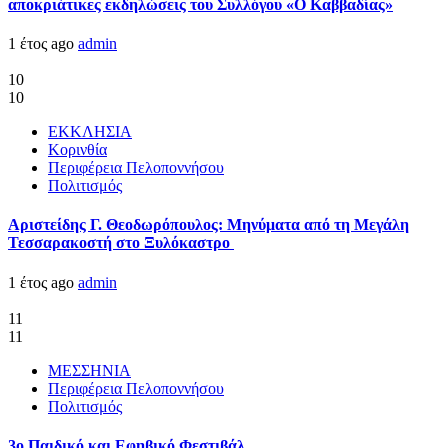
αποκριάτικες εκδηλώσεις του Συλλόγου «Ο Καββαδίας»
1 έτος ago
admin
10
10
ΕΚΚΛΗΣΙΑ
Κορινθία
Περιφέρεια Πελοποννήσου
Πολιτισμός
Αριστείδης Γ. Θεοδωρόπουλος: Μηνύματα από τη Μεγάλη
Τεσσαρακοστή στο Ξυλόκαστρο
1 έτος ago
admin
11
11
ΜΕΣΣΗΝΙΑ
Περιφέρεια Πελοποννήσου
Πολιτισμός
3ο Παιδικό και Εφηβικό Φεστιβάλ