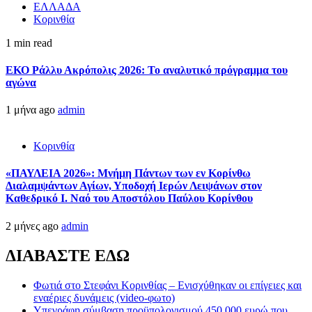
ΕΛΛΑΔΑ
Κορινθία
1 min read
ΕΚΟ Ράλλυ Ακρόπολις 2026: Το αναλυτικό πρόγραμμα του
αγώνα
1 μήνα ago
admin
Κορινθία
«ΠΑΥΛΕΙΑ 2026»: Μνήμη Πάντων των εν Κορίνθω
Διαλαμψάντων Αγίων, Υποδοχή Ιερών Λειψάνων στον
Καθεδρικό Ι. Ναό του Αποστόλου Παύλου Κορίνθου
2 μήνες ago
admin
ΔΙΑΒΑΣΤΕ ΕΔΩ
Φωτιά στο Στεφάνι Κορινθίας – Ενισχύθηκαν οι επίγειες και
εναέριες δυνάμεις (video-φωτο)
Υπεγράφη σύμβαση προϋπολογισμού 450.000 ευρώ που