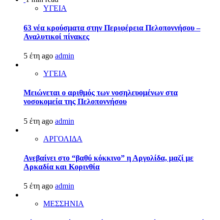
ΥΓΕΙΑ
63 νέα κρούσματα στην Περιφέρεια Πελοποννήσου –
Αναλυτικοί πίνακες
5 έτη ago
admin
ΥΓΕΙΑ
Μειώνεται ο αριθμός των νοσηλευομένων στα
νοσοκομεία της Πελοποννήσου
5 έτη ago
admin
ΑΡΓΟΛΙΔΑ
Ανεβαίνει στο “βαθύ κόκκινο” η Αργολίδα, μαζί με
Αρκαδία και Κορινθία
5 έτη ago
admin
ΜΕΣΣΗΝΙΑ