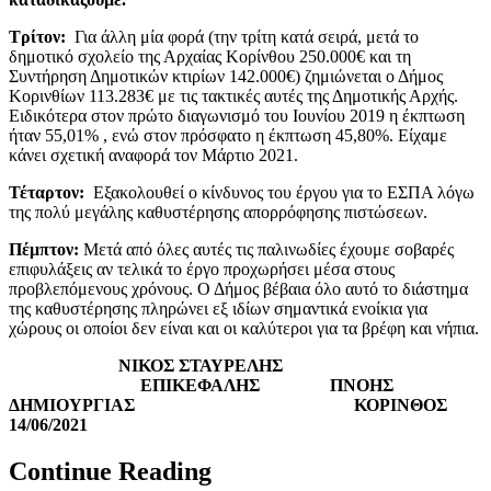
Τρίτον:
Για άλλη μία φορά (την τρίτη κατά σειρά, μετά το
δημοτικό σχολείο της Αρχαίας Κορίνθου 250.000€ και τη
Συντήρηση Δημοτικών κτιρίων 142.000€) ζημιώνεται ο Δήμος
Κορινθίων 113.283€ με τις τακτικές αυτές της Δημοτικής Αρχής.
Ειδικότερα στον πρώτο διαγωνισμό του Ιουνίου 2019 η έκπτωση
ήταν 55,01% , ενώ στον πρόσφατο η έκπτωση 45,80%. Είχαμε
κάνει σχετική αναφορά τον Μάρτιο 2021.
Τέταρτον:
Εξακολουθεί ο κίνδυνος του έργου για το ΕΣΠΑ λόγω
της πολύ μεγάλης καθυστέρησης απορρόφησης πιστώσεων.
Πέμπτον:
Μετά από όλες αυτές τις παλινωδίες έχουμε σοβαρές
επιφυλάξεις αν τελικά το έργο προχωρήσει μέσα στους
προβλεπόμενους χρόνους. Ο Δήμος βέβαια όλο αυτό το διάστημα
της καθυστέρησης πληρώνει εξ ιδίων σημαντικά ενοίκια για
χώρους οι οποίοι δεν είναι και οι καλύτεροι για τα βρέφη και νήπια.
ΝΙΚΟΣ ΣΤΑΥΡΕΛΗΣ
ΕΠΙΚΕΦΑΛΗΣ
ΠΝΟΗΣ
ΔΗΜΙΟΥΡΓΙΑΣ
ΚΟΡΙΝΘΟΣ
14/06/2021
Continue Reading