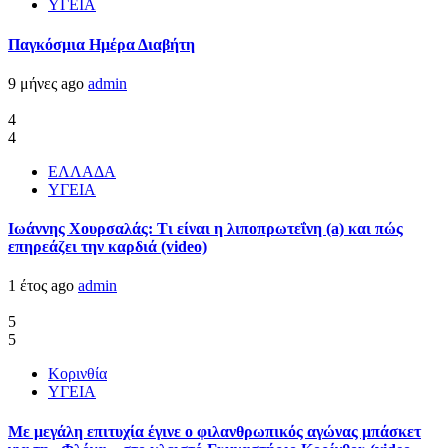
ΥΓΕΙΑ
Παγκόσμια Ημέρα Διαβήτη
9 μήνες ago
admin
4
4
ΕΛΛΑΔΑ
ΥΓΕΙΑ
Ιωάννης Χουρσαλάς: Τι είναι η λιποπρωτεΐνη (a) και πώς
επηρεάζει την καρδιά (video)
1 έτος ago
admin
5
5
Κορινθία
ΥΓΕΙΑ
Με μεγάλη επιτυχία έγινε ο φιλανθρωπικός αγώνας μπάσκετ