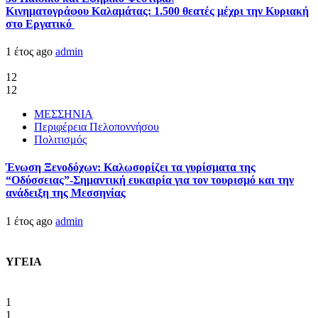
Κινηματογράφου Καλαμάτας: 1.500 θεατές μέχρι την Κυριακή
στο Εργατικό
1 έτος ago
admin
12
12
ΜΕΣΣΗΝΙΑ
Περιφέρεια Πελοποννήσου
Πολιτισμός
Ένωση Ξενοδόχων: Καλωσορίζει τα γυρίσματα της
“Οδύσσειας”-Σημαντική ευκαιρία για τον τουρισμό και την
ανάδειξη της Μεσσηνίας
1 έτος ago
admin
ΥΓΕΙΑ
1
1