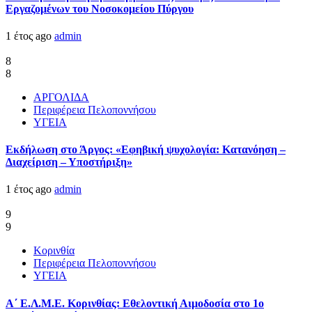
Εργαζομένων του Νοσοκομείου Πύργου
1 έτος ago
admin
8
8
ΑΡΓΟΛΙΔΑ
Περιφέρεια Πελοποννήσου
ΥΓΕΙΑ
Εκδήλωση στο Άργος: «Εφηβική ψυχολογία: Κατανόηση –
Διαχείριση – Υποστήριξη»
1 έτος ago
admin
9
9
Κορινθία
Περιφέρεια Πελοποννήσου
ΥΓΕΙΑ
Α΄ Ε.Λ.Μ.Ε. Κορινθίας: Εθελοντική Αιμοδοσία στο 1ο