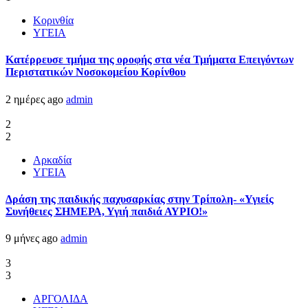
Κορινθία
ΥΓΕΙΑ
Kατέρρευσε τμήμα της οροφής στα νέα Τμήματα Επειγόντων
Περιστατικών Νοσοκομείου Κορίνθου
2 ημέρες ago
admin
2
2
Αρκαδία
ΥΓΕΙΑ
Δράση της παιδικής παχυσαρκίας στην Τρίπολη- «Υγιείς
Συνήθειες ΣΗΜΕΡΑ, Υγιή παιδιά ΑΥΡΙΟ!»
9 μήνες ago
admin
3
3
ΑΡΓΟΛΙΔΑ