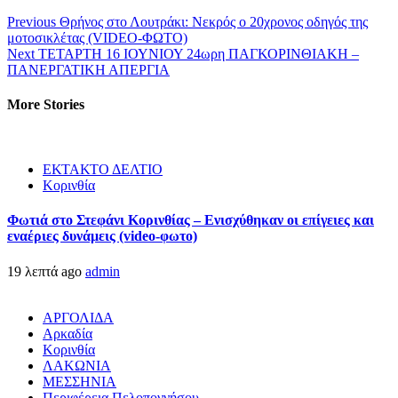
Previous
Θρήνος στο Λουτράκι: Νεκρός ο 20χρονος οδηγός της
μοτοσικλέτας (VIDEO-ΦΩΤΟ)
Next
ΤΕΤΑΡΤΗ 16 ΙΟΥΝΙΟΥ 24ωρη ΠΑΓΚΟΡΙΝΘΙΑΚΗ –
ΠΑΝΕΡΓΑΤΙΚΗ ΑΠΕΡΓΙΑ
More Stories
ΕΚΤΑΚΤΟ ΔΕΛΤΙΟ
Κορινθία
Φωτιά στο Στεφάνι Κορινθίας – Ενισχύθηκαν οι επίγειες και
εναέριες δυνάμεις (video-φωτο)
19 λεπτά ago
admin
ΑΡΓΟΛΙΔΑ
Αρκαδία
Κορινθία
ΛΑΚΩΝΙΑ
ΜΕΣΣΗΝΙΑ
Περιφέρεια Πελοποννήσου