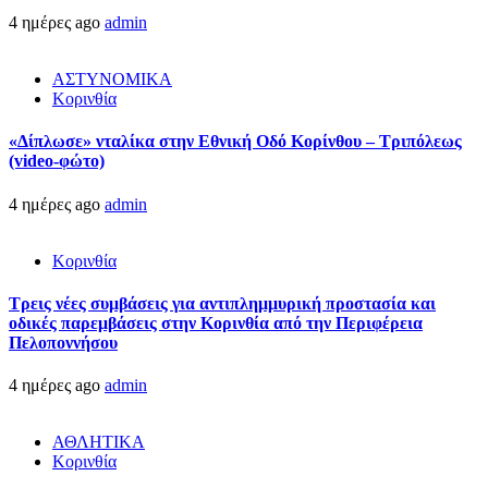
4 ημέρες ago
admin
ΑΣΤΥΝΟΜΙΚΑ
Κορινθία
«Δίπλωσε» νταλίκα στην Εθνική Oδό Κορίνθου – Τριπόλεως
(video-φώτο)
4 ημέρες ago
admin
Κορινθία
Τρεις νέες συμβάσεις για αντιπλημμυρική προστασία και
οδικές παρεμβάσεις στην Κορινθία από την Περιφέρεια
Πελοποννήσου
4 ημέρες ago
admin
ΑΘΛΗΤΙΚΑ
Κορινθία