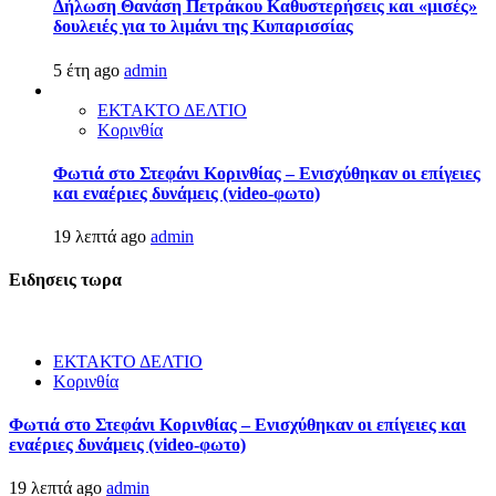
Δήλωση Θανάση Πετράκου Καθυστερήσεις και «μισές»
δουλειές για το λιμάνι της Κυπαρισσίας
5 έτη ago
admin
ΕΚΤΑΚΤΟ ΔΕΛΤΙΟ
Κορινθία
Φωτιά στο Στεφάνι Κορινθίας – Ενισχύθηκαν οι επίγειες
και εναέριες δυνάμεις (video-φωτο)
19 λεπτά ago
admin
Ειδησεις τωρα
ΕΚΤΑΚΤΟ ΔΕΛΤΙΟ
Κορινθία
Φωτιά στο Στεφάνι Κορινθίας – Ενισχύθηκαν οι επίγειες και
εναέριες δυνάμεις (video-φωτο)
19 λεπτά ago
admin