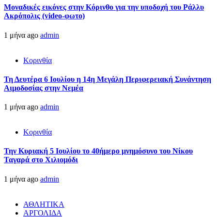
Μοναδικές εικόνες στην Κόρινθο για την υποδοχή του Ράλλυ
Ακρόπολις (video-φωτο)
1 μήνα ago
admin
Κορινθία
Τη Δευτέρα 6 Ιουλίου η 14η Μεγάλη Περιφερειακή Συνάντηση
Αιμοδοσίας στην Νεμέα
1 μήνα ago
admin
Κορινθία
Την Κυριακή 5 Ιουλίου το 40ήμερο μνημόσυνο του Νίκου
Ταγαρά στο Χιλιομόδι
1 μήνα ago
admin
ΑΘΛΗΤΙΚΑ
ΑΡΓΟΛΙΔΑ