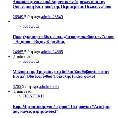
Αποφάσεις για σειρά σημαντικών θεμάτων από την
Οικονομική Επιτροπή της Περιφέρειας Πελοποννήσου
26549
5 έτη ago
admin
26549
Κορινθία
Προς έγκριση το δίκτυο αποχέτευσης ακαθάρτων Άσσου
– Λεχαίου – Βόχας Κορινθίας
24665
5 έτη ago
admin
24665
1 min read
Κορινθία
Μπλόκα της Τροχαίας στα διόδια Σπαθοβουνίου στην
Εθνική Οδό Κορίνθου-Τρίπολης (video-φώτο)
6765
5 έτη ago
admin
6765
1 min read
ΠΟΛΙΤΙΚΗ
Κυρ. Μητσοτάκης για 5ο χρυσό Πετρούνια: “Λευτέρη,
μας κάνεις περήφανους!”