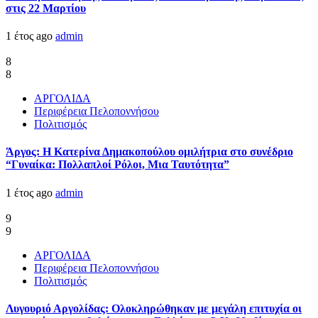
στις 22 Μαρτίου
1 έτος ago
admin
8
8
ΑΡΓΟΛΙΔΑ
Περιφέρεια Πελοποννήσου
Πολιτισμός
Άργος: Η Κατερίνα Δημακοπούλου ομιλήτρια στο συνέδριο
“Γυναίκα: Πολλαπλοί Ρόλοι, Μια Ταυτότητα”
1 έτος ago
admin
9
9
ΑΡΓΟΛΙΔΑ
Περιφέρεια Πελοποννήσου
Πολιτισμός
Λυγουριό Αργολίδας: Ολοκληρώθηκαν με μεγάλη επιτυχία οι