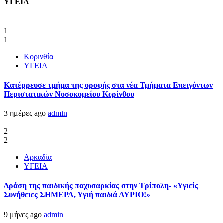
ΥΓΕΙΑ
1
1
Κορινθία
ΥΓΕΙΑ
Kατέρρευσε τμήμα της οροφής στα νέα Τμήματα Επειγόντων
Περιστατικών Νοσοκομείου Κορίνθου
3 ημέρες ago
admin
2
2
Αρκαδία
ΥΓΕΙΑ
Δράση της παιδικής παχυσαρκίας στην Τρίπολη- «Υγιείς
Συνήθειες ΣΗΜΕΡΑ, Υγιή παιδιά ΑΥΡΙΟ!»
9 μήνες ago
admin