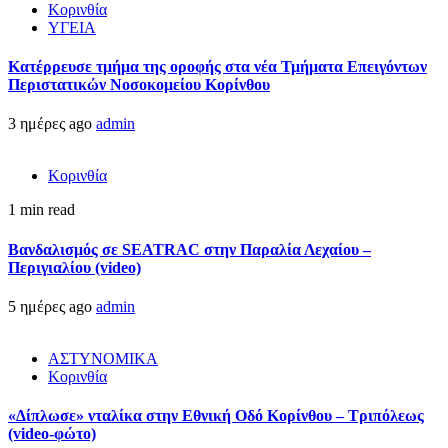
Κορινθία
ΥΓΕΙΑ
Kατέρρευσε τμήμα της οροφής στα νέα Τμήματα Επειγόντων
Περιστατικών Νοσοκομείου Κορίνθου
3 ημέρες ago
admin
Κορινθία
1 min read
Βανδαλισμός σε SEATRAC στην Παραλία Λεχαίου –
Περιγιαλίου (video)
5 ημέρες ago
admin
ΑΣΤΥΝΟΜΙΚΑ
Κορινθία
«Δίπλωσε» νταλίκα στην Εθνική Oδό Κορίνθου – Τριπόλεως
(video-φώτο)