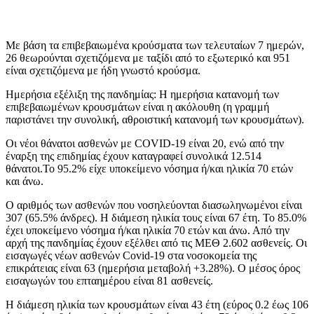
Με βάση τα επιβεβαιωμένα κρούσματα των τελευταίων 7 ημερών,
26 θεωρούνται σχετιζόμενα με ταξίδι από το εξωτερικό και 951
είναι σχετιζόμενα με ήδη γνωστό κρούσμα.
Ημερήσια εξέλιξη της πανδημίας: Η ημερήσια κατανομή των
επιβεβαιωμένων κρουσμάτων είναι η ακόλουθη (η γραμμή
παριστάνει την συνολική, αθροιστική κατανομή των κρουσμάτων).
Οι νέοι θάνατοι ασθενών με COVID-19 είναι 20, ενώ από την
έναρξη της επιδημίας έχουν καταγραφεί συνολικά 12.514
θάνατοι.Το 95.2% είχε υποκείμενο νόσημα ή/και ηλικία 70 ετών
και άνω.
Ο αριθμός των ασθενών που νοσηλεύονται διασωληνωμένοι είναι
307 (65.5% άνδρες). Η διάμεση ηλικία τους είναι 67 έτη. To 85.0%
έχει υποκείμενο νόσημα ή/και ηλικία 70 ετών και άνω. Από την
αρχή της πανδημίας έχουν εξέλθει από τις ΜΕΘ 2.602 ασθενείς. Οι
εισαγωγές νέων ασθενών Covid-19 στα νοσοκομεία της
επικράτειας είναι 63 (ημερήσια μεταβολή +3.28%). Ο μέσος όρος
εισαγωγών του επταημέρου είναι 81 ασθενείς.
Η διάμεση ηλικία των κρουσμάτων είναι 43 έτη (εύρος 0.2 έως 106