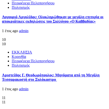
Περιφέρεια Πελοποννήσου
Πολιτισμός
Λυγουριό Αργολίδας: Ολοκληρώθηκαν με μεγάλη επιτυχία οι
αποκριάτικες εκδηλώσεις του Συλλόγου «Ο Καββαδίας»
1 έτος ago
admin
10
10
ΕΚΚΛΗΣΙΑ
Κορινθία
Περιφέρεια Πελοποννήσου
Πολιτισμός
Αριστείδης Γ. Θεοδωρόπουλος: Μηνύματα από τη Μεγάλη
Τεσσαρακοστή στο Ξυλόκαστρο
1 έτος ago
admin
11
11