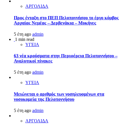
ΑΡΓΟΛΙΔΑ
Προς ένταξη στο ΠΕΠ Πελοποννήσου το έργο κόμβος
Αρχαίας Νεμέας – Δερβενάκια – Μυκήνες
5 έτη ago
admin
1 min read
ΥΓΕΙΑ
63 νέα κρούσματα στην Περιφέρεια Πελοποννήσου –
Αναλυτικοί πίνακες
5 έτη ago
admin
ΥΓΕΙΑ
Μειώνεται ο αριθμός των νοσηλευομένων στα
νοσοκομεία της Πελοποννήσου
5 έτη ago
admin
ΑΡΓΟΛΙΔΑ