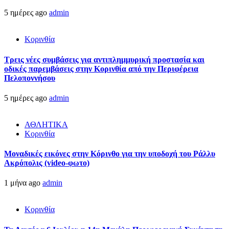
5 ημέρες ago
admin
Κορινθία
Τρεις νέες συμβάσεις για αντιπλημμυρική προστασία και
οδικές παρεμβάσεις στην Κορινθία από την Περιφέρεια
Πελοποννήσου
5 ημέρες ago
admin
ΑΘΛΗΤΙΚΑ
Κορινθία
Μοναδικές εικόνες στην Κόρινθο για την υποδοχή του Ράλλυ
Ακρόπολις (video-φωτο)
1 μήνα ago
admin
Κορινθία