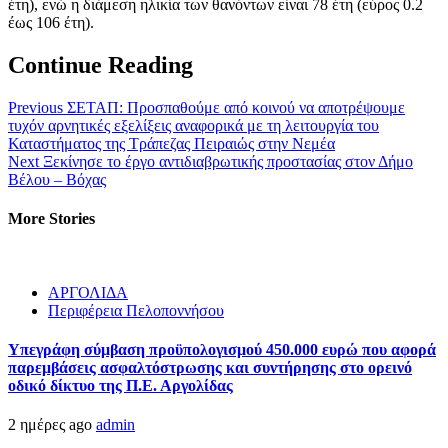
έτη), ενώ η διάμεση ηλικία των θανόντων είναι 78 έτη (εύρος 0.2
έως 106 έτη).
Continue Reading
Previous
ΣΕΤΑΠ: Προσπαθούμε από κοινού να αποτρέψουμε
τυχόν αρνητικές εξελίξεις αναφορικά με τη λειτουργία του
Καταστήματος της Τράπεζας Πειραιώς στην Νεμέα
Next
Ξεκίνησε το έργο αντιδιαβρωτικής προστασίας στον Δήμο
Βέλου – Βόχας
More Stories
ΑΡΓΟΛΙΔΑ
Περιφέρεια Πελοποννήσου
Υπεγράφη σύμβαση προϋπολογισμού 450.000 ευρώ που αφορά
παρεμβάσεις ασφαλτόστρωσης και συντήρησης στο ορεινό
οδικό δίκτυο της Π.Ε. Αργολίδας
2 ημέρες ago
admin