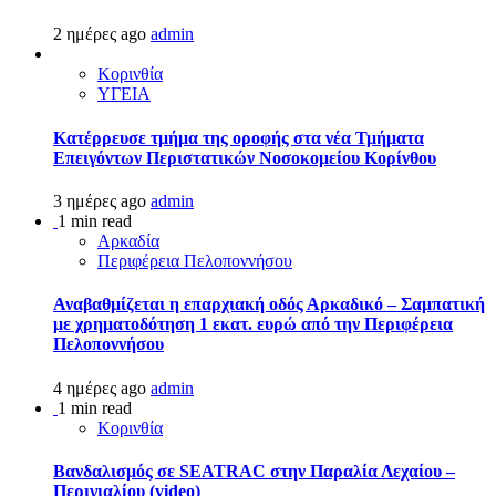
2 ημέρες ago
admin
Κορινθία
ΥΓΕΙΑ
Kατέρρευσε τμήμα της οροφής στα νέα Τμήματα
Επειγόντων Περιστατικών Νοσοκομείου Κορίνθου
3 ημέρες ago
admin
1 min read
Αρκαδία
Περιφέρεια Πελοποννήσου
Αναβαθμίζεται η επαρχιακή οδός Αρκαδικό – Σαμπατική
με χρηματοδότηση 1 εκατ. ευρώ από την Περιφέρεια
Πελοποννήσου
4 ημέρες ago
admin
1 min read
Κορινθία
Βανδαλισμός σε SEATRAC στην Παραλία Λεχαίου –
Περιγιαλίου (video)