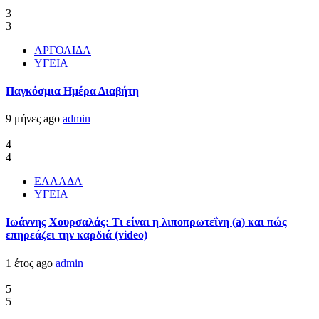
3
3
ΑΡΓΟΛΙΔΑ
ΥΓΕΙΑ
Παγκόσμια Ημέρα Διαβήτη
9 μήνες ago
admin
4
4
ΕΛΛΑΔΑ
ΥΓΕΙΑ
Ιωάννης Χουρσαλάς: Τι είναι η λιποπρωτεΐνη (a) και πώς
επηρεάζει την καρδιά (video)
1 έτος ago
admin
5
5