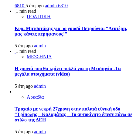
6810
5 έτη ago
admin
6810
1 min read
ΠΟΛΙΤΙΚΗ
Κυρ. Μητσοτάκης για 5ο χρυσό Πετρούνια: “Λευτέρη,
μας κάνεις περήφανους!”
5 έτη ago
admin
1 min read
ΜΕΣΣΗΝΙΑ
Η χρονιά που θα κρίνει πολλά για τη Μεσσηνία -Τα
μεγάλα στοιχήματα (video)
5 έτη ago
admin
Αρκαδία
Τροχαίο με νεκρή 27χρονη στην παλαιά εθνική οδό
“Τρίπολης – Καλαμάτας – Το αυτοκίνητο έπεσε πάνω σε
στύλο της ΔΕΗ
5 έτη ago
admin