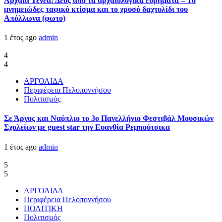
Αρχαία Τενέα: Δέος από τα αρχαιολογικά ευρήματα – Το
μνημειώδες ταφικό κτίσμα και το χρυσό δαχτυλίδι του
Απόλλωνα (φωτο)
1 έτος ago
admin
4
4
ΑΡΓΟΛΙΔΑ
Περιφέρεια Πελοποννήσου
Πολιτισμός
Σε Άργος και Ναύπλιο το 3ο Πανελλήνιο Φεστιβάλ Μουσικών
Σχολείων με guest star την Ευανθία Ρεμπούτσικα
1 έτος ago
admin
5
5
ΑΡΓΟΛΙΔΑ
Περιφέρεια Πελοποννήσου
ΠΟΛΙΤΙΚΗ
Πολιτισμός