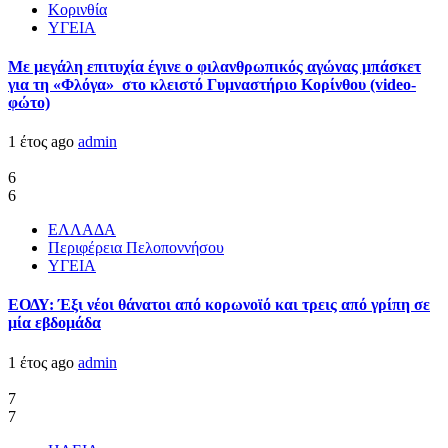
Κορινθία
ΥΓΕΙΑ
Με μεγάλη επιτυχία έγινε ο φιλανθρωπικός αγώνας μπάσκετ
για τη «Φλόγα» στο κλειστό Γυμναστήριο Κορίνθου (video-
φώτο)
1 έτος ago
admin
6
6
ΕΛΛΑΔΑ
Περιφέρεια Πελοποννήσου
ΥΓΕΙΑ
ΕΟΔΥ: Έξι νέοι θάνατοι από κορωνοϊό και τρεις από γρίπη σε
μία εβδομάδα
1 έτος ago
admin
7
7