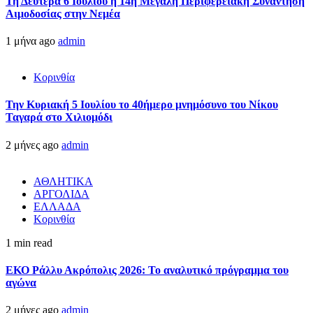
Τη Δευτέρα 6 Ιουλίου η 14η Μεγάλη Περιφερειακή Συνάντηση
Αιμοδοσίας στην Νεμέα
1 μήνα ago
admin
Κορινθία
Την Κυριακή 5 Ιουλίου το 40ήμερο μνημόσυνο του Νίκου
Ταγαρά στο Χιλιομόδι
2 μήνες ago
admin
ΑΘΛΗΤΙΚΑ
ΑΡΓΟΛΙΔΑ
ΕΛΛΑΔΑ
Κορινθία
1 min read
ΕΚΟ Ράλλυ Ακρόπολις 2026: Το αναλυτικό πρόγραμμα του
αγώνα
2 μήνες ago
admin