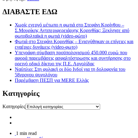
ΔΙΑΒΑΣΤΕ ΕΔΩ
Χωρίς ενεργό μέτωπο η φωτιά στο Στεφάνι Κορίνθου –
Σ.Μουρίκης Αντιπεριφερειάρχης Κορινθίας: Ξεκίνησε από
φωτοβολταϊκά η φωτιά (video-φώτο)
Φωτιά στο Στεφάνι Κορινθίας – Ενισχύθηκαν οι επίγειες και
εναέριες δυνάμεις (video-φωτο)
Υπεγράφη σύμβαση προϋπολογισμού 450.000 ευρώ που
αφορά παρεμβάσεις ασφαλτόστρωσης και συντήρησης στο
ορεινό οδικό δίκτυο της Π.Ε. Αργολίδας
Ναύπλιο: Στη φυλακή οι δύο Ινδοί για τη δολοφονία του
58χρονου ψυχολόγου
Παρέμβαση ΠΕΣΠ για MERE Ελλάς
Kατηγορίες
Kατηγορίες
1 min read