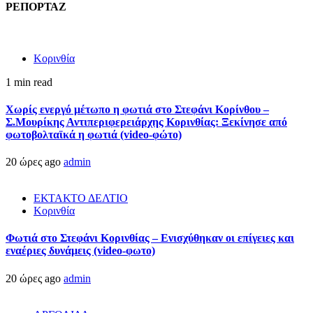
ΡΕΠΟΡΤΑΖ
Κορινθία
1 min read
Χωρίς ενεργό μέτωπο η φωτιά στο Στεφάνι Κορίνθου –
Σ.Μουρίκης Αντιπεριφερειάρχης Κορινθίας: Ξεκίνησε από
φωτοβολταϊκά η φωτιά (video-φώτο)
20 ώρες ago
admin
ΕΚΤΑΚΤΟ ΔΕΛΤΙΟ
Κορινθία
Φωτιά στο Στεφάνι Κορινθίας – Ενισχύθηκαν οι επίγειες και
εναέριες δυνάμεις (video-φωτο)
20 ώρες ago
admin