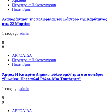
Αρκαδία
Περιφέρεια Πελοποννήσου
Πολιτισμός
Αναπαράσταση της πολιορκίας του Κάστρου της Καρύταινας
στις 22 Μαρτίου
1 έτος ago
admin
8
8
ΑΡΓΟΛΙΔΑ
Περιφέρεια Πελοποννήσου
Πολιτισμός
Άργος: Η Κατερίνα Δημακοπούλου ομιλήτρια στο συνέδριο
“Γυναίκα: Πολλαπλοί Ρόλοι, Μια Ταυτότητα”
1 έτος ago
admin
9
9
ΑΡΓΟΛΙΔΑ