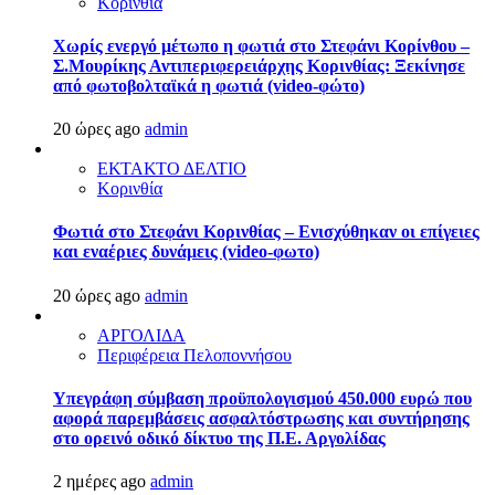
Κορινθία
Χωρίς ενεργό μέτωπο η φωτιά στο Στεφάνι Κορίνθου –
Σ.Μουρίκης Αντιπεριφερειάρχης Κορινθίας: Ξεκίνησε
από φωτοβολταϊκά η φωτιά (video-φώτο)
20 ώρες ago
admin
ΕΚΤΑΚΤΟ ΔΕΛΤΙΟ
Κορινθία
Φωτιά στο Στεφάνι Κορινθίας – Ενισχύθηκαν οι επίγειες
και εναέριες δυνάμεις (video-φωτο)
20 ώρες ago
admin
ΑΡΓΟΛΙΔΑ
Περιφέρεια Πελοποννήσου
Υπεγράφη σύμβαση προϋπολογισμού 450.000 ευρώ που
αφορά παρεμβάσεις ασφαλτόστρωσης και συντήρησης
στο ορεινό οδικό δίκτυο της Π.Ε. Αργολίδας
2 ημέρες ago
admin