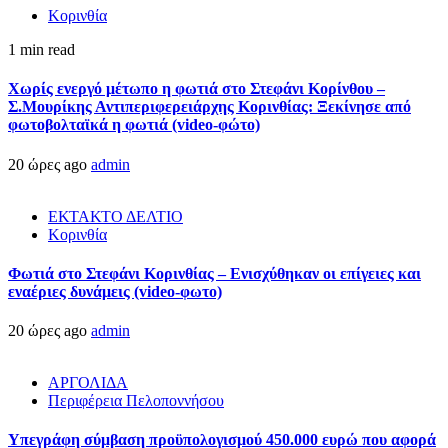
Κορινθία
1 min read
Χωρίς ενεργό μέτωπο η φωτιά στο Στεφάνι Κορίνθου –
Σ.Μουρίκης Αντιπεριφερειάρχης Κορινθίας: Ξεκίνησε από
φωτοβολταϊκά η φωτιά (video-φώτο)
20 ώρες ago
admin
ΕΚΤΑΚΤΟ ΔΕΛΤΙΟ
Κορινθία
Φωτιά στο Στεφάνι Κορινθίας – Ενισχύθηκαν οι επίγειες και
εναέριες δυνάμεις (video-φωτο)
20 ώρες ago
admin
ΑΡΓΟΛΙΔΑ
Περιφέρεια Πελοποννήσου
Υπεγράφη σύμβαση προϋπολογισμού 450.000 ευρώ που αφορά