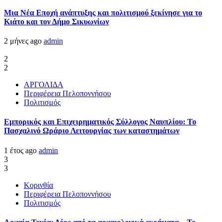
Μια Νέα Εποχή ανάπτυξης και πολιτισμού ξεκίνησε για το
Κιάτο και τον Δήμο Σικυωνίων
2 μήνες ago
admin
2
2
ΑΡΓΟΛΙΔΑ
Περιφέρεια Πελοποννήσου
Πολιτισμός
Εμπορικός και Επιχειρηματικός Σύλλογος Ναυπλίου: Το
Πασχαλινό Ωράριο Λειτουργίας των καταστημάτων
1 έτος ago
admin
3
3
Κορινθία
Περιφέρεια Πελοποννήσου
Πολιτισμός