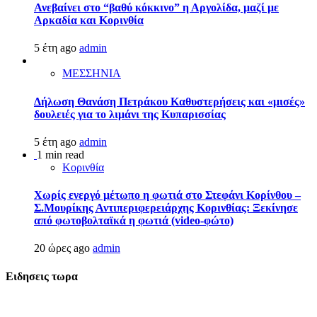
Ανεβαίνει στο “βαθύ κόκκινο” η Αργολίδα, μαζί με
Αρκαδία και Κορινθία
5 έτη ago
admin
ΜΕΣΣΗΝΙΑ
Δήλωση Θανάση Πετράκου Καθυστερήσεις και «μισές»
δουλειές για το λιμάνι της Κυπαρισσίας
5 έτη ago
admin
1 min read
Κορινθία
Χωρίς ενεργό μέτωπο η φωτιά στο Στεφάνι Κορίνθου –
Σ.Μουρίκης Αντιπεριφερειάρχης Κορινθίας: Ξεκίνησε
από φωτοβολταϊκά η φωτιά (video-φώτο)
20 ώρες ago
admin
Ειδησεις τωρα