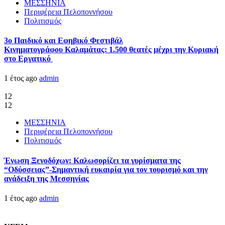
ΜΕΣΣΗΝΙΑ
Περιφέρεια Πελοποννήσου
Πολιτισμός
3ο Παιδικό και Εφηβικό Φεστιβάλ
Κινηματογράφου Καλαμάτας: 1.500 θεατές μέχρι την Κυριακή
στο Εργατικό
1 έτος ago
admin
12
12
ΜΕΣΣΗΝΙΑ
Περιφέρεια Πελοποννήσου
Πολιτισμός
Ένωση Ξενοδόχων: Καλωσορίζει τα γυρίσματα της
“Οδύσσειας”-Σημαντική ευκαιρία για τον τουρισμό και την
ανάδειξη της Μεσσηνίας
1 έτος ago
admin