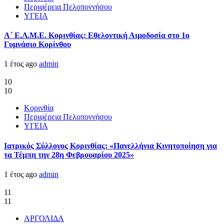
Περιφέρεια Πελοποννήσου
ΥΓΕΙΑ
Α΄ Ε.Λ.Μ.Ε. Κορινθίας: Εθελοντική Αιμοδοσία στο 1ο
Γυμνάσιο Κορίνθου
1 έτος ago
admin
10
10
Κορινθία
Περιφέρεια Πελοποννήσου
ΥΓΕΙΑ
Ιατρικός Σύλλογος Κορινθίας: «Πανελλήνια Κινητοποίηση για
τα Τέμπη την 28η Φεβρουαρίου 2025»
1 έτος ago
admin
11
11
ΑΡΓΟΛΙΔΑ