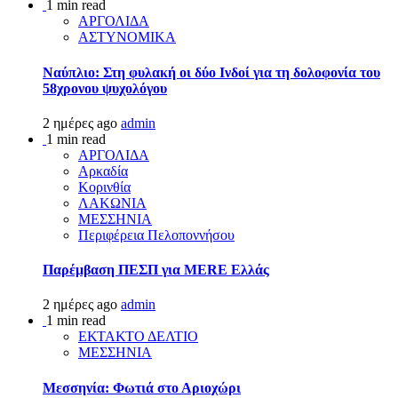
1 min read
ΑΡΓΟΛΙΔΑ
ΑΣΤΥΝΟΜΙΚΑ
Ναύπλιο: Στη φυλακή οι δύο Ινδοί για τη δολοφονία του
58χρονου ψυχολόγου
2 ημέρες ago
admin
1 min read
ΑΡΓΟΛΙΔΑ
Αρκαδία
Κορινθία
ΛΑΚΩΝΙΑ
ΜΕΣΣΗΝΙΑ
Περιφέρεια Πελοποννήσου
Παρέμβαση ΠΕΣΠ για MERE Ελλάς
2 ημέρες ago
admin
1 min read
ΕΚΤΑΚΤΟ ΔΕΛΤΙΟ
ΜΕΣΣΗΝΙΑ
Μεσσηνία: Φωτιά στο Αριοχώρι