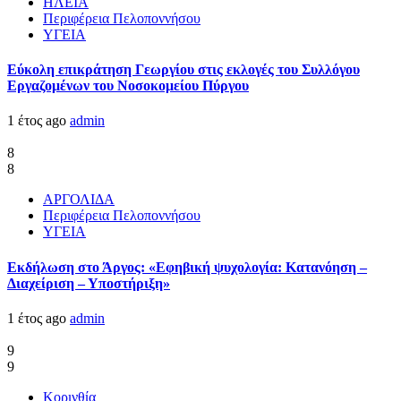
ΗΛΕΙΑ
Περιφέρεια Πελοποννήσου
ΥΓΕΙΑ
Εύκολη επικράτηση Γεωργίου στις εκλογές του Συλλόγου
Εργαζομένων του Νοσοκομείου Πύργου
1 έτος ago
admin
8
8
ΑΡΓΟΛΙΔΑ
Περιφέρεια Πελοποννήσου
ΥΓΕΙΑ
Εκδήλωση στο Άργος: «Εφηβική ψυχολογία: Κατανόηση –
Διαχείριση – Υποστήριξη»
1 έτος ago
admin
9
9
Κορινθία