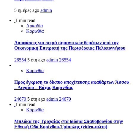
5 ημέρες ago
admin
1 min read
Αρκαδία
Κορινθία
Αποφάσεις για σειρά σημαντικών θεμάτων από την
Οικονομική Επιτροπή της Περιφέρειας Πελοποννήσου
26554
5 έτη ago
admin
26554
Κορινθία
Προς έγκριση το δίκτυο αποχέτευσης ακαθάρτων Άσσου
– Λεχαίου – Βόχας Κορινθίας
24670
5 έτη ago
admin
24670
1 min read
Κορινθία
Μπλόκα της Τροχαίας στα διόδια Σπαθοβουνίου στην
Εθνική Οδό Κορίνθου-Τρίπολης (video-φώτο)