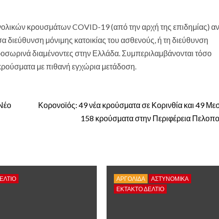
νολικών κρουσμάτων COVID-19 (από την αρχή της επιδημίας) α
α διεύθυνση μόνιμης κατοικίας του ασθενούς, ή τη διεύθυνση
ροσωρινά διαμένοντες στην Ελλάδα. Συμπεριλαμβάνονται τόσο
ι κρούσματα με πιθανή εγχώρια μετάδοση.
Νέο
Κορονοϊός: 49 νέα κρούσματα σε Κορινθία και 49 Με
158 κρούσματα στην Περιφέρεια Πελοπ
ΕΛΤΙΟ
ΑΡΓΟΛΙΔΑ
ΑΣΤΥΝΟΜΙΚΑ
ΕΚΤΑΚΤΟ ΔΕΛΤΙΟ