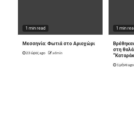
1 min read
1 min re
Μεσσηνία: Φωτιά στο Αριοχώρι
Βρέθηκαν
στη θαλά
23 ώρες ago
admin
“Καταράκ
1 μήνα ag