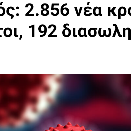
ός: 2.856 νέα κρ
τοι, 192 διασωλ