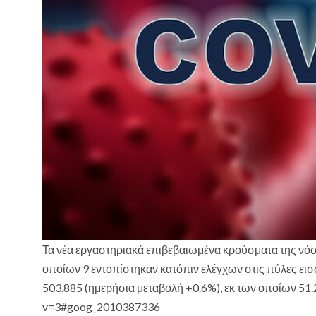
Τα νέα εργαστηριακά επιβεβαιωμένα κρούσματα της νόσο
οποίων 9 εντοπίστηκαν κατόπιν ελέγχων στις πύλες ει
503.885 (ημερήσια μεταβολή +0.6%), εκ των οποίων 51.2
v=3#goog_2010387336