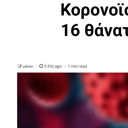
Κορονοϊ
16 θάνα
5 έτη ago
admin
1 min read