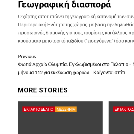
Γεωγραφική διασπορά
Ο χάρτης αποτυπώνει τη γεωγραφική κατανομή των συ
Περιφερειακή Ενότητα της χώρας, με βάση την δηλωθείσ
προσωρινής διαμονής για τους τουρίστες και άλλους π
κρούσματα με ιστορικό ταξιδίου (“εισαγόμενα”) όσο κα
Continue
Previous
Reading
Φωτιά Aρχαία Ολυμπία: Εγκλωβισμένοι στο Πελόπιο – 
μήνυμα 112 για εκκένωση χωριών – Καίγονται σπίτι
MORE STORIES
ΕΚΤΑΚΤΟ ΔΕΛΤΙΟ
ΜΕΣΣΗΝΙΑ
ΕΚΤΑΚΤΟ Δ