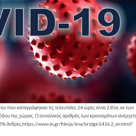
υ που καταγράφηκαν τις τελευταίες 24 ώρες είναι 2.856, εκ των
σόδου της χώρας. Ο συνολικός αριθμός των κρουσμάτων ανέρχετα
% άνδρες.https://www.in.gr/filesjs/ima/bridge3.416.2_en.html?