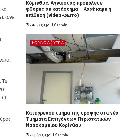
Κόρινθος: Άγνωστος προκάλεσε
 και
φθορές σε κατάστημα – Καρέ καρέ η
επίθεση (video-φωτο)
l: 0.98
24 ώρες ago
admin
ή
ΚΟΡΙΝΘΊΑ
ΥΓΕΙΑ
νατοι.
. To
20
. Ο
Kατέρρευσε τμήμα της οροφής στα νέα
εύρος
Τμήματα Επειγόντων Περιστατικών
Νοσοκομείου Κορίνθου
2 ημέρες ago
admin