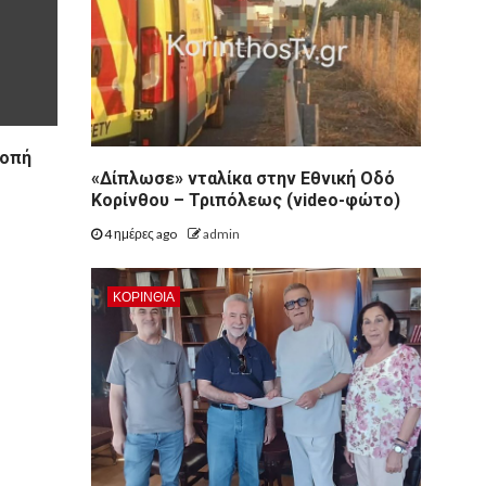
ροπή
«Δίπλωσε» νταλίκα στην Εθνική Oδό
Κορίνθου – Τριπόλεως (video-φώτο)
4 ημέρες ago
admin
ΚΟΡΙΝΘΊΑ