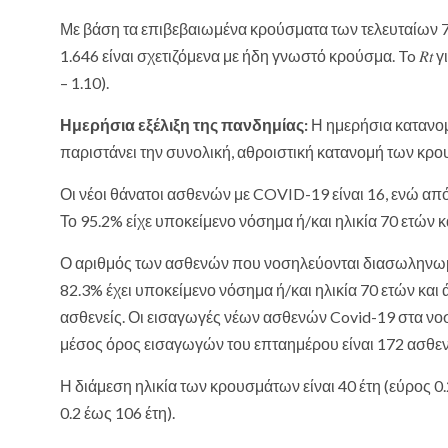
Με βάση τα επιβεβαιωμένα κρούσματα των τελευταίων 7 
1.646 είναι σχετιζόμενα με ήδη γνωστό κρούσμα. To 𝑅𝑡 
– 1.10).
Ημερήσια εξέλιξη της πανδημίας:
Η ημερήσια κατανομ
παριστάνει την συνολική, αθροιστική κατανομή των κρ
Οι νέοι θάνατοι ασθενών με COVID-19 είναι 16, ενώ από
Το 95.2% είχε υποκείμενο νόσημα ή/και ηλικία 70 ετών κ
Ο αριθμός των ασθενών που νοσηλεύονται διασωληνωμένοι
82.3% έχει υποκείμενο νόσημα ή/και ηλικία 70 ετών και
ασθενείς. Οι εισαγωγές νέων ασθενών Covid-19 στα νοσ
μέσος όρος εισαγωγών του επταημέρου είναι 172 ασθεν
Η διάμεση ηλικία των κρουσμάτων είναι 40 έτη (εύρος 0.
0.2 έως 106 έτη).