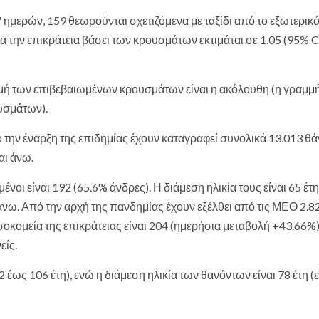
ημερών, 159 θεωρούνται σχετιζόμενα με ταξίδι από το εξωτερικό
για την επικράτεια βάσει των κρουσμάτων εκτιμάται σε 1.05 (95% Cr
ή των επιβεβαιωμένων κρουσμάτων είναι η ακόλουθη (η γραμμ
ουσμάτων).
 την έναρξη της επιδημίας έχουν καταγραφεί συνολικά 13.013 θά
αι άνω.
 είναι 192 (65.6% άνδρες). Η διάμεση ηλικία τους είναι 65 έτη
 άνω. Από την αρχή της πανδημίας έχουν εξέλθει από τις ΜΕΘ 2.8
οκομεία της επικράτειας είναι 204 (ημερήσια μεταβολή +43.66%)
είς.
2 έως 106 έτη), ενώ η διάμεση ηλικία των θανόντων είναι 78 έτη (