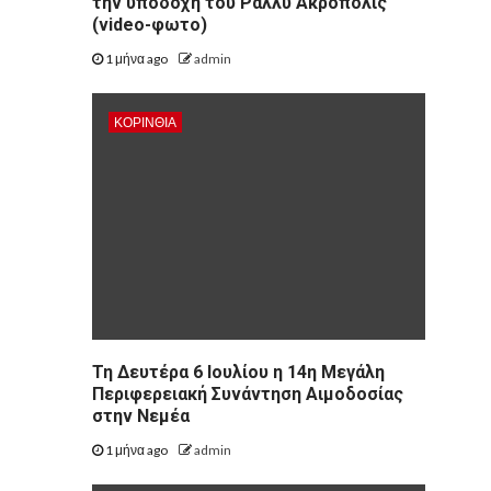
την υποδοχή του Ράλλυ Ακρόπολις
(video-φωτο)
1 μήνα ago
admin
ΚΟΡΙΝΘΊΑ
Τη Δευτέρα 6 Ιουλίου η 14η Μεγάλη
Περιφερειακή Συνάντηση Αιμοδοσίας
στην Νεμέα
1 μήνα ago
admin