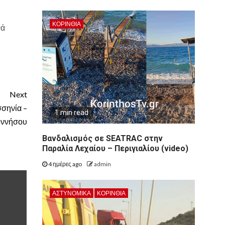
ΚΟΡΙΝΘΊΑ
νά
Next
σσηνία –
1 min read
οννήσου
Βανδαλισμός σε SEATRAC στην
Παραλία Λεχαίου – Περιγιαλίου (video)
4 ημέρες ago
admin
ΑΣΤΥΝΟΜΙΚΑ
ΚΟΡΙΝΘΊΑ