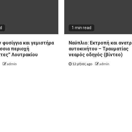
ad
1 min read
 φυσίγγια και γεμιστήρα
Ναύπλιο: Εκτροπή και ανατ
σσια περιοχή
αυτοκινήτου – Τραυματίας
τες” Λουτρακίου
νεαρός οδηγός (βίντεο)
o
admin
12 μήνες ago
admin