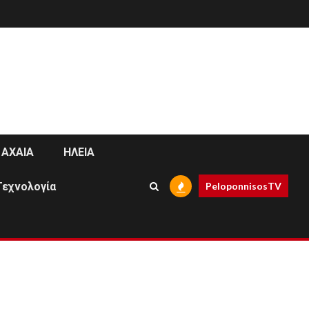
ΑΧΑΙΑ
ΗΛΕΙΑ
Τεχνολογία
PeloponnisosTV