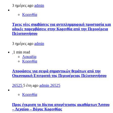
3 ημέρες ago
admin
Κορινθία
Τρεις νέες συμβάσεις για αντιπλημμυρική προστασία και
οδικές παρεμβάσεις στην Κορινθία από την Περιφέρεια
Πελοποννήσου
3 ημέρες ago
admin
1 min read
Αρκαδία
Κορινθία
Αποφάσεις για σειρά σημαντικών θεμάτων από την
Οικονομική Επιτροπή της Περιφέρειας Πελοποννήσου
26525
5 έτη ago
admin
26525
Κορινθία
Προς έγκριση το δίκτυο αποχέτευσης ακαθάρτων Άσσου
– Λεχαίου – Βόχας Κορινθίας