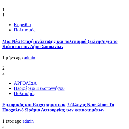
1
1
Κορινθία
Πολιτισμός
Μια Νέα Εποχή ανάπτυξης και πολιτισμού ξεκίνησε για το
Κιάτο και τον Δήμο Σικυωνίων
1 μήνα ago
admin
2
2
ΑΡΓΟΛΙΔΑ
Περιφέρεια Πελοποννήσου
Πολιτισμός
Εμπορικός και Επιχειρηματικός Σύλλογος Ναυπλίου: Το
Πασχαλινό Ωράριο Λειτουργίας των καταστημάτων
1 έτος ago
admin
3