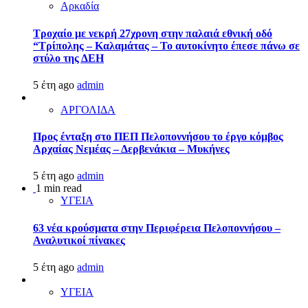
Αρκαδία
Τροχαίο με νεκρή 27χρονη στην παλαιά εθνική οδό
“Τρίπολης – Καλαμάτας – Το αυτοκίνητο έπεσε πάνω σε
στύλο της ΔΕΗ
5 έτη ago
admin
ΑΡΓΟΛΙΔΑ
Προς ένταξη στο ΠΕΠ Πελοποννήσου το έργο κόμβος
Αρχαίας Νεμέας – Δερβενάκια – Μυκήνες
5 έτη ago
admin
1 min read
ΥΓΕΙΑ
63 νέα κρούσματα στην Περιφέρεια Πελοποννήσου –
Αναλυτικοί πίνακες
5 έτη ago
admin
ΥΓΕΙΑ