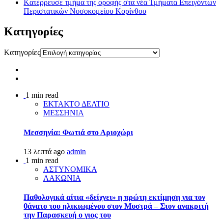
Kατέρρευσε τμήμα της οροφής στα νέα Τμήματα Επειγόντων
Περιστατικών Νοσοκομείου Κορίνθου
Kατηγορίες
Kατηγορίες
1 min read
ΕΚΤΑΚΤΟ ΔΕΛΤΙΟ
ΜΕΣΣΗΝΙΑ
Μεσσηνία: Φωτιά στο Αριοχώρι
13 λεπτά ago
admin
1 min read
ΑΣΤΥΝΟΜΙΚΑ
ΛΑΚΩΝΙΑ
Παθολογικά αίτια «δείχνει» η πρώτη εκτίμηση για τον
θάνατο του ηλικιωμένου στον Μυστρά – Στον ανακριτή
την Παρασκευή ο γιος του