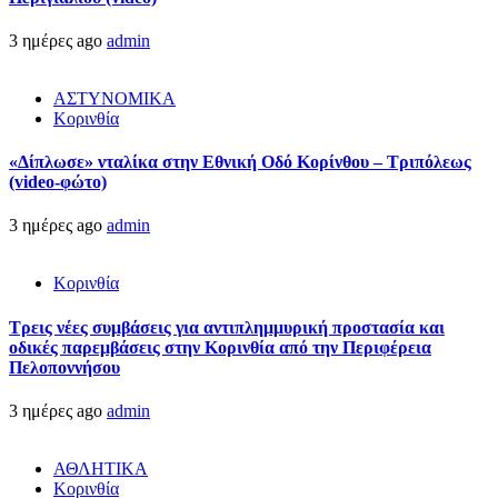
3 ημέρες ago
admin
ΑΣΤΥΝΟΜΙΚΑ
Κορινθία
«Δίπλωσε» νταλίκα στην Εθνική Oδό Κορίνθου – Τριπόλεως
(video-φώτο)
3 ημέρες ago
admin
Κορινθία
Τρεις νέες συμβάσεις για αντιπλημμυρική προστασία και
οδικές παρεμβάσεις στην Κορινθία από την Περιφέρεια
Πελοποννήσου
3 ημέρες ago
admin
ΑΘΛΗΤΙΚΑ
Κορινθία