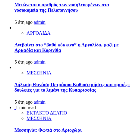
Μειώνεται ο αριθμός των νοσηλευομένων στα
νοσοκομεία της Πελοποννήσου
5 έτη ago
admin
ΑΡΓΟΛΙΔΑ
Ανεβαίνει στο “βαθύ κόκκινο” η Αργολίδα, μαζί με
Αρκαδία και Κορινθία
5 έτη ago
admin
ΜΕΣΣΗΝΙΑ
Δήλωση Θανάση Πετράκου Καθυστερήσεις και «μισές»
δουλειές για το λιμάνι της Κυπαρισσίας
5 έτη ago
admin
1 min read
ΕΚΤΑΚΤΟ ΔΕΛΤΙΟ
ΜΕΣΣΗΝΙΑ
Μεσσηνία: Φωτιά στο Αριοχώρι