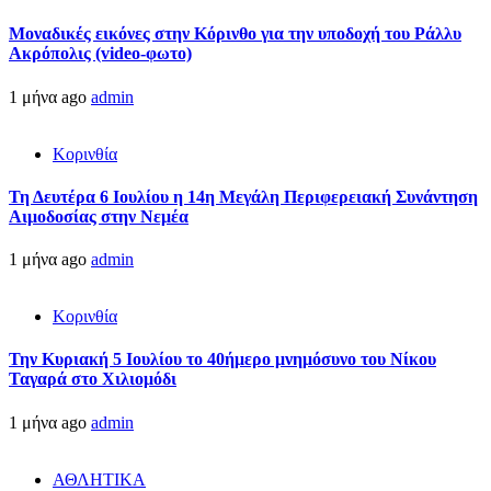
Μοναδικές εικόνες στην Κόρινθο για την υποδοχή του Ράλλυ
Ακρόπολις (video-φωτο)
1 μήνα ago
admin
Κορινθία
Τη Δευτέρα 6 Ιουλίου η 14η Μεγάλη Περιφερειακή Συνάντηση
Αιμοδοσίας στην Νεμέα
1 μήνα ago
admin
Κορινθία
Την Κυριακή 5 Ιουλίου το 40ήμερο μνημόσυνο του Νίκου
Ταγαρά στο Χιλιομόδι
1 μήνα ago
admin
ΑΘΛΗΤΙΚΑ