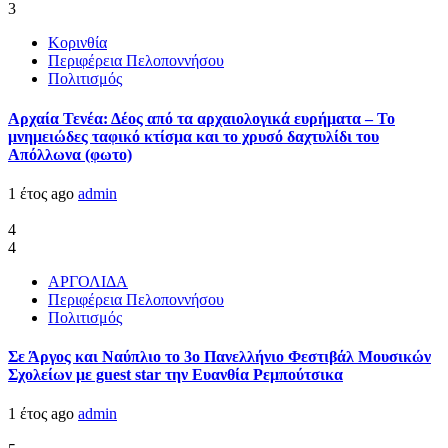
3
Κορινθία
Περιφέρεια Πελοποννήσου
Πολιτισμός
Αρχαία Τενέα: Δέος από τα αρχαιολογικά ευρήματα – Το
μνημειώδες ταφικό κτίσμα και το χρυσό δαχτυλίδι του
Απόλλωνα (φωτο)
1 έτος ago
admin
4
4
ΑΡΓΟΛΙΔΑ
Περιφέρεια Πελοποννήσου
Πολιτισμός
Σε Άργος και Ναύπλιο το 3ο Πανελλήνιο Φεστιβάλ Μουσικών
Σχολείων με guest star την Ευανθία Ρεμπούτσικα
1 έτος ago
admin