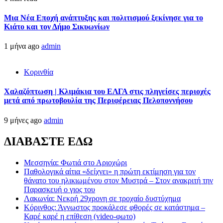
Μια Νέα Εποχή ανάπτυξης και πολιτισμού ξεκίνησε για το
Κιάτο και τον Δήμο Σικυωνίων
1 μήνα ago
admin
Κορινθία
Χαλαζόπτωση | Κλιμάκια του ΕΛΓΑ στις πληγείσες περιοχές
μετά από πρωτοβουλία της Περιφέρειας Πελοποννήσου
9 μήνες ago
admin
ΔΙΑΒΑΣΤΕ ΕΔΩ
Μεσσηνία: Φωτιά στο Αριοχώρι
Παθολογικά αίτια «δείχνει» η πρώτη εκτίμηση για τον
θάνατο του ηλικιωμένου στον Μυστρά – Στον ανακριτή την
Παρασκευή ο γιος του
Λακωνία: Νεκρή 29χρονη σε τροχαίο δυστύχημα
Κόρινθος: Άγνωστος προκάλεσε φθορές σε κατάστημα –
Καρέ καρέ η επίθεση (video-φωτο)