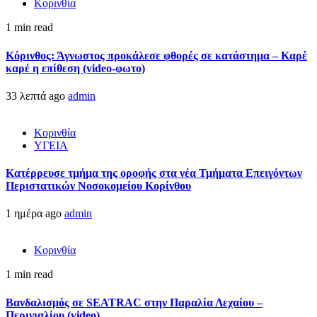
Κορινθία
1 min read
Κόρινθος: Άγνωστος προκάλεσε φθορές σε κατάστημα – Καρέ
καρέ η επίθεση (video-φωτο)
33 λεπτά ago
admin
Κορινθία
ΥΓΕΙΑ
Kατέρρευσε τμήμα της οροφής στα νέα Τμήματα Επειγόντων
Περιστατικών Νοσοκομείου Κορίνθου
1 ημέρα ago
admin
Κορινθία
1 min read
Βανδαλισμός σε SEATRAC στην Παραλία Λεχαίου –
Περιγιαλίου (video)