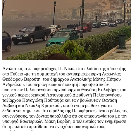
Αναλυτικά, ο περιφερειάρχης Π. Νίκας στο πλαίσιο της σύσκεψης
στο Γύθειο -με τη συμμετοχή του αντιπεριφερειάρχη Λακωνίας
Θεόδωρου Βερούτη, του δημάρχου Ανατολικής Μάνης Πέτρου
Ανδρεάκου, του περιφερειακού διοικητή πυροσβεστικών
υπηρεσιών Πελοποννήσου αρχιπύραρχου Θανάση Κολυβήρα, του
γενικού περιφερειακού Αστυνομικού Διευθυντή Πελοποννήσου
ταξίαρχου Παναγιώτη Πούπουζα και των βουλευτών Θανάση
Δαβάκη και Νεοκλή Κρητικού-, αφού ενημερώθηκε για τα
δεδομένα, σημείωσε ότι ο ρόλος της Περιφέρειας είναι ο ρόλος της
συνεννόησης, τονίζοντας παράλληλα ότι σε επικοινωνία του με τον
υπουργό Εσωτερικών Μάκη Βορίδη, ο τελευταίος τον ενημέρωσε
ότι η πολιτεία προτίθεται να ενισχύσει οικονομικά τους