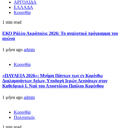
ΑΡΓΟΛΙΔΑ
ΕΛΛΑΔΑ
Κορινθία
1 min read
ΕΚΟ Ράλλυ Ακρόπολις 2026: Το αναλυτικό πρόγραμμα του
αγώνα
1 μήνα ago
admin
Κορινθία
«ΠΑΥΛΕΙΑ 2026»: Μνήμη Πάντων των εν Κορίνθω
Διαλαμψάντων Αγίων, Υποδοχή Ιερών Λειψάνων στον
Καθεδρικό Ι. Ναό του Αποστόλου Παύλου Κορίνθου
1 μήνα ago
admin
Κορινθία
Πολιτισμός
1 min read