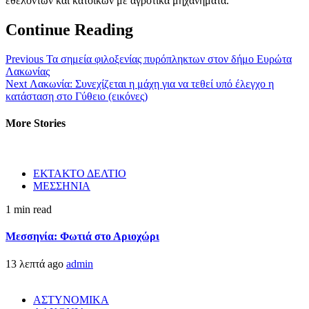
εθελοντών και κατοίκων με αγροτικά μηχανήματα.
Continue Reading
Previous
Τα σημεία φιλοξενίας πυρόπληκτων στον δήμο Ευρώτα
Λακωνίας
Next
Λακωνία: Συνεχίζεται η μάχη για να τεθεί υπό έλεγχο η
κατάσταση στο Γύθειο (εικόνες)
More Stories
ΕΚΤΑΚΤΟ ΔΕΛΤΙΟ
ΜΕΣΣΗΝΙΑ
1 min read
Μεσσηνία: Φωτιά στο Αριοχώρι
13 λεπτά ago
admin
ΑΣΤΥΝΟΜΙΚΑ