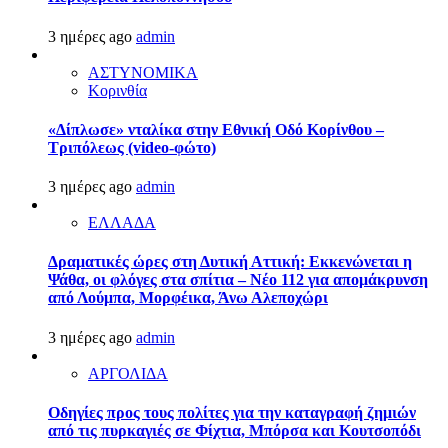
3 ημέρες ago
admin
ΑΣΤΥΝΟΜΙΚΑ
Κορινθία
«Δίπλωσε» νταλίκα στην Εθνική Oδό Κορίνθου –
Τριπόλεως (video-φώτο)
3 ημέρες ago
admin
ΕΛΛΑΔΑ
Δραματικές ώρες στη Δυτική Αττική: Εκκενώνεται η
Ψάθα, οι φλόγες στα σπίτια – Νέο 112 για απομάκρυνση
από Λούμπα, Μορφέικα, Άνω Αλεποχώρι
3 ημέρες ago
admin
ΑΡΓΟΛΙΔΑ
Οδηγίες προς τους πολίτες για την καταγραφή ζημιών
από τις πυρκαγιές σε Φίχτια, Μπόρσα και Κουτσοπόδι