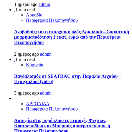
1 ημέρα ago
admin
1 min read
Αρκαδία
Περιφέρεια Πελοποννήσου
Αναβαθμίζεται η επαρχιακή οδός Αρκαδικό – Σαμπατική
με χρηματοδότηση 1 εκατ. ευρώ από την Περιφέρεια
Πελοποννήσου
2 ημέρες ago
admin
1 min read
Κορινθία
Βανδαλισμός σε SEATRAC στην Παραλία Λεχαίου –
Περιγιαλίου (video)
3 ημέρες ago
admin
ΑΡΓΟΛΙΔΑ
Περιφέρεια Πελοποννήσου
Αυτοψία στις πυρόπληκτες περιοχές Φιχτίων,
Κουτσοποδίου και Μπόρσας πραγματοποίησε η
Περιφέρεια Πελοποννήσου