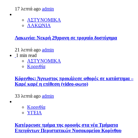
17 λεπτά ago
admin
ΑΣΤΥΝΟΜΙΚΑ
ΛΑΚΩΝΙΑ
Λακωνία: Νεκρή 29χρονη σε τροχαίο δυστύχημα
21 λεπτά ago
admin
1 min read
ΑΣΤΥΝΟΜΙΚΑ
Κορινθία
Κόρινθος: Άγνωστος προκάλεσε φθορές σε κατάστημα –
Καρέ καρέ η επίθεση (video-φωτο)
33 λεπτά ago
admin
Κορινθία
ΥΓΕΙΑ
Kατέρρευσε τμήμα της οροφής στα νέα Τμήματα
Επειγόντων Περιστατικών Νοσοκομείου Κορίνθου