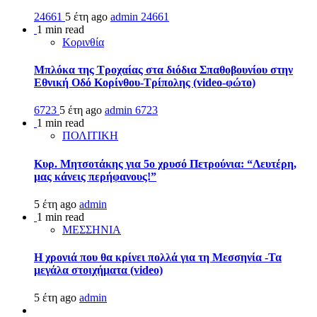
24661
5 έτη ago
admin
24661
1 min read
Κορινθία
Μπλόκα της Τροχαίας στα διόδια Σπαθοβουνίου στην
Εθνική Οδό Κορίνθου-Τρίπολης (video-φώτο)
6723
5 έτη ago
admin
6723
1 min read
ΠΟΛΙΤΙΚΗ
Κυρ. Μητσοτάκης για 5ο χρυσό Πετρούνια: “Λευτέρη,
μας κάνεις περήφανους!”
5 έτη ago
admin
1 min read
ΜΕΣΣΗΝΙΑ
Η χρονιά που θα κρίνει πολλά για τη Μεσσηνία -Τα
μεγάλα στοιχήματα (video)
5 έτη ago
admin