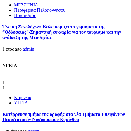
ΜΕΣΣΗΝΙΑ
Περιφέρεια Πελοποννήσου
Πολιτισμός
Ένωση Ξενοδόχων: Καλωσορίζει τα γυρίσματα της
“Οδύσσειας”-Σημαντική ευκαιρία για τον τουρισμό και την
ανάδειξη της Μεσσηνίας
1 έτος ago
admin
ΥΓΕΙΑ
1
1
Κορινθία
ΥΓΕΙΑ
Kατέρρευσε τμήμα της οροφής στα νέα Τμήματα Επειγόντων
Περιστατικών Νοσοκομείου Κορίνθου