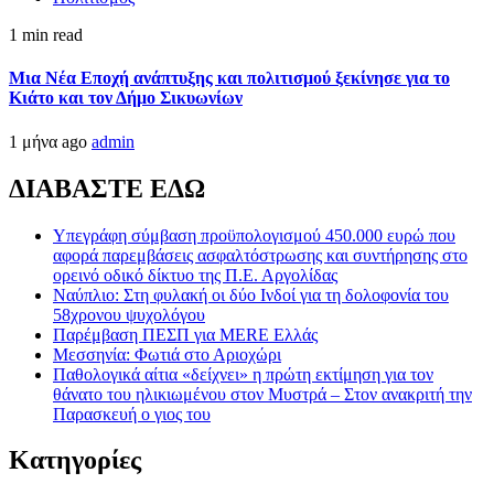
1 min read
Μια Νέα Εποχή ανάπτυξης και πολιτισμού ξεκίνησε για το
Κιάτο και τον Δήμο Σικυωνίων
1 μήνα ago
admin
ΔΙΑΒΑΣΤΕ ΕΔΩ
Υπεγράφη σύμβαση προϋπολογισμού 450.000 ευρώ που
αφορά παρεμβάσεις ασφαλτόστρωσης και συντήρησης στο
ορεινό οδικό δίκτυο της Π.Ε. Αργολίδας
Ναύπλιο: Στη φυλακή οι δύο Ινδοί για τη δολοφονία του
58χρονου ψυχολόγου
Παρέμβαση ΠΕΣΠ για MERE Ελλάς
Μεσσηνία: Φωτιά στο Αριοχώρι
Παθολογικά αίτια «δείχνει» η πρώτη εκτίμηση για τον
θάνατο του ηλικιωμένου στον Μυστρά – Στον ανακριτή την
Παρασκευή ο γιος του
Kατηγορίες