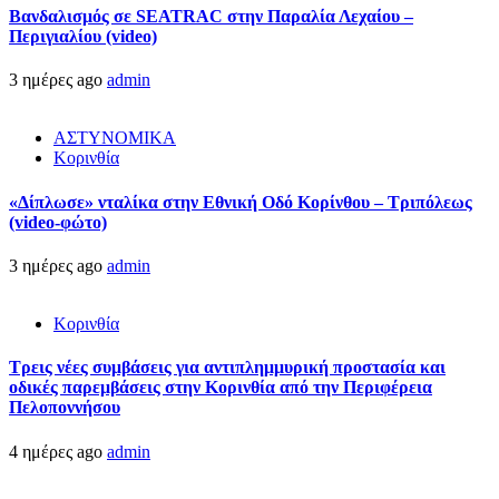
Βανδαλισμός σε SEATRAC στην Παραλία Λεχαίου –
Περιγιαλίου (video)
3 ημέρες ago
admin
ΑΣΤΥΝΟΜΙΚΑ
Κορινθία
«Δίπλωσε» νταλίκα στην Εθνική Oδό Κορίνθου – Τριπόλεως
(video-φώτο)
3 ημέρες ago
admin
Κορινθία
Τρεις νέες συμβάσεις για αντιπλημμυρική προστασία και
οδικές παρεμβάσεις στην Κορινθία από την Περιφέρεια
Πελοποννήσου
4 ημέρες ago
admin