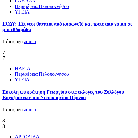
ΕΛΛΑΔΑ
Περιφέρεια Πελοποννήσου
ΥΓΕΙΑ
ΕΟΔΥ: Έξι νέοι θάνατοι από κορωνοϊό και τρεις από γρίπη σε
μία εβδομάδα
1 έτος ago
admin
7
7
ΗΛΕΙΑ
Περιφέρεια Πελοποννήσου
ΥΓΕΙΑ
Εύκολη επικράτηση Γεωργίου στις εκλογές του Συλλόγου
Εργαζομένων του Νοσοκομείου Πύργου
1 έτος ago
admin
8
8
ΑΡΓΟΛΙΔΑ