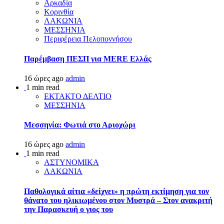
Αρκαδία
Κορινθία
ΛΑΚΩΝΙΑ
ΜΕΣΣΗΝΙΑ
Περιφέρεια Πελοποννήσου
Παρέμβαση ΠΕΣΠ για MERE Ελλάς
16 ώρες ago
admin
1 min read
ΕΚΤΑΚΤΟ ΔΕΛΤΙΟ
ΜΕΣΣΗΝΙΑ
Μεσσηνία: Φωτιά στο Αριοχώρι
16 ώρες ago
admin
1 min read
ΑΣΤΥΝΟΜΙΚΑ
ΛΑΚΩΝΙΑ
Παθολογικά αίτια «δείχνει» η πρώτη εκτίμηση για τον
θάνατο του ηλικιωμένου στον Μυστρά – Στον ανακριτή
την Παρασκευή ο γιος του