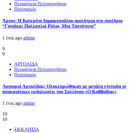
Περιφέρεια Πελοποννήσου
Πολιτισμός
Άργος: Η Κατερίνα Δημακοπούλου ομιλήτρια στο συνέδριο
“Γυναίκα: Πολλαπλοί Ρόλοι, Μια Ταυτότητα”
1 έτος ago
admin
9
9
ΑΡΓΟΛΙΔΑ
Περιφέρεια Πελοποννήσου
Πολιτισμός
Λυγουριό Αργολίδας: Ολοκληρώθηκαν με μεγάλη επιτυχία οι
αποκριάτικες εκδηλώσεις του Συλλόγου «Ο Καββαδίας»
1 έτος ago
admin
10
10
ΕΚΚΛΗΣΙΑ