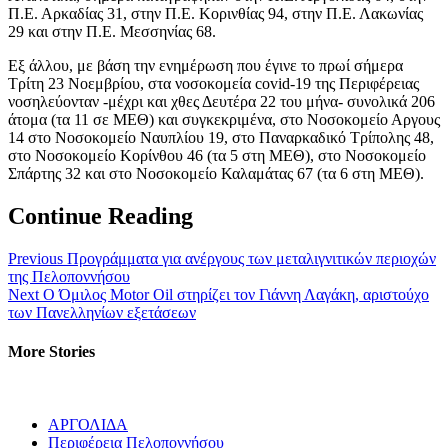
Π.Ε. Αρκαδίας 31, στην Π.Ε. Κορινθίας 94, στην Π.Ε. Λακωνίας
29 και στην Π.Ε. Μεσσηνίας 68.
Εξ άλλου, με βάση την ενημέρωση που έγινε το πρωί σήμερα
Τρίτη 23 Νοεμβρίου, στα νοσοκομεία covid-19 της Περιφέρειας
νοσηλεύονταν -μέχρι και χθες Δευτέρα 22 του μήνα- συνολικά 206
άτομα (τα 11 σε ΜΕΘ) και συγκεκριμένα, στο Νοσοκομείο Αργους
14 στο Νοσοκομείο Ναυπλίου 19, στο Παναρκαδικό Τρίπολης 48,
στο Νοσοκομείο Κορίνθου 46 (τα 5 στη ΜΕΘ), στο Νοσοκομείο
Σπάρτης 32 και στο Νοσοκομείο Καλαμάτας 67 (τα 6 στη ΜΕΘ).
Continue Reading
Previous
Προγράμματα για ανέργους των μεταλιγνιτικών περιοχών
της Πελοποννήσου
Next
Ο Όμιλος Motor Oil στηρίζει τον Γιάννη Λαγάκη, αριστούχο
των Πανελληνίων εξετάσεων
More Stories
ΑΡΓΟΛΙΔΑ
Περιφέρεια Πελοποννήσου