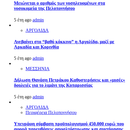
Μειώνεται ο αριθμός των νοσηλευομένων στα
νοσοκομεία της Πελοποννήσου
5 έτη ago
admin
ΑΡΓΟΛΙΔΑ
Ανεβαίνει στο “βαθύ κόκκινο” η Αργολίδα, μαζί με
Αρκαδία και Κορινθία
5 έτη ago
admin
ΜΕΣΣΗΝΙΑ
Δήλωση Θανάση Πετράκου Καθυστερήσεις και «μισές»
δουλειές για το λιμάνι της Κυπαρισσίας
5 έτη ago
admin
ΑΡΓΟΛΙΔΑ
Περιφέρεια Πελοποννήσου
Υπεγράφη σύμβαση προϋπολογισμού 450.000 ευρώ που
αφορά παρεμβάσεις ασφαλτόστρωσης και συντήρησης