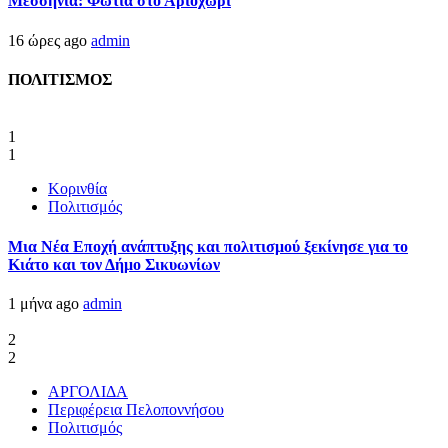
Μεσσηνία: Φωτιά στο Αριοχώρι
16 ώρες ago
admin
ΠΟΛΙΤΙΣΜΟΣ
1
1
Κορινθία
Πολιτισμός
Μια Νέα Εποχή ανάπτυξης και πολιτισμού ξεκίνησε για το
Κιάτο και τον Δήμο Σικυωνίων
1 μήνα ago
admin
2
2
ΑΡΓΟΛΙΔΑ
Περιφέρεια Πελοποννήσου
Πολιτισμός