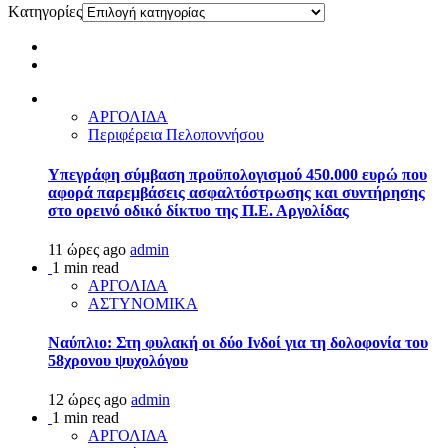
Kατηγορίες
ΑΡΓΟΛΙΔΑ
Περιφέρεια Πελοποννήσου
Υπεγράφη σύμβαση προϋπολογισμού 450.000 ευρώ που
αφορά παρεμβάσεις ασφαλτόστρωσης και συντήρησης
στο ορεινό οδικό δίκτυο της Π.Ε. Αργολίδας
11 ώρες ago
admin
1 min read
ΑΡΓΟΛΙΔΑ
ΑΣΤΥΝΟΜΙΚΑ
Ναύπλιο: Στη φυλακή οι δύο Ινδοί για τη δολοφονία του
58χρονου ψυχολόγου
12 ώρες ago
admin
1 min read
ΑΡΓΟΛΙΔΑ