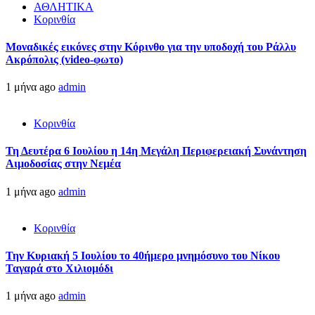
ΑΘΛΗΤΙΚΑ
Κορινθία
Μοναδικές εικόνες στην Κόρινθο για την υποδοχή του Ράλλυ
Ακρόπολις (video-φωτο)
1 μήνα ago
admin
Κορινθία
Τη Δευτέρα 6 Ιουλίου η 14η Μεγάλη Περιφερειακή Συνάντηση
Αιμοδοσίας στην Νεμέα
1 μήνα ago
admin
Κορινθία
Την Κυριακή 5 Ιουλίου το 40ήμερο μνημόσυνο του Νίκου
Ταγαρά στο Χιλιομόδι
1 μήνα ago
admin