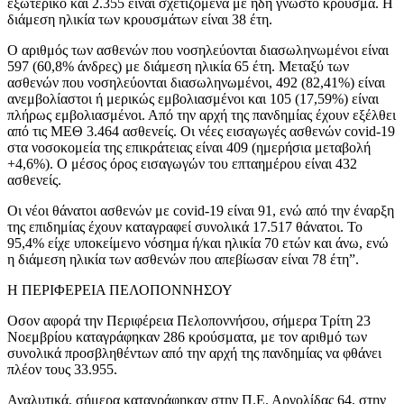
εξωτερικό και 2.355 είναι σχετιζόμενα με ήδη γνωστό κρούσμα. Η
διάμεση ηλικία των κρουσμάτων είναι 38 έτη.
Ο αριθμός των ασθενών που νοσηλεύονται διασωληνωμένοι είναι
597 (60,8% άνδρες) με διάμεση ηλικία 65 έτη. Μεταξύ των
ασθενών που νοσηλεύονται διασωληνωμένοι, 492 (82,41%) είναι
ανεμβολίαστοι ή μερικώς εμβολιασμένοι και 105 (17,59%) είναι
πλήρως εμβολιασμένοι. Από την αρχή της πανδημίας έχουν εξέλθει
από τις ΜΕΘ 3.464 ασθενείς. Οι νέες εισαγωγές ασθενών covid-19
στα νοσοκομεία της επικράτειας είναι 409 (ημερήσια μεταβολή
+4,6%). Ο μέσος όρος εισαγωγών του επταημέρου είναι 432
ασθενείς.
Οι νέοι θάνατοι ασθενών με covid-19 είναι 91, ενώ από την έναρξη
της επιδημίας έχουν καταγραφεί συνολικά 17.517 θάνατοι. Το
95,4% είχε υποκείμενο νόσημα ή/και ηλικία 70 ετών και άνω, ενώ
η διάμεση ηλικία των ασθενών που απεβίωσαν είναι 78 έτη”.
Η ΠΕΡΙΦΕΡΕΙΑ ΠΕΛΟΠΟΝΝΗΣΟΥ
Οσον αφορά την Περιφέρεια Πελοποννήσου, σήμερα Τρίτη 23
Νοεμβρίου καταγράφηκαν 286 κρούσματα, με τον αριθμό των
συνολικά προσβληθέντων από την αρχή της πανδημίας να φθάνει
πλέον τους 33.955.
Αναλυτικά, σήμερα καταγράφηκαν στην Π.Ε. Αργολίδας 64, στην