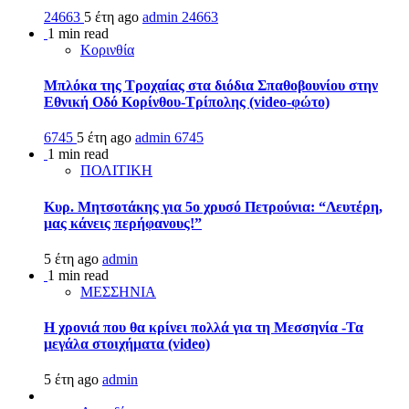
24663
5 έτη ago
admin
24663
1 min read
Κορινθία
Μπλόκα της Τροχαίας στα διόδια Σπαθοβουνίου στην
Εθνική Οδό Κορίνθου-Τρίπολης (video-φώτο)
6745
5 έτη ago
admin
6745
1 min read
ΠΟΛΙΤΙΚΗ
Κυρ. Μητσοτάκης για 5ο χρυσό Πετρούνια: “Λευτέρη,
μας κάνεις περήφανους!”
5 έτη ago
admin
1 min read
ΜΕΣΣΗΝΙΑ
Η χρονιά που θα κρίνει πολλά για τη Μεσσηνία -Τα
μεγάλα στοιχήματα (video)
5 έτη ago
admin