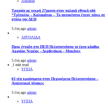
Αρκαδία
Τροχαίο με νεκρή 27χρονη στην παλαιά εθνική οδό
“Τρίπολης – Καλαμάτας – Το αυτοκίνητο έπεσε πάνω σε
στύλο της ΔΕΗ
5 έτη ago
admin
ΑΡΓΟΛΙΔΑ
Προς ένταξη στο ΠΕΠ Πελοποννήσου το έργο κόμβος
Αρχαίας Νεμέας – Δερβενάκια – Μυκήνες
5 έτη ago
admin
1 min read
ΥΓΕΙΑ
63 νέα κρούσματα στην Περιφέρεια Πελοποννήσου –
Αναλυτικοί πίνακες
5 έτη ago
admin
ΥΓΕΙΑ