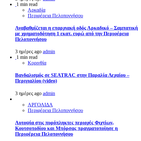
1 min read
Αρκαδία
Περιφέρεια Πελοποννήσου
Αναβαθμίζεται η επαρχιακή οδός Αρκαδικό – Σαμπατική
με χρηματοδότηση 1 εκατ. ευρώ από την Περιφέρεια
Πελοποννήσου
3 ημέρες ago
admin
1 min read
Κορινθία
Βανδαλισμός σε SEATRAC στην Παραλία Λεχαίου –
Περιγιαλίου (video)
3 ημέρες ago
admin
ΑΡΓΟΛΙΔΑ
Περιφέρεια Πελοποννήσου
Αυτοψία στις πυρόπληκτες περιοχές Φιχτίων,
Κουτσοποδίου και Μπόρσας πραγματοποίησε η
Περιφέρεια Πελοποννήσου