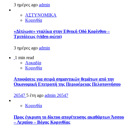
3 ημέρες ago
admin
ΑΣΤΥΝΟΜΙΚΑ
Κορινθία
«Δίπλωσε» νταλίκα στην Εθνική Oδό Κορίνθου –
Τριπόλεως (video-φώτο)
3 ημέρες ago
admin
1 min read
Αρκαδία
Κορινθία
Αποφάσεις για σειρά σημαντικών θεμάτων από την
Οικονομική Επιτροπή της Περιφέρειας Πελοποννήσου
26547
5 έτη ago
admin
26547
Κορινθία
Προς έγκριση το δίκτυο αποχέτευσης ακαθάρτων Άσσου
– Λεχαίου – Βόχας Κορινθίας