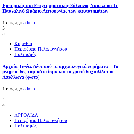
Εμπορικός και Επιχειρηματικός Σύλλογος Ναυπλίου: Το
Πασχαλινό Ωράριο Λειτουργίας των καταστημάτων
1 έτος ago
admin
3
3
Κορινθία
Περιφέρεια Πελοποννήσου
Πολιτισμός
Αρχαία Τενέα: Δέος από τα αρχαιολογικά ευρήματα – Το
μνημειώδες ταφικό κτίσμα και το χρυσό δαχτυλίδι του
Απόλλωνα (φωτο)
1 έτος ago
admin
4
4
ΑΡΓΟΛΙΔΑ
Περιφέρεια Πελοποννήσου
Πολιτισμός