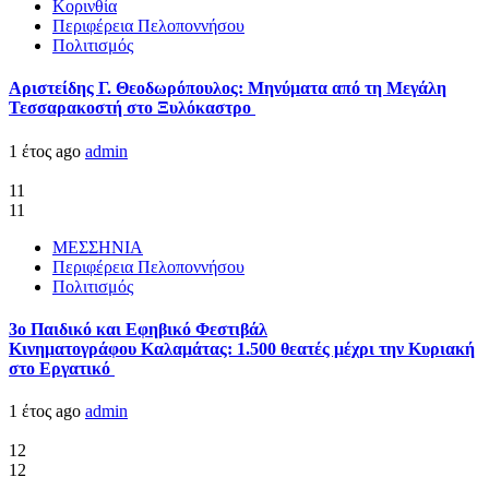
Κορινθία
Περιφέρεια Πελοποννήσου
Πολιτισμός
Αριστείδης Γ. Θεοδωρόπουλος: Μηνύματα από τη Μεγάλη
Τεσσαρακοστή στο Ξυλόκαστρο
1 έτος ago
admin
11
11
ΜΕΣΣΗΝΙΑ
Περιφέρεια Πελοποννήσου
Πολιτισμός
3ο Παιδικό και Εφηβικό Φεστιβάλ
Κινηματογράφου Καλαμάτας: 1.500 θεατές μέχρι την Κυριακή
στο Εργατικό
1 έτος ago
admin
12
12