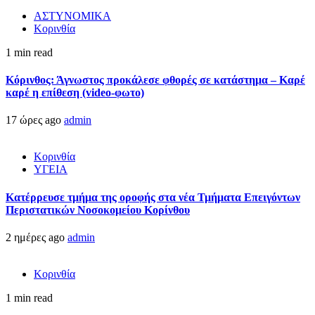
ΑΣΤΥΝΟΜΙΚΑ
Κορινθία
1 min read
Κόρινθος: Άγνωστος προκάλεσε φθορές σε κατάστημα – Καρέ
καρέ η επίθεση (video-φωτο)
17 ώρες ago
admin
Κορινθία
ΥΓΕΙΑ
Kατέρρευσε τμήμα της οροφής στα νέα Τμήματα Επειγόντων
Περιστατικών Νοσοκομείου Κορίνθου
2 ημέρες ago
admin
Κορινθία
1 min read