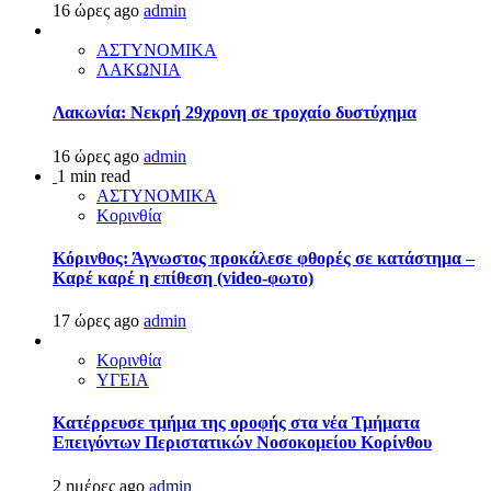
16 ώρες ago
admin
ΑΣΤΥΝΟΜΙΚΑ
ΛΑΚΩΝΙΑ
Λακωνία: Νεκρή 29χρονη σε τροχαίο δυστύχημα
16 ώρες ago
admin
1 min read
ΑΣΤΥΝΟΜΙΚΑ
Κορινθία
Κόρινθος: Άγνωστος προκάλεσε φθορές σε κατάστημα –
Καρέ καρέ η επίθεση (video-φωτο)
17 ώρες ago
admin
Κορινθία
ΥΓΕΙΑ
Kατέρρευσε τμήμα της οροφής στα νέα Τμήματα
Επειγόντων Περιστατικών Νοσοκομείου Κορίνθου
2 ημέρες ago
admin