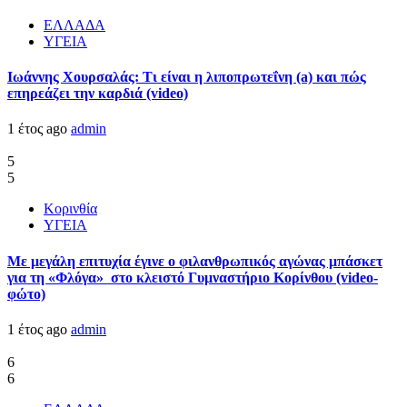
ΕΛΛΑΔΑ
ΥΓΕΙΑ
Ιωάννης Χουρσαλάς: Τι είναι η λιποπρωτεΐνη (a) και πώς
επηρεάζει την καρδιά (video)
1 έτος ago
admin
5
5
Κορινθία
ΥΓΕΙΑ
Με μεγάλη επιτυχία έγινε ο φιλανθρωπικός αγώνας μπάσκετ
για τη «Φλόγα» στο κλειστό Γυμναστήριο Κορίνθου (video-
φώτο)
1 έτος ago
admin
6
6