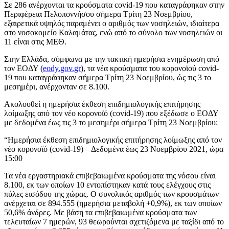
Σε 286 ανέρχονται τα κρούσματα covid-19 που καταγράφηκαν στην
Περιφέρεια Πελοποννήσου σήμερα Τρίτη 23 Νοεμβρίου,
εξαιρετικά υψηλός παραμένει ο αριθμός των νοσηλειών, ιδιαίτερα
στο νοσοκομείο Καλαμάτας, ενώ από το σύνολο των νοσηλειών οι
11 είναι στις ΜΕΘ.
Στην Ελλάδα, σύμφωνα με την τακτική ημερήσια ενημέρωση από
τον ΕΟΔΥ (
eody.gov.gr
), τα νέα κρούσματα του κορονοϊού covid-
19 που καταγράφηκαν σήμερα Τρίτη 23 Νοεμβρίου, ώς τις 3 το
μεσημέρι, ανέρχονταν σε 8.100.
Ακολουθεί η ημερήσια έκθεση επιδημιολογικής επιτήρησης
λοίμωξης από τον νέο κορονοϊό (covid-19) που εξέδωσε ο ΕΟΔΥ
με δεδομένα έως τις 3 το μεσημέρι σήμερα Τρίτη 23 Νοεμβρίου:
“Ημερήσια έκθεση επιδημιολογικής επιτήρησης λοίμωξης από τον
νέο κορονοϊό (covid-19) – Δεδομένα έως 23 Νοεμβρίου 2021, ώρα
15:00
Τα νέα εργαστηριακά επιβεβαιωμένα κρούσματα της νόσου είναι
8.100, εκ των οποίων 10 εντοπίστηκαν κατά τους ελέγχους στις
πύλες εισόδου της χώρας. Ο συνολικός αριθμός των κρουσμάτων
ανέρχεται σε 894.555 (ημερήσια μεταβολή +0,9%), εκ των οποίων
50,6% άνδρες. Με βάση τα επιβεβαιωμένα κρούσματα των
τελευταίων 7 ημερών, 93 θεωρούνται σχετιζόμενα με ταξίδι από το