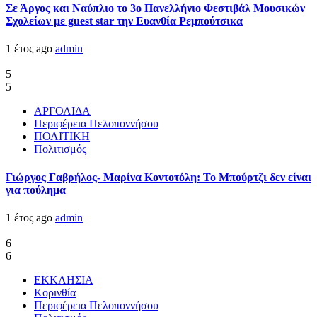
Σε Άργος και Ναύπλιο το 3ο Πανελλήνιο Φεστιβάλ Μουσικών
Σχολείων με guest star την Ευανθία Ρεμπούτσικα
1 έτος ago
admin
5
5
ΑΡΓΟΛΙΔΑ
Περιφέρεια Πελοποννήσου
ΠΟΛΙΤΙΚΗ
Πολιτισμός
Γιώργος Γαβρήλος- Μαρίνα Κοντοτόλη: Το Μπούρτζι δεν είναι
για πούλημα
1 έτος ago
admin
6
6
ΕΚΚΛΗΣΙΑ
Κορινθία
Περιφέρεια Πελοποννήσου