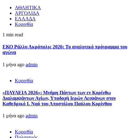
ΑΘΛΗΤΙΚΑ
ΑΡΓΟΛΙΔΑ
ΕΛΛΑΔΑ
Κορινθία
1 min read
ΕΚΟ Ράλλυ Ακρόπολις 2026: Το αναλυτικό πρόγραμμα του
αγώνα
1 μήνα ago
admin
Κορινθία
«ΠΑΥΛΕΙΑ 2026»: Μνήμη Πάντων των εν Κορίνθω
Διαλαμψάντων Αγίων, Υποδοχή Ιερών Λειψάνων στον
Καθεδρικό Ι. Ναό του Αποστόλου Παύλου Κορίνθου
1 μήνα ago
admin
Κορινθία
Πολιτισμός