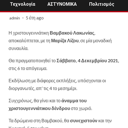
Τεχνολογία
ΑΣΤΥΝΟΜΙΚΑ
Πολιτισμός
5 έτη ago
admin
Η χριστουγεννιάτικη
Βαμβακού Λακωνίας
,
αποκαλύπτεται, με τη
Μαρίζα Λίζου
, σε μία μοναδική
συναυλία.
Θα πραγματοποιηθεί το
Σάββατο, 4 Δεκεμβρίου 2021,
στις 6 το απόγευμα.
Εκδήλωση με διάφορες εκπλήξεις, υπόσχονται οι
διοργανωτές, απ’ τις 4 το μεσημέρι.
Συγχρόνως, θα γίνει και το
άναμμα του
χριστουγεννιάτικου δένδρου
στο χωριό.
Τα δρώμενα στη Βαμβακού, θα
συνεχιστούν
και την