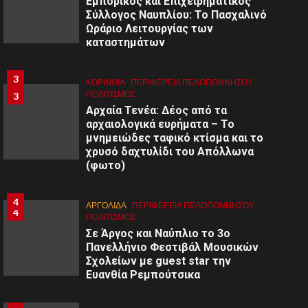
Εμπορικός και Επιχειρηματικός
Σύλλογος Ναυπλίου: Το Πασχαλινό
Ωράριο Λειτουργίας των
καταστημάτων
3
ΚΟΡΙΝΘΊΑ
ΠΕΡΙΦΈΡΕΙΑ ΠΕΛΟΠΟΝΝΉΣΟΥ
ΠΟΛΙΤΙΣΜΌΣ
3
Αρχαία Τενέα: Δέος από τα
αρχαιολογικά ευρήματα – Το
μνημειώδες ταφικό κτίσμα και το
χρυσό δαχτυλίδι του Απόλλωνα
(φωτο)
4
ΑΡΓΟΛΙΔΑ
ΠΕΡΙΦΈΡΕΙΑ ΠΕΛΟΠΟΝΝΉΣΟΥ
4
ΠΟΛΙΤΙΣΜΌΣ
Σε Άργος και Ναύπλιο το 3ο
Πανελλήνιο Φεστιβάλ Μουσικών
Σχολείων με guest star την
Ευανθία Ρεμπούτσικα