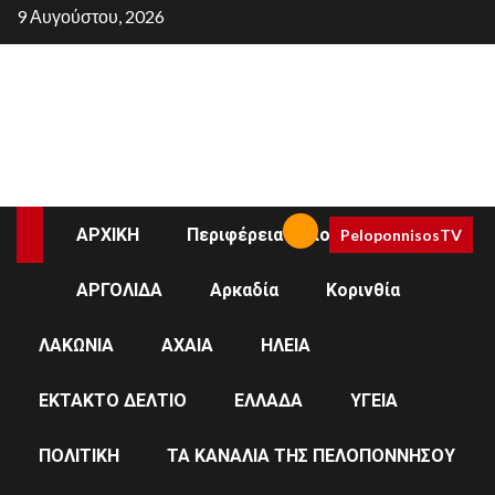
Skip
9 Αυγούστου, 2026
to
content
ΑΡΧΙΚΗ
Περιφέρεια Πελοποννήσου
PeloponnisosTV
ΑΡΓΟΛΙΔΑ
Αρκαδία
Κορινθία
ΛΑΚΩΝΙΑ
ΛΑΚΩΝΙΑ
ΑΧΑΙΑ
ΗΛΕΙΑ
Συναυλία με άναμμα
ΕΚΤΑΚΤΟ ΔΕΛΤΙΟ
ΕΛΛΑΔΑ
ΥΓΕΙΑ
δένδρου στη
ΠΟΛΙΤΙΚΗ
ΤΑ ΚΑΝΑΛΙΑ ΤΗΣ ΠΕΛΟΠΟΝΝΗΣΟΥ
Βαμβακού Λακωνίας