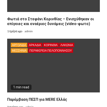
Φωτιά στο Στεφάνι Κορινθίας – Ενισχύθηκαν οι
επίγειες και εναέριες δυνάμεις (video-φωτο)
1 ημέρα ago
admin
ΑΡΓΟΛΙΔΑ
ΑΡΚΑΔΊΑ
ΚΟΡΙΝΘΊΑ
ΛΑΚΩΝΙΑ
ΜΕΣΣΗΝΙΑ
ΠΕΡΙΦΈΡΕΙΑ ΠΕΛΟΠΟΝΝΉΣΟΥ
1 min read
Παρέμβαση ΠΕΣΠ για MERE Ελλάς
3 ημέρες ago
admin