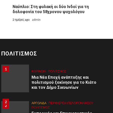
Ναύπλιο: Στη φυλακή οι δύο Ινδοί για τη
δολοφονία του 58χρονου ψυχολόγου
2 ημέρες ago
admin
ΠΟΛΙΤΙΣΜΟΣ
1
1
ΚΟΡΙΝΘΊΑ
ΠΟΛΙΤΙΣΜΌΣ
Μια Νέα Εποχή ανάπτυξης και
πολιτισμού ξεκίνησε για το Κιάτο
και τον Δήμο Σικυωνίων
2
ΑΡΓΟΛΙΔΑ
ΠΕΡΙΦΈΡΕΙΑ ΠΕΛΟΠΟΝΝΉΣΟΥ
2
ΠΟΛΙΤΙΣΜΌΣ