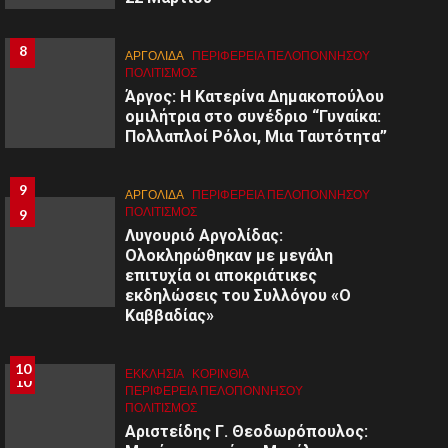
8
8
ΑΡΓΟΛΙΔΑ
ΠΕΡΙΦΈΡΕΙΑ ΠΕΛΟΠΟΝΝΉΣΟΥ
ΠΟΛΙΤΙΣΜΌΣ
Άργος: Η Κατερίνα Δημακοπούλου
ομιλήτρια στο συνέδριο “Γυναίκα:
Πολλαπλοί Ρόλοι, Μια Ταυτότητα”
9
ΑΡΓΟΛΙΔΑ
ΠΕΡΙΦΈΡΕΙΑ ΠΕΛΟΠΟΝΝΉΣΟΥ
ΠΟΛΙΤΙΣΜΌΣ
9
Λυγουριό Αργολίδας:
Ολοκληρώθηκαν με μεγάλη
επιτυχία οι αποκριάτικες
εκδηλώσεις του Συλλόγου «Ο
Καββαδίας»
10
ΕΚΚΛΗΣΙΑ
ΚΟΡΙΝΘΊΑ
10
ΠΕΡΙΦΈΡΕΙΑ ΠΕΛΟΠΟΝΝΉΣΟΥ
ΠΟΛΙΤΙΣΜΌΣ
Αριστείδης Γ. Θεοδωρόπουλος: