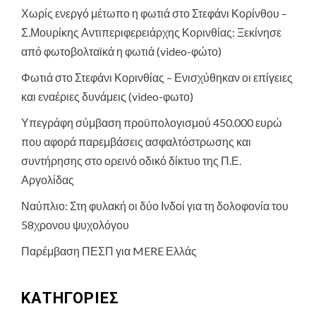
Χωρίς ενεργό μέτωπο η φωτιά στο Στεφάνι Κορίνθου –
Σ.Μουρίκης Αντιπεριφερειάρχης Κορινθίας: Ξεκίνησε
από φωτοβολταϊκά η φωτιά (video-φώτο)
Φωτιά στο Στεφάνι Κορινθίας – Ενισχύθηκαν οι επίγειες
και εναέριες δυνάμεις (video-φωτο)
Υπεγράφη σύμβαση προϋπολογισμού 450.000 ευρώ
που αφορά παρεμβάσεις ασφαλτόστρωσης και
συντήρησης στο ορεινό οδικό δίκτυο της Π.Ε.
Αργολίδας
Ναύπλιο: Στη φυλακή οι δύο Ινδοί για τη δολοφονία του
58χρονου ψυχολόγου
Παρέμβαση ΠΕΣΠ για MERE Ελλάς
KΑΤΗΓΟΡΊΕΣ