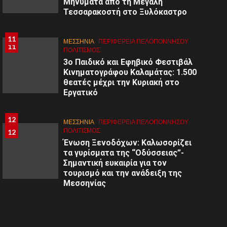
Μηνύματα από τη Μεγάλη
Τεσσαρακοστή στο Ξυλόκαστρο
11
ΜΕΣΣΗΝΙΑ
ΠΕΡΙΦΈΡΕΙΑ ΠΕΛΟΠΟΝΝΉΣΟΥ
11
ΠΟΛΙΤΙΣΜΌΣ
3ο Παιδικό και Εφηβικό Φεστιβάλ
Κινηματογράφου Καλαμάτας: 1.500
θεατές μέχρι την Κυριακή στο
Εργατικό
12
ΜΕΣΣΗΝΙΑ
ΠΕΡΙΦΈΡΕΙΑ ΠΕΛΟΠΟΝΝΉΣΟΥ
ΠΟΛΙΤΙΣΜΌΣ
12
Ένωση Ξενοδόχων: Καλωσορίζει
τα γυρίσματα της “Οδύσσειας”-
Σημαντική ευκαιρία για τον
τουρισμό και την ανάδειξη της
Μεσσηνίας