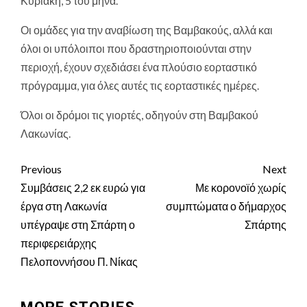
Κυριακή, 5 του μήνα.
Οι ομάδες για την αναβίωση της Βαμβακούς, αλλά και
όλοι οι υπόλοιποι που δραστηριοποιούνται στην
περιοχή, έχουν σχεδιάσει ένα πλούσιο εορταστικό
πρόγραμμα, για όλες αυτές τις εορταστικές ημέρες.
Όλοι οι δρόμοι τις γιορτές, οδηγούν στη Βαμβακού
Λακωνίας.
Previous
Next
Continue
Συμβάσεις 2,2 εκ ευρώ για
Με κορονοϊό χωρίς
Reading
έργα στη Λακωνία
συμπτώματα ο δήμαρχος
υπέγραψε στη Σπάρτη ο
Σπάρτης
περιφερειάρχης
Πελοποννήσου Π. Νίκας