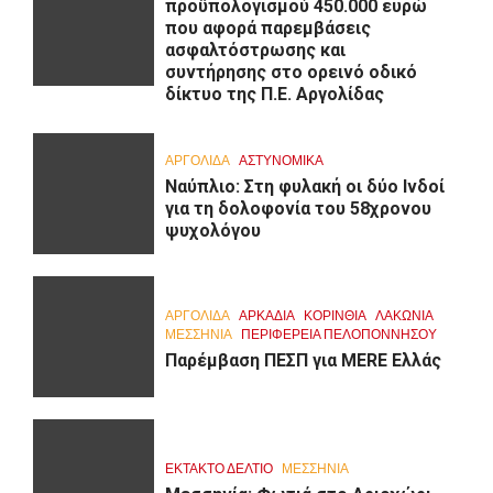
προϋπολογισμού 450.000 ευρώ
που αφορά παρεμβάσεις
ασφαλτόστρωσης και
συντήρησης στο ορεινό οδικό
δίκτυο της Π.Ε. Αργολίδας
ΑΡΓΟΛΙΔΑ
ΑΣΤΥΝΟΜΙΚΑ
Ναύπλιο: Στη φυλακή οι δύο Ινδοί
για τη δολοφονία του 58χρονου
ψυχολόγου
ΑΡΓΟΛΙΔΑ
ΑΡΚΑΔΊΑ
ΚΟΡΙΝΘΊΑ
ΛΑΚΩΝΙΑ
ΜΕΣΣΗΝΙΑ
ΠΕΡΙΦΈΡΕΙΑ ΠΕΛΟΠΟΝΝΉΣΟΥ
Παρέμβαση ΠΕΣΠ για MERE Ελλάς
ΕΚΤΑΚΤΟ ΔΕΛΤΙΟ
ΜΕΣΣΗΝΙΑ