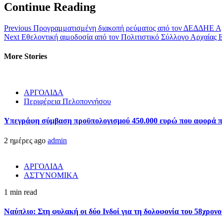
Continue Reading
Previous
Προγραμματισμένη διακοπή ρεύματος από τον ΔΕΔΔΗΕ Αρ
Next
Εθελοντική αιμοδοσία από τον Πολιτιστικό Σύλλογο Αρχαίας 
More Stories
ΑΡΓΟΛΙΔΑ
Περιφέρεια Πελοποννήσου
Υπεγράφη σύμβαση προϋπολογισμού 450.000 ευρώ που αφορά πα
2 ημέρες ago
admin
ΑΡΓΟΛΙΔΑ
ΑΣΤΥΝΟΜΙΚΑ
1 min read
Ναύπλιο: Στη φυλακή οι δύο Ινδοί για τη δολοφονία του 58χρον