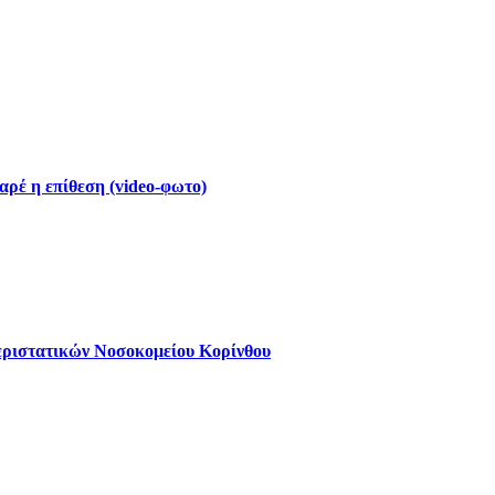
ρέ η επίθεση (video-φωτο)
εριστατικών Νοσοκομείου Κορίνθου