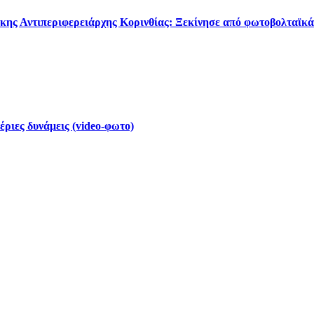
κης Αντιπεριφερειάρχης Κορινθίας: Ξεκίνησε από φωτοβολταϊκά
έριες δυνάμεις (video-φωτο)