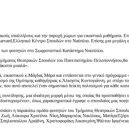
κούς υπαλλήλους και την παροχή χώρων για εικαστικά μαθήματα. Επ
 Harvard,Ελληνικό Κέντρο Σπουδών στο Ναύπλιο. Επίσης μια μεγάλη
η των φοιτητών στο Σωφρονιστικό Κατάστημα Ναυπλίου.
 Τμήματος Θεατρικών Σπουδών του Πανεπιστημίου Πελοποννήσου,θα 
λάκιστα μυαλά».
μα, εικαστικού κ.Μάγδας Μάρα και εντάσσεται στο γενικό πρόγραμμα
ονισμό της Ομότιμης καθηγήτριας κ.Άλκηστις Κοντογιάννη, με στόχο τ
 που αυτό αποτελεί έναν σημαντικό δείκτη πολιτισμού για κάθε κοιν
συνείδησης, μια ιδιαίτερη μορφή μέσω της οποίας θα προσπαθήσει ο έ
 δυστυχισμένοι», όπως χαρακτηριστικά έγραψε ο σπουδαίος μας ποιη
ουσιάσει η παρακάτω ομάδα φοιτητών του Τμήματος Θεατρικών Σπουδ
 Ζωή, Λύκουρα Χριστίνα- Νίκη,Μαραμπέας Νικόλαος, ΜατίγιαΤζόρτ
 Σπηλιοπούλου Αριάδνη, Χριστοφοράκη Αικατερίνη,Ψάλτου Ιφιγένεια