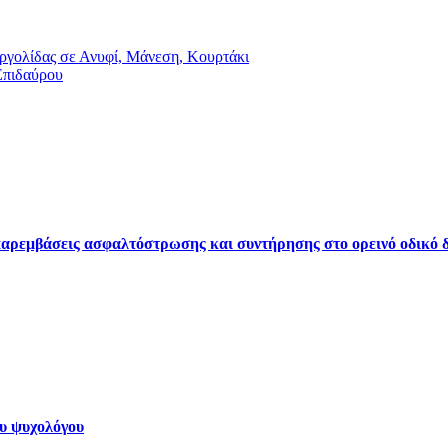
γολίδας σε Ανυφί, Μάνεση, Κουρτάκι
Επιδαύρου
ρεμβάσεις ασφαλτόστρωσης και συντήρησης στο ορεινό οδικό δ
ου ψυχολόγου