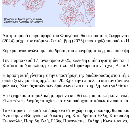
Αυτή τη φορά η προσφορά του Φουγάρου θα αφορά τους Σωφρονιστι
(2024) μέχρι τον επόμενο Σεπτέμβρη (2025) υποστηρίζεται από το
Σήμερα ανακοινώνουμε μία δράση του προγράμματος, μια επίσκεψ
Την Παρασκευή 17 Ιανουαρίου 2025, κλειστή ομάδα φοιτητών του
Κατάστημα Ναυπλίου, με τον τίτλο: «Παράθυρο στην Τέχνη, Α- φυ
Η δράση αυτή γίνεται με την υποστήριξη της διδάσκουσας στο τμή
οποίο ξεκίνησε στις αρχές του 2023,με την επιμέλεια και τον συντ
φυλακές. Σκοπόςαυτών των δράσεων είναι η στήριξη των εγκλείστων,
Η τέχνημέσα στη φυλακή μπορεί να ιδωθεί ως μια μορφή κοινωνικής 
Είναι «ένας ελιγμός ευτυχίας ώστε να υπάρχουμε κάπως αναπαυτικά
Τα θεατρικά – εικαστικά δρώμενα στον χώρο της φυλακής, θα παρ
Αντικείμενα:Βουγιουκλή Αικατερίνη, Κατωδρύτου Έλλη, Κατωπόδη
Ευαγγελία, Πετρίδη Ζωή, Ρέβης Παναγιώτης, Σκλήρη Κωνσταντίνα,