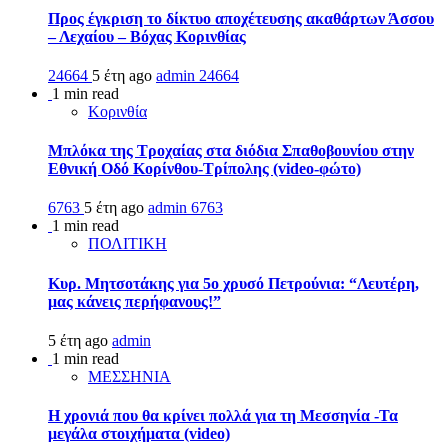
Προς έγκριση το δίκτυο αποχέτευσης ακαθάρτων Άσσου
– Λεχαίου – Βόχας Κορινθίας
24664
5 έτη ago
admin
24664
1 min read
Κορινθία
Μπλόκα της Τροχαίας στα διόδια Σπαθοβουνίου στην
Εθνική Οδό Κορίνθου-Τρίπολης (video-φώτο)
6763
5 έτη ago
admin
6763
1 min read
ΠΟΛΙΤΙΚΗ
Κυρ. Μητσοτάκης για 5ο χρυσό Πετρούνια: “Λευτέρη,
μας κάνεις περήφανους!”
5 έτη ago
admin
1 min read
ΜΕΣΣΗΝΙΑ
Η χρονιά που θα κρίνει πολλά για τη Μεσσηνία -Τα
μεγάλα στοιχήματα (video)