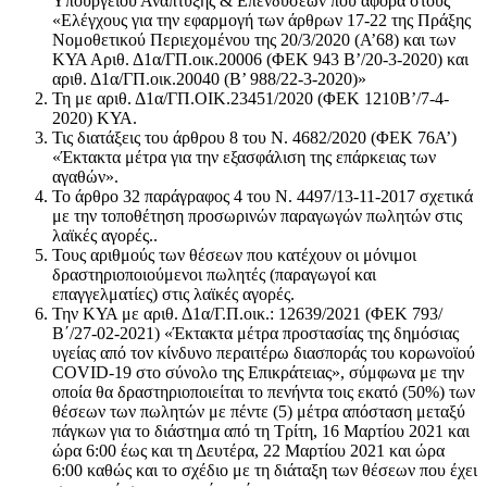
Υπουργείου Ανάπτυξης & Επενδύσεων που αφορά στους
«Ελέγχους για την εφαρμογή των άρθρων 17-22 της Πράξης
Νομοθετικού Περιεχομένου της 20/3/2020 (Α’68) και των
ΚΥΑ Αριθ. Δ1α/ΓΠ.οικ.20006 (ΦΕΚ 943 Β’/20-3-2020) και
αριθ. Δ1α/ΓΠ.οικ.20040 (Β’ 988/22-3-2020)»
Τη με αριθ. Δ1α/ΓΠ.ΟΙΚ.23451/2020 (ΦΕΚ 1210Β’/7-4-
2020) ΚΥΑ.
Τις διατάξεις του άρθρου 8 του Ν. 4682/2020 (ΦΕΚ 76Α’)
«Έκτακτα μέτρα για την εξασφάλιση της επάρκειας των
αγαθών».
Το άρθρο 32 παράγραφος 4 του Ν. 4497/13-11-2017 σχετικά
με την τοποθέτηση προσωρινών παραγωγών πωλητών στις
λαϊκές αγορές..
Τους αριθμούς των θέσεων που κατέχουν οι μόνιμοι
δραστηριοποιούμενοι πωλητές (παραγωγοί και
επαγγελματίες) στις λαϊκές αγορές.
Την ΚΥΑ με αριθ. Δ1α/Γ.Π.οικ.: 12639/2021 (ΦΕΚ 793/
Β΄/27-02-2021) «Έκτακτα μέτρα προστασίας της δημόσιας
υγείας από τον κίνδυνο περαιτέρω διασποράς του κορωνοϊού
COVID-19 στο σύνολο της Επικράτειας», σύμφωνα με την
οποία θα δραστηριοποιείται το πενήντα τοις εκατό (50%) των
θέσεων των πωλητών με πέντε (5) μέτρα απόσταση μεταξύ
πάγκων για το διάστημα από τη Τρίτη, 16 Μαρτίου 2021 και
ώρα 6:00 έως και τη Δευτέρα, 22 Μαρτίου 2021 και ώρα
6:00 καθώς και το σχέδιο με τη διάταξη των θέσεων που έχει