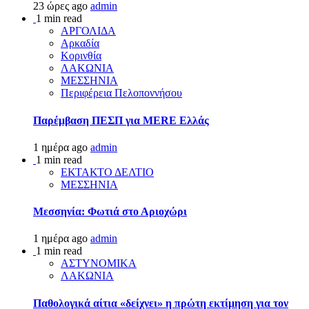
23 ώρες ago
admin
1 min read
ΑΡΓΟΛΙΔΑ
Αρκαδία
Κορινθία
ΛΑΚΩΝΙΑ
ΜΕΣΣΗΝΙΑ
Περιφέρεια Πελοποννήσου
Παρέμβαση ΠΕΣΠ για MERE Ελλάς
1 ημέρα ago
admin
1 min read
ΕΚΤΑΚΤΟ ΔΕΛΤΙΟ
ΜΕΣΣΗΝΙΑ
Μεσσηνία: Φωτιά στο Αριοχώρι
1 ημέρα ago
admin
1 min read
ΑΣΤΥΝΟΜΙΚΑ
ΛΑΚΩΝΙΑ
Παθολογικά αίτια «δείχνει» η πρώτη εκτίμηση για τον