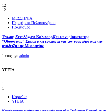
12
12
ΜΕΣΣΗΝΙΑ
Περιφέρεια Πελοποννήσου
Πολιτισμός
Ένωση Ξενοδόχων: Καλωσορίζει τα γυρίσματα της
“Οδύσσειας”-Σημαντική ευκαιρία για τον τουρισμό και την
ανάδειξη της Μεσσηνίας
1 έτος ago
admin
ΥΓΕΙΑ
1
1
Κορινθία
ΥΓΕΙΑ
Kατέρρευσε τμήμα της οροφής στα νέα Τμήματα Επειγόντων