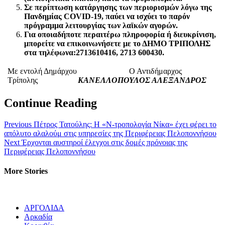
Σε περίπτωση κατάργησης των περιορισμών λόγω της
Πανδημίας
COVID
-19, παύει να ισχύει το παρόν
πρόγραμμα λειτουργίας των λαϊκών αγορών.
Για οποιαδήποτε περαιτέρω πληροφορία ή διευκρίνιση,
μπορείτε να επικοινωνήσετε με το ΔΗΜΟ ΤΡΙΠΟΛΗΣ
στα τηλέφωνα:2713610416, 2713 600430.
Με εντολή Δημάρχου Ο Αντιδήμαρχος
Τρίπολης
ΚΑΝΕΛΛΟΠΟΥΛΟΣ ΑΛΕΞΑΝΔΡΟΣ
Continue Reading
Previous
Πέτρος Τατούλης: Η «Ν-τροπολογία Νίκα» έχει φέρει το
απόλυτο αλαλούμ στις υπηρεσίες της Περιφέρειας Πελοποννήσου
Next
Έρχονται αυστηροί έλεγχοι στις δομές πρόνοιας της
Περιφέρειας Πελοποννήσου
More Stories
ΑΡΓΟΛΙΔΑ
Αρκαδία