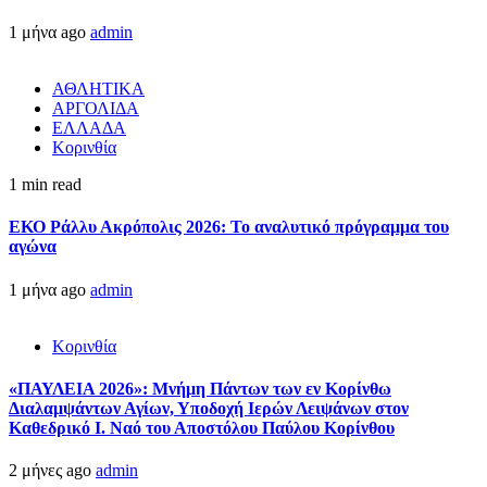
1 μήνα ago
admin
ΑΘΛΗΤΙΚΑ
ΑΡΓΟΛΙΔΑ
ΕΛΛΑΔΑ
Κορινθία
1 min read
ΕΚΟ Ράλλυ Ακρόπολις 2026: Το αναλυτικό πρόγραμμα του
αγώνα
1 μήνα ago
admin
Κορινθία
«ΠΑΥΛΕΙΑ 2026»: Μνήμη Πάντων των εν Κορίνθω
Διαλαμψάντων Αγίων, Υποδοχή Ιερών Λειψάνων στον
Καθεδρικό Ι. Ναό του Αποστόλου Παύλου Κορίνθου
2 μήνες ago
admin