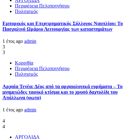
ΑΡΓΟΛΙΔΑ
Περιφέρεια Πελοποννήσου
Πολιτισμός
Εμπορικός και Επιχειρηματικός Σύλλογος Ναυπλίου: Το
Πασχαλινό Ωράριο Λειτουργίας των καταστημάτων
1 έτος ago
admin
3
3
Κορινθία
Περιφέρεια Πελοποννήσου
Πολιτισμός
Αρχαία Τενέα: Δέος από τα αρχαιολογικά ευρήματα – Το
μνημειώδες ταφικό κτίσμα και το χρυσό δαχτυλίδι του
Απόλλωνα (φωτο)
1 έτος ago
admin
4
4
ΑΡΓΟΛΙΔΑ