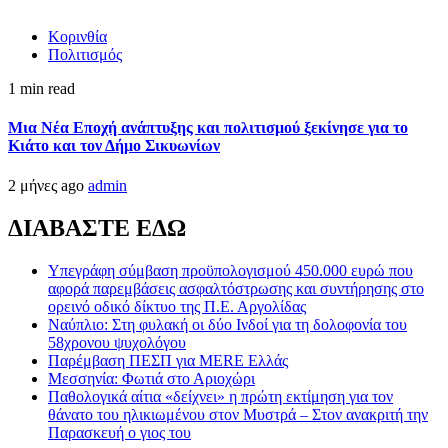
Κορινθία
Πολιτισμός
1 min read
Μια Νέα Εποχή ανάπτυξης και πολιτισμού ξεκίνησε για το
Κιάτο και τον Δήμο Σικυωνίων
2 μήνες ago
admin
ΔΙΑΒΑΣΤΕ ΕΔΩ
Υπεγράφη σύμβαση προϋπολογισμού 450.000 ευρώ που
αφορά παρεμβάσεις ασφαλτόστρωσης και συντήρησης στο
ορεινό οδικό δίκτυο της Π.Ε. Αργολίδας
Ναύπλιο: Στη φυλακή οι δύο Ινδοί για τη δολοφονία του
58χρονου ψυχολόγου
Παρέμβαση ΠΕΣΠ για MERE Ελλάς
Μεσσηνία: Φωτιά στο Αριοχώρι
Παθολογικά αίτια «δείχνει» η πρώτη εκτίμηση για τον
θάνατο του ηλικιωμένου στον Μυστρά – Στον ανακριτή την
Παρασκευή ο γιος του