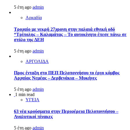
5 έτη ago
admin
Αρκαδία
Τροχαίο με νεκρή 27χρονη στην παλαιά εθνική οδό
“Τρίπολης – Καλαμάτας – Το αυτοκίνητο έπεσε πάνω σε
στύλο της ΔΕΗ
5 έτη ago
admin
ΑΡΓΟΛΙΔΑ
Προς ένταξη στο ΠΕΠ Πελοποννήσου το έργο κόμβος
Αρχαίας Νεμέας – Δερβενάκια – Μυκήνες
5 έτη ago
admin
1 min read
ΥΓΕΙΑ
63 νέα κρούσματα στην Περιφέρεια Πελοποννήσου –
Αναλυτικοί πίνακες
5 έτη ago
admin