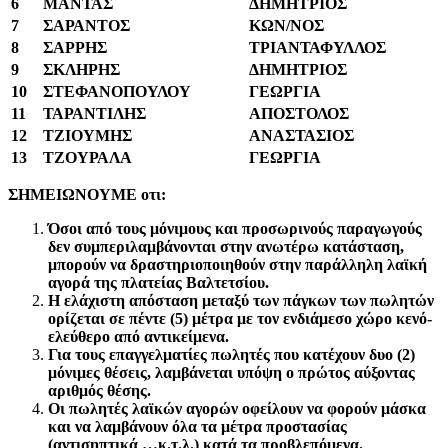
6
ΜΑΝΤΑΣ
ΔΗΜΗΤΡΙΟΣ
7
ΣΑΡΑΝΤΟΣ
ΚΩΝ/ΝΟΣ
8
ΣΑΡΡΗΣ
ΤΡΙΑΝΤΑΦΥΛΛΟΣ
9
ΣΚΛΗΡΗΣ
ΔΗΜΗΤΡΙΟΣ
10
ΣΤΕΦΑΝΟΠΟΥΛΟΥ
ΓΕΩΡΓΙΑ
11
ΤΑΡΑΝΤΙΛΗΣ
ΑΠΟΣΤΟΛΟΣ
12
ΤΖΙΟΥΜΗΣ
ΑΝΑΣΤΑΣΙΟΣ
13
ΤΖΟΥΡΑΛΑ
ΓΕΩΡΓΙΑ
ΣΗΜΕΙΩΝΟΥΜΕ οτι:
Όσοι από τους μόνιμους και προσωρινούς παραγωγούς
δεν συμπεριλαμβάνονται στην ανωτέρω κατάσταση,
μπορούν να δραστηριοποιηθούν στην παράλληλη λαϊκή
αγορά της πλατείας Βαλτετσίου.
Η
ελάχιστη απόσταση μεταξύ των πάγκων των πωλητών
ορίζεται σε πέντε (5) μέτρα με τον ενδιάμεσο χώρο κενό-
ελεύθερο από αντικείμενα.
Για τους επαγγελματίες πωλητές που κατέχουν δυο (2)
μόνιμες θέσεις, λαμβάνεται υπόψη ο πρώτος αύξοντας
αριθμός θέσης.
Ο
ι πωλητές λαϊκών αγορών οφείλουν να φορούν μάσκα
και να λαμβάνουν όλα τα μέτρα προστασίας
(αντισηπτικά …κ.τ.λ.) κατά τα προβλεπόμενα.