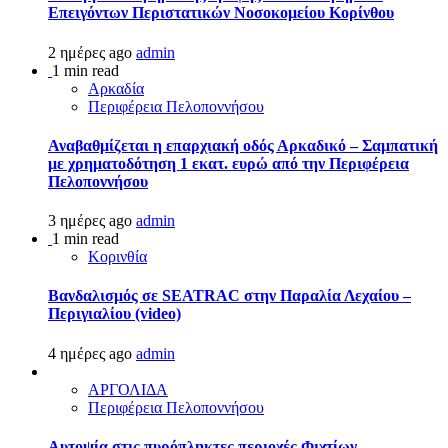
Επειγόντων Περιστατικών Νοσοκομείου Κορίνθου
2 ημέρες ago
admin
1 min read
Αρκαδία
Περιφέρεια Πελοποννήσου
Αναβαθμίζεται η επαρχιακή οδός Αρκαδικό – Σαμπατική
με χρηματοδότηση 1 εκατ. ευρώ από την Περιφέρεια
Πελοποννήσου
3 ημέρες ago
admin
1 min read
Κορινθία
Βανδαλισμός σε SEATRAC στην Παραλία Λεχαίου –
Περιγιαλίου (video)
4 ημέρες ago
admin
ΑΡΓΟΛΙΔΑ
Περιφέρεια Πελοποννήσου
Αυτοψία στις πυρόπληκτες περιοχές Φιχτίων,