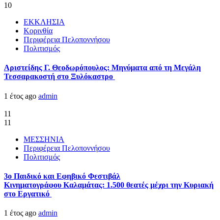
10
ΕΚΚΛΗΣΙΑ
Κορινθία
Περιφέρεια Πελοποννήσου
Πολιτισμός
Αριστείδης Γ. Θεοδωρόπουλος: Μηνύματα από τη Μεγάλη
Τεσσαρακοστή στο Ξυλόκαστρο
1 έτος ago
admin
11
11
ΜΕΣΣΗΝΙΑ
Περιφέρεια Πελοποννήσου
Πολιτισμός
3ο Παιδικό και Εφηβικό Φεστιβάλ
Κινηματογράφου Καλαμάτας: 1.500 θεατές μέχρι την Κυριακή
στο Εργατικό
1 έτος ago
admin