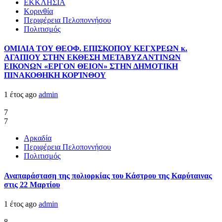
ΕΚΚΛΗΣΙΑ
Κορινθία
Περιφέρεια Πελοποννήσου
Πολιτισμός
ΟΜΙΛΙΑ ΤΟΥ ΘΕΟΦ. ΕΠΙΣΚΟΠΟΥ ΚΕΓΧΡΕΩΝ κ.
ΑΓΑΠΙΟΥ ΣΤΗΝ ΕΚΘΕΣΗ ΜΕΤΑΒΥΖΑΝΤΙΝΩΝ
ΕΙΚΟΝΩΝ «ΕΡΓΟΝ ΘΕΙΟΝ» ΣΤΗΝ ΔΗΜΟΤΙΚΗ
ΠΙΝΑΚΟΘΗΚΗ ΚΟΡΊΝΘΟΥ
1 έτος ago
admin
7
7
Αρκαδία
Περιφέρεια Πελοποννήσου
Πολιτισμός
Αναπαράσταση της πολιορκίας του Κάστρου της Καρύταινας
στις 22 Μαρτίου
1 έτος ago
admin
8