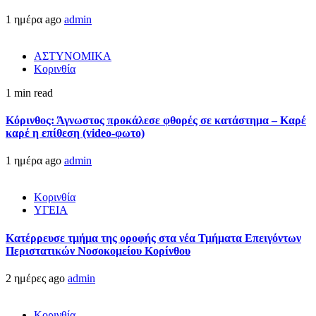
1 ημέρα ago
admin
ΑΣΤΥΝΟΜΙΚΑ
Κορινθία
1 min read
Κόρινθος: Άγνωστος προκάλεσε φθορές σε κατάστημα – Καρέ
καρέ η επίθεση (video-φωτο)
1 ημέρα ago
admin
Κορινθία
ΥΓΕΙΑ
Kατέρρευσε τμήμα της οροφής στα νέα Τμήματα Επειγόντων
Περιστατικών Νοσοκομείου Κορίνθου
2 ημέρες ago
admin
Κορινθία