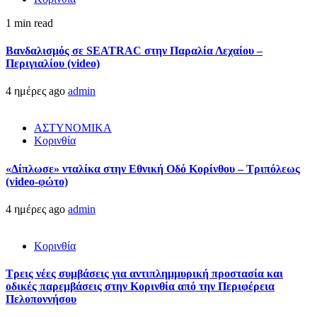
1 min read
Βανδαλισμός σε SEATRAC στην Παραλία Λεχαίου –
Περιγιαλίου (video)
4 ημέρες ago
admin
ΑΣΤΥΝΟΜΙΚΑ
Κορινθία
«Δίπλωσε» νταλίκα στην Εθνική Oδό Κορίνθου – Τριπόλεως
(video-φώτο)
4 ημέρες ago
admin
Κορινθία
Τρεις νέες συμβάσεις για αντιπλημμυρική προστασία και
οδικές παρεμβάσεις στην Κορινθία από την Περιφέρεια
Πελοποννήσου