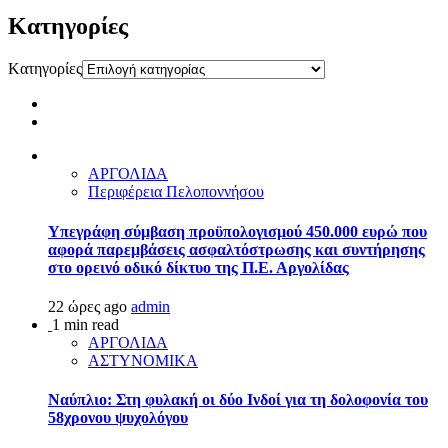
Kατηγορίες
Kατηγορίες
ΑΡΓΟΛΙΔΑ
Περιφέρεια Πελοποννήσου
Υπεγράφη σύμβαση προϋπολογισμού 450.000 ευρώ που
αφορά παρεμβάσεις ασφαλτόστρωσης και συντήρησης
στο ορεινό οδικό δίκτυο της Π.Ε. Αργολίδας
22 ώρες ago
admin
1 min read
ΑΡΓΟΛΙΔΑ
ΑΣΤΥΝΟΜΙΚΑ
Ναύπλιο: Στη φυλακή οι δύο Ινδοί για τη δολοφονία του
58χρονου ψυχολόγου