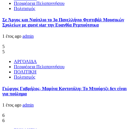
Περιφέρεια Πελοποννήσου
Πολιτισμός
Σε Άργος και Ναύπλιο το 3ο Πανελλήνιο Φεστιβάλ Μουσικών
Σχολείων με guest star την Ευανθία Ρεμπούτσικα
1 έτος ago
admin
5
5
ΑΡΓΟΛΙΔΑ
Περιφέρεια Πελοποννήσου
ΠΟΛΙΤΙΚΗ
Πολιτισμός
Γιώργος Γαβρήλος- Μαρίνα Κοντοτόλη: Το Μπούρτζι δεν είναι
για πούλημα
1 έτος ago
admin
6
6