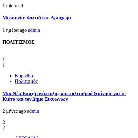
1 min read
Μεσσηνία: Φωτιά στο Αριοχώρι
1 ημέρα ago
admin
ΠΟΛΙΤΙΣΜΟΣ
1
1
Κορινθία
Πολιτισμός
Μια Νέα Εποχή ανάπτυξης και πολιτισμού ξεκίνησε για το
Κιάτο και τον Δήμο Σικυωνίων
2 μήνες ago
admin
2
2