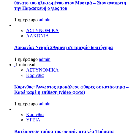
θάνατο του ηλικιωμένου στον Μυστρά – Στον ανακριτή
την Παρασκευή ο γιος του
1 ημέρα ago
admin
ΑΣΤΥΝΟΜΙΚΑ
ΛΑΚΩΝΙΑ
Λακωνία: Νεκρή 29χρονη σε τροχαίο δυστύχημα
1 ημέρα ago
admin
1 min read
ΑΣΤΥΝΟΜΙΚΑ
Κορινθία
Κόρινθος: Άγνωστος προκάλεσε φθορές σε κατάστημα –
Καρέ καρέ η επίθεση (video-φωτο)
1 ημέρα ago
admin
Κορινθία
ΥΓΕΙΑ
Kατέρρευσε τμήμα της οροφής στα νέα Τμήματα