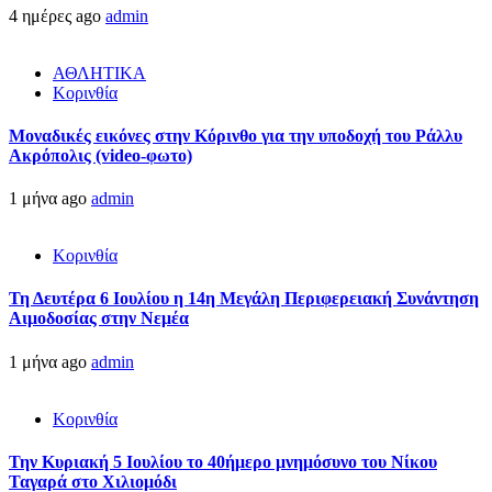
4 ημέρες ago
admin
ΑΘΛΗΤΙΚΑ
Κορινθία
Μοναδικές εικόνες στην Κόρινθο για την υποδοχή του Ράλλυ
Ακρόπολις (video-φωτο)
1 μήνα ago
admin
Κορινθία
Τη Δευτέρα 6 Ιουλίου η 14η Μεγάλη Περιφερειακή Συνάντηση
Αιμοδοσίας στην Νεμέα
1 μήνα ago
admin
Κορινθία
Την Κυριακή 5 Ιουλίου το 40ήμερο μνημόσυνο του Νίκου
Ταγαρά στο Χιλιομόδι