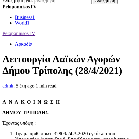
Αναζήτηση για:
PeloponnisosTV
Business
1
World
1
PeloponnisosTV
Αρκαδία
Λειτουργία Λαϊκών Αγορών
Δήμου Τρίπολης (28/4/2021)
admin
5 έτη ago
1 min read
Α Ν Α Κ Ο Ι Ν Ω Σ Η
ΔΗΜΟΥ ΤΡΙΠΟΛΗΣ
Έχοντας υπόψη :
Την με αριθ. πρωτ. 32809/24-3-2020 εγκύκλιο του