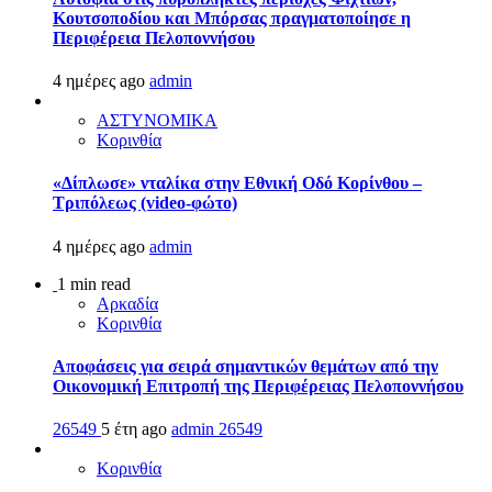
Κουτσοποδίου και Μπόρσας πραγματοποίησε η
Περιφέρεια Πελοποννήσου
4 ημέρες ago
admin
ΑΣΤΥΝΟΜΙΚΑ
Κορινθία
«Δίπλωσε» νταλίκα στην Εθνική Oδό Κορίνθου –
Τριπόλεως (video-φώτο)
4 ημέρες ago
admin
1 min read
Αρκαδία
Κορινθία
Αποφάσεις για σειρά σημαντικών θεμάτων από την
Οικονομική Επιτροπή της Περιφέρειας Πελοποννήσου
26549
5 έτη ago
admin
26549
Κορινθία