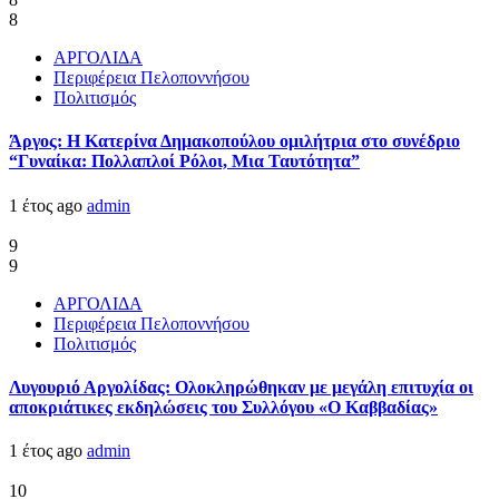
8
ΑΡΓΟΛΙΔΑ
Περιφέρεια Πελοποννήσου
Πολιτισμός
Άργος: Η Κατερίνα Δημακοπούλου ομιλήτρια στο συνέδριο
“Γυναίκα: Πολλαπλοί Ρόλοι, Μια Ταυτότητα”
1 έτος ago
admin
9
9
ΑΡΓΟΛΙΔΑ
Περιφέρεια Πελοποννήσου
Πολιτισμός
Λυγουριό Αργολίδας: Ολοκληρώθηκαν με μεγάλη επιτυχία οι
αποκριάτικες εκδηλώσεις του Συλλόγου «Ο Καββαδίας»
1 έτος ago
admin
10