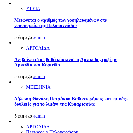
ΥΓΕΙΑ
Μειώνεται ο αριθμός των νοσηλευομένων στα
νοσοκομεία της Πελοποννήσου
5 έτη ago
admin
ΑΡΓΟΛΙΔΑ
Ανεβαίνει στο “βαθύ κόκκινο” η Αργολίδα, μαζί με
Αρκαδία και Κορινθία
5 έτη ago
admin
ΜΕΣΣΗΝΙΑ
Δήλωση Θανάση Πετράκου Καθυστερήσεις και «μισές»
δουλειές για το λιμάνι της Κυπαρισσίας
5 έτη ago
admin
ΑΡΓΟΛΙΔΑ
Περιφέρεια Πελοποννήσου