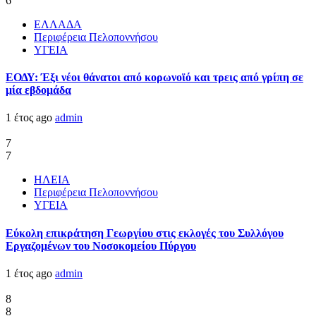
6
ΕΛΛΑΔΑ
Περιφέρεια Πελοποννήσου
ΥΓΕΙΑ
ΕΟΔΥ: Έξι νέοι θάνατοι από κορωνοϊό και τρεις από γρίπη σε
μία εβδομάδα
1 έτος ago
admin
7
7
ΗΛΕΙΑ
Περιφέρεια Πελοποννήσου
ΥΓΕΙΑ
Εύκολη επικράτηση Γεωργίου στις εκλογές του Συλλόγου
Εργαζομένων του Νοσοκομείου Πύργου
1 έτος ago
admin
8
8