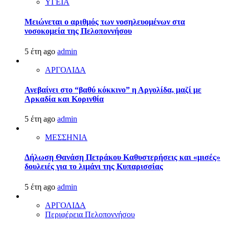
ΥΓΕΙΑ
Μειώνεται ο αριθμός των νοσηλευομένων στα
νοσοκομεία της Πελοποννήσου
5 έτη ago
admin
ΑΡΓΟΛΙΔΑ
Ανεβαίνει στο “βαθύ κόκκινο” η Αργολίδα, μαζί με
Αρκαδία και Κορινθία
5 έτη ago
admin
ΜΕΣΣΗΝΙΑ
Δήλωση Θανάση Πετράκου Καθυστερήσεις και «μισές»
δουλειές για το λιμάνι της Κυπαρισσίας
5 έτη ago
admin
ΑΡΓΟΛΙΔΑ
Περιφέρεια Πελοποννήσου