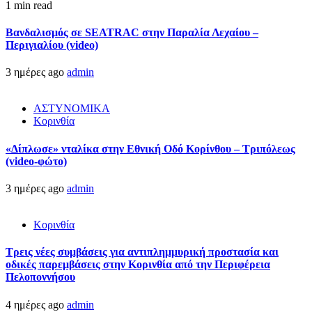
1 min read
Βανδαλισμός σε SEATRAC στην Παραλία Λεχαίου –
Περιγιαλίου (video)
3 ημέρες ago
admin
ΑΣΤΥΝΟΜΙΚΑ
Κορινθία
«Δίπλωσε» νταλίκα στην Εθνική Oδό Κορίνθου – Τριπόλεως
(video-φώτο)
3 ημέρες ago
admin
Κορινθία
Τρεις νέες συμβάσεις για αντιπλημμυρική προστασία και
οδικές παρεμβάσεις στην Κορινθία από την Περιφέρεια
Πελοποννήσου
4 ημέρες ago
admin