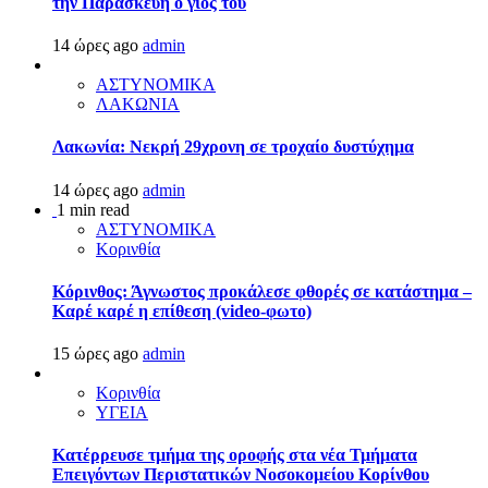
την Παρασκευή ο γιος του
14 ώρες ago
admin
ΑΣΤΥΝΟΜΙΚΑ
ΛΑΚΩΝΙΑ
Λακωνία: Νεκρή 29χρονη σε τροχαίο δυστύχημα
14 ώρες ago
admin
1 min read
ΑΣΤΥΝΟΜΙΚΑ
Κορινθία
Κόρινθος: Άγνωστος προκάλεσε φθορές σε κατάστημα –
Καρέ καρέ η επίθεση (video-φωτο)
15 ώρες ago
admin
Κορινθία
ΥΓΕΙΑ
Kατέρρευσε τμήμα της οροφής στα νέα Τμήματα
Επειγόντων Περιστατικών Νοσοκομείου Κορίνθου