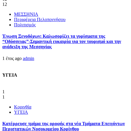
12
ΜΕΣΣΗΝΙΑ
Περιφέρεια Πελοποννήσου
Πολιτισμός
Ένωση Ξενοδόχων: Καλωσορίζει τα γυρίσματα της
“Οδύσσειας”-Σημαντική ευκαιρία για τον τουρισμό και την
ανάδειξη της Μεσσηνίας
1 έτος ago
admin
ΥΓΕΙΑ
1
1
Κορινθία
ΥΓΕΙΑ
Kατέρρευσε τμήμα της οροφής στα νέα Τμήματα Επειγόντων
Περιστατικών Νοσοκομείου Κορίνθου