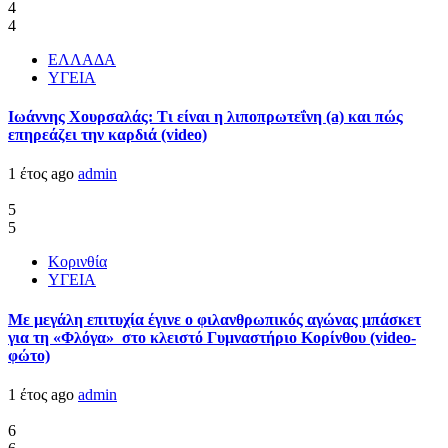
4
4
ΕΛΛΑΔΑ
ΥΓΕΙΑ
Ιωάννης Χουρσαλάς: Τι είναι η λιποπρωτεΐνη (a) και πώς
επηρεάζει την καρδιά (video)
1 έτος ago
admin
5
5
Κορινθία
ΥΓΕΙΑ
Με μεγάλη επιτυχία έγινε ο φιλανθρωπικός αγώνας μπάσκετ
για τη «Φλόγα» στο κλειστό Γυμναστήριο Κορίνθου (video-
φώτο)
1 έτος ago
admin
6