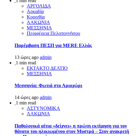
1 min read
ΑΡΓΟΛΙΔΑ
Αρκαδία
Κορινθία
ΛΑΚΩΝΙΑ
ΜΕΣΣΗΝΙΑ
Περιφέρεια Πελοποννήσου
Παρέμβαση ΠΕΣΠ για MERE Ελλάς
13 ώρες ago
admin
1 min read
ΕΚΤΑΚΤΟ ΔΕΛΤΙΟ
ΜΕΣΣΗΝΙΑ
Μεσσηνία: Φωτιά στο Αριοχώρι
14 ώρες ago
admin
1 min read
ΑΣΤΥΝΟΜΙΚΑ
ΛΑΚΩΝΙΑ
Παθολογικά αίτια «δείχνει» η πρώτη εκτίμηση για τον
θάνατο του ηλικιωμένου στον Μυστρά – Στον ανακριτή