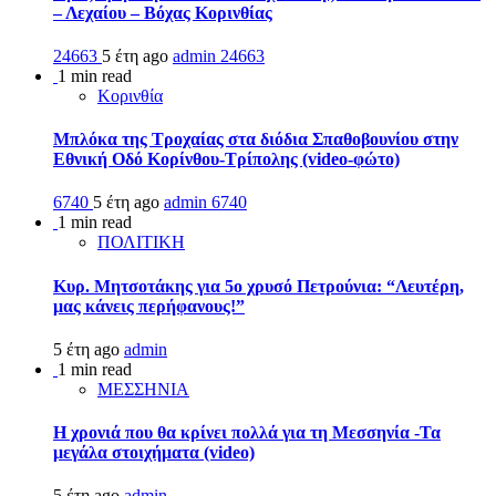
– Λεχαίου – Βόχας Κορινθίας
24663
5 έτη ago
admin
24663
1 min read
Κορινθία
Μπλόκα της Τροχαίας στα διόδια Σπαθοβουνίου στην
Εθνική Οδό Κορίνθου-Τρίπολης (video-φώτο)
6740
5 έτη ago
admin
6740
1 min read
ΠΟΛΙΤΙΚΗ
Κυρ. Μητσοτάκης για 5ο χρυσό Πετρούνια: “Λευτέρη,
μας κάνεις περήφανους!”
5 έτη ago
admin
1 min read
ΜΕΣΣΗΝΙΑ
Η χρονιά που θα κρίνει πολλά για τη Μεσσηνία -Τα
μεγάλα στοιχήματα (video)
5 έτη ago
admin