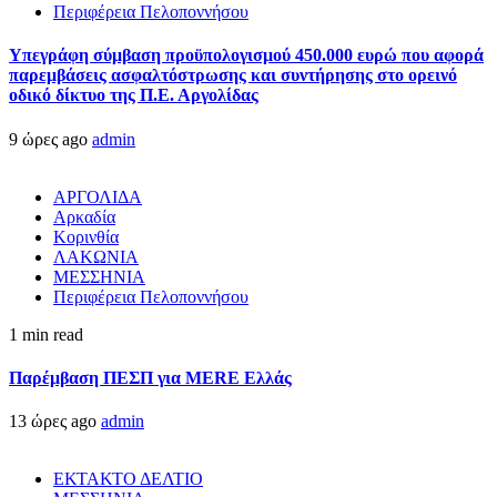
Περιφέρεια Πελοποννήσου
Υπεγράφη σύμβαση προϋπολογισμού 450.000 ευρώ που αφορά
παρεμβάσεις ασφαλτόστρωσης και συντήρησης στο ορεινό
οδικό δίκτυο της Π.Ε. Αργολίδας
9 ώρες ago
admin
ΑΡΓΟΛΙΔΑ
Αρκαδία
Κορινθία
ΛΑΚΩΝΙΑ
ΜΕΣΣΗΝΙΑ
Περιφέρεια Πελοποννήσου
1 min read
Παρέμβαση ΠΕΣΠ για MERE Ελλάς
13 ώρες ago
admin
ΕΚΤΑΚΤΟ ΔΕΛΤΙΟ