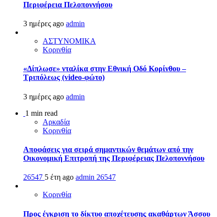
Περιφέρεια Πελοποννήσου
3 ημέρες ago
admin
ΑΣΤΥΝΟΜΙΚΑ
Κορινθία
«Δίπλωσε» νταλίκα στην Εθνική Oδό Κορίνθου –
Τριπόλεως (video-φώτο)
3 ημέρες ago
admin
1 min read
Αρκαδία
Κορινθία
Αποφάσεις για σειρά σημαντικών θεμάτων από την
Οικονομική Επιτροπή της Περιφέρειας Πελοποννήσου
26547
5 έτη ago
admin
26547
Κορινθία
Προς έγκριση το δίκτυο αποχέτευσης ακαθάρτων Άσσου