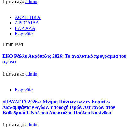
1 μήνα ago
admin
ΑΘΛΗΤΙΚΑ
ΑΡΓΟΛΙΔΑ
ΕΛΛΑΔΑ
Κορινθία
1 min read
ΕΚΟ Ράλλυ Ακρόπολις 2026: Το αναλυτικό πρόγραμμα του
αγώνα
1 μήνα ago
admin
Κορινθία
«ΠΑΥΛΕΙΑ 2026»: Μνήμη Πάντων των εν Κορίνθω
Διαλαμψάντων Αγίων, Υποδοχή Ιερών Λειψάνων στον
Καθεδρικό Ι. Ναό του Αποστόλου Παύλου Κορίνθου
1 μήνα ago
admin