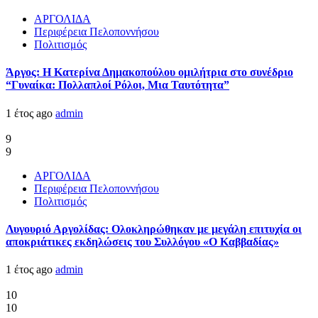
ΑΡΓΟΛΙΔΑ
Περιφέρεια Πελοποννήσου
Πολιτισμός
Άργος: Η Κατερίνα Δημακοπούλου ομιλήτρια στο συνέδριο
“Γυναίκα: Πολλαπλοί Ρόλοι, Μια Ταυτότητα”
1 έτος ago
admin
9
9
ΑΡΓΟΛΙΔΑ
Περιφέρεια Πελοποννήσου
Πολιτισμός
Λυγουριό Αργολίδας: Ολοκληρώθηκαν με μεγάλη επιτυχία οι
αποκριάτικες εκδηλώσεις του Συλλόγου «Ο Καββαδίας»
1 έτος ago
admin
10
10