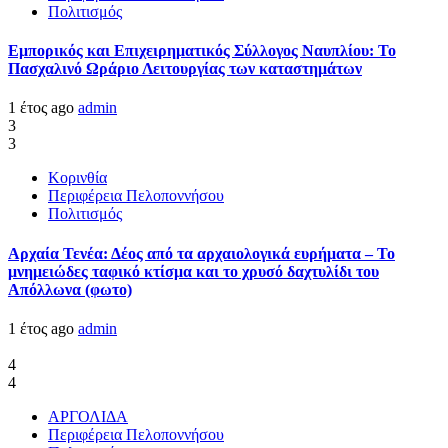
Πολιτισμός
Εμπορικός και Επιχειρηματικός Σύλλογος Ναυπλίου: Το
Πασχαλινό Ωράριο Λειτουργίας των καταστημάτων
1 έτος ago
admin
3
3
Κορινθία
Περιφέρεια Πελοποννήσου
Πολιτισμός
Αρχαία Τενέα: Δέος από τα αρχαιολογικά ευρήματα – Το
μνημειώδες ταφικό κτίσμα και το χρυσό δαχτυλίδι του
Απόλλωνα (φωτο)
1 έτος ago
admin
4
4
ΑΡΓΟΛΙΔΑ
Περιφέρεια Πελοποννήσου