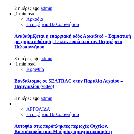
2 ημέρες ago
admin
1 min read
Αρκαδία
Περιφέρεια Πελοποννήσου
Αναβαθμίζεται η επαρχιακή οδός Αρκαδικό – Σαμπατική
με χρηματοδότηση 1 εκατ. ευρώ από την Περιφέρεια
Πελοποννήσου
3 ημέρες ago
admin
1 min read
Κορινθία
Βανδαλισμός σε SEATRAC στην Παραλία Λεχαίου –
Περιγιαλίου (video)
3 ημέρες ago
admin
ΑΡΓΟΛΙΔΑ
Περιφέρεια Πελοποννήσου
Αυτοψία στις πυρόπληκτες περιοχές Φιχτίων,
Κουτσοποδίου και Μπόρσας πραγματοποίησε η