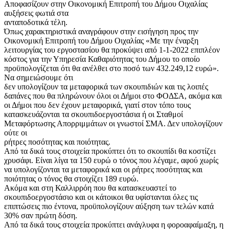
Αποφασίζουν στην Οικονομική Επιτροπή του Δήμου Οιχαλίας
αυξήσεις φωτιά στα
ανταποδοτικά τέλη.
Όπως χαρακτηριστικά αναγράφουν στην εισήγηση προς την
Οικονομική Επιτροπή του Δήμου Οιχαλίας «Με την έναρξη
λειτουργίας του εργοστασίου θα προκύψει από 1-1-2022 επιπλέον
κόστος για την Υπηρεσία Καθαριότητας του Δήμου το οποίο
προϋπολογίζεται ότι θα ανέλθει στο ποσό των 432.249,12 ευρώ».
Να σημειώσουμε ότι
δεν υπολογίζουν τα μεταφορικά των σκουπιδιών και τις λοιπές
δαπάνες που θα πληρώνουν όλοι οι Δήμοι στο ΦΟΔΣΑ, ακόμα και
οι Δήμοι που δεν έχουν μεταφορικά, γιατί στον τόπο τους
κατασκευάζονται τα σκουπιδοεργοστάσια ή οι Σταθμοί
Μεταφόρτωσης Απορριμμάτων οι γνωστοί ΣΜΑ. Δεν υπολογίζουν
ούτε οι
ρήτρες ποσότητας και ποιότητας.
Από τα δικά τους στοιχεία προκύπτει ότι το σκουπίδι θα κοστίζει
χρυσάφι. Είναι λίγα τα 150 ευρώ ο τόνος που λέγαμε, αφού χωρίς
να υπολογίζονται τα μεταφορικά και οι ρήτρες ποσότητας και
ποιότητας ο τόνος θα στοιχίζει 189 ευρώ.
Ακόμα και στη Καλλιρρόη που θα κατασκευαστεί το
σκουπιδοεργοστάσιο και οι κάτοικοι θα υφίστανται όλες τις
επιπτώσεις πιο έντονα, προϋπολογίζουν αύξηση των τελών κατά
30% σαν πρώτη δόση.
Από τα δικά τους στοιχεία προκύπτει ανάγλυφα η φοροαφαίμαξη, η