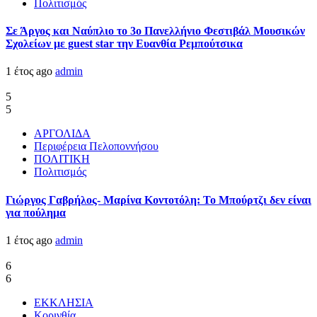
Πολιτισμός
Σε Άργος και Ναύπλιο το 3ο Πανελλήνιο Φεστιβάλ Μουσικών
Σχολείων με guest star την Ευανθία Ρεμπούτσικα
1 έτος ago
admin
5
5
ΑΡΓΟΛΙΔΑ
Περιφέρεια Πελοποννήσου
ΠΟΛΙΤΙΚΗ
Πολιτισμός
Γιώργος Γαβρήλος- Μαρίνα Κοντοτόλη: Το Μπούρτζι δεν είναι
για πούλημα
1 έτος ago
admin
6
6
ΕΚΚΛΗΣΙΑ
Κορινθία