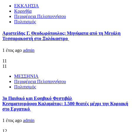
ΕΚΚΛΗΣΙΑ
Κορινθία
Περιφέρεια Πελοποννήσου
Πολιτισμός
Αριστείδης Γ. Θεοδωρόπουλος: Μηνύματα από τη Μεγάλη
Τεσσαρακοστή στο Ξυλόκαστρο
1 έτος ago
admin
11
11
ΜΕΣΣΗΝΙΑ
Περιφέρεια Πελοποννήσου
Πολιτισμός
3ο Παιδικό και Εφηβικό Φεστιβάλ
Κινηματογράφου Καλαμάτας: 1.500 θεατές μέχρι την Κυριακή
στο Εργατικό
1 έτος ago
admin
12