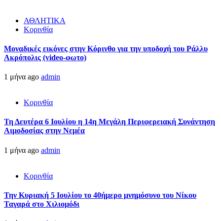
ΑΘΛΗΤΙΚΑ
Κορινθία
Μοναδικές εικόνες στην Κόρινθο για την υποδοχή του Ράλλυ
Ακρόπολις (video-φωτο)
1 μήνα ago
admin
Κορινθία
Τη Δευτέρα 6 Ιουλίου η 14η Μεγάλη Περιφερειακή Συνάντηση
Αιμοδοσίας στην Νεμέα
1 μήνα ago
admin
Κορινθία
Την Κυριακή 5 Ιουλίου το 40ήμερο μνημόσυνο του Νίκου
Ταγαρά στο Χιλιομόδι