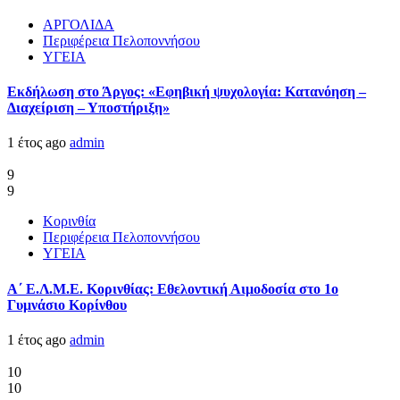
ΑΡΓΟΛΙΔΑ
Περιφέρεια Πελοποννήσου
ΥΓΕΙΑ
Εκδήλωση στο Άργος: «Εφηβική ψυχολογία: Κατανόηση –
Διαχείριση – Υποστήριξη»
1 έτος ago
admin
9
9
Κορινθία
Περιφέρεια Πελοποννήσου
ΥΓΕΙΑ
Α΄ Ε.Λ.Μ.Ε. Κορινθίας: Εθελοντική Αιμοδοσία στο 1ο
Γυμνάσιο Κορίνθου
1 έτος ago
admin
10
10