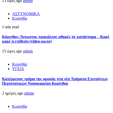
13 ώρες ago
admin
ΑΣΤΥΝΟΜΙΚΑ
Κορινθία
1 min read
Κόρινθος: Άγνωστος προκάλεσε φθορές σε κατάστημα – Καρέ
καρέ η επίθεση (video-φωτο)
15 ώρες ago
admin
Κορινθία
ΥΓΕΙΑ
Kατέρρευσε τμήμα της οροφής στα νέα Τμήματα Επειγόντων
Περιστατικών Νοσοκομείου Κορίνθου
2 ημέρες ago
admin
Κορινθία