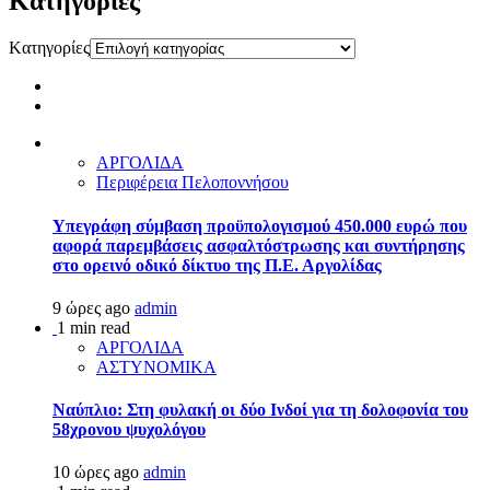
Kατηγορίες
Kατηγορίες
ΑΡΓΟΛΙΔΑ
Περιφέρεια Πελοποννήσου
Υπεγράφη σύμβαση προϋπολογισμού 450.000 ευρώ που
αφορά παρεμβάσεις ασφαλτόστρωσης και συντήρησης
στο ορεινό οδικό δίκτυο της Π.Ε. Αργολίδας
9 ώρες ago
admin
1 min read
ΑΡΓΟΛΙΔΑ
ΑΣΤΥΝΟΜΙΚΑ
Ναύπλιο: Στη φυλακή οι δύο Ινδοί για τη δολοφονία του
58χρονου ψυχολόγου
10 ώρες ago
admin