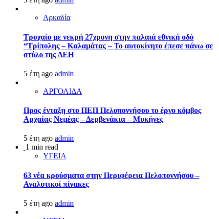
Αρκαδία
Τροχαίο με νεκρή 27χρονη στην παλαιά εθνική οδό
“Τρίπολης – Καλαμάτας – Το αυτοκίνητο έπεσε πάνω σε
στύλο της ΔΕΗ
5 έτη ago
admin
ΑΡΓΟΛΙΔΑ
Προς ένταξη στο ΠΕΠ Πελοποννήσου το έργο κόμβος
Αρχαίας Νεμέας – Δερβενάκια – Μυκήνες
5 έτη ago
admin
1 min read
ΥΓΕΙΑ
63 νέα κρούσματα στην Περιφέρεια Πελοποννήσου –
Αναλυτικοί πίνακες
5 έτη ago
admin