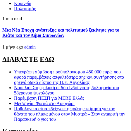
Κορινθία
Πολιτισμός
1 min read
Μια Νέα Εποχή ανάπτυξης και πολιτισμού ξεκίνησε για το
Κιάτο και τον Δήμο Σικυωνίων
1 μήνα ago
admin
ΔΙΑΒΑΣΤΕ ΕΔΩ
Υπεγράφη σύμβαση προϋπολογισμού 450.000 ευρώ που
αφορά παρεμβάσεις ασφαλτόστρωσης και συντήρησης στο
ορεινό οδικό δίκτυο της Π.Ε. Αργολίδας
Ναύπλιο: Στη φυλακή οι δύο Ινδοί για τη δολοφονία του
58χρονου ψυχολόγου
Παρέμβαση ΠΕΣΠ για MERE Ελλάς
Μεσσηνία: Φωτιά στο Αριοχώρι
Παθολογικά αίτια «δείχνει» η πρώτη εκτίμηση για τον
θάνατο του ηλικιωμένου στον Μυστρά – Στον ανακριτή την
Παρασκευή ο γιος του