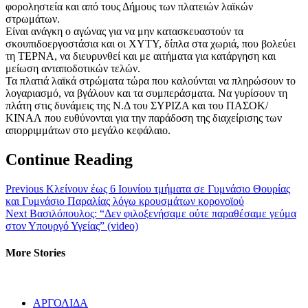
φοροληστεία και από τους Δήμους των πλατειών λαϊκών
στρωμάτων.
Είναι ανάγκη ο αγώνας για να μην κατασκευαστούν τα
σκουπιδοεργοστάσια και οι ΧΥΤΥ, δίπλα στα χωριά, που βολεύει
τη ΤΕΡΝΑ, να διευρυνθεί και με αιτήματα για κατάργηση και
μείωση ανταποδοτικών τελών.
Τα πλατιά λαϊκά στρώματα τώρα που καλούνται να πληρώσουν το
λογαριασμό, να βγάλουν και τα συμπεράσματα. Να γυρίσουν τη
πλάτη στις δυνάμεις της Ν.Δ του ΣΥΡΙΖΑ και του ΠΑΣΟΚ/
ΚΙΝΑΛ που ευθύνονται για την παράδοση της διαχείρισης των
απορριμμάτων στο μεγάλο κεφάλαιο.
Continue Reading
Previous
Κλείνουν έως 6 Ιουνίου τμήματα σε Γυμνάσιο Θουρίας
και Γυμνάσιο Παραλίας λόγω κρουσμάτων κορονοϊού
Next
Βασιλόπουλος: “Δεν φιλοξενήσαμε ούτε παραθέσαμε γεύμα
στον Υπουργό Υγείας” (video)
More Stories
ΑΡΓΟΛΙΔΑ